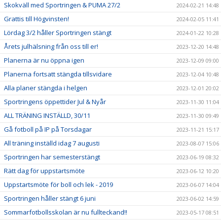
Skokväll med Sportringen & PUMA 27/2
2024-02-21 14:48
Grattis till Högvinsten!
2024-02-05 11:41
Lördag 3/2 håller Sportringen stängt
2024-01-22 10:28
Årets julhälsning från oss till er!
2023-12-20 14:48
Planerna är nu öppna igen
2023-12-09 09:00
Planerna fortsatt stängda tillsvidare
2023-12-04 10:48
Alla planer stängda i helgen
2023-12-01 20:02
Sportringens öppettider Jul & Nyår
2023-11-30 11:04
ALL TRÄNING INSTÄLLD, 30/11
2023-11-30 09:49
Gå fotboll på IP på Torsdagar
2023-11-21 15:17
All träning inställd idag 7 augusti
2023-08-07 15:06
Sportringen har semesterstängt
2023-06-19 08:32
Rätt dag för uppstartsmöte
2023-06-12 10:20
Uppstartsmöte för boll och lek - 2019
2023-06-07 14:04
Sportringen håller stängt 6 juni
2023-06-02 14:59
Sommarfotbollsskolan är nu fullteckand!!
2023-05-17 08:51