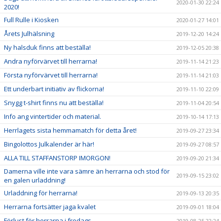
2020-01-30 22:24
2020!
Full Rulle i Kiosken
2020-01-27 14:01
Årets Julhälsning
2019-12-20 14:24
Ny halsduk finns att beställa!
2019-12-05 20:38
Andra nyförvärvet till herrarna!
2019-11-14 21:23
Första nyförvärvet till herrarna!
2019-11-14 21:03
Ett underbart initiativ av flickorna!
2019-11-10 22:09
Snygg t-shirt finns nu att beställa!
2019-11-04 20:54
Info ang vintertider och material.
2019-10-14 17:13
Herrlagets sista hemmamatch för detta året!
2019-09-27 23:34
Bingolottos Julkalender är här!
2019-09-27 08:57
ALLA TILL STAFFANSTORP IMORGON!
2019-09-20 21:34
Damerna ville inte vara sämre än herrarna och stod för
2019-09-15 23:02
en galen urladdning!
Urladdning för herrarna!
2019-09-13 20:35
Herrarna fortsätter jaga kvalet
2019-09-01 18:04
Förlust för herrarna i fredags...
2019-08-25 22:24