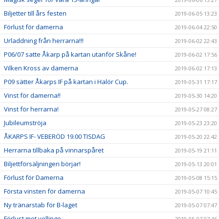
Biljetter till års festen
2019-06-05 13:23
Förlust för damerna
2019-06-04 22:50
Urladdning från herrarna!!!
2019-06-02 22:43
P06/07 satte Åkarp på kartan utanför Skåne!
2019-06-02 17:56
Vilken Kross av damerna
2019-06-02 17:13
P09 sätter Åkarps IF på kartan i Halör Cup.
2019-05-31 17:17
Vinst för damerna!!
2019-05-30 14:20
Vinst för herrarna!
2019-05-27 08:27
Jubileumströja
2019-05-23 23:20
ÅKARPS IF- VEBERÖD 19.00 TISDAG
2019-05-20 22:42
Herrarna tillbaka på vinnarspåret
2019-05-19 21:11
Biljettförsäljningen börjar!
2019-05-13 20:01
Förlust för Damerna
2019-05-08 15:15
Första vinsten för damerna
2019-05-07 10:45
Ny tränarstab för B-laget
2019-05-07 07:47
Förlust mot vellinge
2019-05-07 07:46