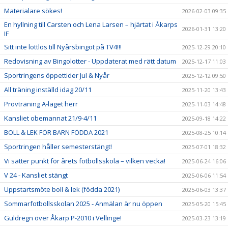
Materialare sökes!
2026-02-03 09:35
En hyllning till Carsten och Lena Larsen – hjärtat i Åkarps
2026-01-31 13:20
IF
Sitt inte lottlös till Nyårsbingot på TV4!!!
2025-12-29 20:10
Redovisning av Bingolotter - Uppdaterat med rätt datum
2025-12-17 11:03
Sportringens öppettider Jul & Nyår
2025-12-12 09:50
All träning inställd idag 20/11
2025-11-20 13:43
Provträning A-laget herr
2025-11-03 14:48
Kansliet obemannat 21/9-4/11
2025-09-18 14:22
BOLL & LEK FÖR BARN FÖDDA 2021
2025-08-25 10:14
Sportringen håller semesterstängt!
2025-07-01 18:32
Vi sätter punkt för årets fotbollsskola – vilken vecka!
2025-06-24 16:06
V 24 - Kansliet stängt
2025-06-06 11:54
Uppstartsmöte boll & lek (födda 2021)
2025-06-03 13:37
Sommarfotbollsskolan 2025 - Anmälan är nu öppen
2025-05-20 15:45
Guldregn över Åkarp P-2010 i Vellinge!
2025-03-23 13:19