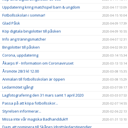
Uppdatering kring matchspel barn & ungdom
2020-04-17 13:09
Fotbollsskolan i sommar!
2020-04-15 10:04
Glad Påsk
2020-04-09 17:39
Köp digitala bingolotter till påsken
2020-04-09 10:55
Info ang träningsmatcher
2020-04-07 12:31
Bingolotter till påsken
2020-04-02 09:33
Corona, uppdatering
2020-03-14 15:34
Åkarps IF - Information om Coronaviruset
2020-03-13 13:14
Årsmöte 28/3 kl 12.00
2020-03-08 15:35
Anmälan till fotbollsskolan är öppen
2020-03-08 15:29
Ledarmötet igång!
2020-03-07 09:17
Lagfotografering den 31 mars samt 1 april 2020
2020-03-03 07:53
Passa på att köpa fotbollsskor...
2020-02-07 14:55
Styrelsen informerar...
2020-02-06 22:13
Missa inte vår magiska Badhandduk!!!
2020-01-31 13:10
Dags att nominera till Skånes Idrottsledarstipendier