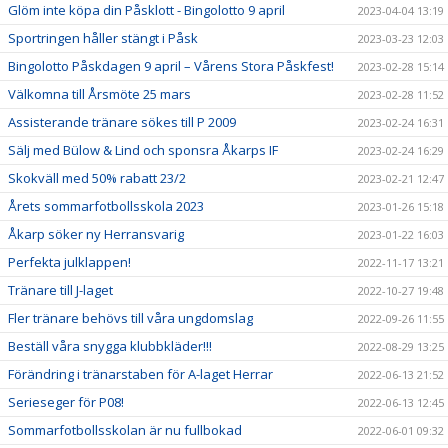
Glöm inte köpa din Påsklott - Bingolotto 9 april
2023-04-04 13:19
Sportringen håller stängt i Påsk
2023-03-23 12:03
Bingolotto Påskdagen 9 april – Vårens Stora Påskfest!
2023-02-28 15:14
Välkomna till Årsmöte 25 mars
2023-02-28 11:52
Assisterande tränare sökes till P 2009
2023-02-24 16:31
Sälj med Bülow & Lind och sponsra Åkarps IF
2023-02-24 16:29
Skokväll med 50% rabatt 23/2
2023-02-21 12:47
Årets sommarfotbollsskola 2023
2023-01-26 15:18
Åkarp söker ny Herransvarig
2023-01-22 16:03
Perfekta julklappen!
2022-11-17 13:21
Tränare till J-laget
2022-10-27 19:48
Fler tränare behövs till våra ungdomslag
2022-09-26 11:55
Beställ våra snygga klubbkläder!!!
2022-08-29 13:25
Förändring i tränarstaben för A-laget Herrar
2022-06-13 21:52
Serieseger för P08!
2022-06-13 12:45
Sommarfotbollsskolan är nu fullbokad
2022-06-01 09:32