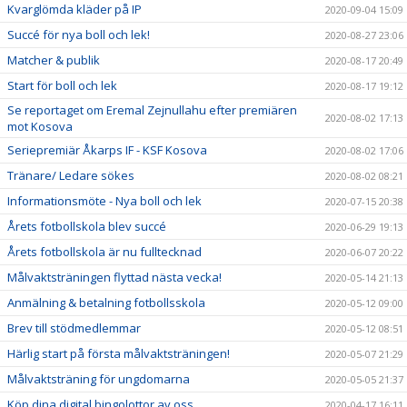
Kvarglömda kläder på IP
2020-09-04 15:09
Succé för nya boll och lek!
2020-08-27 23:06
Matcher & publik
2020-08-17 20:49
Start för boll och lek
2020-08-17 19:12
Se reportaget om Eremal Zejnullahu efter premiären
2020-08-02 17:13
mot Kosova
Seriepremiär Åkarps IF - KSF Kosova
2020-08-02 17:06
Tränare/ Ledare sökes
2020-08-02 08:21
Informationsmöte - Nya boll och lek
2020-07-15 20:38
Årets fotbollskola blev succé
2020-06-29 19:13
Årets fotbollskola är nu fulltecknad
2020-06-07 20:22
Målvaktsträningen flyttad nästa vecka!
2020-05-14 21:13
Anmälning & betalning fotbollsskola
2020-05-12 09:00
Brev till stödmedlemmar
2020-05-12 08:51
Härlig start på första målvaktsträningen!
2020-05-07 21:29
Målvaktsträning för ungdomarna
2020-05-05 21:37
Köp dina digital bingolottor av oss
2020-04-17 16:11