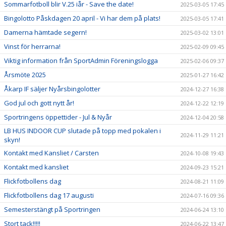
Sommarfotboll blir V.25 iår - Save the date!
2025-03-05 17:45
Bingolotto Påskdagen 20 april - Vi har dem på plats!
2025-03-05 17:41
Damerna hämtade segern!
2025-03-02 13:01
Vinst för herrarna!
2025-02-09 09:45
Viktig information från SportAdmin Föreningslogga
2025-02-06 09:37
Årsmöte 2025
2025-01-27 16:42
Åkarp IF säljer Nyårsbingolotter
2024-12-27 16:38
God jul och gott nytt år!
2024-12-22 12:19
Sportringens öppettider - Jul & Nyår
2024-12-04 20:58
LB HUS INDOOR CUP slutade på topp med pokalen i
2024-11-29 11:21
skyn!
Kontakt med Kansliet / Carsten
2024-10-08 19:43
Kontakt med kansliet
2024-09-23 15:21
Flickfotbollens dag
2024-08-21 11:09
Flickfotbollens dag 17 augusti
2024-07-16 09:36
Semesterstängt på Sportringen
2024-06-24 13:10
Stort tack!!!!!
2024-06-22 13:47