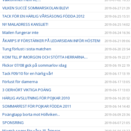
VILKEN SUCCÉ SOMMARSKOLAN BLEV!
2019-06-27 21:29
TACK FÖR EN HÄRLIG VÅRSÄSONG FÖDDA 2012
2019-06-25 15:51
NY MAILADRESS KANSLIET!
2019-06-25 14:02
Mailen fungerar inte
2019-06-24 16:36
ÅKARPS IF FÖRSTÄRKER PÅ LEDARSIDAN INFÖR HÖSTEN!
2019-06-21 09:06
Tung förlust i sista matchen
2019-06-20 23:54
KOM TILL IP IMORGON OCH STÖTTA HERRARNA....
2019-06-19 22:27
Flickor 07/08 gick på sommarlov idag
2019-06-19 22:19
Tack F09/10 för en härlig vår!
2019-06-17 13:19
Förlust för damerna
2019-06-17 13:05
3 OERHÖRT VIKTIGA POÄNG
2019-06-17 13:03
HÄRLIG AVSLUTNING FÖR POJKAR 2010
2019-06-16 20:52
SOMMARFEST FÖR POJKAR FÖDDA 2011
2019-06-14 14:43
Poängtapp borta mot Höllviken...
2019-06-09 23:36
SPONSRING
2019-06-07 21:05
Magisk seger för våra 15-åringar
2019-06-06 13:27