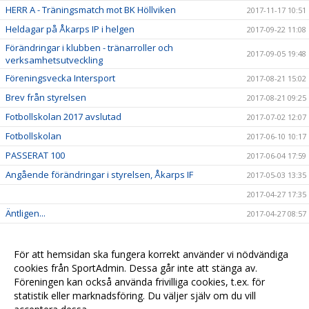
HERR A - Träningsmatch mot BK Höllviken
2017-11-17 10:51
Heldagar på Åkarps IP i helgen
2017-09-22 11:08
Förändringar i klubben - tränarroller och
2017-09-05 19:48
verksamhetsutveckling
Föreningsvecka Intersport
2017-08-21 15:02
Brev från styrelsen
2017-08-21 09:25
Fotbollskolan 2017 avslutad
2017-07-02 12:07
Fotbollskolan
2017-06-10 10:17
PASSERAT 100
2017-06-04 17:59
Angående förändringar i styrelsen, Åkarps IF
2017-05-03 13:35
2017-04-27 17:35
Äntligen...
2017-04-27 08:57
Sommarens Fotbollskola 2017 - Anmäl redan nu!
2017-03-20 07:48
Nyheter i profilsortimentet
2017-02-03 08:10
För att hemsidan ska fungera korrekt använder vi nödvändiga
cookies från SportAdmin. Dessa går inte att stänga av.
Utbildning genomförd
2016-12-12 20:40
Föreningen kan också använda frivilliga cookies, t.ex. för
statistik eller marknadsföring. Du väljer själv om du vill