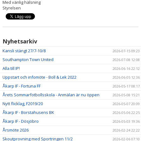
Med vänlig hälsning
Styrelsen
Nyhetsarkiv
Kansli stängt 27/7-10/8
2026-07-15 09:23
Southampton Town United
2026-07-08 12:08
Alla till IP!
2026-06-16 22:12
Uppstart och infomöte - Boll & Lek 2022
2026-06-05 12:36
Åkarp IF - Fortuna FF
2026-05-17 08:17
Årets Sommarfotbollsskola - Anmälan är nu öppen
2026-05-08 15:21
Nytt flicklag, F2019/20
2026-05-07 20:09
Åkarp IF - Borstahusens BK
2026-05-06 22:25
Åkarp IF - Dösjöbro
2026-05-03 19:36
Årsmöte 2026
2026-02-24 22:22
Skoutprovning med Sportringen 11/2
2026-02-06 07:10