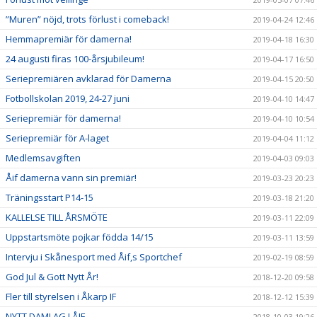
”Muren” nöjd, trots förlust i comeback!
2019-04-24 12:46
Hemmapremiär för damerna!
2019-04-18 16:30
24 augusti firas 100-årsjubileum!
2019-04-17 16:50
Seriepremiären avklarad för Damerna
2019-04-15 20:50
Fotbollskolan 2019, 24-27 juni
2019-04-10 14:47
Seriepremiär för damerna!
2019-04-10 10:54
Seriepremiär för A-laget
2019-04-04 11:12
Medlemsavgiften
2019-04-03 09:03
Åif damerna vann sin premiär!
2019-03-23 20:23
Träningsstart P14-15
2019-03-18 21:20
KALLELSE TILL ÅRSMÖTE
2019-03-11 22:09
Uppstartsmöte pojkar födda 14/15
2019-03-11 13:59
Intervju i Skånesport med Åif,s Sportchef
2019-02-19 08:59
God Jul & Gott Nytt År!
2018-12-20 09:58
Fler till styrelsen i Åkarp IF
2018-12-12 15:39
NYTT DAMLAG I ÅIF
2018-10-03 19:26