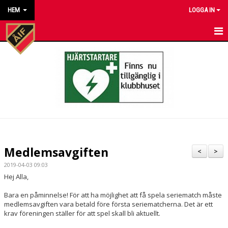
HEM
LOGGA IN
HEM
NYHETER
KALENDER
MATCHER
KONTAKT TILL VÅRA LAG
Medlemsavgiften
<
>
KONTAKT ÅKARP IF
2019-04-03 09:03
Hej Alla,
OM FÖRENINGEN
Bara en påminnelse! För att ha möjlighet att få spela seriematch måste
medlemsavgiften vara betald före första seriematcherna. Det är ett
DOKUMENT
krav föreningen ställer för att spel skall bli aktuellt.
BESTÄLL VÅRA KLUBBKLÄDER