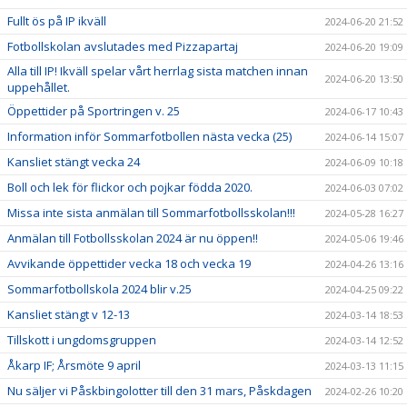
Fullt ös på IP ikväll
2024-06-20 21:52
Fotbollskolan avslutades med Pizzapartaj
2024-06-20 19:09
Alla till IP! Ikväll spelar vårt herrlag sista matchen innan
2024-06-20 13:50
uppehållet.
Öppettider på Sportringen v. 25
2024-06-17 10:43
Information inför Sommarfotbollen nästa vecka (25)
2024-06-14 15:07
Kansliet stängt vecka 24
2024-06-09 10:18
Boll och lek för flickor och pojkar födda 2020.
2024-06-03 07:02
Missa inte sista anmälan till Sommarfotbollsskolan!!!
2024-05-28 16:27
Anmälan till Fotbollsskolan 2024 är nu öppen!!
2024-05-06 19:46
Avvikande öppettider vecka 18 och vecka 19
2024-04-26 13:16
Sommarfotbollskola 2024 blir v.25
2024-04-25 09:22
Kansliet stängt v 12-13
2024-03-14 18:53
Tillskott i ungdomsgruppen
2024-03-14 12:52
Åkarp IF; Årsmöte 9 april
2024-03-13 11:15
Nu säljer vi Påskbingolotter till den 31 mars, Påskdagen
2024-02-26 10:20