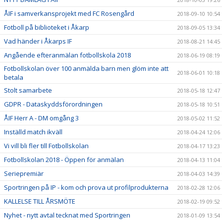
ÅIF i samverkansprojekt med FC Rosengård
2018-09-10 10:54
Fotboll på biblioteket i Åkarp
2018-09-05 13:34
Vad händer i Åkarps IF
2018-08-21 14:45
Angående efteranmälan fotbollskola 2018
2018-06-19 08:19
Fotbollskolan över 100 anmälda barn men glöm inte att
2018-06-01 10:18
betala
Stolt samarbete
2018-05-18 12:47
GDPR - Dataskyddsförordningen
2018-05-18 10:51
ÅIF Herr A - DM omgång 3
2018-05-02 11:52
Inställd match ikväll
2018-04-24 12:06
Vi vill bli fler till Fotbollskolan
2018-04-17 13:23
Fotbollskolan 2018 - Öppen för anmälan
2018-04-13 11:04
Seriepremiär
2018-04-03 14:39
Sportringen på IP - kom och prova ut profilprodukterna
2018-02-28 12:06
KALLELSE TILL ÅRSMÖTE
2018-02-19 09:52
Nyhet - nytt avtal tecknat med Sportringen
2018-01-09 13:54