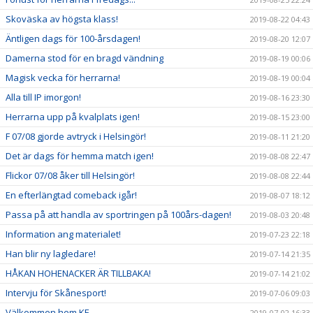
Skoväska av högsta klass!
2019-08-22 04:43
Äntligen dags för 100-årsdagen!
2019-08-20 12:07
Damerna stod för en bragd vändning
2019-08-19 00:06
Magisk vecka för herrarna!
2019-08-19 00:04
Alla till IP imorgon!
2019-08-16 23:30
Herrarna upp på kvalplats igen!
2019-08-15 23:00
F 07/08 gjorde avtryck i Helsingör!
2019-08-11 21:20
Det är dags för hemma match igen!
2019-08-08 22:47
Flickor 07/08 åker till Helsingör!
2019-08-08 22:44
En efterlängtad comeback igår!
2019-08-07 18:12
Passa på att handla av sportringen på 100års-dagen!
2019-08-03 20:48
Information ang materialet!
2019-07-23 22:18
Han blir ny lagledare!
2019-07-14 21:35
HÅKAN HOHENACKER ÄR TILLBAKA!
2019-07-14 21:02
Intervju för Skånesport!
2019-07-06 09:03
Välkommen hem KE....
2019-07-02 16:33