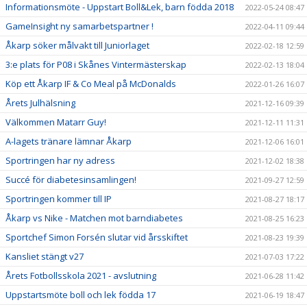
Informationsmöte - Uppstart Boll&Lek, barn födda 2018
2022-05-24 08:47
GameInsight ny samarbetspartner !
2022-04-11 09:44
Åkarp söker målvakt till Juniorlaget
2022-02-18 12:59
3:e plats för P08 i Skånes Vintermästerskap
2022-02-13 18:04
Köp ett Åkarp IF & Co Meal på McDonalds
2022-01-26 16:07
Årets Julhälsning
2021-12-16 09:39
Välkommen Matarr Guy!
2021-12-11 11:31
A-lagets tränare lämnar Åkarp
2021-12-06 16:01
Sportringen har ny adress
2021-12-02 18:38
Succé för diabetesinsamlingen!
2021-09-27 12:59
Sportringen kommer till IP
2021-08-27 18:17
Åkarp vs Nike - Matchen mot barndiabetes
2021-08-25 16:23
Sportchef Simon Forsén slutar vid årsskiftet
2021-08-23 19:39
Kansliet stängt v27
2021-07-03 17:22
Årets Fotbollsskola 2021 - avslutning
2021-06-28 11:42
Uppstartsmöte boll och lek födda 17
2021-06-19 18:47