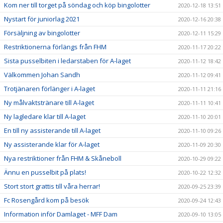
Kom ner till torget på söndag och köp bingolotter
2020-12-18 13:51
Nystart för juniorlag 2021
2020-12-16 20:38
Försäljning av bingolotter
2020-12-11 15:29
Restriktionerna förlängs från FHM
2020-11-17 20:22
Sista pusselbiten i ledarstaben för A-laget
2020-11-12 18:42
Välkommen Johan Sandh
2020-11-12 09:41
Trotjänaren förlänger i A-laget
2020-11-11 21:16
Ny målvaktstränare till A-laget
2020-11-11 10:41
Ny lagledare klar till A-laget
2020-11-10 20:01
En till ny assisterande till A-laget
2020-11-10 09:26
Ny assisterande klar för A-laget
2020-11-09 20:30
Nya restriktioner från FHM & Skåneboll
2020-10-29 09:22
Ännu en pusselbit på plats!
2020-10-22 12:32
Stort stort grattis till våra herrar!
2020-09-25 23:39
Fc Rosengård kom på besök
2020-09-24 12:43
Information inför Damlaget - MFF Dam
2020-09-10 13:05