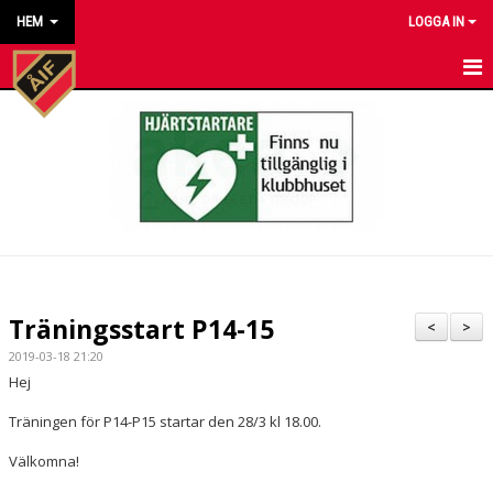
HEM
LOGGA IN
HEM
NYHETER
KALENDER
MATCHER
KONTAKT TILL VÅRA LAG
Träningsstart P14-15
<
>
KONTAKT ÅKARP IF
2019-03-18 21:20
Hej
OM FÖRENINGEN
Träningen för P14-P15 startar den 28/3 kl 18.00.
DOKUMENT
Välkomna!
BESTÄLL VÅRA KLUBBKLÄDER