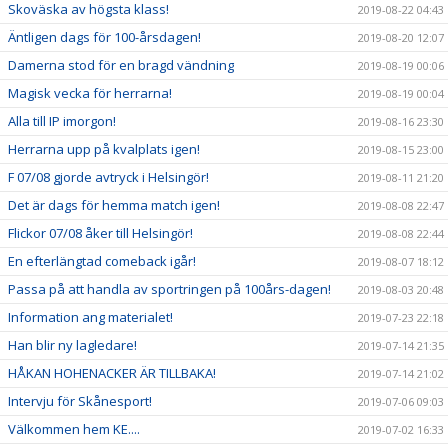
Skoväska av högsta klass!
2019-08-22 04:43
Äntligen dags för 100-årsdagen!
2019-08-20 12:07
Damerna stod för en bragd vändning
2019-08-19 00:06
Magisk vecka för herrarna!
2019-08-19 00:04
Alla till IP imorgon!
2019-08-16 23:30
Herrarna upp på kvalplats igen!
2019-08-15 23:00
F 07/08 gjorde avtryck i Helsingör!
2019-08-11 21:20
Det är dags för hemma match igen!
2019-08-08 22:47
Flickor 07/08 åker till Helsingör!
2019-08-08 22:44
En efterlängtad comeback igår!
2019-08-07 18:12
Passa på att handla av sportringen på 100års-dagen!
2019-08-03 20:48
Information ang materialet!
2019-07-23 22:18
Han blir ny lagledare!
2019-07-14 21:35
HÅKAN HOHENACKER ÄR TILLBAKA!
2019-07-14 21:02
Intervju för Skånesport!
2019-07-06 09:03
Välkommen hem KE....
2019-07-02 16:33