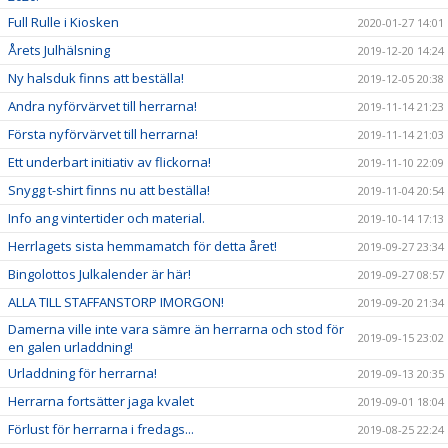
Full Rulle i Kiosken
2020-01-27 14:01
Årets Julhälsning
2019-12-20 14:24
Ny halsduk finns att beställa!
2019-12-05 20:38
Andra nyförvärvet till herrarna!
2019-11-14 21:23
Första nyförvärvet till herrarna!
2019-11-14 21:03
Ett underbart initiativ av flickorna!
2019-11-10 22:09
Snygg t-shirt finns nu att beställa!
2019-11-04 20:54
Info ang vintertider och material.
2019-10-14 17:13
Herrlagets sista hemmamatch för detta året!
2019-09-27 23:34
Bingolottos Julkalender är här!
2019-09-27 08:57
ALLA TILL STAFFANSTORP IMORGON!
2019-09-20 21:34
Damerna ville inte vara sämre än herrarna och stod för
2019-09-15 23:02
en galen urladdning!
Urladdning för herrarna!
2019-09-13 20:35
Herrarna fortsätter jaga kvalet
2019-09-01 18:04
Förlust för herrarna i fredags...
2019-08-25 22:24