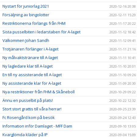
Nystart för juniorlag 2021
2020-12-16 20:38
Försäljning av bingolotter
2020-12-11 15:29
Restriktionerna förlängs från FHM
2020-11-17 20:22
Sista pusselbiten i ledarstaben för A-laget
2020-11-12 18:42
Välkommen Johan Sandh
2020-11-12 09:41
Trotjänaren förlänger i A-laget
2020-11-11 21:16
Ny målvaktstränare till A-laget
2020-11-11 10:41
Ny lagledare klar till A-laget
2020-11-10 20:01
En till ny assisterande till A-laget
2020-11-10 09:26
Ny assisterande klar för A-laget
2020-11-09 20:30
Nya restriktioner från FHM & Skåneboll
2020-10-29 09:22
Ännu en pusselbit på plats!
2020-10-22 12:32
Stort stort grattis till våra herrar!
2020-09-25 23:39
Fc Rosengård kom på besök
2020-09-24 12:43
Information inför Damlaget - MFF Dam
2020-09-10 13:05
Kvarglömda kläder på IP
2020-09-04 15:09