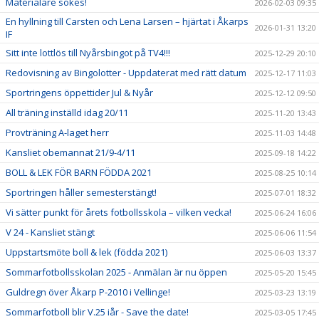
Materialare sökes!
2026-02-03 09:35
En hyllning till Carsten och Lena Larsen – hjärtat i Åkarps
2026-01-31 13:20
IF
Sitt inte lottlös till Nyårsbingot på TV4!!!
2025-12-29 20:10
Redovisning av Bingolotter - Uppdaterat med rätt datum
2025-12-17 11:03
Sportringens öppettider Jul & Nyår
2025-12-12 09:50
All träning inställd idag 20/11
2025-11-20 13:43
Provträning A-laget herr
2025-11-03 14:48
Kansliet obemannat 21/9-4/11
2025-09-18 14:22
BOLL & LEK FÖR BARN FÖDDA 2021
2025-08-25 10:14
Sportringen håller semesterstängt!
2025-07-01 18:32
Vi sätter punkt för årets fotbollsskola – vilken vecka!
2025-06-24 16:06
V 24 - Kansliet stängt
2025-06-06 11:54
Uppstartsmöte boll & lek (födda 2021)
2025-06-03 13:37
Sommarfotbollsskolan 2025 - Anmälan är nu öppen
2025-05-20 15:45
Guldregn över Åkarp P-2010 i Vellinge!
2025-03-23 13:19
Sommarfotboll blir V.25 iår - Save the date!
2025-03-05 17:45