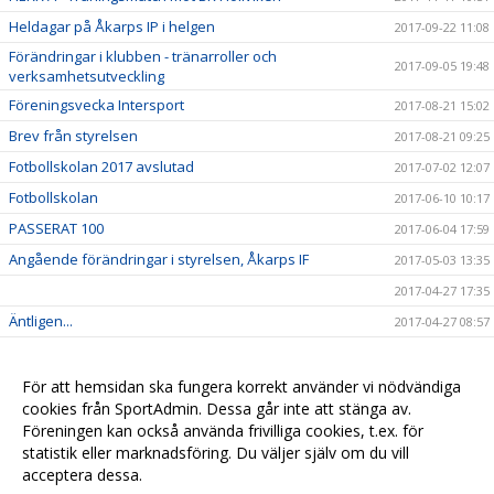
Heldagar på Åkarps IP i helgen
2017-09-22 11:08
Förändringar i klubben - tränarroller och
2017-09-05 19:48
verksamhetsutveckling
Föreningsvecka Intersport
2017-08-21 15:02
Brev från styrelsen
2017-08-21 09:25
Fotbollskolan 2017 avslutad
2017-07-02 12:07
Fotbollskolan
2017-06-10 10:17
PASSERAT 100
2017-06-04 17:59
Angående förändringar i styrelsen, Åkarps IF
2017-05-03 13:35
2017-04-27 17:35
Äntligen...
2017-04-27 08:57
Sommarens Fotbollskola 2017 - Anmäl redan nu!
2017-03-20 07:48
Nyheter i profilsortimentet
2017-02-03 08:10
För att hemsidan ska fungera korrekt använder vi nödvändiga
cookies från SportAdmin. Dessa går inte att stänga av.
Utbildning genomförd
2016-12-12 20:40
Föreningen kan också använda frivilliga cookies, t.ex. för
statistik eller marknadsföring. Du väljer själv om du vill
acceptera dessa.