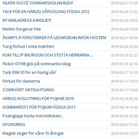
VILKEN SUCCÉ SOMMARSKOLAN BLEV!
2019-06-27 21:29
TACK FÖR EN HÄRLIG VÅRSÄSONG FÖDDA 2012
2019-06-25 15:51
NY MAILADRESS KANSLIET!
2019-06-25 14:02
Mailen fungerar inte
2019-06-24 16:36
ÅKARPS IF FÖRSTÄRKER PÅ LEDARSIDAN INFÖR HÖSTEN!
2019-06-21 09:06
Tung förlust i sista matchen
2019-06-20 23:54
KOM TILL IP IMORGON OCH STÖTTA HERRARNA....
2019-06-19 22:27
Flickor 07/08 gick på sommarlov idag
2019-06-19 22:19
Tack F09/10 för en härlig vår!
2019-06-17 13:19
Förlust för damerna
2019-06-17 13:05
3 OERHÖRT VIKTIGA POÄNG
2019-06-17 13:03
HÄRLIG AVSLUTNING FÖR POJKAR 2010
2019-06-16 20:52
SOMMARFEST FÖR POJKAR FÖDDA 2011
2019-06-14 14:43
Poängtapp borta mot Höllviken...
2019-06-09 23:36
SPONSRING
2019-06-07 21:05
Magisk seger för våra 15-åringar
2019-06-06 13:27