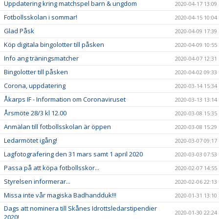
Uppdatering kring matchspel barn & ungdom
2020-04-17 13:09
Fotbollsskolan i sommar!
2020-04-15 10:04
Glad Påsk
2020-04-09 17:39
Köp digitala bingolotter till påsken
2020-04-09 10:55
Info ang träningsmatcher
2020-04-07 12:31
Bingolotter till påsken
2020-04-02 09:33
Corona, uppdatering
2020-03-14 15:34
Åkarps IF - Information om Coronaviruset
2020-03-13 13:14
Årsmöte 28/3 kl 12.00
2020-03-08 15:35
Anmälan till fotbollsskolan är öppen
2020-03-08 15:29
Ledarmötet igång!
2020-03-07 09:17
Lagfotografering den 31 mars samt 1 april 2020
2020-03-03 07:53
Passa på att köpa fotbollsskor...
2020-02-07 14:55
Styrelsen informerar...
2020-02-06 22:13
Missa inte vår magiska Badhandduk!!!
2020-01-31 13:10
Dags att nominera till Skånes Idrottsledarstipendier
2020-01-30 22:24
2020!