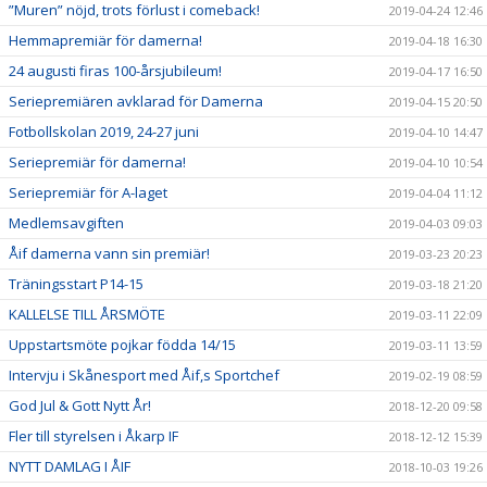
”Muren” nöjd, trots förlust i comeback!
2019-04-24 12:46
Hemmapremiär för damerna!
2019-04-18 16:30
24 augusti firas 100-årsjubileum!
2019-04-17 16:50
Seriepremiären avklarad för Damerna
2019-04-15 20:50
Fotbollskolan 2019, 24-27 juni
2019-04-10 14:47
Seriepremiär för damerna!
2019-04-10 10:54
Seriepremiär för A-laget
2019-04-04 11:12
Medlemsavgiften
2019-04-03 09:03
Åif damerna vann sin premiär!
2019-03-23 20:23
Träningsstart P14-15
2019-03-18 21:20
KALLELSE TILL ÅRSMÖTE
2019-03-11 22:09
Uppstartsmöte pojkar födda 14/15
2019-03-11 13:59
Intervju i Skånesport med Åif,s Sportchef
2019-02-19 08:59
God Jul & Gott Nytt År!
2018-12-20 09:58
Fler till styrelsen i Åkarp IF
2018-12-12 15:39
NYTT DAMLAG I ÅIF
2018-10-03 19:26