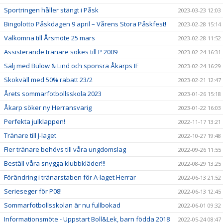
Sportringen håller stängt i Påsk
2023-03-23 12:03
Bingolotto Påskdagen 9 april – Vårens Stora Påskfest!
2023-02-28 15:14
Välkomna till Årsmöte 25 mars
2023-02-28 11:52
Assisterande tränare sökes till P 2009
2023-02-24 16:31
Sälj med Bülow & Lind och sponsra Åkarps IF
2023-02-24 16:29
Skokväll med 50% rabatt 23/2
2023-02-21 12:47
Årets sommarfotbollsskola 2023
2023-01-26 15:18
Åkarp söker ny Herransvarig
2023-01-22 16:03
Perfekta julklappen!
2022-11-17 13:21
Tränare till J-laget
2022-10-27 19:48
Fler tränare behövs till våra ungdomslag
2022-09-26 11:55
Beställ våra snygga klubbkläder!!!
2022-08-29 13:25
Förändring i tränarstaben för A-laget Herrar
2022-06-13 21:52
Serieseger för P08!
2022-06-13 12:45
Sommarfotbollsskolan är nu fullbokad
2022-06-01 09:32
Informationsmöte - Uppstart Boll&Lek, barn födda 2018
2022-05-24 08:47