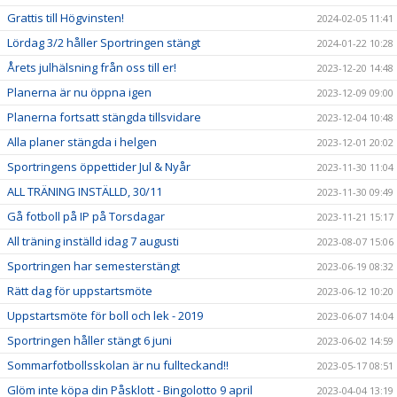
Grattis till Högvinsten!
2024-02-05 11:41
Lördag 3/2 håller Sportringen stängt
2024-01-22 10:28
Årets julhälsning från oss till er!
2023-12-20 14:48
Planerna är nu öppna igen
2023-12-09 09:00
Planerna fortsatt stängda tillsvidare
2023-12-04 10:48
Alla planer stängda i helgen
2023-12-01 20:02
Sportringens öppettider Jul & Nyår
2023-11-30 11:04
ALL TRÄNING INSTÄLLD, 30/11
2023-11-30 09:49
Gå fotboll på IP på Torsdagar
2023-11-21 15:17
All träning inställd idag 7 augusti
2023-08-07 15:06
Sportringen har semesterstängt
2023-06-19 08:32
Rätt dag för uppstartsmöte
2023-06-12 10:20
Uppstartsmöte för boll och lek - 2019
2023-06-07 14:04
Sportringen håller stängt 6 juni
2023-06-02 14:59
Sommarfotbollsskolan är nu fullteckand!!
2023-05-17 08:51
Glöm inte köpa din Påsklott - Bingolotto 9 april
2023-04-04 13:19