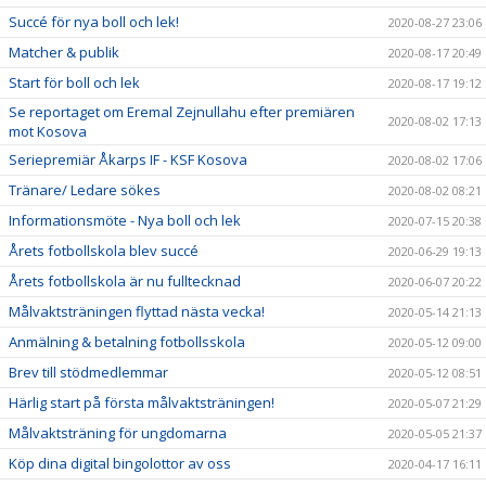
Succé för nya boll och lek!
2020-08-27 23:06
Matcher & publik
2020-08-17 20:49
Start för boll och lek
2020-08-17 19:12
Se reportaget om Eremal Zejnullahu efter premiären
2020-08-02 17:13
mot Kosova
Seriepremiär Åkarps IF - KSF Kosova
2020-08-02 17:06
Tränare/ Ledare sökes
2020-08-02 08:21
Informationsmöte - Nya boll och lek
2020-07-15 20:38
Årets fotbollskola blev succé
2020-06-29 19:13
Årets fotbollskola är nu fulltecknad
2020-06-07 20:22
Målvaktsträningen flyttad nästa vecka!
2020-05-14 21:13
Anmälning & betalning fotbollsskola
2020-05-12 09:00
Brev till stödmedlemmar
2020-05-12 08:51
Härlig start på första målvaktsträningen!
2020-05-07 21:29
Målvaktsträning för ungdomarna
2020-05-05 21:37
Köp dina digital bingolottor av oss
2020-04-17 16:11