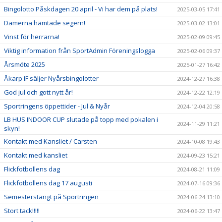
Bingolotto Påskdagen 20 april - Vi har dem på plats!
2025-03-05 17:41
Damerna hämtade segern!
2025-03-02 13:01
Vinst för herrarna!
2025-02-09 09:45
Viktig information från SportAdmin Föreningslogga
2025-02-06 09:37
Årsmöte 2025
2025-01-27 16:42
Åkarp IF säljer Nyårsbingolotter
2024-12-27 16:38
God jul och gott nytt år!
2024-12-22 12:19
Sportringens öppettider - Jul & Nyår
2024-12-04 20:58
LB HUS INDOOR CUP slutade på topp med pokalen i
2024-11-29 11:21
skyn!
Kontakt med Kansliet / Carsten
2024-10-08 19:43
Kontakt med kansliet
2024-09-23 15:21
Flickfotbollens dag
2024-08-21 11:09
Flickfotbollens dag 17 augusti
2024-07-16 09:36
Semesterstängt på Sportringen
2024-06-24 13:10
Stort tack!!!!!
2024-06-22 13:47