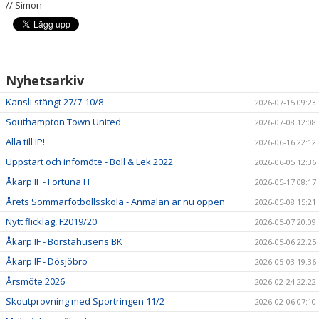
// Simon
Nyhetsarkiv
Kansli stängt 27/7-10/8
2026-07-15 09:23
Southampton Town United
2026-07-08 12:08
Alla till IP!
2026-06-16 22:12
Uppstart och infomöte - Boll & Lek 2022
2026-06-05 12:36
Åkarp IF - Fortuna FF
2026-05-17 08:17
Årets Sommarfotbollsskola - Anmälan är nu öppen
2026-05-08 15:21
Nytt flicklag, F2019/20
2026-05-07 20:09
Åkarp IF - Borstahusens BK
2026-05-06 22:25
Åkarp IF - Dösjöbro
2026-05-03 19:36
Årsmöte 2026
2026-02-24 22:22
Skoutprovning med Sportringen 11/2
2026-02-06 07:10