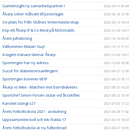
GameInsight ny samarbetspartner !
2022-04-11 09:44
Åkarp söker målvakt till Juniorlaget
2022-02-18 12:59
3:e plats för P08 i Skånes Vintermästerskap
2022-02-13 18:04
Köp ett Åkarp IF & Co Meal på McDonalds
2022-01-26 16:07
Årets Julhälsning
2021-12-16 09:39
Välkommen Matarr Guy!
2021-12-11 11:31
A-lagets tränare lämnar Åkarp
2021-12-06 16:01
Sportringen har ny adress
2021-12-02 18:38
Succé för diabetesinsamlingen!
2021-09-27 12:59
Sportringen kommer till IP
2021-08-27 18:17
Åkarp vs Nike - Matchen mot barndiabetes
2021-08-25 16:23
Sportchef Simon Forsén slutar vid årsskiftet
2021-08-23 19:39
Kansliet stängt v27
2021-07-03 17:22
Årets Fotbollsskola 2021 - avslutning
2021-06-28 11:42
Uppstartsmöte boll och lek födda 17
2021-06-19 18:47
Årets fotbollsskola är nu fulltecknad
2021-06-07 10:09