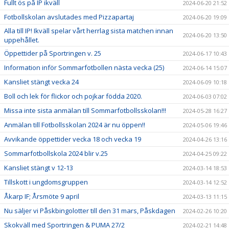
Fullt ös på IP ikväll
2024-06-20 21:52
Fotbollskolan avslutades med Pizzapartaj
2024-06-20 19:09
Alla till IP! Ikväll spelar vårt herrlag sista matchen innan
2024-06-20 13:50
uppehållet.
Öppettider på Sportringen v. 25
2024-06-17 10:43
Information inför Sommarfotbollen nästa vecka (25)
2024-06-14 15:07
Kansliet stängt vecka 24
2024-06-09 10:18
Boll och lek för flickor och pojkar födda 2020.
2024-06-03 07:02
Missa inte sista anmälan till Sommarfotbollsskolan!!!
2024-05-28 16:27
Anmälan till Fotbollsskolan 2024 är nu öppen!!
2024-05-06 19:46
Avvikande öppettider vecka 18 och vecka 19
2024-04-26 13:16
Sommarfotbollskola 2024 blir v.25
2024-04-25 09:22
Kansliet stängt v 12-13
2024-03-14 18:53
Tillskott i ungdomsgruppen
2024-03-14 12:52
Åkarp IF; Årsmöte 9 april
2024-03-13 11:15
Nu säljer vi Påskbingolotter till den 31 mars, Påskdagen
2024-02-26 10:20
Skokväll med Sportringen & PUMA 27/2
2024-02-21 14:48