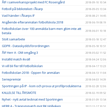
ÅIF i samverkansprojekt med FC Rosengård
2018-09-10 10:54
Fotboll på biblioteket i Åkarp
2018-09-05 13:34
Vad händer i Åkarps IF
2018-08-21 14:45
Angående efteranmälan fotbollskola 2018
2018-06-19 08:19
Fotbollskolan över 100 anmälda barn men glöm inte att
2018-06-01 10:18
betala
Stolt samarbete
2018-05-18 12:47
GDPR - Dataskyddsförordningen
2018-05-18 10:51
ÅIF Herr A - DM omgång 3
2018-05-02 11:52
Inställd match ikväll
2018-04-24 12:06
Vi vill bli fler till Fotbollskolan
2018-04-17 13:23
Fotbollskolan 2018 - Öppen för anmälan
2018-04-13 11:04
Seriepremiär
2018-04-03 14:39
Sportringen på IP - kom och prova ut profilprodukterna
2018-02-28 12:06
KALLELSE TILL ÅRSMÖTE
2018-02-19 09:52
Nyhet - nytt avtal tecknat med Sportringen
2018-01-09 13:54
HERR A - Träningsmatch mot BK Höllviken
2017-11-17 10:51