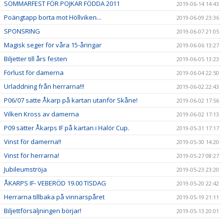
SOMMARFEST FÖR POJKAR FÖDDA 2011
2019-06-14 14:43
Poängtapp borta mot Höllviken...
2019-06-09 23:36
SPONSRING
2019-06-07 21:05
Magisk seger för våra 15-åringar
2019-06-06 13:27
Biljetter till års festen
2019-06-05 13:23
Förlust för damerna
2019-06-04 22:50
Urladdning från herrarna!!!
2019-06-02 22:43
P06/07 satte Åkarp på kartan utanför Skåne!
2019-06-02 17:56
Vilken Kross av damerna
2019-06-02 17:13
P09 sätter Åkarps IF på kartan i Halör Cup.
2019-05-31 17:17
Vinst för damerna!!
2019-05-30 14:20
Vinst för herrarna!
2019-05-27 08:27
Jubileumströja
2019-05-23 23:20
ÅKARPS IF- VEBERÖD 19.00 TISDAG
2019-05-20 22:42
Herrarna tillbaka på vinnarspåret
2019-05-19 21:11
Biljettförsäljningen börjar!
2019-05-13 20:01