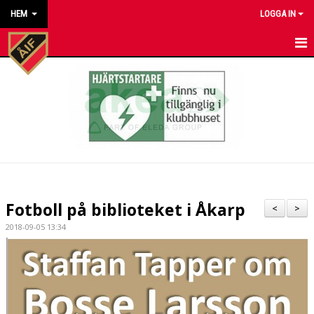
HEM
LOGGA IN
HEM
NYHETER
KALENDER
MATCHER
KONTAKT TILL VÅRA LAG
Fotboll på biblioteket i Åkarp
<
>
KONTAKT ÅKARP IF
2018-09-05 13:34
OM FÖRENINGEN
DOKUMENT
BESTÄLL VÅRA KLUBBKLÄDER