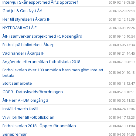
Intervju i Skånesport med Åif,s Sportchef
2019-02-19 08:59
God Jul & Gott Nytt År!
2018-12-20 09:58
Fler till styrelsen i Åkarp IF
2018-12-12 15:39
NYTT DAMLAG I ÅIF
2018-10-03 19:26
ÅIF i samverkansprojekt med FC Rosengård
2018-09-10 10:54
Fotboll på biblioteket i Åkarp
2018-09-05 13:34
Vad händer i Åkarps IF
2018-08-21 14:45
Angående efteranmälan fotbollskola 2018
2018-06-19 08:19
Fotbollskolan över 100 anmälda barn men glöm inte att
2018-06-01 10:18
betala
Stolt samarbete
2018-05-18 12:47
GDPR - Dataskyddsförordningen
2018-05-18 10:51
ÅIF Herr A - DM omgång 3
2018-05-02 11:52
Inställd match ikväll
2018-04-24 12:06
Vi vill bli fler till Fotbollskolan
2018-04-17 13:23
Fotbollskolan 2018 - Öppen för anmälan
2018-04-13 11:04
Seriepremiär
2018-04-03 14:39