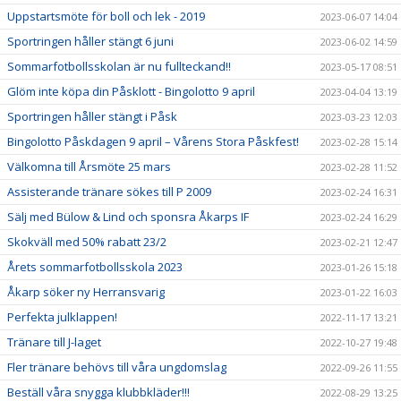
Uppstartsmöte för boll och lek - 2019
2023-06-07 14:04
Sportringen håller stängt 6 juni
2023-06-02 14:59
Sommarfotbollsskolan är nu fullteckand!!
2023-05-17 08:51
Glöm inte köpa din Påsklott - Bingolotto 9 april
2023-04-04 13:19
Sportringen håller stängt i Påsk
2023-03-23 12:03
Bingolotto Påskdagen 9 april – Vårens Stora Påskfest!
2023-02-28 15:14
Välkomna till Årsmöte 25 mars
2023-02-28 11:52
Assisterande tränare sökes till P 2009
2023-02-24 16:31
Sälj med Bülow & Lind och sponsra Åkarps IF
2023-02-24 16:29
Skokväll med 50% rabatt 23/2
2023-02-21 12:47
Årets sommarfotbollsskola 2023
2023-01-26 15:18
Åkarp söker ny Herransvarig
2023-01-22 16:03
Perfekta julklappen!
2022-11-17 13:21
Tränare till J-laget
2022-10-27 19:48
Fler tränare behövs till våra ungdomslag
2022-09-26 11:55
Beställ våra snygga klubbkläder!!!
2022-08-29 13:25