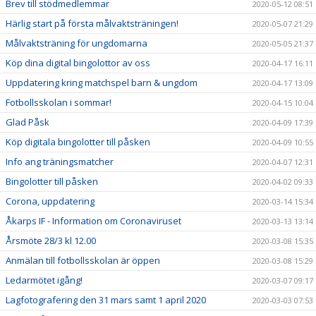
Brev till stödmedlemmar
2020-05-12 08:51
Härlig start på första målvaktsträningen!
2020-05-07 21:29
Målvaktsträning för ungdomarna
2020-05-05 21:37
Köp dina digital bingolottor av oss
2020-04-17 16:11
Uppdatering kring matchspel barn & ungdom
2020-04-17 13:09
Fotbollsskolan i sommar!
2020-04-15 10:04
Glad Påsk
2020-04-09 17:39
Köp digitala bingolotter till påsken
2020-04-09 10:55
Info ang träningsmatcher
2020-04-07 12:31
Bingolotter till påsken
2020-04-02 09:33
Corona, uppdatering
2020-03-14 15:34
Åkarps IF - Information om Coronaviruset
2020-03-13 13:14
Årsmöte 28/3 kl 12.00
2020-03-08 15:35
Anmälan till fotbollsskolan är öppen
2020-03-08 15:29
Ledarmötet igång!
2020-03-07 09:17
Lagfotografering den 31 mars samt 1 april 2020
2020-03-03 07:53