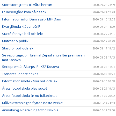
Stort stort grattis till våra herrar!
2020-09-25 23:39
Fc Rosengård kom på besök
2020-09-24 12:43
Information inför Damlaget - MFF Dam
2020-09-10 13:05
Kvarglömda kläder på IP
2020-09-04 15:09
Succé för nya boll och lek!
2020-08-27 23:06
Matcher & publik
2020-08-17 20:49
Start för boll och lek
2020-08-17 19:12
Se reportaget om Eremal Zejnullahu efter premiären
2020-08-02 17:13
mot Kosova
Seriepremiär Åkarps IF - KSF Kosova
2020-08-02 17:06
Tränare/ Ledare sökes
2020-08-02 08:21
Informationsmöte - Nya boll och lek
2020-07-15 20:38
Årets fotbollskola blev succé
2020-06-29 19:13
Årets fotbollskola är nu fulltecknad
2020-06-07 20:22
Målvaktsträningen flyttad nästa vecka!
2020-05-14 21:13
Anmälning & betalning fotbollsskola
2020-05-12 09:00