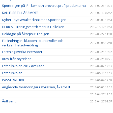
Sportringen på IP - kom och prova ut profilprodukterna
2018-02-28 12:06
KALLELSE TILL ÅRSMÖTE
2018-02-19 09:52
Nyhet - nytt avtal tecknat med Sportringen
2018-01-09 13:54
HERR A - Träningsmatch mot BK Höllviken
2017-11-17 10:51
Heldagar på Åkarps IP i helgen
2017-09-22 11:08
Förändringar i klubben - tränarroller och
2017-09-05 19:48
verksamhetsutveckling
Föreningsvecka Intersport
2017-08-21 15:02
Brev från styrelsen
2017-08-21 09:25
Fotbollskolan 2017 avslutad
2017-07-02 12:07
Fotbollskolan
2017-06-10 10:17
PASSERAT 100
2017-06-04 17:59
Angående förändringar i styrelsen, Åkarps IF
2017-05-03 13:35
2017-04-27 17:35
Äntligen...
2017-04-27 08:57
Sommarens Fotbollskola 2017 - Anmäl redan nu!
2017-03-20 07:48