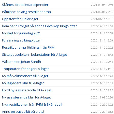
Skånes Idrottsledarstipendier
2021-02-04 17:49
Påminnelse ang restriktionerna
2021-02-01 20:15
Uppstart för juniorlaget
2021-01-16 18:36
Kom ner till torget på söndag och köp bingolotter
2020-12-18 13:51
Nystart för juniorlag 2021
2020-12-16 20:38
Försäljning av bingolotter
2020-12-11 15:29
Restriktionerna förlängs från FHM
2020-11-17 20:22
Sista pusselbiten i ledarstaben för A-laget
2020-11-12 18:42
Välkommen Johan Sandh
2020-11-12 09:41
Trotjänaren förlänger i A-laget
2020-11-11 21:16
Ny målvaktstränare till A-laget
2020-11-11 10:41
Ny lagledare klar till A-laget
2020-11-10 20:01
En till ny assisterande till A-laget
2020-11-10 09:26
Ny assisterande klar för A-laget
2020-11-09 20:30
Nya restriktioner från FHM & Skåneboll
2020-10-29 09:22
Ännu en pusselbit på plats!
2020-10-22 12:32