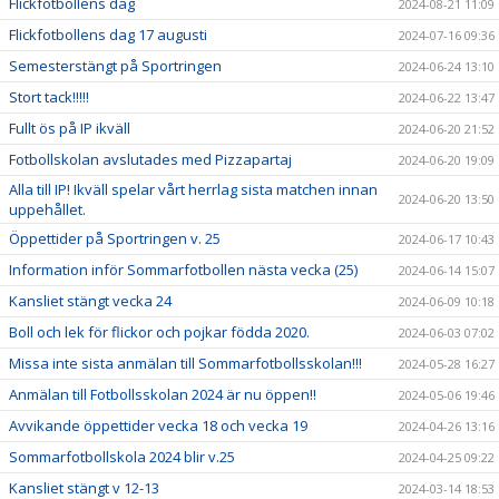
Flickfotbollens dag
2024-08-21 11:09
Flickfotbollens dag 17 augusti
2024-07-16 09:36
Semesterstängt på Sportringen
2024-06-24 13:10
Stort tack!!!!!
2024-06-22 13:47
Fullt ös på IP ikväll
2024-06-20 21:52
Fotbollskolan avslutades med Pizzapartaj
2024-06-20 19:09
Alla till IP! Ikväll spelar vårt herrlag sista matchen innan
2024-06-20 13:50
uppehållet.
Öppettider på Sportringen v. 25
2024-06-17 10:43
Information inför Sommarfotbollen nästa vecka (25)
2024-06-14 15:07
Kansliet stängt vecka 24
2024-06-09 10:18
Boll och lek för flickor och pojkar födda 2020.
2024-06-03 07:02
Missa inte sista anmälan till Sommarfotbollsskolan!!!
2024-05-28 16:27
Anmälan till Fotbollsskolan 2024 är nu öppen!!
2024-05-06 19:46
Avvikande öppettider vecka 18 och vecka 19
2024-04-26 13:16
Sommarfotbollskola 2024 blir v.25
2024-04-25 09:22
Kansliet stängt v 12-13
2024-03-14 18:53