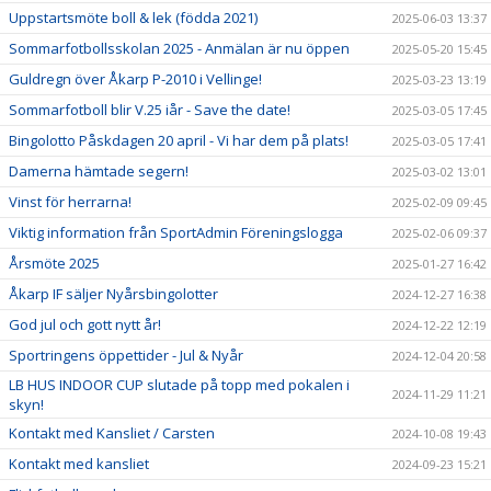
Uppstartsmöte boll & lek (födda 2021)
2025-06-03 13:37
Sommarfotbollsskolan 2025 - Anmälan är nu öppen
2025-05-20 15:45
Guldregn över Åkarp P-2010 i Vellinge!
2025-03-23 13:19
Sommarfotboll blir V.25 iår - Save the date!
2025-03-05 17:45
Bingolotto Påskdagen 20 april - Vi har dem på plats!
2025-03-05 17:41
Damerna hämtade segern!
2025-03-02 13:01
Vinst för herrarna!
2025-02-09 09:45
Viktig information från SportAdmin Föreningslogga
2025-02-06 09:37
Årsmöte 2025
2025-01-27 16:42
Åkarp IF säljer Nyårsbingolotter
2024-12-27 16:38
God jul och gott nytt år!
2024-12-22 12:19
Sportringens öppettider - Jul & Nyår
2024-12-04 20:58
LB HUS INDOOR CUP slutade på topp med pokalen i
2024-11-29 11:21
skyn!
Kontakt med Kansliet / Carsten
2024-10-08 19:43
Kontakt med kansliet
2024-09-23 15:21