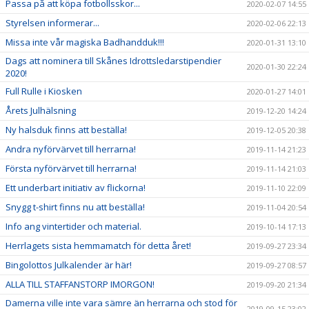
Passa på att köpa fotbollsskor...
2020-02-07 14:55
Styrelsen informerar...
2020-02-06 22:13
Missa inte vår magiska Badhandduk!!!
2020-01-31 13:10
Dags att nominera till Skånes Idrottsledarstipendier
2020-01-30 22:24
2020!
Full Rulle i Kiosken
2020-01-27 14:01
Årets Julhälsning
2019-12-20 14:24
Ny halsduk finns att beställa!
2019-12-05 20:38
Andra nyförvärvet till herrarna!
2019-11-14 21:23
Första nyförvärvet till herrarna!
2019-11-14 21:03
Ett underbart initiativ av flickorna!
2019-11-10 22:09
Snygg t-shirt finns nu att beställa!
2019-11-04 20:54
Info ang vintertider och material.
2019-10-14 17:13
Herrlagets sista hemmamatch för detta året!
2019-09-27 23:34
Bingolottos Julkalender är här!
2019-09-27 08:57
ALLA TILL STAFFANSTORP IMORGON!
2019-09-20 21:34
Damerna ville inte vara sämre än herrarna och stod för
2019-09-15 23:02