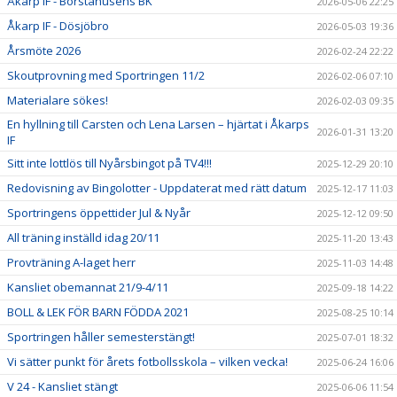
Åkarp IF - Borstahusens BK
2026-05-06 22:25
Åkarp IF - Dösjöbro
2026-05-03 19:36
Årsmöte 2026
2026-02-24 22:22
Skoutprovning med Sportringen 11/2
2026-02-06 07:10
Materialare sökes!
2026-02-03 09:35
En hyllning till Carsten och Lena Larsen – hjärtat i Åkarps
2026-01-31 13:20
IF
Sitt inte lottlös till Nyårsbingot på TV4!!!
2025-12-29 20:10
Redovisning av Bingolotter - Uppdaterat med rätt datum
2025-12-17 11:03
Sportringens öppettider Jul & Nyår
2025-12-12 09:50
All träning inställd idag 20/11
2025-11-20 13:43
Provträning A-laget herr
2025-11-03 14:48
Kansliet obemannat 21/9-4/11
2025-09-18 14:22
BOLL & LEK FÖR BARN FÖDDA 2021
2025-08-25 10:14
Sportringen håller semesterstängt!
2025-07-01 18:32
Vi sätter punkt för årets fotbollsskola – vilken vecka!
2025-06-24 16:06
V 24 - Kansliet stängt
2025-06-06 11:54