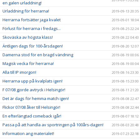
en galen urladdning!
Urladdning för herrarna!
2019-09-13 20:35
Herrarna fortsätter jaga kvalet
2019-09-01 18:04
Förlust för herrarna i fredags...
2019-08-25 22:24
Skoväska av högsta klass!
2019-08-22 04:43
Äntligen dags för 100-årsdagen!
2019-08-20 12:07
Damerna stod för en bragd vändning
2019-08-19 00:06
Magisk vecka för herrarna!
2019-08-19 00:04
Alla till IP imorgon!
2019-08-16 23:30
Herrarna upp på kvalplats igen!
2019-08-15 23:00
F 07/08 gjorde avtryck i Helsingör!
2019-08-11 21:20
Det är dags för hemma match igen!
2019-08-08 22:47
Flickor 07/08 åker till Helsingör!
2019-08-08 22:44
En efterlängtad comeback igår!
2019-08-07 18:12
Passa på att handla av sportringen på 100års-dagen!
2019-08-03 20:48
Information ang materialet!
2019-07-23 22:18