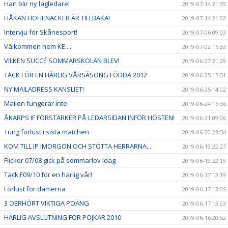
Han blir ny lagledare!
2019-07-14 21:35
HÅKAN HOHENACKER ÄR TILLBAKA!
2019-07-14 21:02
Intervju för Skånesport!
2019-07-06 09:03
Välkommen hem KE....
2019-07-02 16:33
VILKEN SUCCÉ SOMMARSKOLAN BLEV!
2019-06-27 21:29
TACK FÖR EN HÄRLIG VÅRSÄSONG FÖDDA 2012
2019-06-25 15:51
NY MAILADRESS KANSLIET!
2019-06-25 14:02
Mailen fungerar inte
2019-06-24 16:36
ÅKARPS IF FÖRSTÄRKER PÅ LEDARSIDAN INFÖR HÖSTEN!
2019-06-21 09:06
Tung förlust i sista matchen
2019-06-20 23:54
KOM TILL IP IMORGON OCH STÖTTA HERRARNA....
2019-06-19 22:27
Flickor 07/08 gick på sommarlov idag
2019-06-19 22:19
Tack F09/10 för en härlig vår!
2019-06-17 13:19
Förlust för damerna
2019-06-17 13:05
3 OERHÖRT VIKTIGA POÄNG
2019-06-17 13:03
HÄRLIG AVSLUTNING FÖR POJKAR 2010
2019-06-16 20:52