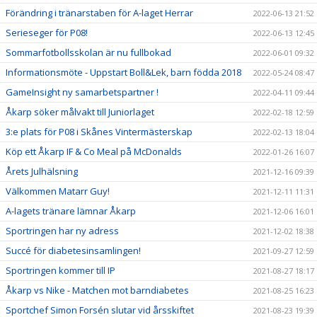
Förändring i tränarstaben för A-laget Herrar
2022-06-13 21:52
Serieseger för P08!
2022-06-13 12:45
Sommarfotbollsskolan är nu fullbokad
2022-06-01 09:32
Informationsmöte - Uppstart Boll&Lek, barn födda 2018
2022-05-24 08:47
GameInsight ny samarbetspartner !
2022-04-11 09:44
Åkarp söker målvakt till Juniorlaget
2022-02-18 12:59
3:e plats för P08 i Skånes Vintermästerskap
2022-02-13 18:04
Köp ett Åkarp IF & Co Meal på McDonalds
2022-01-26 16:07
Årets Julhälsning
2021-12-16 09:39
Välkommen Matarr Guy!
2021-12-11 11:31
A-lagets tränare lämnar Åkarp
2021-12-06 16:01
Sportringen har ny adress
2021-12-02 18:38
Succé för diabetesinsamlingen!
2021-09-27 12:59
Sportringen kommer till IP
2021-08-27 18:17
Åkarp vs Nike - Matchen mot barndiabetes
2021-08-25 16:23
Sportchef Simon Forsén slutar vid årsskiftet
2021-08-23 19:39