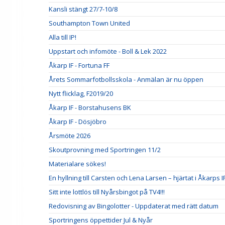
Kansli stängt 27/7-10/8
Southampton Town United
Alla till IP!
Uppstart och infomöte - Boll & Lek 2022
Åkarp IF - Fortuna FF
Årets Sommarfotbollsskola - Anmälan är nu öppen
Nytt flicklag, F2019/20
Åkarp IF - Borstahusens BK
Åkarp IF - Dösjöbro
Årsmöte 2026
Skoutprovning med Sportringen 11/2
Materialare sökes!
En hyllning till Carsten och Lena Larsen – hjärtat i Åkarps I
Sitt inte lottlös till Nyårsbingot på TV4!!!
Redovisning av Bingolotter - Uppdaterat med rätt datum
Sportringens öppettider Jul & Nyår