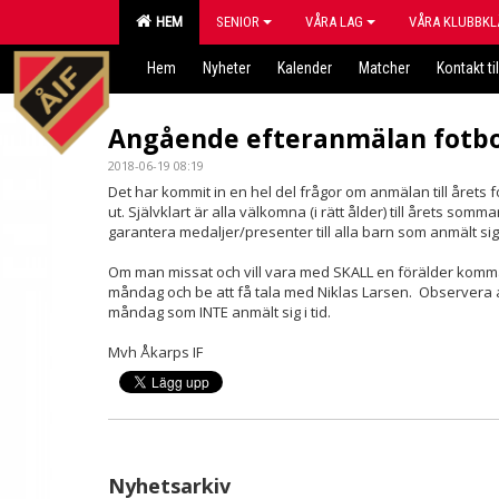
HEM
SENIOR
VÅRA LAG
VÅRA KLUBBKL
Hem
Nyheter
Kalender
Matcher
Kontakt til
Angående efteranmälan fotbo
2018-06-19 08:19
Det har kommit in en hel del frågor om anmälan till årets f
ut. Självklart är alla välkomna (i rätt ålder) till årets so
garantera medaljer/presenter till alla barn som anmält sig
Om man missat och vill vara med SKALL en förälder komma n
måndag och be att få tala med Niklas Larsen. Observera a
måndag som INTE anmält sig i tid.
Mvh Åkarps IF
Nyhetsarkiv