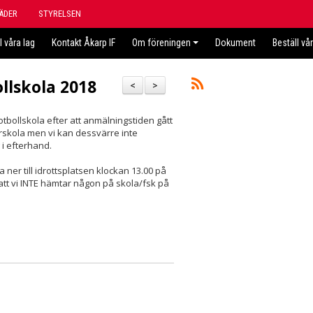
ÄDER
STYRELSEN
l våra lag
Kontakt Åkarp IF
Om föreningen
Dokument
Beställ vå
llskola 2018
<
>
otbollskola efter att anmälningstiden gått
mmarskola men vi kan dessvärre inte
 i efterhand.
er till idrottsplatsen klockan 13.00 på
tt vi INTE hämtar någon på skola/fsk på