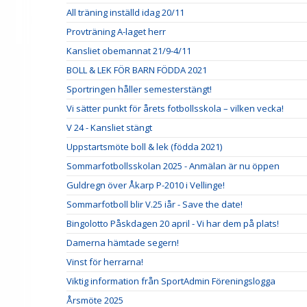
All träning inställd idag 20/11
Provträning A-laget herr
Kansliet obemannat 21/9-4/11
BOLL & LEK FÖR BARN FÖDDA 2021
Sportringen håller semesterstängt!
Vi sätter punkt för årets fotbollsskola – vilken vecka!
V 24 - Kansliet stängt
Uppstartsmöte boll & lek (födda 2021)
Sommarfotbollsskolan 2025 - Anmälan är nu öppen
Guldregn över Åkarp P-2010 i Vellinge!
Sommarfotboll blir V.25 iår - Save the date!
Bingolotto Påskdagen 20 april - Vi har dem på plats!
Damerna hämtade segern!
Vinst för herrarna!
Viktig information från SportAdmin Föreningslogga
Årsmöte 2025