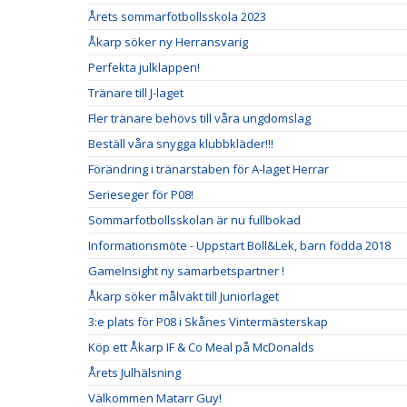
Årets sommarfotbollsskola 2023
Åkarp söker ny Herransvarig
Perfekta julklappen!
Tränare till J-laget
Fler tränare behövs till våra ungdomslag
Beställ våra snygga klubbkläder!!!
Förändring i tränarstaben för A-laget Herrar
Serieseger för P08!
Sommarfotbollsskolan är nu fullbokad
Informationsmöte - Uppstart Boll&Lek, barn födda 2018
GameInsight ny samarbetspartner !
Åkarp söker målvakt till Juniorlaget
3:e plats för P08 i Skånes Vintermästerskap
Köp ett Åkarp IF & Co Meal på McDonalds
Årets Julhälsning
Välkommen Matarr Guy!