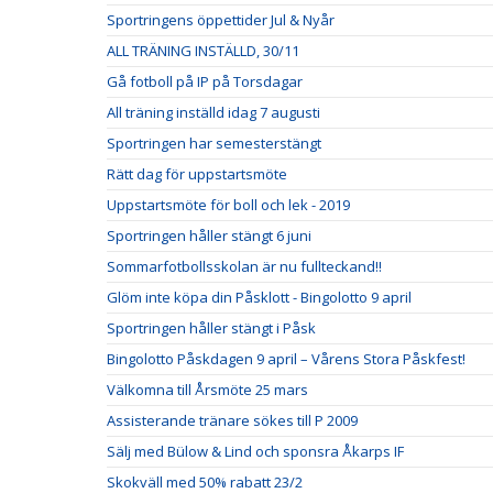
Sportringens öppettider Jul & Nyår
ALL TRÄNING INSTÄLLD, 30/11
Gå fotboll på IP på Torsdagar
All träning inställd idag 7 augusti
Sportringen har semesterstängt
Rätt dag för uppstartsmöte
Uppstartsmöte för boll och lek - 2019
Sportringen håller stängt 6 juni
Sommarfotbollsskolan är nu fullteckand!!
Glöm inte köpa din Påsklott - Bingolotto 9 april
Sportringen håller stängt i Påsk
Bingolotto Påskdagen 9 april – Vårens Stora Påskfest!
Välkomna till Årsmöte 25 mars
Assisterande tränare sökes till P 2009
Sälj med Bülow & Lind och sponsra Åkarps IF
Skokväll med 50% rabatt 23/2