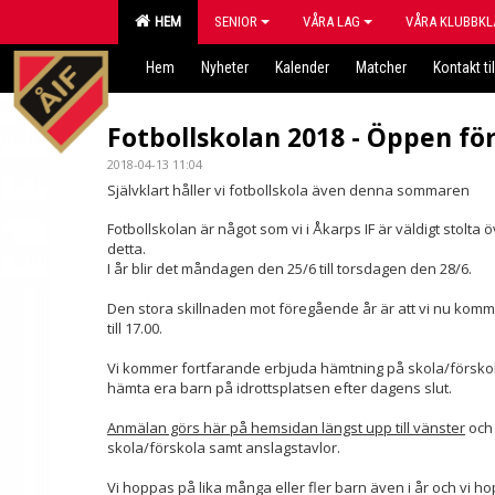
HEM
SENIOR
VÅRA LAG
VÅRA KLUBBKL
Hem
Nyheter
Kalender
Matcher
Kontakt til
Fotbollskolan 2018 - Öppen f
2018-04-13 11:04
Självklart håller vi fotbollskola även denna sommaren
Fotbollskolan är något som vi i Åkarps IF är väldigt stolta ö
detta.
I år blir det måndagen den 25/6 till torsdagen den 28/6.
Den stora skillnaden mot föregående år är att vi nu komm
till 17.00.
Vi kommer fortfarande erbjuda hämtning på skola/förskol
hämta era barn på idrottsplatsen efter dagens slut.
Anmälan görs här på hemsidan längst upp till vänster
och 
skola/förskola samt anslagstavlor.
Vi hoppas på lika många eller fler barn även i år och vi h