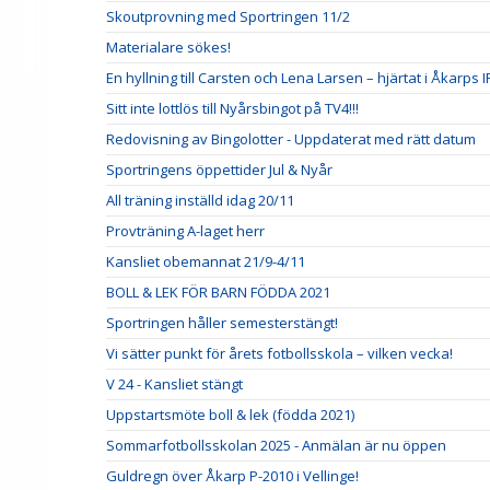
Skoutprovning med Sportringen 11/2
Materialare sökes!
En hyllning till Carsten och Lena Larsen – hjärtat i Åkarps I
Sitt inte lottlös till Nyårsbingot på TV4!!!
Redovisning av Bingolotter - Uppdaterat med rätt datum
Sportringens öppettider Jul & Nyår
All träning inställd idag 20/11
Provträning A-laget herr
Kansliet obemannat 21/9-4/11
BOLL & LEK FÖR BARN FÖDDA 2021
Sportringen håller semesterstängt!
Vi sätter punkt för årets fotbollsskola – vilken vecka!
V 24 - Kansliet stängt
Uppstartsmöte boll & lek (födda 2021)
Sommarfotbollsskolan 2025 - Anmälan är nu öppen
Guldregn över Åkarp P-2010 i Vellinge!