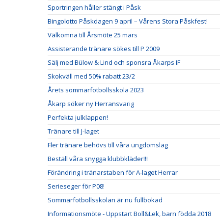
Sportringen håller stängt i Påsk
Bingolotto Påskdagen 9 april – Vårens Stora Påskfest!
Välkomna till Årsmöte 25 mars
Assisterande tränare sökes till P 2009
Sälj med Bülow & Lind och sponsra Åkarps IF
Skokväll med 50% rabatt 23/2
Årets sommarfotbollsskola 2023
Åkarp söker ny Herransvarig
Perfekta julklappen!
Tränare till J-laget
Fler tränare behövs till våra ungdomslag
Beställ våra snygga klubbkläder!!!
Förändring i tränarstaben för A-laget Herrar
Serieseger för P08!
Sommarfotbollsskolan är nu fullbokad
Informationsmöte - Uppstart Boll&Lek, barn födda 2018