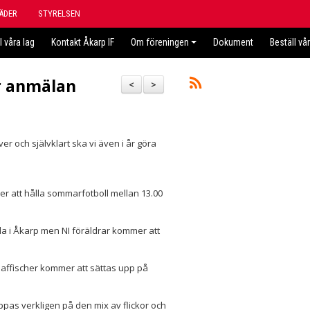
ÄDER
STYRELSEN
l våra lag
Kontakt Åkarp IF
Om föreningen
Dokument
Beställ vå
ör anmälan
<
>
ver och självklart ska vi även i år göra
er att hålla sommarfotboll mellan 13.00
a i Åkarp men NI föräldrar kommer att
affischer kommer att sättas upp på
oppas verkligen på den mix av flickor och