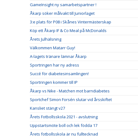
GameInsight ny samarbetspartner !
Åkarp söker målvakt till Juniorlaget
3:e plats för P08 i Skånes Vintermästerskap
Köp ett Åkarp IF & Co Meal på McDonalds
Årets Julhälsning
Välkommen Matarr Guy!
A-lagets tränare lämnar Åkarp
Sportringen har ny adress
Succé för diabetesinsamlingen!
Sportringen kommer till IP
Åkarp vs Nike - Matchen mot barndiabetes
Sportchef Simon Forsén slutar vid årsskiftet
Kansliet stängt v27
Årets Fotbollsskola 2021 - avslutning
Uppstartsmöte boll och lek födda 17
Årets fotbollsskola är nu fulltecknad