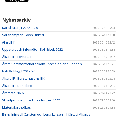
Nyhetsarkiv
Kansli stängt 27/7-10/8
2026-07-15 09:23
Southampton Town United
2026-07-08 12:08
Alla till IP!
2026-06-16 22:12
Uppstart och infomöte - Boll & Lek 2022
2026-06-05 12:36
Åkarp IF - Fortuna FF
2026-05-17 08:17
Årets Sommarfotbollsskola - Anmälan är nu öppen
2026-05-08 15:21
Nytt flicklag, F2019/20
2026-05-07 20:09
Åkarp IF - Borstahusens BK
2026-05-06 22:25
Åkarp IF - Dösjöbro
2026-05-03 19:36
Årsmöte 2026
2026-02-24 22:22
Skoutprovning med Sportringen 11/2
2026-02-06 07:10
Materialare sökes!
2026-02-03 09:35
En hyllning till Carsten och Lena Larsen – hjärtat i Åkarps