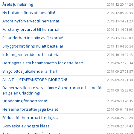
Årets Julhälsning
2019-12-20 14:24
Ny halsduk finns att beställa!
2019-12-05 20:38
Andra nyförvärvet till herrarna!
2019-11-14 21:23
Första nyförvärvet till herrarna!
2019-11-14 21:03
Ett underbart initiativ av flickorna!
2019-11-10 22:09
Snygg t-shirt finns nu att beställa!
2019-11-04 20:54
Info ang vintertider och material.
2019-10-14 17:13
Herrlagets sista hemmamatch för detta året!
2019-09-27 23:34
Bingolottos Julkalender är här!
2019-09-27 08:57
ALLA TILL STAFFANSTORP IMORGON!
2019-09-20 21:34
Damerna ville inte vara sämre än herrarna och stod för
2019-09-15 23:02
en galen urladdning!
Urladdning för herrarna!
2019-09-13 20:35
Herrarna fortsätter jaga kvalet
2019-09-01 18:04
Förlust för herrarna i fredags...
2019-08-25 22:24
Skoväska av högsta klass!
2019-08-22 04:43