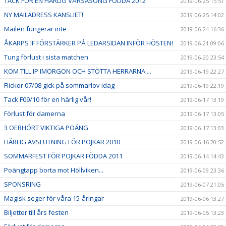
TACK FÖR EN HÄRLIG VÅRSÄSONG FÖDDA 2012
2019-06-25 15:51
NY MAILADRESS KANSLIET!
2019-06-25 14:02
Mailen fungerar inte
2019-06-24 16:36
ÅKARPS IF FÖRSTÄRKER PÅ LEDARSIDAN INFÖR HÖSTEN!
2019-06-21 09:06
Tung förlust i sista matchen
2019-06-20 23:54
KOM TILL IP IMORGON OCH STÖTTA HERRARNA....
2019-06-19 22:27
Flickor 07/08 gick på sommarlov idag
2019-06-19 22:19
Tack F09/10 för en härlig vår!
2019-06-17 13:19
Förlust för damerna
2019-06-17 13:05
3 OERHÖRT VIKTIGA POÄNG
2019-06-17 13:03
HÄRLIG AVSLUTNING FÖR POJKAR 2010
2019-06-16 20:52
SOMMARFEST FÖR POJKAR FÖDDA 2011
2019-06-14 14:43
Poängtapp borta mot Höllviken...
2019-06-09 23:36
SPONSRING
2019-06-07 21:05
Magisk seger för våra 15-åringar
2019-06-06 13:27
Biljetter till års festen
2019-06-05 13:23