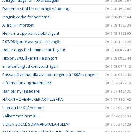
Äntligen dags för 100-årsdagen!
2019-08-20 12:07
Damerna stod för en bragd vändning
2019-08-19 00:06
Magisk vecka för herrarna!
2019-08-19 00:04
Alla till IP imorgon!
2019-08-16 23:30
Herrarna upp på kvalplats igen!
2019-08-15 23:00
F 07/08 gjorde avtryck i Helsingör!
2019-08-11 21:20
Det är dags för hemma match igen!
2019-08-08 22:47
Flickor 07/08 åker till Helsingör!
2019-08-08 22:44
En efterlängtad comeback igår!
2019-08-07 18:12
Passa på att handla av sportringen på 100års-dagen!
2019-08-03 20:48
Information ang materialet!
2019-07-23 22:18
Han blir ny lagledare!
2019-07-14 21:35
HÅKAN HOHENACKER ÄR TILLBAKA!
2019-07-14 21:02
Intervju för Skånesport!
2019-07-06 09:03
Välkommen hem KE....
2019-07-02 16:33
VILKEN SUCCÉ SOMMARSKOLAN BLEV!
2019-06-27 21:29