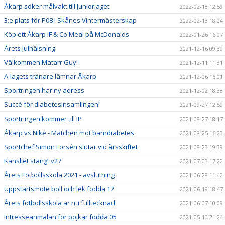
Åkarp söker målvakt till Juniorlaget
2022-02-18 12:59
3:e plats för P08 i Skånes Vintermästerskap
2022-02-13 18:04
Köp ett Åkarp IF & Co Meal på McDonalds
2022-01-26 16:07
Årets Julhälsning
2021-12-16 09:39
Välkommen Matarr Guy!
2021-12-11 11:31
A-lagets tränare lämnar Åkarp
2021-12-06 16:01
Sportringen har ny adress
2021-12-02 18:38
Succé för diabetesinsamlingen!
2021-09-27 12:59
Sportringen kommer till IP
2021-08-27 18:17
Åkarp vs Nike - Matchen mot barndiabetes
2021-08-25 16:23
Sportchef Simon Forsén slutar vid årsskiftet
2021-08-23 19:39
Kansliet stängt v27
2021-07-03 17:22
Årets Fotbollsskola 2021 - avslutning
2021-06-28 11:42
Uppstartsmöte boll och lek födda 17
2021-06-19 18:47
Årets fotbollsskola är nu fulltecknad
2021-06-07 10:09
Intresseanmälan för pojkar födda 05
2021-05-10 21:24