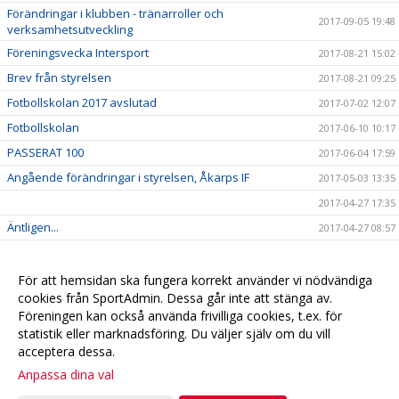
Förändringar i klubben - tränarroller och
2017-09-05 19:48
verksamhetsutveckling
Föreningsvecka Intersport
2017-08-21 15:02
Brev från styrelsen
2017-08-21 09:25
Fotbollskolan 2017 avslutad
2017-07-02 12:07
Fotbollskolan
2017-06-10 10:17
PASSERAT 100
2017-06-04 17:59
Angående förändringar i styrelsen, Åkarps IF
2017-05-03 13:35
2017-04-27 17:35
Äntligen...
2017-04-27 08:57
Sommarens Fotbollskola 2017 - Anmäl redan nu!
2017-03-20 07:48
Nyheter i profilsortimentet
2017-02-03 08:10
För att hemsidan ska fungera korrekt använder vi nödvändiga
cookies från SportAdmin. Dessa går inte att stänga av.
Utbildning genomförd
2016-12-12 20:40
Föreningen kan också använda frivilliga cookies, t.ex. för
statistik eller marknadsföring. Du väljer själv om du vill
acceptera dessa.
Anpassa dina val
Cookie-
Gå till