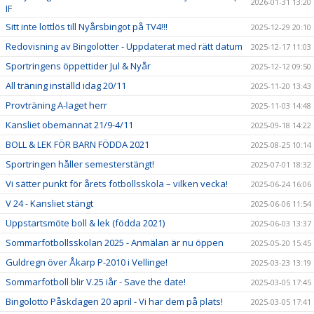
2026-01-31 13:20
IF
Sitt inte lottlös till Nyårsbingot på TV4!!!
2025-12-29 20:10
Redovisning av Bingolotter - Uppdaterat med rätt datum
2025-12-17 11:03
Sportringens öppettider Jul & Nyår
2025-12-12 09:50
All träning inställd idag 20/11
2025-11-20 13:43
Provträning A-laget herr
2025-11-03 14:48
Kansliet obemannat 21/9-4/11
2025-09-18 14:22
BOLL & LEK FÖR BARN FÖDDA 2021
2025-08-25 10:14
Sportringen håller semesterstängt!
2025-07-01 18:32
Vi sätter punkt för årets fotbollsskola – vilken vecka!
2025-06-24 16:06
V 24 - Kansliet stängt
2025-06-06 11:54
Uppstartsmöte boll & lek (födda 2021)
2025-06-03 13:37
Sommarfotbollsskolan 2025 - Anmälan är nu öppen
2025-05-20 15:45
Guldregn över Åkarp P-2010 i Vellinge!
2025-03-23 13:19
Sommarfotboll blir V.25 iår - Save the date!
2025-03-05 17:45
Bingolotto Påskdagen 20 april - Vi har dem på plats!
2025-03-05 17:41