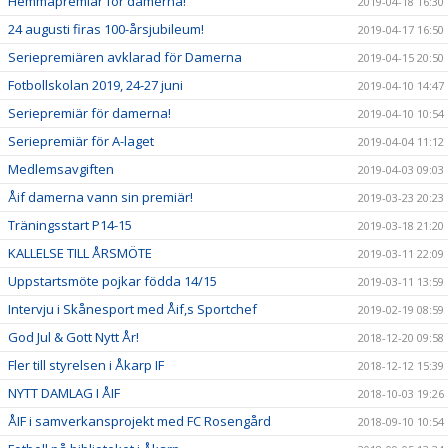
Hemmapremiär för damerna!
2019-04-18 16:30
24 augusti firas 100-årsjubileum!
2019-04-17 16:50
Seriepremiären avklarad för Damerna
2019-04-15 20:50
Fotbollskolan 2019, 24-27 juni
2019-04-10 14:47
Seriepremiär för damerna!
2019-04-10 10:54
Seriepremiär för A-laget
2019-04-04 11:12
Medlemsavgiften
2019-04-03 09:03
Åif damerna vann sin premiär!
2019-03-23 20:23
Träningsstart P14-15
2019-03-18 21:20
KALLELSE TILL ÅRSMÖTE
2019-03-11 22:09
Uppstartsmöte pojkar födda 14/15
2019-03-11 13:59
Intervju i Skånesport med Åif,s Sportchef
2019-02-19 08:59
God Jul & Gott Nytt År!
2018-12-20 09:58
Fler till styrelsen i Åkarp IF
2018-12-12 15:39
NYTT DAMLAG I ÅIF
2018-10-03 19:26
ÅIF i samverkansprojekt med FC Rosengård
2018-09-10 10:54