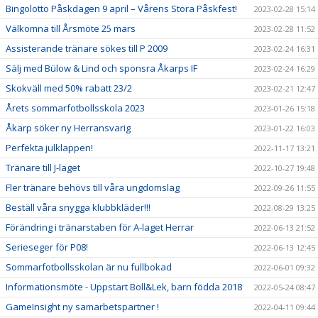
Bingolotto Påskdagen 9 april – Vårens Stora Påskfest!
2023-02-28 15:14
Välkomna till Årsmöte 25 mars
2023-02-28 11:52
Assisterande tränare sökes till P 2009
2023-02-24 16:31
Sälj med Bülow & Lind och sponsra Åkarps IF
2023-02-24 16:29
Skokväll med 50% rabatt 23/2
2023-02-21 12:47
Årets sommarfotbollsskola 2023
2023-01-26 15:18
Åkarp söker ny Herransvarig
2023-01-22 16:03
Perfekta julklappen!
2022-11-17 13:21
Tränare till J-laget
2022-10-27 19:48
Fler tränare behövs till våra ungdomslag
2022-09-26 11:55
Beställ våra snygga klubbkläder!!!
2022-08-29 13:25
Förändring i tränarstaben för A-laget Herrar
2022-06-13 21:52
Serieseger för P08!
2022-06-13 12:45
Sommarfotbollsskolan är nu fullbokad
2022-06-01 09:32
Informationsmöte - Uppstart Boll&Lek, barn födda 2018
2022-05-24 08:47
GameInsight ny samarbetspartner !
2022-04-11 09:44