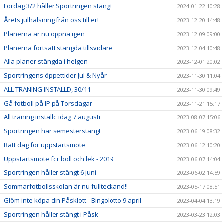
Lördag 3/2 håller Sportringen stängt
2024-01-22 10:28
Årets julhälsning från oss till er!
2023-12-20 14:48
Planerna är nu öppna igen
2023-12-09 09:00
Planerna fortsatt stängda tillsvidare
2023-12-04 10:48
Alla planer stängda i helgen
2023-12-01 20:02
Sportringens öppettider Jul & Nyår
2023-11-30 11:04
ALL TRÄNING INSTÄLLD, 30/11
2023-11-30 09:49
Gå fotboll på IP på Torsdagar
2023-11-21 15:17
All träning inställd idag 7 augusti
2023-08-07 15:06
Sportringen har semesterstängt
2023-06-19 08:32
Rätt dag för uppstartsmöte
2023-06-12 10:20
Uppstartsmöte för boll och lek - 2019
2023-06-07 14:04
Sportringen håller stängt 6 juni
2023-06-02 14:59
Sommarfotbollsskolan är nu fullteckand!!
2023-05-17 08:51
Glöm inte köpa din Påsklott - Bingolotto 9 april
2023-04-04 13:19
Sportringen håller stängt i Påsk
2023-03-23 12:03