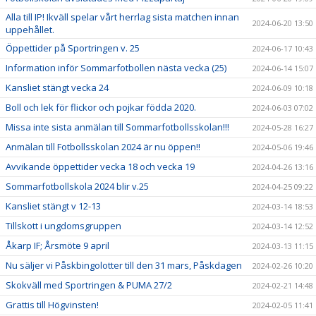
Alla till IP! Ikväll spelar vårt herrlag sista matchen innan
2024-06-20 13:50
uppehållet.
Öppettider på Sportringen v. 25
2024-06-17 10:43
Information inför Sommarfotbollen nästa vecka (25)
2024-06-14 15:07
Kansliet stängt vecka 24
2024-06-09 10:18
Boll och lek för flickor och pojkar födda 2020.
2024-06-03 07:02
Missa inte sista anmälan till Sommarfotbollsskolan!!!
2024-05-28 16:27
Anmälan till Fotbollsskolan 2024 är nu öppen!!
2024-05-06 19:46
Avvikande öppettider vecka 18 och vecka 19
2024-04-26 13:16
Sommarfotbollskola 2024 blir v.25
2024-04-25 09:22
Kansliet stängt v 12-13
2024-03-14 18:53
Tillskott i ungdomsgruppen
2024-03-14 12:52
Åkarp IF; Årsmöte 9 april
2024-03-13 11:15
Nu säljer vi Påskbingolotter till den 31 mars, Påskdagen
2024-02-26 10:20
Skokväll med Sportringen & PUMA 27/2
2024-02-21 14:48
Grattis till Högvinsten!
2024-02-05 11:41