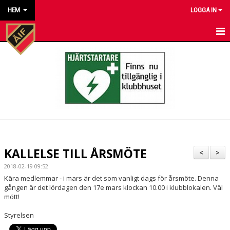
HEM
LOGGA IN
HEM
NYHETER
KALENDER
MATCHER
KONTAKT TILL VÅRA LAG
KALLELSE TILL ÅRSMÖTE
<
>
KONTAKT ÅKARP IF
2018-02-19 09:52
Kära medlemmar - i mars är det som vanligt dags för årsmöte. Denna
OM FÖRENINGEN
gången är det lördagen den 17e mars klockan 10.00 i klubblokalen. Väl
mött!
DOKUMENT
Styrelsen
BESTÄLL VÅRA KLUBBKLÄDER