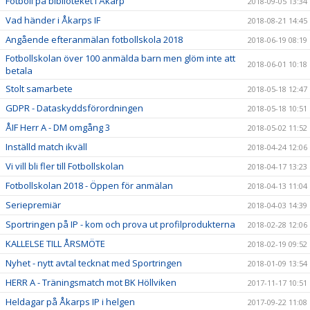
Fotboll på biblioteket i Åkarp
2018-09-05 13:34
Vad händer i Åkarps IF
2018-08-21 14:45
Angående efteranmälan fotbollskola 2018
2018-06-19 08:19
Fotbollskolan över 100 anmälda barn men glöm inte att
2018-06-01 10:18
betala
Stolt samarbete
2018-05-18 12:47
GDPR - Dataskyddsförordningen
2018-05-18 10:51
ÅIF Herr A - DM omgång 3
2018-05-02 11:52
Inställd match ikväll
2018-04-24 12:06
Vi vill bli fler till Fotbollskolan
2018-04-17 13:23
Fotbollskolan 2018 - Öppen för anmälan
2018-04-13 11:04
Seriepremiär
2018-04-03 14:39
Sportringen på IP - kom och prova ut profilprodukterna
2018-02-28 12:06
KALLELSE TILL ÅRSMÖTE
2018-02-19 09:52
Nyhet - nytt avtal tecknat med Sportringen
2018-01-09 13:54
HERR A - Träningsmatch mot BK Höllviken
2017-11-17 10:51
Heldagar på Åkarps IP i helgen
2017-09-22 11:08