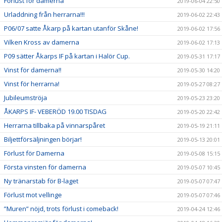
Förlust för damerna
2019-06-04 22:50
Urladdning från herrarna!!!
2019-06-02 22:43
P06/07 satte Åkarp på kartan utanför Skåne!
2019-06-02 17:56
Vilken Kross av damerna
2019-06-02 17:13
P09 sätter Åkarps IF på kartan i Halör Cup.
2019-05-31 17:17
Vinst för damerna!!
2019-05-30 14:20
Vinst för herrarna!
2019-05-27 08:27
Jubileumströja
2019-05-23 23:20
ÅKARPS IF- VEBERÖD 19.00 TISDAG
2019-05-20 22:42
Herrarna tillbaka på vinnarspåret
2019-05-19 21:11
Biljettförsäljningen börjar!
2019-05-13 20:01
Förlust för Damerna
2019-05-08 15:15
Första vinsten för damerna
2019-05-07 10:45
Ny tränarstab för B-laget
2019-05-07 07:47
Förlust mot vellinge
2019-05-07 07:46
”Muren” nöjd, trots förlust i comeback!
2019-04-24 12:46