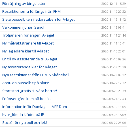
Försäljning av bingolotter
2020-12-11 15:29
Restriktionerna förlängs från FHM
2020-11-17 20:22
Sista pusselbiten i ledarstaben för A-laget
2020-11-12 18:42
Välkommen Johan Sandh
2020-11-12 09:41
Trotjänaren förlänger i A-laget
2020-11-11 21:16
Ny målvaktstränare till A-laget
2020-11-11 10:41
Ny lagledare klar till A-laget
2020-11-10 20:01
En till ny assisterande till A-laget
2020-11-10 09:26
Ny assisterande klar för A-laget
2020-11-09 20:30
Nya restriktioner från FHM & Skåneboll
2020-10-29 09:22
Ännu en pusselbit på plats!
2020-10-22 12:32
Stort stort grattis till våra herrar!
2020-09-25 23:39
Fc Rosengård kom på besök
2020-09-24 12:43
Information inför Damlaget - MFF Dam
2020-09-10 13:05
Kvarglömda kläder på IP
2020-09-04 15:09
Succé för nya boll och lek!
2020-08-27 23:06