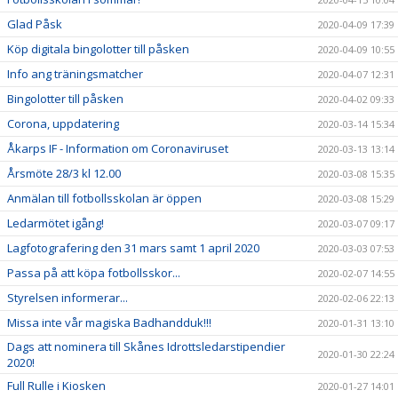
Glad Påsk
2020-04-09 17:39
Köp digitala bingolotter till påsken
2020-04-09 10:55
Info ang träningsmatcher
2020-04-07 12:31
Bingolotter till påsken
2020-04-02 09:33
Corona, uppdatering
2020-03-14 15:34
Åkarps IF - Information om Coronaviruset
2020-03-13 13:14
Årsmöte 28/3 kl 12.00
2020-03-08 15:35
Anmälan till fotbollsskolan är öppen
2020-03-08 15:29
Ledarmötet igång!
2020-03-07 09:17
Lagfotografering den 31 mars samt 1 april 2020
2020-03-03 07:53
Passa på att köpa fotbollsskor...
2020-02-07 14:55
Styrelsen informerar...
2020-02-06 22:13
Missa inte vår magiska Badhandduk!!!
2020-01-31 13:10
Dags att nominera till Skånes Idrottsledarstipendier
2020-01-30 22:24
2020!
Full Rulle i Kiosken
2020-01-27 14:01