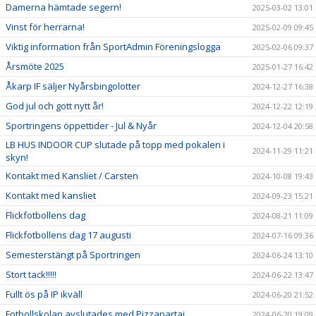
Damerna hämtade segern!
2025-03-02 13:01
Vinst för herrarna!
2025-02-09 09:45
Viktig information från SportAdmin Föreningslogga
2025-02-06 09:37
Årsmöte 2025
2025-01-27 16:42
Åkarp IF säljer Nyårsbingolotter
2024-12-27 16:38
God jul och gott nytt år!
2024-12-22 12:19
Sportringens öppettider - Jul & Nyår
2024-12-04 20:58
LB HUS INDOOR CUP slutade på topp med pokalen i
2024-11-29 11:21
skyn!
Kontakt med Kansliet / Carsten
2024-10-08 19:43
Kontakt med kansliet
2024-09-23 15:21
Flickfotbollens dag
2024-08-21 11:09
Flickfotbollens dag 17 augusti
2024-07-16 09:36
Semesterstängt på Sportringen
2024-06-24 13:10
Stort tack!!!!!
2024-06-22 13:47
Fullt ös på IP ikväll
2024-06-20 21:52
Fotbollskolan avslutades med Pizzapartaj
2024-06-20 19:09