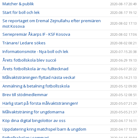
Matcher & publik
2020-08-17 20:49
Start för boll och lek
2020-08-17 19:12
Se reportaget om Eremal Zejnullahu efter premiären
2020-08-02 17:13
mot Kosova
Seriepremiär Åkarps IF - KSF Kosova
2020-08-02 17:06
Tränare/ Ledare sökes
2020-08-02 08:21
Informationsmöte - Nya boll och lek
2020-07-15 20:38
Årets fotbollskola blev succé
2020-06-29 19:13
Årets fotbollskola är nu fulltecknad
2020-06-07 20:22
Målvaktsträningen flyttad nästa vecka!
2020-05-14 21:13
Anmälning & betalning fotbollsskola
2020-05-12 09:00
Brev till stödmedlemmar
2020-05-12 08:51
Härlig start på första målvaktsträningen!
2020-05-07 21:29
Målvaktsträning för ungdomarna
2020-05-05 21:37
Köp dina digital bingolottor av oss
2020-04-17 16:11
Uppdatering kring matchspel barn & ungdom
2020-04-17 13:09
Fotbollsskolan i sommar!
2020-04-15 10:04