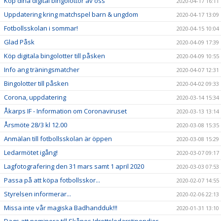
Köp dina digital bingolottor av oss
2020-04-17 16:11
Uppdatering kring matchspel barn & ungdom
2020-04-17 13:09
Fotbollsskolan i sommar!
2020-04-15 10:04
Glad Påsk
2020-04-09 17:39
Köp digitala bingolotter till påsken
2020-04-09 10:55
Info ang träningsmatcher
2020-04-07 12:31
Bingolotter till påsken
2020-04-02 09:33
Corona, uppdatering
2020-03-14 15:34
Åkarps IF - Information om Coronaviruset
2020-03-13 13:14
Årsmöte 28/3 kl 12.00
2020-03-08 15:35
Anmälan till fotbollsskolan är öppen
2020-03-08 15:29
Ledarmötet igång!
2020-03-07 09:17
Lagfotografering den 31 mars samt 1 april 2020
2020-03-03 07:53
Passa på att köpa fotbollsskor...
2020-02-07 14:55
Styrelsen informerar...
2020-02-06 22:13
Missa inte vår magiska Badhandduk!!!
2020-01-31 13:10