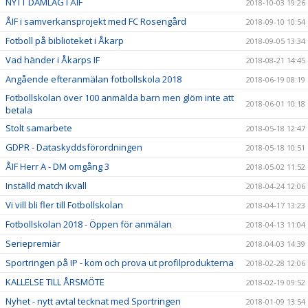
NYTT DAMLAG I ÅIF
2018-10-03 19:26
ÅIF i samverkansprojekt med FC Rosengård
2018-09-10 10:54
Fotboll på biblioteket i Åkarp
2018-09-05 13:34
Vad händer i Åkarps IF
2018-08-21 14:45
Angående efteranmälan fotbollskola 2018
2018-06-19 08:19
Fotbollskolan över 100 anmälda barn men glöm inte att
2018-06-01 10:18
betala
Stolt samarbete
2018-05-18 12:47
GDPR - Dataskyddsförordningen
2018-05-18 10:51
ÅIF Herr A - DM omgång 3
2018-05-02 11:52
Inställd match ikväll
2018-04-24 12:06
Vi vill bli fler till Fotbollskolan
2018-04-17 13:23
Fotbollskolan 2018 - Öppen för anmälan
2018-04-13 11:04
Seriepremiär
2018-04-03 14:39
Sportringen på IP - kom och prova ut profilprodukterna
2018-02-28 12:06
KALLELSE TILL ÅRSMÖTE
2018-02-19 09:52
Nyhet - nytt avtal tecknat med Sportringen
2018-01-09 13:54