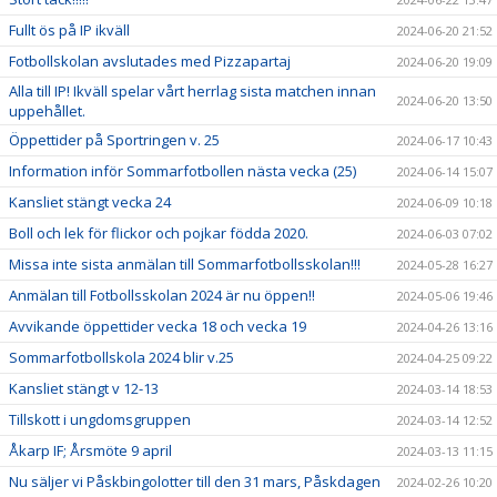
Fullt ös på IP ikväll
2024-06-20 21:52
Fotbollskolan avslutades med Pizzapartaj
2024-06-20 19:09
Alla till IP! Ikväll spelar vårt herrlag sista matchen innan
2024-06-20 13:50
uppehållet.
Öppettider på Sportringen v. 25
2024-06-17 10:43
Information inför Sommarfotbollen nästa vecka (25)
2024-06-14 15:07
Kansliet stängt vecka 24
2024-06-09 10:18
Boll och lek för flickor och pojkar födda 2020.
2024-06-03 07:02
Missa inte sista anmälan till Sommarfotbollsskolan!!!
2024-05-28 16:27
Anmälan till Fotbollsskolan 2024 är nu öppen!!
2024-05-06 19:46
Avvikande öppettider vecka 18 och vecka 19
2024-04-26 13:16
Sommarfotbollskola 2024 blir v.25
2024-04-25 09:22
Kansliet stängt v 12-13
2024-03-14 18:53
Tillskott i ungdomsgruppen
2024-03-14 12:52
Åkarp IF; Årsmöte 9 april
2024-03-13 11:15
Nu säljer vi Påskbingolotter till den 31 mars, Påskdagen
2024-02-26 10:20