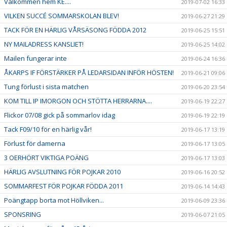
Välkommen hem KE....
2019-07-02 16:33
VILKEN SUCCÉ SOMMARSKOLAN BLEV!
2019-06-27 21:29
TACK FÖR EN HÄRLIG VÅRSÄSONG FÖDDA 2012
2019-06-25 15:51
NY MAILADRESS KANSLIET!
2019-06-25 14:02
Mailen fungerar inte
2019-06-24 16:36
ÅKARPS IF FÖRSTÄRKER PÅ LEDARSIDAN INFÖR HÖSTEN!
2019-06-21 09:06
Tung förlust i sista matchen
2019-06-20 23:54
KOM TILL IP IMORGON OCH STÖTTA HERRARNA....
2019-06-19 22:27
Flickor 07/08 gick på sommarlov idag
2019-06-19 22:19
Tack F09/10 för en härlig vår!
2019-06-17 13:19
Förlust för damerna
2019-06-17 13:05
3 OERHÖRT VIKTIGA POÄNG
2019-06-17 13:03
HÄRLIG AVSLUTNING FÖR POJKAR 2010
2019-06-16 20:52
SOMMARFEST FÖR POJKAR FÖDDA 2011
2019-06-14 14:43
Poängtapp borta mot Höllviken...
2019-06-09 23:36
SPONSRING
2019-06-07 21:05