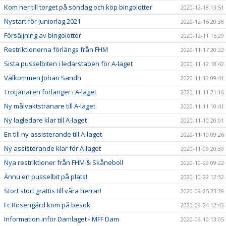
Kom ner till torget på söndag och köp bingolotter
2020-12-18 13:51
Nystart för juniorlag 2021
2020-12-16 20:38
Försäljning av bingolotter
2020-12-11 15:29
Restriktionerna förlängs från FHM
2020-11-17 20:22
Sista pusselbiten i ledarstaben för A-laget
2020-11-12 18:42
Välkommen Johan Sandh
2020-11-12 09:41
Trotjänaren förlänger i A-laget
2020-11-11 21:16
Ny målvaktstränare till A-laget
2020-11-11 10:41
Ny lagledare klar till A-laget
2020-11-10 20:01
En till ny assisterande till A-laget
2020-11-10 09:26
Ny assisterande klar för A-laget
2020-11-09 20:30
Nya restriktioner från FHM & Skåneboll
2020-10-29 09:22
Ännu en pusselbit på plats!
2020-10-22 12:32
Stort stort grattis till våra herrar!
2020-09-25 23:39
Fc Rosengård kom på besök
2020-09-24 12:43
Information inför Damlaget - MFF Dam
2020-09-10 13:05