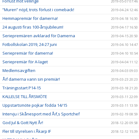
Förlust mot vellinge
2019-05-07 07:46
”Muren” nöjd, trots förlust i comeback!
2019-04-24 12:46
Hemmapremiär för damerna!
2019-04-18 16:30
24 augusti firas 100-årsjubileum!
2019-04-17 16:50
Seriepremiären avklarad för Damerna
2019-04-15 20:50
Fotbollskolan 2019, 24-27 juni
2019-04-10 14:47
Seriepremiär för damerna!
2019-04-10 10:54
Seriepremiär för A-laget
2019-04-04 11:12
Medlemsavgiften
2019-04-03 09:03
Åif damerna vann sin premiär!
2019-03-23 20:23
Träningsstart P14-15
2019-03-18 21:20
KALLELSE TILL ÅRSMÖTE
2019-03-11 22:09
Uppstartsmöte pojkar födda 14/15
2019-03-11 13:59
Intervju i Skånesport med Åif,s Sportchef
2019-02-19 08:59
God Jul & Gott Nytt År!
2018-12-20 09:58
Fler till styrelsen i Åkarp IF
2018-12-12 15:39