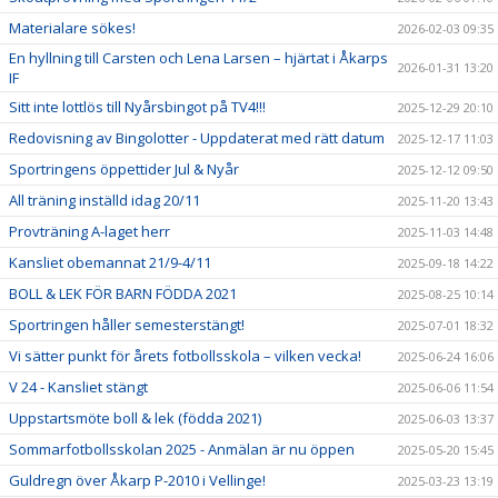
Materialare sökes!
2026-02-03 09:35
En hyllning till Carsten och Lena Larsen – hjärtat i Åkarps
2026-01-31 13:20
IF
Sitt inte lottlös till Nyårsbingot på TV4!!!
2025-12-29 20:10
Redovisning av Bingolotter - Uppdaterat med rätt datum
2025-12-17 11:03
Sportringens öppettider Jul & Nyår
2025-12-12 09:50
All träning inställd idag 20/11
2025-11-20 13:43
Provträning A-laget herr
2025-11-03 14:48
Kansliet obemannat 21/9-4/11
2025-09-18 14:22
BOLL & LEK FÖR BARN FÖDDA 2021
2025-08-25 10:14
Sportringen håller semesterstängt!
2025-07-01 18:32
Vi sätter punkt för årets fotbollsskola – vilken vecka!
2025-06-24 16:06
V 24 - Kansliet stängt
2025-06-06 11:54
Uppstartsmöte boll & lek (födda 2021)
2025-06-03 13:37
Sommarfotbollsskolan 2025 - Anmälan är nu öppen
2025-05-20 15:45
Guldregn över Åkarp P-2010 i Vellinge!
2025-03-23 13:19