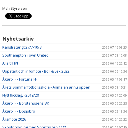
Mvh Styrelsen
Nyhetsarkiv
Kansli stängt 27/7-10/8
2026-07-15 09:23
Southampton Town United
2026-07-08 12:08
Alla till IP!
2026-06-16 22:12
Uppstart och infomöte - Boll & Lek 2022
2026-06-05 12:36
Åkarp IF - Fortuna FF
2026-05-17 08:17
Årets Sommarfotbollsskola - Anmälan är nu öppen
2026-05-08 15:21
Nytt flicklag, F2019/20
2026-05-07 20:09
Åkarp IF - Borstahusens BK
2026-05-06 22:25
Åkarp IF - Dösjöbro
2026-05-03 19:36
Årsmöte 2026
2026-02-24 22:22
Skoutprovning med Sportringen 11/2
2026-02-06 07:10