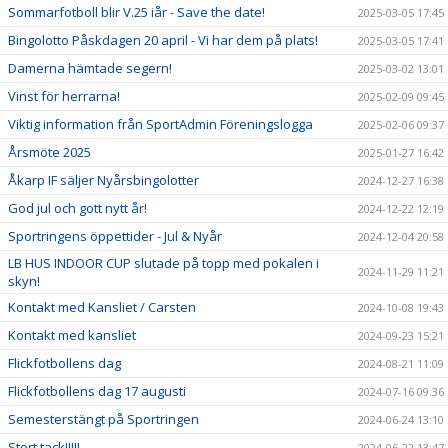
Sommarfotboll blir V.25 iår - Save the date!
2025-03-05 17:45
Bingolotto Påskdagen 20 april - Vi har dem på plats!
2025-03-05 17:41
Damerna hämtade segern!
2025-03-02 13:01
Vinst för herrarna!
2025-02-09 09:45
Viktig information från SportAdmin Föreningslogga
2025-02-06 09:37
Årsmöte 2025
2025-01-27 16:42
Åkarp IF säljer Nyårsbingolotter
2024-12-27 16:38
God jul och gott nytt år!
2024-12-22 12:19
Sportringens öppettider - Jul & Nyår
2024-12-04 20:58
LB HUS INDOOR CUP slutade på topp med pokalen i
2024-11-29 11:21
skyn!
Kontakt med Kansliet / Carsten
2024-10-08 19:43
Kontakt med kansliet
2024-09-23 15:21
Flickfotbollens dag
2024-08-21 11:09
Flickfotbollens dag 17 augusti
2024-07-16 09:36
Semesterstängt på Sportringen
2024-06-24 13:10
Stort tack!!!!!
2024-06-22 13:47