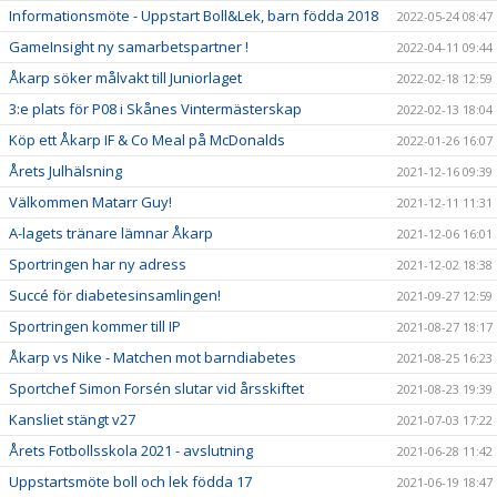
Informationsmöte - Uppstart Boll&Lek, barn födda 2018
2022-05-24 08:47
GameInsight ny samarbetspartner !
2022-04-11 09:44
Åkarp söker målvakt till Juniorlaget
2022-02-18 12:59
3:e plats för P08 i Skånes Vintermästerskap
2022-02-13 18:04
Köp ett Åkarp IF & Co Meal på McDonalds
2022-01-26 16:07
Årets Julhälsning
2021-12-16 09:39
Välkommen Matarr Guy!
2021-12-11 11:31
A-lagets tränare lämnar Åkarp
2021-12-06 16:01
Sportringen har ny adress
2021-12-02 18:38
Succé för diabetesinsamlingen!
2021-09-27 12:59
Sportringen kommer till IP
2021-08-27 18:17
Åkarp vs Nike - Matchen mot barndiabetes
2021-08-25 16:23
Sportchef Simon Forsén slutar vid årsskiftet
2021-08-23 19:39
Kansliet stängt v27
2021-07-03 17:22
Årets Fotbollsskola 2021 - avslutning
2021-06-28 11:42
Uppstartsmöte boll och lek födda 17
2021-06-19 18:47