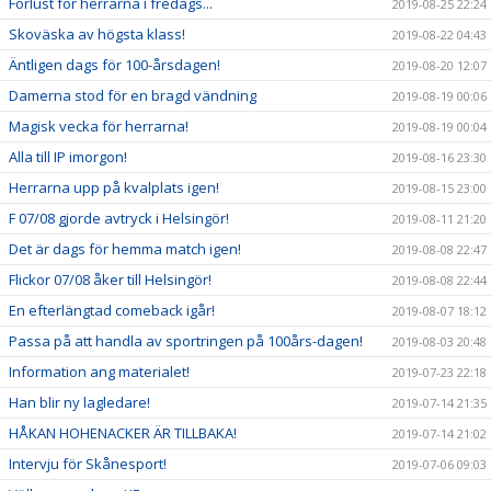
Förlust för herrarna i fredags...
2019-08-25 22:24
Skoväska av högsta klass!
2019-08-22 04:43
Äntligen dags för 100-årsdagen!
2019-08-20 12:07
Damerna stod för en bragd vändning
2019-08-19 00:06
Magisk vecka för herrarna!
2019-08-19 00:04
Alla till IP imorgon!
2019-08-16 23:30
Herrarna upp på kvalplats igen!
2019-08-15 23:00
F 07/08 gjorde avtryck i Helsingör!
2019-08-11 21:20
Det är dags för hemma match igen!
2019-08-08 22:47
Flickor 07/08 åker till Helsingör!
2019-08-08 22:44
En efterlängtad comeback igår!
2019-08-07 18:12
Passa på att handla av sportringen på 100års-dagen!
2019-08-03 20:48
Information ang materialet!
2019-07-23 22:18
Han blir ny lagledare!
2019-07-14 21:35
HÅKAN HOHENACKER ÄR TILLBAKA!
2019-07-14 21:02
Intervju för Skånesport!
2019-07-06 09:03