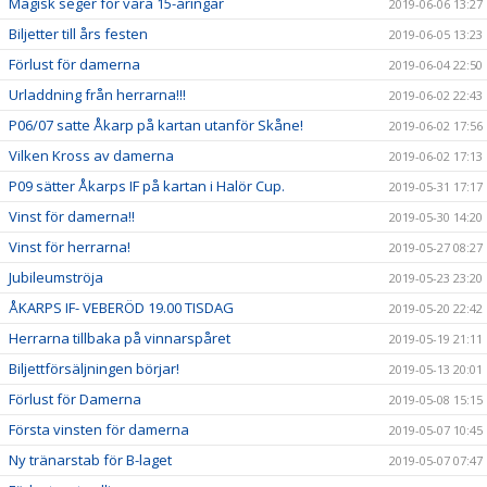
Magisk seger för våra 15-åringar
2019-06-06 13:27
Biljetter till års festen
2019-06-05 13:23
Förlust för damerna
2019-06-04 22:50
Urladdning från herrarna!!!
2019-06-02 22:43
P06/07 satte Åkarp på kartan utanför Skåne!
2019-06-02 17:56
Vilken Kross av damerna
2019-06-02 17:13
P09 sätter Åkarps IF på kartan i Halör Cup.
2019-05-31 17:17
Vinst för damerna!!
2019-05-30 14:20
Vinst för herrarna!
2019-05-27 08:27
Jubileumströja
2019-05-23 23:20
ÅKARPS IF- VEBERÖD 19.00 TISDAG
2019-05-20 22:42
Herrarna tillbaka på vinnarspåret
2019-05-19 21:11
Biljettförsäljningen börjar!
2019-05-13 20:01
Förlust för Damerna
2019-05-08 15:15
Första vinsten för damerna
2019-05-07 10:45
Ny tränarstab för B-laget
2019-05-07 07:47