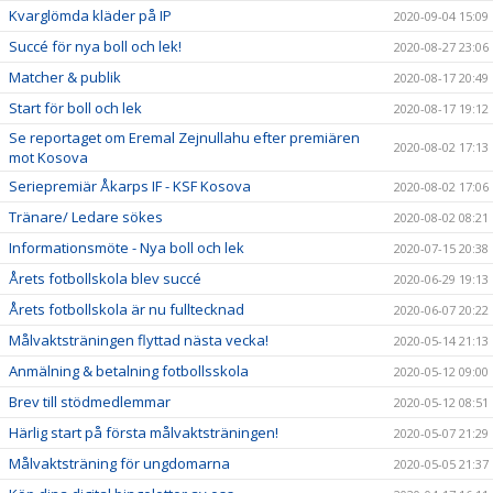
Kvarglömda kläder på IP
2020-09-04 15:09
Succé för nya boll och lek!
2020-08-27 23:06
Matcher & publik
2020-08-17 20:49
Start för boll och lek
2020-08-17 19:12
Se reportaget om Eremal Zejnullahu efter premiären
2020-08-02 17:13
mot Kosova
Seriepremiär Åkarps IF - KSF Kosova
2020-08-02 17:06
Tränare/ Ledare sökes
2020-08-02 08:21
Informationsmöte - Nya boll och lek
2020-07-15 20:38
Årets fotbollskola blev succé
2020-06-29 19:13
Årets fotbollskola är nu fulltecknad
2020-06-07 20:22
Målvaktsträningen flyttad nästa vecka!
2020-05-14 21:13
Anmälning & betalning fotbollsskola
2020-05-12 09:00
Brev till stödmedlemmar
2020-05-12 08:51
Härlig start på första målvaktsträningen!
2020-05-07 21:29
Målvaktsträning för ungdomarna
2020-05-05 21:37