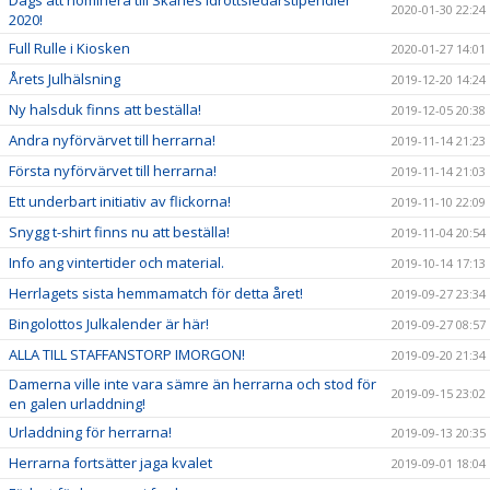
Dags att nominera till Skånes Idrottsledarstipendier
2020-01-30 22:24
2020!
Full Rulle i Kiosken
2020-01-27 14:01
Årets Julhälsning
2019-12-20 14:24
Ny halsduk finns att beställa!
2019-12-05 20:38
Andra nyförvärvet till herrarna!
2019-11-14 21:23
Första nyförvärvet till herrarna!
2019-11-14 21:03
Ett underbart initiativ av flickorna!
2019-11-10 22:09
Snygg t-shirt finns nu att beställa!
2019-11-04 20:54
Info ang vintertider och material.
2019-10-14 17:13
Herrlagets sista hemmamatch för detta året!
2019-09-27 23:34
Bingolottos Julkalender är här!
2019-09-27 08:57
ALLA TILL STAFFANSTORP IMORGON!
2019-09-20 21:34
Damerna ville inte vara sämre än herrarna och stod för
2019-09-15 23:02
en galen urladdning!
Urladdning för herrarna!
2019-09-13 20:35
Herrarna fortsätter jaga kvalet
2019-09-01 18:04