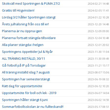
Skokväll med Sportringen & PUMA 27/2
2024-02-21 14:48
Grattis till Högvinsten!
2024-02-05 11:41
Lördag 3/2 håller Sportringen stängt
2024-01-22 10:28
Årets julhälsning från oss till er!
2023-12-20 14:48
Planerna är nu öppna igen
2023-12-09 09:00
Planerna fortsatt stängda tillsvidare
2023-12-04 10:48
Alla planer stängda i helgen
2023-12-01 20:02
Sportringens öppettider Jul & Nyår
2023-11-30 11:04
ALL TRÄNING INSTÄLLD, 30/11
2023-11-30 09:49
Gå fotboll på IP på Torsdagar
2023-11-21 15:17
All träning inställd idag 7 augusti
2023-08-07 15:06
Sportringen har semesterstängt
2023-06-19 08:32
Rätt dag för uppstartsmöte
2023-06-12 10:20
Uppstartsmöte för boll och lek - 2019
2023-06-07 14:04
Sportringen håller stängt 6 juni
2023-06-02 14:59
Sommarfotbollsskolan är nu fullteckand!!
2023-05-17 08:51