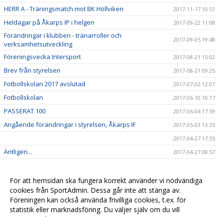
HERR A - Träningsmatch mot BK Höllviken
2017-11-17 10:51
Heldagar på Åkarps IP i helgen
2017-09-22 11:08
Förändringar i klubben - tränarroller och
2017-09-05 19:48
verksamhetsutveckling
Föreningsvecka Intersport
2017-08-21 15:02
Brev från styrelsen
2017-08-21 09:25
Fotbollskolan 2017 avslutad
2017-07-02 12:07
Fotbollskolan
2017-06-10 10:17
PASSERAT 100
2017-06-04 17:59
Angående förändringar i styrelsen, Åkarps IF
2017-05-03 13:35
2017-04-27 17:35
Äntligen...
2017-04-27 08:57
Sommarens Fotbollskola 2017 - Anmäl redan nu!
2017-03-20 07:48
Nyheter i profilsortimentet
2017-02-03 08:10
För att hemsidan ska fungera korrekt använder vi nödvändiga
cookies från SportAdmin. Dessa går inte att stänga av.
Utbildning genomförd
2016-12-12 20:40
Föreningen kan också använda frivilliga cookies, t.ex. för
statistik eller marknadsföring. Du väljer själv om du vill