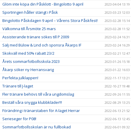
Glöm inte köpa din Påsklott - Bingolotto 9 april
2023-04-04 13:19
Sportringen håller stängt i Påsk
2023-03-23 12:03
Bingolotto Påskdagen 9 april – Vårens Stora Påskfest!
2023-02-28 15:14
Välkomna till Årsmöte 25 mars
2023-02-28 11:52
Assisterande tränare sökes till P 2009
2023-02-24 16:31
Sälj med Bülow & Lind och sponsra Åkarps IF
2023-02-24 16:29
Skokväll med 50% rabatt 23/2
2023-02-21 12:47
Årets sommarfotbollsskola 2023
2023-01-26 15:18
Åkarp söker ny Herransvarig
2023-01-22 16:03
Perfekta julklappen!
2022-11-17 13:21
Tränare till J-laget
2022-10-27 19:48
Fler tränare behövs till våra ungdomslag
2022-09-26 11:55
Beställ våra snygga klubbkläder!!!
2022-08-29 13:25
Förändring i tränarstaben för A-laget Herrar
2022-06-13 21:52
Serieseger för P08!
2022-06-13 12:45
Sommarfotbollsskolan är nu fullbokad
2022-06-01 09:32