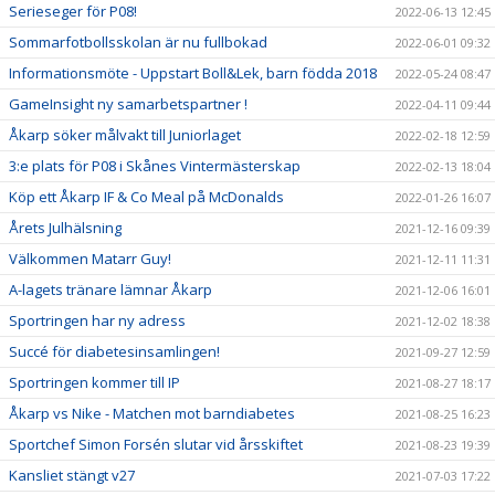
Serieseger för P08!
2022-06-13 12:45
Sommarfotbollsskolan är nu fullbokad
2022-06-01 09:32
Informationsmöte - Uppstart Boll&Lek, barn födda 2018
2022-05-24 08:47
GameInsight ny samarbetspartner !
2022-04-11 09:44
Åkarp söker målvakt till Juniorlaget
2022-02-18 12:59
3:e plats för P08 i Skånes Vintermästerskap
2022-02-13 18:04
Köp ett Åkarp IF & Co Meal på McDonalds
2022-01-26 16:07
Årets Julhälsning
2021-12-16 09:39
Välkommen Matarr Guy!
2021-12-11 11:31
A-lagets tränare lämnar Åkarp
2021-12-06 16:01
Sportringen har ny adress
2021-12-02 18:38
Succé för diabetesinsamlingen!
2021-09-27 12:59
Sportringen kommer till IP
2021-08-27 18:17
Åkarp vs Nike - Matchen mot barndiabetes
2021-08-25 16:23
Sportchef Simon Forsén slutar vid årsskiftet
2021-08-23 19:39
Kansliet stängt v27
2021-07-03 17:22