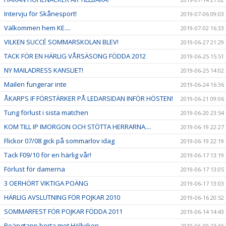
Intervju för Skånesport!
2019-07-06 09:03
Välkommen hem KE....
2019-07-02 16:33
VILKEN SUCCÉ SOMMARSKOLAN BLEV!
2019-06-27 21:29
TACK FÖR EN HÄRLIG VÅRSÄSONG FÖDDA 2012
2019-06-25 15:51
NY MAILADRESS KANSLIET!
2019-06-25 14:02
Mailen fungerar inte
2019-06-24 16:36
ÅKARPS IF FÖRSTÄRKER PÅ LEDARSIDAN INFÖR HÖSTEN!
2019-06-21 09:06
Tung förlust i sista matchen
2019-06-20 23:54
KOM TILL IP IMORGON OCH STÖTTA HERRARNA....
2019-06-19 22:27
Flickor 07/08 gick på sommarlov idag
2019-06-19 22:19
Tack F09/10 för en härlig vår!
2019-06-17 13:19
Förlust för damerna
2019-06-17 13:05
3 OERHÖRT VIKTIGA POÄNG
2019-06-17 13:03
HÄRLIG AVSLUTNING FÖR POJKAR 2010
2019-06-16 20:52
SOMMARFEST FÖR POJKAR FÖDDA 2011
2019-06-14 14:43
Poängtapp borta mot Höllviken...
2019-06-09 23:36