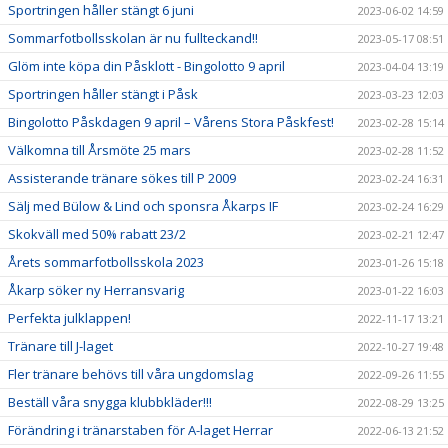
Sportringen håller stängt 6 juni
2023-06-02 14:59
Sommarfotbollsskolan är nu fullteckand!!
2023-05-17 08:51
Glöm inte köpa din Påsklott - Bingolotto 9 april
2023-04-04 13:19
Sportringen håller stängt i Påsk
2023-03-23 12:03
Bingolotto Påskdagen 9 april – Vårens Stora Påskfest!
2023-02-28 15:14
Välkomna till Årsmöte 25 mars
2023-02-28 11:52
Assisterande tränare sökes till P 2009
2023-02-24 16:31
Sälj med Bülow & Lind och sponsra Åkarps IF
2023-02-24 16:29
Skokväll med 50% rabatt 23/2
2023-02-21 12:47
Årets sommarfotbollsskola 2023
2023-01-26 15:18
Åkarp söker ny Herransvarig
2023-01-22 16:03
Perfekta julklappen!
2022-11-17 13:21
Tränare till J-laget
2022-10-27 19:48
Fler tränare behövs till våra ungdomslag
2022-09-26 11:55
Beställ våra snygga klubbkläder!!!
2022-08-29 13:25
Förändring i tränarstaben för A-laget Herrar
2022-06-13 21:52