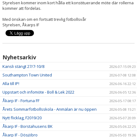
Styrelsen kommer inom kort hålla ett konstituerande möte där rollerna
kommer att fördelas.
Med önskan om en fortsatt trevlig fotbollsvår
Styrelsen, Åkarps IF
Nyhetsarkiv
Kansli stängt 27/7-10/8
2026-07-15 09:23
Southampton Town United
2026-07-08 12:08
Alla till IP!
2026-06-16 22:12
Uppstart och infomöte - Boll & Lek 2022
2026-06-05 12:36
Åkarp IF - Fortuna FF
2026-05-17 08:17
Årets Sommarfotbollsskola - Anmälan är nu öppen
2026-05-08 15:21
Nytt flicklag, F2019/20
2026-05-07 20:09
Åkarp IF - Borstahusens BK
2026-05-06 22:25
Åkarp IF - Dösjöbro
2026-05-03 19:36