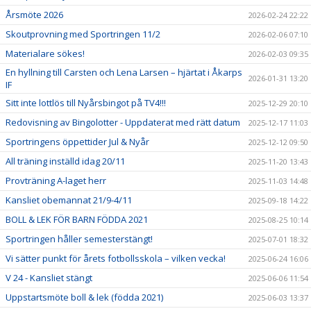
Årsmöte 2026
2026-02-24 22:22
Skoutprovning med Sportringen 11/2
2026-02-06 07:10
Materialare sökes!
2026-02-03 09:35
En hyllning till Carsten och Lena Larsen – hjärtat i Åkarps
2026-01-31 13:20
IF
Sitt inte lottlös till Nyårsbingot på TV4!!!
2025-12-29 20:10
Redovisning av Bingolotter - Uppdaterat med rätt datum
2025-12-17 11:03
Sportringens öppettider Jul & Nyår
2025-12-12 09:50
All träning inställd idag 20/11
2025-11-20 13:43
Provträning A-laget herr
2025-11-03 14:48
Kansliet obemannat 21/9-4/11
2025-09-18 14:22
BOLL & LEK FÖR BARN FÖDDA 2021
2025-08-25 10:14
Sportringen håller semesterstängt!
2025-07-01 18:32
Vi sätter punkt för årets fotbollsskola – vilken vecka!
2025-06-24 16:06
V 24 - Kansliet stängt
2025-06-06 11:54
Uppstartsmöte boll & lek (födda 2021)
2025-06-03 13:37