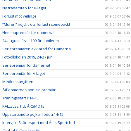
Ny tränarstab för B-laget
2019-05-07 07:47
Förlust mot vellinge
2019-05-07 07:46
”Muren” nöjd, trots förlust i comeback!
2019-04-24 12:46
Hemmapremiär för damerna!
2019-04-18 16:30
24 augusti firas 100-årsjubileum!
2019-04-17 16:50
Seriepremiären avklarad för Damerna
2019-04-15 20:50
Fotbollskolan 2019, 24-27 juni
2019-04-10 14:47
Seriepremiär för damerna!
2019-04-10 10:54
Seriepremiär för A-laget
2019-04-04 11:12
Medlemsavgiften
2019-04-03 09:03
Åif damerna vann sin premiär!
2019-03-23 20:23
Träningsstart P14-15
2019-03-18 21:20
KALLELSE TILL ÅRSMÖTE
2019-03-11 22:09
Uppstartsmöte pojkar födda 14/15
2019-03-11 13:59
Intervju i Skånesport med Åif,s Sportchef
2019-02-19 08:59
God Jul & Gott Nytt År!
2018-12-20 09:58