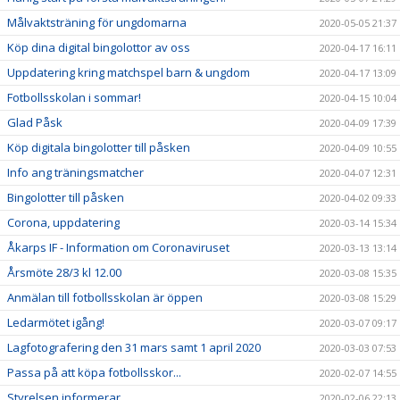
Målvaktsträning för ungdomarna
2020-05-05 21:37
Köp dina digital bingolottor av oss
2020-04-17 16:11
Uppdatering kring matchspel barn & ungdom
2020-04-17 13:09
Fotbollsskolan i sommar!
2020-04-15 10:04
Glad Påsk
2020-04-09 17:39
Köp digitala bingolotter till påsken
2020-04-09 10:55
Info ang träningsmatcher
2020-04-07 12:31
Bingolotter till påsken
2020-04-02 09:33
Corona, uppdatering
2020-03-14 15:34
Åkarps IF - Information om Coronaviruset
2020-03-13 13:14
Årsmöte 28/3 kl 12.00
2020-03-08 15:35
Anmälan till fotbollsskolan är öppen
2020-03-08 15:29
Ledarmötet igång!
2020-03-07 09:17
Lagfotografering den 31 mars samt 1 april 2020
2020-03-03 07:53
Passa på att köpa fotbollsskor...
2020-02-07 14:55
Styrelsen informerar...
2020-02-06 22:13