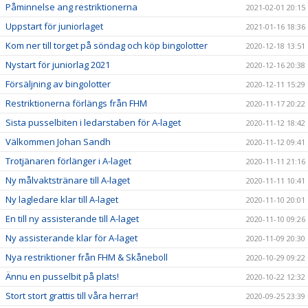
Påminnelse ang restriktionerna
2021-02-01 20:15
Uppstart för juniorlaget
2021-01-16 18:36
Kom ner till torget på söndag och köp bingolotter
2020-12-18 13:51
Nystart för juniorlag 2021
2020-12-16 20:38
Försäljning av bingolotter
2020-12-11 15:29
Restriktionerna förlängs från FHM
2020-11-17 20:22
Sista pusselbiten i ledarstaben för A-laget
2020-11-12 18:42
Välkommen Johan Sandh
2020-11-12 09:41
Trotjänaren förlänger i A-laget
2020-11-11 21:16
Ny målvaktstränare till A-laget
2020-11-11 10:41
Ny lagledare klar till A-laget
2020-11-10 20:01
En till ny assisterande till A-laget
2020-11-10 09:26
Ny assisterande klar för A-laget
2020-11-09 20:30
Nya restriktioner från FHM & Skåneboll
2020-10-29 09:22
Ännu en pusselbit på plats!
2020-10-22 12:32
Stort stort grattis till våra herrar!
2020-09-25 23:39