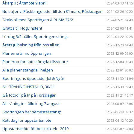
Åkarp IF; Årsmöte 9 april
2024-03-13 11:15
Nu säljer vi Påskbingolotter till den 31 mars, Påskdagen
2024-02-26 10:20
Skokväll med Sportringen & PUMA 27/2
2024-02-21 14:48
Grattis till Högvinsten!
2024-02-05 11:41
Lördag 3/2 håller Sportringen stängt
2024-01-22 10:28
Årets julhälsning från oss till er!
2023-12-20 14:48
Planerna är nu öppna igen
2023-12-09 09:00
Planerna fortsatt stängda tillsvidare
2023-12-04 10:48
Alla planer stängda i helgen
2023-12-01 20:02
Sportringens öppettider Jul & Nyår
2023-11-30 11:04
ALL TRÄNING INSTÄLLD, 30/11
2023-11-30 09:49
Gå fotboll på IP på Torsdagar
2023-11-21 15:17
All träning inställd idag 7 augusti
2023-08-07 15:06
Sportringen har semesterstängt
2023-06-19 08:32
Rätt dag för uppstartsmöte
2023-06-12 10:20
Uppstartsmöte för boll och lek - 2019
2023-06-07 14:04