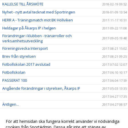
KALLELSE TILL ÅRSMÖTE
2018-02-19 09:52
Nyhet - nytt avtal tecknat med Sportringen
2018-01-09 13:54
HERR A - Träningsmatch mot BK Höllviken
2017-11-17 10:51
Heldagar på Åkarps IP i helgen
2017-09-22 11:08
Förändringar i klubben - tränarroller och
2017-09-05 19:48
verksamhetsutveckling
Föreningsvecka Intersport
2017-08-21 15:02
Brev från styrelsen
2017-08-21 09:25
Fotbollskolan 2017 avslutad
2017-07-02 12:07
Fotbollskolan
2017-06-10 10:17
PASSERAT 100
2017-06-04 17:59
Angående förändringar i styrelsen, Åkarps IF
2017-05-03 13:35
2017-04-27 17:35
Äntligen...
2017-04-27 08:57
Sommarens Fotbollskola 2017 - Anmäl redan nu!
2017-03-20 07:48
Nyheter i profilsortimentet
2017-02-03 08:10
För att hemsidan ska fungera korrekt använder vi nödvändiga
cookies från SportAdmin. Dessa går inte att stänga av.