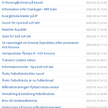
Fc Rosengård kom på besök
2020-09-24 12:43
Information inför Damlaget - MFF Dam
2020-09-10 13:05
Kvarglömda kläder på IP
2020-09-04 15:09
Succé för nya boll och lek!
2020-08-27 23:06
Matcher & publik
2020-08-17 20:49
Start för boll och lek
2020-08-17 19:12
Se reportaget om Eremal Zejnullahu efter premiären
2020-08-02 17:13
mot Kosova
Seriepremiär Åkarps IF - KSF Kosova
2020-08-02 17:06
Tränare/ Ledare sökes
2020-08-02 08:21
Informationsmöte - Nya boll och lek
2020-07-15 20:38
Årets fotbollskola blev succé
2020-06-29 19:13
Årets fotbollskola är nu fulltecknad
2020-06-07 20:22
Målvaktsträningen flyttad nästa vecka!
2020-05-14 21:13
Anmälning & betalning fotbollsskola
2020-05-12 09:00
Brev till stödmedlemmar
2020-05-12 08:51
Härlig start på första målvaktsträningen!
2020-05-07 21:29