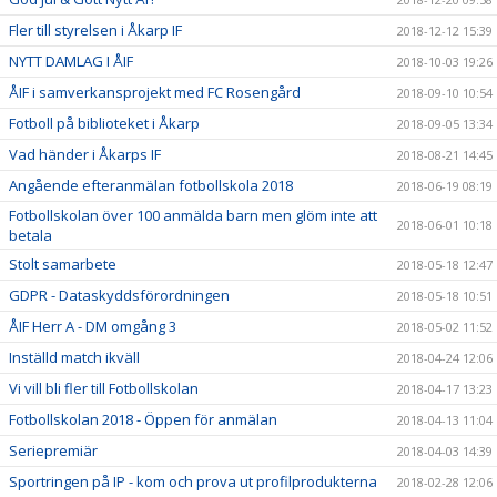
Fler till styrelsen i Åkarp IF
2018-12-12 15:39
NYTT DAMLAG I ÅIF
2018-10-03 19:26
ÅIF i samverkansprojekt med FC Rosengård
2018-09-10 10:54
Fotboll på biblioteket i Åkarp
2018-09-05 13:34
Vad händer i Åkarps IF
2018-08-21 14:45
Angående efteranmälan fotbollskola 2018
2018-06-19 08:19
Fotbollskolan över 100 anmälda barn men glöm inte att
2018-06-01 10:18
betala
Stolt samarbete
2018-05-18 12:47
GDPR - Dataskyddsförordningen
2018-05-18 10:51
ÅIF Herr A - DM omgång 3
2018-05-02 11:52
Inställd match ikväll
2018-04-24 12:06
Vi vill bli fler till Fotbollskolan
2018-04-17 13:23
Fotbollskolan 2018 - Öppen för anmälan
2018-04-13 11:04
Seriepremiär
2018-04-03 14:39
Sportringen på IP - kom och prova ut profilprodukterna
2018-02-28 12:06