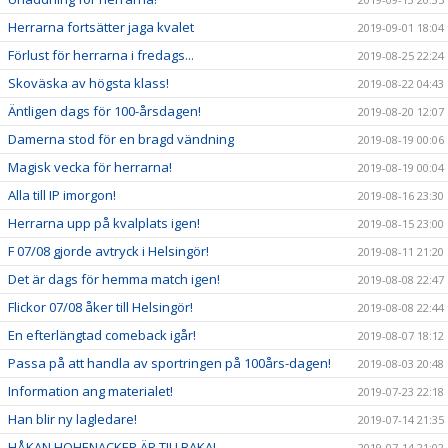
Herrarna fortsätter jaga kvalet
2019-09-01 18:04
Förlust för herrarna i fredags...
2019-08-25 22:24
Skoväska av högsta klass!
2019-08-22 04:43
Äntligen dags för 100-årsdagen!
2019-08-20 12:07
Damerna stod för en bragd vändning
2019-08-19 00:06
Magisk vecka för herrarna!
2019-08-19 00:04
Alla till IP imorgon!
2019-08-16 23:30
Herrarna upp på kvalplats igen!
2019-08-15 23:00
F 07/08 gjorde avtryck i Helsingör!
2019-08-11 21:20
Det är dags för hemma match igen!
2019-08-08 22:47
Flickor 07/08 åker till Helsingör!
2019-08-08 22:44
En efterlängtad comeback igår!
2019-08-07 18:12
Passa på att handla av sportringen på 100års-dagen!
2019-08-03 20:48
Information ang materialet!
2019-07-23 22:18
Han blir ny lagledare!
2019-07-14 21:35
HÅKAN HOHENACKER ÄR TILLBAKA!
2019-07-14 21:02