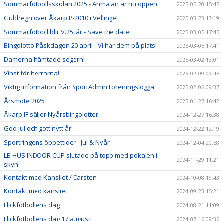
Sommarfotbollsskolan 2025 - Anmälan är nu öppen
2025-05-20 15:45
Guldregn över Åkarp P-2010 i Vellinge!
2025-03-23 13:19
Sommarfotboll blir V.25 iår - Save the date!
2025-03-05 17:45
Bingolotto Påskdagen 20 april - Vi har dem på plats!
2025-03-05 17:41
Damerna hämtade segern!
2025-03-02 13:01
Vinst för herrarna!
2025-02-09 09:45
Viktig information från SportAdmin Föreningslogga
2025-02-06 09:37
Årsmöte 2025
2025-01-27 16:42
Åkarp IF säljer Nyårsbingolotter
2024-12-27 16:38
God jul och gott nytt år!
2024-12-22 12:19
Sportringens öppettider - Jul & Nyår
2024-12-04 20:58
LB HUS INDOOR CUP slutade på topp med pokalen i
2024-11-29 11:21
skyn!
Kontakt med Kansliet / Carsten
2024-10-08 19:43
Kontakt med kansliet
2024-09-23 15:21
Flickfotbollens dag
2024-08-21 11:09
Flickfotbollens dag 17 augusti
2024-07-16 09:36