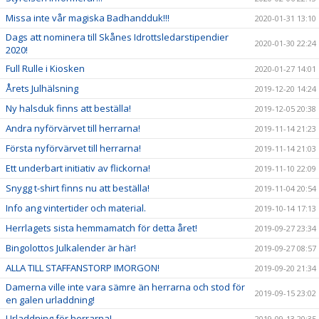
Missa inte vår magiska Badhandduk!!!
2020-01-31 13:10
Dags att nominera till Skånes Idrottsledarstipendier
2020-01-30 22:24
2020!
Full Rulle i Kiosken
2020-01-27 14:01
Årets Julhälsning
2019-12-20 14:24
Ny halsduk finns att beställa!
2019-12-05 20:38
Andra nyförvärvet till herrarna!
2019-11-14 21:23
Första nyförvärvet till herrarna!
2019-11-14 21:03
Ett underbart initiativ av flickorna!
2019-11-10 22:09
Snygg t-shirt finns nu att beställa!
2019-11-04 20:54
Info ang vintertider och material.
2019-10-14 17:13
Herrlagets sista hemmamatch för detta året!
2019-09-27 23:34
Bingolottos Julkalender är här!
2019-09-27 08:57
ALLA TILL STAFFANSTORP IMORGON!
2019-09-20 21:34
Damerna ville inte vara sämre än herrarna och stod för
2019-09-15 23:02
en galen urladdning!
Urladdning för herrarna!
2019-09-13 20:35