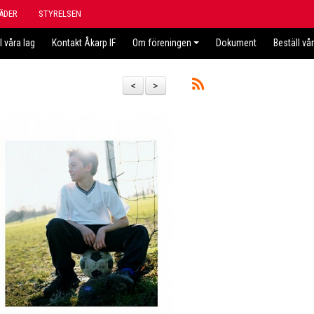
ÄDER
STYRELSEN
l våra lag
Kontakt Åkarp IF
Om föreningen
Dokument
Beställ vå
<
>