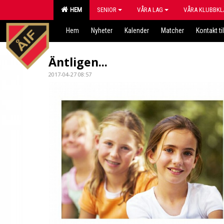
HEM
SENIOR
VÅRA LAG
VÅRA KLUBBKL
Hem
Nyheter
Kalender
Matcher
Kontakt til
Äntligen...
2017-04-27 08:57