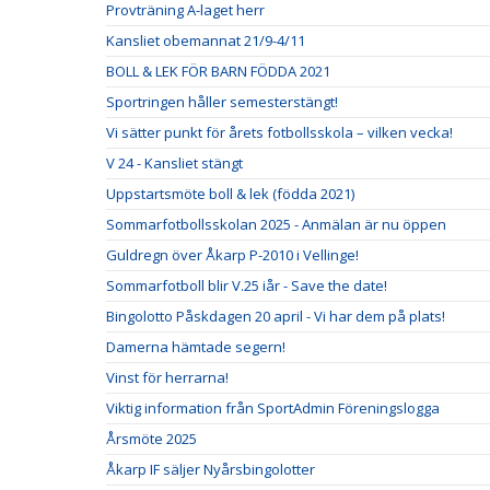
Provträning A-laget herr
Kansliet obemannat 21/9-4/11
BOLL & LEK FÖR BARN FÖDDA 2021
Sportringen håller semesterstängt!
Vi sätter punkt för årets fotbollsskola – vilken vecka!
V 24 - Kansliet stängt
Uppstartsmöte boll & lek (födda 2021)
Sommarfotbollsskolan 2025 - Anmälan är nu öppen
Guldregn över Åkarp P-2010 i Vellinge!
Sommarfotboll blir V.25 iår - Save the date!
Bingolotto Påskdagen 20 april - Vi har dem på plats!
Damerna hämtade segern!
Vinst för herrarna!
Viktig information från SportAdmin Föreningslogga
Årsmöte 2025
Åkarp IF säljer Nyårsbingolotter