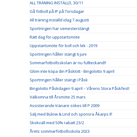
ALL TRÄNING INSTÄLLD, 30/11
Gå fotboll på IP på Torsdagar
All träning inställd idag 7 augusti
Sportringen har semesterstängt
Rätt dag för uppstartsmöte
Uppstartsmöte för boll och lek - 2019
Sportringen håller stängt 6 juni
Sommarfotbollsskolan är nu fullteckand!!
Glöm inte köpa din Påsklott - Bingolotto 9 april
Sportringen håller stängt i Påsk
Bingolotto Påskdagen 9 april – Vårens Stora Påskfest!
Välkomna till Årsmöte 25 mars
Assisterande tränare sökes till P 2009
Sälj med Bülow & Lind och sponsra Åkarps IF
Skokväll med 50% rabatt 23/2
Årets sommarfotbollsskola 2023