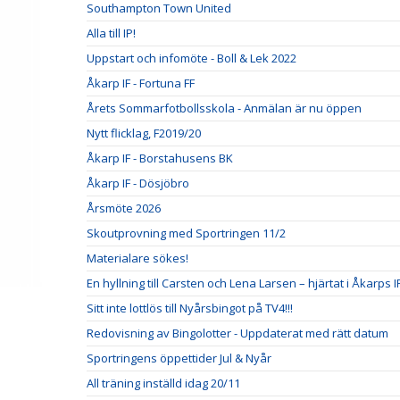
Southampton Town United
Alla till IP!
Uppstart och infomöte - Boll & Lek 2022
Åkarp IF - Fortuna FF
Årets Sommarfotbollsskola - Anmälan är nu öppen
Nytt flicklag, F2019/20
Åkarp IF - Borstahusens BK
Åkarp IF - Dösjöbro
Årsmöte 2026
Skoutprovning med Sportringen 11/2
Materialare sökes!
En hyllning till Carsten och Lena Larsen – hjärtat i Åkarps I
Sitt inte lottlös till Nyårsbingot på TV4!!!
Redovisning av Bingolotter - Uppdaterat med rätt datum
Sportringens öppettider Jul & Nyår
All träning inställd idag 20/11