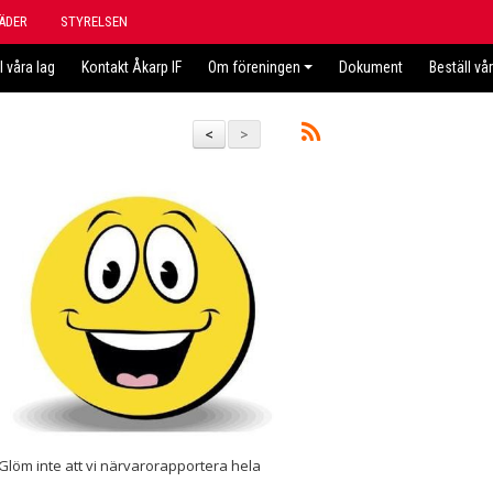
ÄDER
STYRELSEN
l våra lag
Kontakt Åkarp IF
Om föreningen
Dokument
Beställ vå
<
>
löm inte att vi närvarorapportera hela