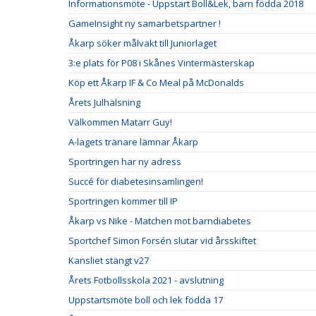
Informationsmöte - Uppstart Boll&Lek, barn födda 2018
GameInsight ny samarbetspartner !
Åkarp söker målvakt till Juniorlaget
3:e plats för P08 i Skånes Vintermästerskap
Köp ett Åkarp IF & Co Meal på McDonalds
Årets Julhälsning
Välkommen Matarr Guy!
A-lagets tränare lämnar Åkarp
Sportringen har ny adress
Succé för diabetesinsamlingen!
Sportringen kommer till IP
Åkarp vs Nike - Matchen mot barndiabetes
Sportchef Simon Forsén slutar vid årsskiftet
Kansliet stängt v27
Årets Fotbollsskola 2021 - avslutning
Uppstartsmöte boll och lek födda 17