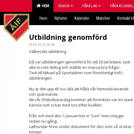
HEM
SENIOR
VÅRA LAG
VÅRA KLUBBKL
Hem
Nyheter
Kalender
Matcher
Kontakt til
Utbildning genomförd
2016-12-12 20:40
Välbesökt utbildning
Då var utbildningen genomförd för ett 20 tal ledare, tack
alla ni som deltog och ställde en massa bra frågor.
Tack till Mikael på Sportadmin som föredömligt höll i
utbildningen.
Nu är det upp till oss alla att hålla vår hemsida levande
och spännande.
Att vår (fotbolls)vardag kommer att förenklas var en stark
känsla som vi bar med oss efter kvällen.
Från och med den 1 januari kör vi "Live" men smyger
redan nu igång.
Lathundar finns under dokument för den som så önskar. G
hösten