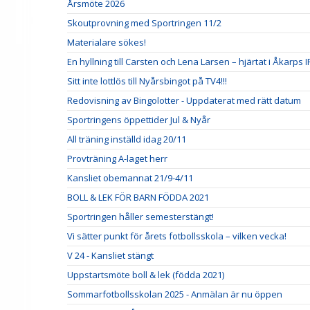
Årsmöte 2026
Skoutprovning med Sportringen 11/2
Materialare sökes!
En hyllning till Carsten och Lena Larsen – hjärtat i Åkarps I
Sitt inte lottlös till Nyårsbingot på TV4!!!
Redovisning av Bingolotter - Uppdaterat med rätt datum
Sportringens öppettider Jul & Nyår
All träning inställd idag 20/11
Provträning A-laget herr
Kansliet obemannat 21/9-4/11
BOLL & LEK FÖR BARN FÖDDA 2021
Sportringen håller semesterstängt!
Vi sätter punkt för årets fotbollsskola – vilken vecka!
V 24 - Kansliet stängt
Uppstartsmöte boll & lek (födda 2021)
Sommarfotbollsskolan 2025 - Anmälan är nu öppen