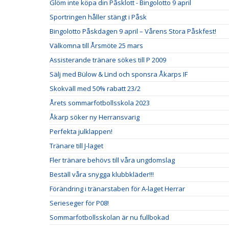
Glöm inte köpa din Påsklott - Bingolotto 9 april
Sportringen håller stängt i Påsk
Bingolotto Påskdagen 9 april – Vårens Stora Påskfest!
Välkomna till Årsmöte 25 mars
Assisterande tränare sökes till P 2009
Sälj med Bülow & Lind och sponsra Åkarps IF
Skokväll med 50% rabatt 23/2
Årets sommarfotbollsskola 2023
Åkarp söker ny Herransvarig
Perfekta julklappen!
Tränare till J-laget
Fler tränare behövs till våra ungdomslag
Beställ våra snygga klubbkläder!!!
Förändring i tränarstaben för A-laget Herrar
Serieseger för P08!
Sommarfotbollsskolan är nu fullbokad