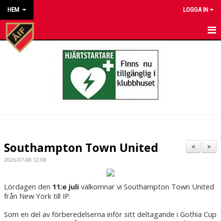
HEM
LOGGA IN
HEM
NYHETER
KALENDER
MATCHER
KONTAKT TILL VÅRA LAG
Southampton Town United
<
>
KONTAKT ÅKARP IF
2026-07-08 12:08
OM FÖRENINGEN
Lördagen den
11:e juli
välkomnar vi Southampton Town United
från New York till IP.
DOKUMENT
Som en del av förberedelserna inför sitt deltagande i Gothia Cup
BESTÄLL VÅRA KLUBBKLÄDER