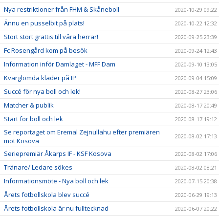
Nya restriktioner från FHM & Skåneboll
2020-10-29 09:22
Ännu en pusselbit på plats!
2020-10-22 12:32
Stort stort grattis till våra herrar!
2020-09-25 23:39
Fc Rosengård kom på besök
2020-09-24 12:43
Information inför Damlaget - MFF Dam
2020-09-10 13:05
Kvarglömda kläder på IP
2020-09-04 15:09
Succé för nya boll och lek!
2020-08-27 23:06
Matcher & publik
2020-08-17 20:49
Start för boll och lek
2020-08-17 19:12
Se reportaget om Eremal Zejnullahu efter premiären
2020-08-02 17:13
mot Kosova
Seriepremiär Åkarps IF - KSF Kosova
2020-08-02 17:06
Tränare/ Ledare sökes
2020-08-02 08:21
Informationsmöte - Nya boll och lek
2020-07-15 20:38
Årets fotbollskola blev succé
2020-06-29 19:13
Årets fotbollskola är nu fulltecknad
2020-06-07 20:22