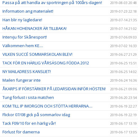
Passa på att handla av sportringen på 100års-dagen!
2019-08-03 20:48
Information ang materialet!
2019-07-23 22:18
Han blir ny lagledare!
2019-07-14 21:35
HÅKAN HOHENACKER ÄR TILLBAKA!
2019-07-14 21:02
Intervju för Skånesport!
2019-07-06 09:03
Välkommen hem KE....
2019-07-02 16:33
VILKEN SUCCÉ SOMMARSKOLAN BLEV!
2019-06-27 21:29
TACK FÖR EN HÄRLIG VÅRSÄSONG FÖDDA 2012
2019-06-25 15:51
NY MAILADRESS KANSLIET!
2019-06-25 14:02
Mailen fungerar inte
2019-06-24 16:36
ÅKARPS IF FÖRSTÄRKER PÅ LEDARSIDAN INFÖR HÖSTEN!
2019-06-21 09:06
Tung förlust i sista matchen
2019-06-20 23:54
KOM TILL IP IMORGON OCH STÖTTA HERRARNA....
2019-06-19 22:27
Flickor 07/08 gick på sommarlov idag
2019-06-19 22:19
Tack F09/10 för en härlig vår!
2019-06-17 13:19
Förlust för damerna
2019-06-17 13:05