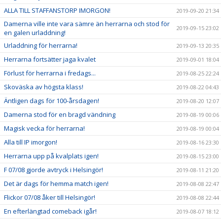
ALLA TILL STAFFANSTORP IMORGON!
2019-09-20 21:34
Damerna ville inte vara sämre än herrarna och stod för
2019-09-15 23:02
en galen urladdning!
Urladdning för herrarna!
2019-09-13 20:35
Herrarna fortsätter jaga kvalet
2019-09-01 18:04
Förlust för herrarna i fredags...
2019-08-25 22:24
Skoväska av högsta klass!
2019-08-22 04:43
Äntligen dags för 100-årsdagen!
2019-08-20 12:07
Damerna stod för en bragd vändning
2019-08-19 00:06
Magisk vecka för herrarna!
2019-08-19 00:04
Alla till IP imorgon!
2019-08-16 23:30
Herrarna upp på kvalplats igen!
2019-08-15 23:00
F 07/08 gjorde avtryck i Helsingör!
2019-08-11 21:20
Det är dags för hemma match igen!
2019-08-08 22:47
Flickor 07/08 åker till Helsingör!
2019-08-08 22:44
En efterlängtad comeback igår!
2019-08-07 18:12