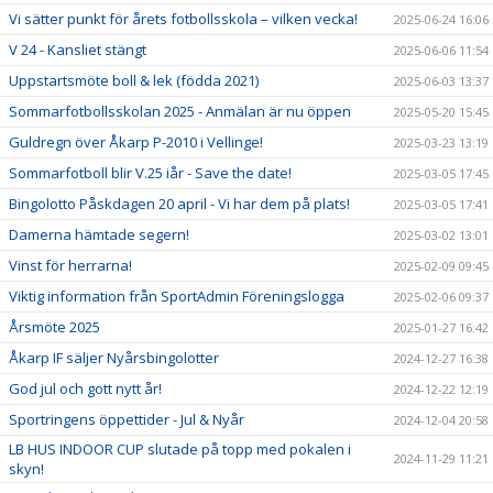
Vi sätter punkt för årets fotbollsskola – vilken vecka!
2025-06-24 16:06
V 24 - Kansliet stängt
2025-06-06 11:54
Uppstartsmöte boll & lek (födda 2021)
2025-06-03 13:37
Sommarfotbollsskolan 2025 - Anmälan är nu öppen
2025-05-20 15:45
Guldregn över Åkarp P-2010 i Vellinge!
2025-03-23 13:19
Sommarfotboll blir V.25 iår - Save the date!
2025-03-05 17:45
Bingolotto Påskdagen 20 april - Vi har dem på plats!
2025-03-05 17:41
Damerna hämtade segern!
2025-03-02 13:01
Vinst för herrarna!
2025-02-09 09:45
Viktig information från SportAdmin Föreningslogga
2025-02-06 09:37
Årsmöte 2025
2025-01-27 16:42
Åkarp IF säljer Nyårsbingolotter
2024-12-27 16:38
God jul och gott nytt år!
2024-12-22 12:19
Sportringens öppettider - Jul & Nyår
2024-12-04 20:58
LB HUS INDOOR CUP slutade på topp med pokalen i
2024-11-29 11:21
skyn!