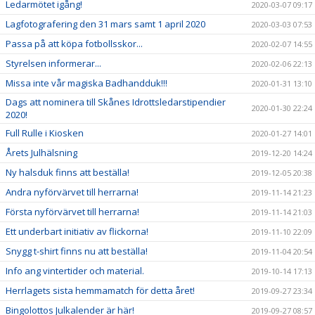
Ledarmötet igång!
2020-03-07 09:17
Lagfotografering den 31 mars samt 1 april 2020
2020-03-03 07:53
Passa på att köpa fotbollsskor...
2020-02-07 14:55
Styrelsen informerar...
2020-02-06 22:13
Missa inte vår magiska Badhandduk!!!
2020-01-31 13:10
Dags att nominera till Skånes Idrottsledarstipendier
2020-01-30 22:24
2020!
Full Rulle i Kiosken
2020-01-27 14:01
Årets Julhälsning
2019-12-20 14:24
Ny halsduk finns att beställa!
2019-12-05 20:38
Andra nyförvärvet till herrarna!
2019-11-14 21:23
Första nyförvärvet till herrarna!
2019-11-14 21:03
Ett underbart initiativ av flickorna!
2019-11-10 22:09
Snygg t-shirt finns nu att beställa!
2019-11-04 20:54
Info ang vintertider och material.
2019-10-14 17:13
Herrlagets sista hemmamatch för detta året!
2019-09-27 23:34
Bingolottos Julkalender är här!
2019-09-27 08:57