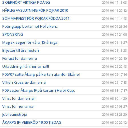
3 OERHÖRT VIKTIGA POÄNG
2019-06-17 13:03
HÄRLIG AVSLUTNING FÖR POJKAR 2010
2019-06-16 20:52
SOMMARFEST FÖR POJKAR FÖDDA 2011
2019-06-14 14:43
Poängtapp borta mot Höllviken...
2019-06-09 23:36
SPONSRING
2019-06-07 21:05
Magisk seger för våra 15-åringar
2019-06-06 13:27
Biljetter till års festen
2019-06-05 13:23
Förlust för damerna
2019-06-04 22:50
Urladdning från herrarna!!!
2019-06-02 22:43
P06/07 satte Åkarp på kartan utanför Skåne!
2019-06-02 17:56
Vilken Kross av damerna
2019-06-02 17:13
P09 sätter Åkarps IF på kartan i Halör Cup.
2019-05-31 17:17
Vinst för damerna!!
2019-05-30 14:20
Vinst för herrarna!
2019-05-27 08:27
Jubileumströja
2019-05-23 23:20
ÅKARPS IF- VEBERÖD 19.00 TISDAG
2019-05-20 22:42