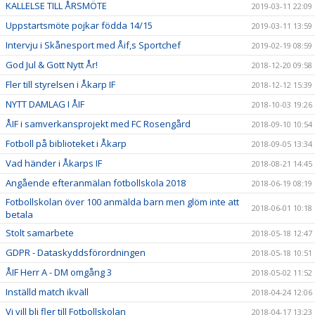
KALLELSE TILL ÅRSMÖTE
2019-03-11 22:09
Uppstartsmöte pojkar födda 14/15
2019-03-11 13:59
Intervju i Skånesport med Åif,s Sportchef
2019-02-19 08:59
God Jul & Gott Nytt År!
2018-12-20 09:58
Fler till styrelsen i Åkarp IF
2018-12-12 15:39
NYTT DAMLAG I ÅIF
2018-10-03 19:26
ÅIF i samverkansprojekt med FC Rosengård
2018-09-10 10:54
Fotboll på biblioteket i Åkarp
2018-09-05 13:34
Vad händer i Åkarps IF
2018-08-21 14:45
Angående efteranmälan fotbollskola 2018
2018-06-19 08:19
Fotbollskolan över 100 anmälda barn men glöm inte att
2018-06-01 10:18
betala
Stolt samarbete
2018-05-18 12:47
GDPR - Dataskyddsförordningen
2018-05-18 10:51
ÅIF Herr A - DM omgång 3
2018-05-02 11:52
Inställd match ikväll
2018-04-24 12:06
Vi vill bli fler till Fotbollskolan
2018-04-17 13:23