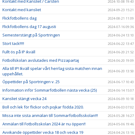
Kontakt med Kansliet / Carsten
2024-10-08 19:43
Kontakt med kansliet
2024-09-23 15:21
Flickfotbollens dag
2024-08-21 11:09
Flickfotbollens dag 17 augusti
2024-07-16 09:36
Semesterstängt på Sportringen
2024-06-24 13:10
Stort tack!!!!!
2024-06-22 13:47
Fullt ös på IP ikväll
2024-06-20 21:52
Fotbollskolan avslutades med Pizzapartaj
2024-06-20 19:09
Alla till IP! Ikväll spelar vårt herrlag sista matchen innan
2024-06-20 13:50
uppehållet.
Öppettider på Sportringen v. 25
2024-06-17 10:43
Information inför Sommarfotbollen nästa vecka (25)
2024-06-14 15:07
Kansliet stängt vecka 24
2024-06-09 10:18
Boll och lek för flickor och pojkar födda 2020.
2024-06-03 07:02
Missa inte sista anmälan till Sommarfotbollsskolan!!!
2024-05-28 16:27
Anmälan till Fotbollsskolan 2024 är nu öppen!!
2024-05-06 19:46
Avvikande öppettider vecka 18 och vecka 19
2024-04-26 13:16