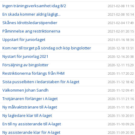
Ingen träningsverksamhet idag 8/2
2021-02-08 11:16
En skada kommer aldrig lägligt...
2021-02-08 10:14
Skånes Idrottsledarstipendier
2021-02-04 17:49
Påminnelse ang restriktionerna
2021-02-01 20:15
Uppstart för juniorlaget
2021-01-16 18:36
Kom ner till torget på söndag och köp bingolotter
2020-12-18 13:51
Nystart för juniorlag 2021
2020-12-16 20:38
Försäljning av bingolotter
2020-12-11 15:29
Restriktionerna förlängs från FHM
2020-11-17 20:22
Sista pusselbiten i ledarstaben för A-laget
2020-11-12 18:42
Välkommen Johan Sandh
2020-11-12 09:41
Trotjänaren förlänger i A-laget
2020-11-11 21:16
Ny målvaktstränare till A-laget
2020-11-11 10:41
Ny lagledare klar till A-laget
2020-11-10 20:01
En till ny assisterande till A-laget
2020-11-10 09:26
Ny assisterande klar för A-laget
2020-11-09 20:30