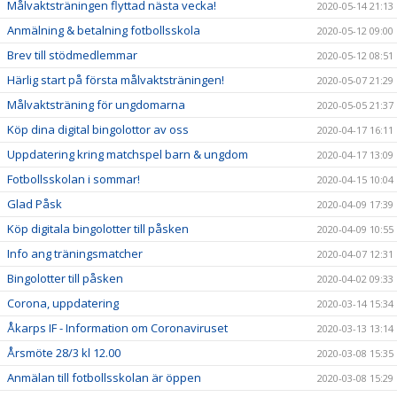
Målvaktsträningen flyttad nästa vecka!
2020-05-14 21:13
Anmälning & betalning fotbollsskola
2020-05-12 09:00
Brev till stödmedlemmar
2020-05-12 08:51
Härlig start på första målvaktsträningen!
2020-05-07 21:29
Målvaktsträning för ungdomarna
2020-05-05 21:37
Köp dina digital bingolottor av oss
2020-04-17 16:11
Uppdatering kring matchspel barn & ungdom
2020-04-17 13:09
Fotbollsskolan i sommar!
2020-04-15 10:04
Glad Påsk
2020-04-09 17:39
Köp digitala bingolotter till påsken
2020-04-09 10:55
Info ang träningsmatcher
2020-04-07 12:31
Bingolotter till påsken
2020-04-02 09:33
Corona, uppdatering
2020-03-14 15:34
Åkarps IF - Information om Coronaviruset
2020-03-13 13:14
Årsmöte 28/3 kl 12.00
2020-03-08 15:35
Anmälan till fotbollsskolan är öppen
2020-03-08 15:29