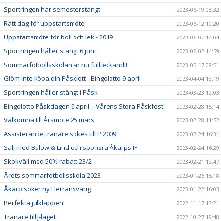
Sportringen har semesterstängt
2023-06-19 08:32
Rätt dag för uppstartsmöte
2023-06-12 10:20
Uppstartsmöte för boll och lek - 2019
2023-06-07 14:04
Sportringen håller stängt 6 juni
2023-06-02 14:59
Sommarfotbollsskolan är nu fullteckand!!
2023-05-17 08:51
Glöm inte köpa din Påsklott - Bingolotto 9 april
2023-04-04 13:19
Sportringen håller stängt i Påsk
2023-03-23 12:03
Bingolotto Påskdagen 9 april – Vårens Stora Påskfest!
2023-02-28 15:14
Välkomna till Årsmöte 25 mars
2023-02-28 11:52
Assisterande tränare sökes till P 2009
2023-02-24 16:31
Sälj med Bülow & Lind och sponsra Åkarps IF
2023-02-24 16:29
Skokväll med 50% rabatt 23/2
2023-02-21 12:47
Årets sommarfotbollsskola 2023
2023-01-26 15:18
Åkarp söker ny Herransvarig
2023-01-22 16:03
Perfekta julklappen!
2022-11-17 13:21
Tränare till J-laget
2022-10-27 19:48