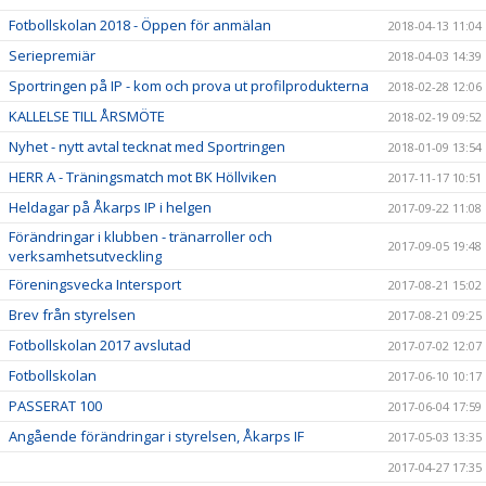
Fotbollskolan 2018 - Öppen för anmälan
2018-04-13 11:04
Seriepremiär
2018-04-03 14:39
Sportringen på IP - kom och prova ut profilprodukterna
2018-02-28 12:06
KALLELSE TILL ÅRSMÖTE
2018-02-19 09:52
Nyhet - nytt avtal tecknat med Sportringen
2018-01-09 13:54
HERR A - Träningsmatch mot BK Höllviken
2017-11-17 10:51
Heldagar på Åkarps IP i helgen
2017-09-22 11:08
Förändringar i klubben - tränarroller och
2017-09-05 19:48
verksamhetsutveckling
Föreningsvecka Intersport
2017-08-21 15:02
Brev från styrelsen
2017-08-21 09:25
Fotbollskolan 2017 avslutad
2017-07-02 12:07
Fotbollskolan
2017-06-10 10:17
PASSERAT 100
2017-06-04 17:59
Angående förändringar i styrelsen, Åkarps IF
2017-05-03 13:35
2017-04-27 17:35