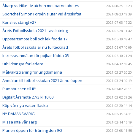
Åkarp vs Nike - Matchen mot barndiabetes
2021-08-25 16:23
Sportchef Simon Forsén slutar vid årsskiftet
2021-08-23 19:39
Kansliet stängt v27
2021-07-03 17:22
Årets Fotbollsskola 2021 - avslutning
2021-06-28 11:42
Uppstartsmöte boll och lek födda 17
2021-06-19 18:47
Årets fotbollsskola är nu fulltecknad
2021-06-07 10:09
Intresseanmälan för pojkar födda 05
2021-05-10 21:24
Utbildningar för ledare
2021-04-12 18:45
Målvaktsträning för ungdomarna
2021-03-27 20:20
Anmälan till fotbollsskolan 2021 är nu öppen
2021-03-24 10:19
Pumabussen till IP!
2021-03-02 20:51
Digitalt Årsmöte 27/3 kl 10 00
2021-03-02 09:26
Köp vår nya vattenflaska
2021-02-20 14:14
NY DAMANSVARIG
2021-02-15 14:11
Missa inte vår sarg
2021-02-14 16:19
Planen öppen för träning den 9/2
2021-02-08 11:55