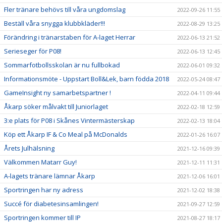
Fler tränare behövs till våra ungdomslag
2022-09-26 11:55
Beställ våra snygga klubbkläder!!!
2022-08-29 13:25
Förändring i tränarstaben för A-laget Herrar
2022-06-13 21:52
Serieseger för P08!
2022-06-13 12:45
Sommarfotbollsskolan är nu fullbokad
2022-06-01 09:32
Informationsmöte - Uppstart Boll&Lek, barn födda 2018
2022-05-24 08:47
GameInsight ny samarbetspartner !
2022-04-11 09:44
Åkarp söker målvakt till Juniorlaget
2022-02-18 12:59
3:e plats för P08 i Skånes Vintermästerskap
2022-02-13 18:04
Köp ett Åkarp IF & Co Meal på McDonalds
2022-01-26 16:07
Årets Julhälsning
2021-12-16 09:39
Välkommen Matarr Guy!
2021-12-11 11:31
A-lagets tränare lämnar Åkarp
2021-12-06 16:01
Sportringen har ny adress
2021-12-02 18:38
Succé för diabetesinsamlingen!
2021-09-27 12:59
Sportringen kommer till IP
2021-08-27 18:17