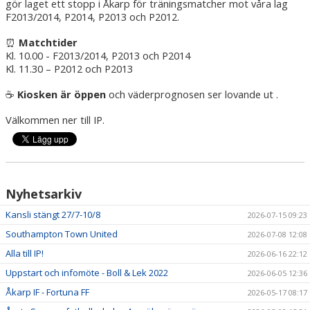
gör laget ett stopp i Åkarp för träningsmatcher mot våra lag
F2013/2014, P2014, P2013 och P2012.
Matchtider
⏰
Kl. 10.00 - F2013/2014, P2013 och P2014
Kl. 11.30 – P2012 och P2013
Kiosken är öppen
och väderprognosen ser lovande ut .
☕
Välkommen ner till IP.
Nyhetsarkiv
Kansli stängt 27/7-10/8
2026-07-15 09:23
Southampton Town United
2026-07-08 12:08
Alla till IP!
2026-06-16 22:12
Uppstart och infomöte - Boll & Lek 2022
2026-06-05 12:36
Åkarp IF - Fortuna FF
2026-05-17 08:17