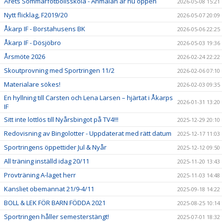
Årets Sommarfotbollsskola - Anmälan är nu öppen
2026-05-08 15:21
Nytt flicklag, F2019/20
2026-05-07 20:09
Åkarp IF - Borstahusens BK
2026-05-06 22:25
Åkarp IF - Dösjöbro
2026-05-03 19:36
Årsmöte 2026
2026-02-24 22:22
Skoutprovning med Sportringen 11/2
2026-02-06 07:10
Materialare sökes!
2026-02-03 09:35
En hyllning till Carsten och Lena Larsen – hjärtat i Åkarps
2026-01-31 13:20
IF
Sitt inte lottlös till Nyårsbingot på TV4!!!
2025-12-29 20:10
Redovisning av Bingolotter - Uppdaterat med rätt datum
2025-12-17 11:03
Sportringens öppettider Jul & Nyår
2025-12-12 09:50
All träning inställd idag 20/11
2025-11-20 13:43
Provträning A-laget herr
2025-11-03 14:48
Kansliet obemannat 21/9-4/11
2025-09-18 14:22
BOLL & LEK FÖR BARN FÖDDA 2021
2025-08-25 10:14
Sportringen håller semesterstängt!
2025-07-01 18:32