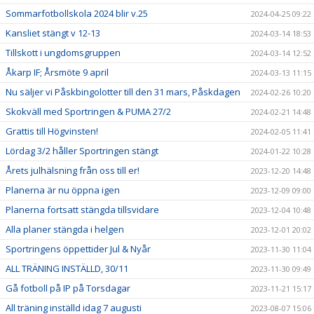
Sommarfotbollskola 2024 blir v.25
2024-04-25 09:22
Kansliet stängt v 12-13
2024-03-14 18:53
Tillskott i ungdomsgruppen
2024-03-14 12:52
Åkarp IF; Årsmöte 9 april
2024-03-13 11:15
Nu säljer vi Påskbingolotter till den 31 mars, Påskdagen
2024-02-26 10:20
Skokväll med Sportringen & PUMA 27/2
2024-02-21 14:48
Grattis till Högvinsten!
2024-02-05 11:41
Lördag 3/2 håller Sportringen stängt
2024-01-22 10:28
Årets julhälsning från oss till er!
2023-12-20 14:48
Planerna är nu öppna igen
2023-12-09 09:00
Planerna fortsatt stängda tillsvidare
2023-12-04 10:48
Alla planer stängda i helgen
2023-12-01 20:02
Sportringens öppettider Jul & Nyår
2023-11-30 11:04
ALL TRÄNING INSTÄLLD, 30/11
2023-11-30 09:49
Gå fotboll på IP på Torsdagar
2023-11-21 15:17
All träning inställd idag 7 augusti
2023-08-07 15:06