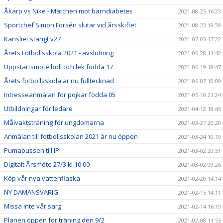
Åkarp vs Nike - Matchen mot barndiabetes
2021-08-25 16:23
Sportchef Simon Forsén slutar vid årsskiftet
2021-08-23 19:39
Kansliet stängt v27
2021-07-03 17:22
Årets Fotbollsskola 2021 - avslutning
2021-06-28 11:42
Uppstartsmöte boll och lek födda 17
2021-06-19 18:47
Årets fotbollsskola är nu fulltecknad
2021-06-07 10:09
Intresseanmälan för pojkar födda 05
2021-05-10 21:24
Utbildningar för ledare
2021-04-12 18:45
Målvaktsträning för ungdomarna
2021-03-27 20:20
Anmälan till fotbollsskolan 2021 är nu öppen
2021-03-24 10:19
Pumabussen till IP!
2021-03-02 20:51
Digitalt Årsmöte 27/3 kl 10 00
2021-03-02 09:26
Köp vår nya vattenflaska
2021-02-20 14:14
NY DAMANSVARIG
2021-02-15 14:11
Missa inte vår sarg
2021-02-14 16:19
Planen öppen för träning den 9/2
2021-02-08 11:55