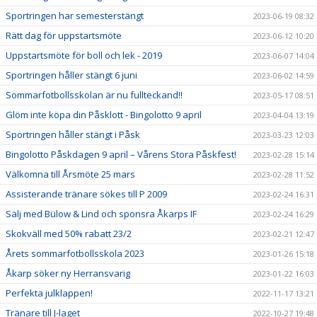
Sportringen har semesterstängt
2023-06-19 08:32
Rätt dag för uppstartsmöte
2023-06-12 10:20
Uppstartsmöte för boll och lek - 2019
2023-06-07 14:04
Sportringen håller stängt 6 juni
2023-06-02 14:59
Sommarfotbollsskolan är nu fullteckand!!
2023-05-17 08:51
Glöm inte köpa din Påsklott - Bingolotto 9 april
2023-04-04 13:19
Sportringen håller stängt i Påsk
2023-03-23 12:03
Bingolotto Påskdagen 9 april – Vårens Stora Påskfest!
2023-02-28 15:14
Välkomna till Årsmöte 25 mars
2023-02-28 11:52
Assisterande tränare sökes till P 2009
2023-02-24 16:31
Sälj med Bülow & Lind och sponsra Åkarps IF
2023-02-24 16:29
Skokväll med 50% rabatt 23/2
2023-02-21 12:47
Årets sommarfotbollsskola 2023
2023-01-26 15:18
Åkarp söker ny Herransvarig
2023-01-22 16:03
Perfekta julklappen!
2022-11-17 13:21
Tränare till J-laget
2022-10-27 19:48