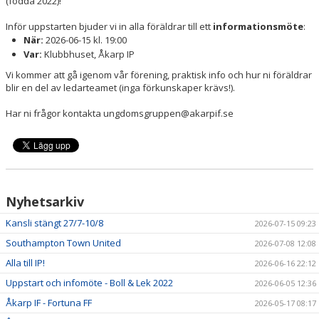
(födda 2022)!
Inför uppstarten bjuder vi in alla föräldrar till ett
inf
ormationsmöte
:
När:
2026-06-15 kl. 19:00
Var:
Klubbhuset, Åkarp IP
Vi kommer att gå igenom vår förening, praktisk info och hur ni föräldrar
blir en del av ledarteamet (inga förkunskaper krävs!).
Har ni frågor kontakta ungdomsgruppen@akarpif.se
Nyhetsarkiv
Kansli stängt 27/7-10/8
2026-07-15 09:23
Southampton Town United
2026-07-08 12:08
Alla till IP!
2026-06-16 22:12
Uppstart och infomöte - Boll & Lek 2022
2026-06-05 12:36
Åkarp IF - Fortuna FF
2026-05-17 08:17