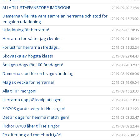
ALLA TILL STAFFANSTORP IMORGON!
2019-09-20 21:34
Damerna ville inte vara sämre än herrarna och stod för
2019-09-15 23:02
en galen urladdning!
Urladdning för herrarna!
2019-09-13 20:35
Herrarna fortsätter jaga kvalet
2019-09-01 18:04
Förlust för herrarna i fredags...
2019-08-25 22:24
Skoväska av högsta klass!
2019-08-22 04:43
Äntligen dags för 100-årsdagen!
2019-08-20 12:07
Damerna stod för en bragd vändning
2019-08-19 00:06
Magisk vecka för herrarna!
2019-08-19 00:04
Alla till IP imorgon!
2019-08-16 23:30
Herrarna upp på kvalplats igen!
2019-08-15 23:00
F 07/08 gjorde avtryck i Helsingör!
2019-08-11 21:20
Det är dags för hemma match igen!
2019-08-08 22:47
Flickor 07/08 åker till Helsingör!
2019-08-08 22:44
En efterlängtad comeback igår!
2019-08-07 18:12