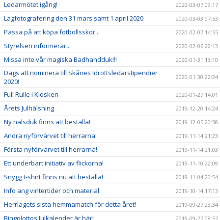
Ledarmötet igång!
2020-03-07 09:17
Lagfotografering den 31 mars samt 1 april 2020
2020-03-03 07:53
Passa på att köpa fotbollsskor...
2020-02-07 14:55
Styrelsen informerar...
2020-02-06 22:13
Missa inte vår magiska Badhandduk!!!
2020-01-31 13:10
Dags att nominera till Skånes Idrottsledarstipendier
2020-01-30 22:24
2020!
Full Rulle i Kiosken
2020-01-27 14:01
Årets Julhälsning
2019-12-20 14:24
Ny halsduk finns att beställa!
2019-12-05 20:38
Andra nyförvärvet till herrarna!
2019-11-14 21:23
Första nyförvärvet till herrarna!
2019-11-14 21:03
Ett underbart initiativ av flickorna!
2019-11-10 22:09
Snygg t-shirt finns nu att beställa!
2019-11-04 20:54
Info ang vintertider och material.
2019-10-14 17:13
Herrlagets sista hemmamatch för detta året!
2019-09-27 23:34
Bingolottos Julkalender är här!
2019-09-27 08:57