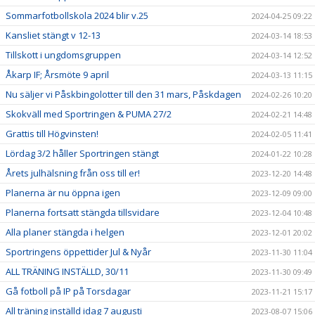
Sommarfotbollskola 2024 blir v.25
2024-04-25 09:22
Kansliet stängt v 12-13
2024-03-14 18:53
Tillskott i ungdomsgruppen
2024-03-14 12:52
Åkarp IF; Årsmöte 9 april
2024-03-13 11:15
Nu säljer vi Påskbingolotter till den 31 mars, Påskdagen
2024-02-26 10:20
Skokväll med Sportringen & PUMA 27/2
2024-02-21 14:48
Grattis till Högvinsten!
2024-02-05 11:41
Lördag 3/2 håller Sportringen stängt
2024-01-22 10:28
Årets julhälsning från oss till er!
2023-12-20 14:48
Planerna är nu öppna igen
2023-12-09 09:00
Planerna fortsatt stängda tillsvidare
2023-12-04 10:48
Alla planer stängda i helgen
2023-12-01 20:02
Sportringens öppettider Jul & Nyår
2023-11-30 11:04
ALL TRÄNING INSTÄLLD, 30/11
2023-11-30 09:49
Gå fotboll på IP på Torsdagar
2023-11-21 15:17
All träning inställd idag 7 augusti
2023-08-07 15:06