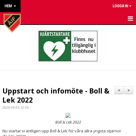
HEM
LOGGA IN
HEM
NYHETER
KALENDER
MATCHER
KONTAKT TILL VÅRA LAG
Uppstart och infomöte - Boll &
<
>
KONTAKT ÅKARP IF
Lek 2022
2026-06-05 12:36
OM FÖRENINGEN
Boll & Lek 2022
DOKUMENT
Nu startar vi äntligen upp Boll & Lek för våra allra yngsta stjärnor
BESTÄLL VÅRA KLUBBKLÄDER