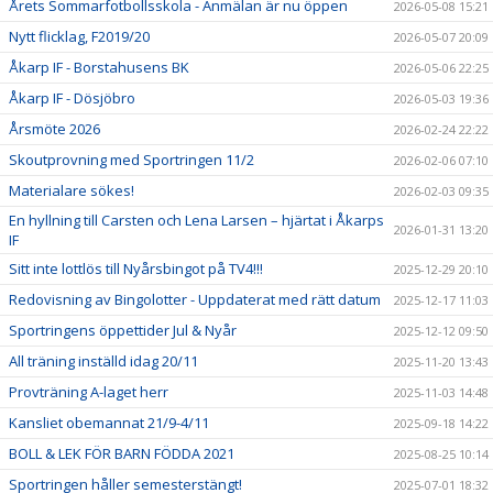
Årets Sommarfotbollsskola - Anmälan är nu öppen
2026-05-08 15:21
Nytt flicklag, F2019/20
2026-05-07 20:09
Åkarp IF - Borstahusens BK
2026-05-06 22:25
Åkarp IF - Dösjöbro
2026-05-03 19:36
Årsmöte 2026
2026-02-24 22:22
Skoutprovning med Sportringen 11/2
2026-02-06 07:10
Materialare sökes!
2026-02-03 09:35
En hyllning till Carsten och Lena Larsen – hjärtat i Åkarps
2026-01-31 13:20
IF
Sitt inte lottlös till Nyårsbingot på TV4!!!
2025-12-29 20:10
Redovisning av Bingolotter - Uppdaterat med rätt datum
2025-12-17 11:03
Sportringens öppettider Jul & Nyår
2025-12-12 09:50
All träning inställd idag 20/11
2025-11-20 13:43
Provträning A-laget herr
2025-11-03 14:48
Kansliet obemannat 21/9-4/11
2025-09-18 14:22
BOLL & LEK FÖR BARN FÖDDA 2021
2025-08-25 10:14
Sportringen håller semesterstängt!
2025-07-01 18:32