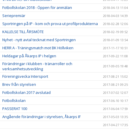
Fotbollskolan 2018 - Öppen för anmälan
2018-04-13 11:04
Seriepremiär
2018-04-03 14:39
Sportringen på IP - kom och prova ut profilprodukterna
2018-02-28 12:06
KALLELSE TILL ÅRSMÖTE
2018-02-19 09:52
Nyhet - nytt avtal tecknat med Sportringen
2018-01-09 13:54
HERR A - Träningsmatch mot BK Höllviken
2017-11-17 10:51
Heldagar på Åkarps IP i helgen
2017-09-22 11:08
Förändringar i klubben - tränarroller och
2017-09-05 19:48
verksamhetsutveckling
Föreningsvecka Intersport
2017-08-21 15:02
Brev från styrelsen
2017-08-21 09:25
Fotbollskolan 2017 avslutad
2017-07-02 12:07
Fotbollskolan
2017-06-10 10:17
PASSERAT 100
2017-06-04 17:59
Angående förändringar i styrelsen, Åkarps IF
2017-05-03 13:35
2017-04-27 17:35