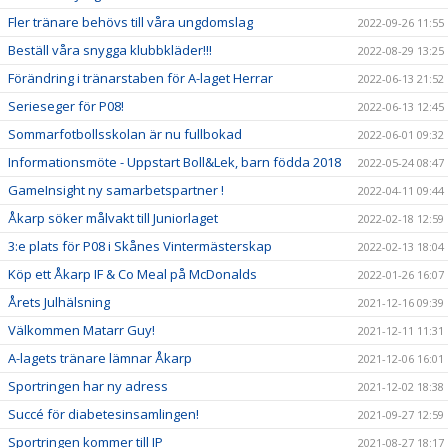
Fler tränare behövs till våra ungdomslag
2022-09-26 11:55
Beställ våra snygga klubbkläder!!!
2022-08-29 13:25
Förändring i tränarstaben för A-laget Herrar
2022-06-13 21:52
Serieseger för P08!
2022-06-13 12:45
Sommarfotbollsskolan är nu fullbokad
2022-06-01 09:32
Informationsmöte - Uppstart Boll&Lek, barn födda 2018
2022-05-24 08:47
GameInsight ny samarbetspartner !
2022-04-11 09:44
Åkarp söker målvakt till Juniorlaget
2022-02-18 12:59
3:e plats för P08 i Skånes Vintermästerskap
2022-02-13 18:04
Köp ett Åkarp IF & Co Meal på McDonalds
2022-01-26 16:07
Årets Julhälsning
2021-12-16 09:39
Välkommen Matarr Guy!
2021-12-11 11:31
A-lagets tränare lämnar Åkarp
2021-12-06 16:01
Sportringen har ny adress
2021-12-02 18:38
Succé för diabetesinsamlingen!
2021-09-27 12:59
Sportringen kommer till IP
2021-08-27 18:17