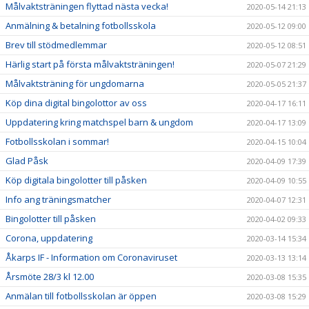
Målvaktsträningen flyttad nästa vecka!
2020-05-14 21:13
Anmälning & betalning fotbollsskola
2020-05-12 09:00
Brev till stödmedlemmar
2020-05-12 08:51
Härlig start på första målvaktsträningen!
2020-05-07 21:29
Målvaktsträning för ungdomarna
2020-05-05 21:37
Köp dina digital bingolottor av oss
2020-04-17 16:11
Uppdatering kring matchspel barn & ungdom
2020-04-17 13:09
Fotbollsskolan i sommar!
2020-04-15 10:04
Glad Påsk
2020-04-09 17:39
Köp digitala bingolotter till påsken
2020-04-09 10:55
Info ang träningsmatcher
2020-04-07 12:31
Bingolotter till påsken
2020-04-02 09:33
Corona, uppdatering
2020-03-14 15:34
Åkarps IF - Information om Coronaviruset
2020-03-13 13:14
Årsmöte 28/3 kl 12.00
2020-03-08 15:35
Anmälan till fotbollsskolan är öppen
2020-03-08 15:29