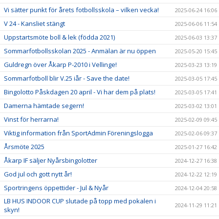
Vi sätter punkt för årets fotbollsskola – vilken vecka!
2025-06-24 16:06
V 24 - Kansliet stängt
2025-06-06 11:54
Uppstartsmöte boll & lek (födda 2021)
2025-06-03 13:37
Sommarfotbollsskolan 2025 - Anmälan är nu öppen
2025-05-20 15:45
Guldregn över Åkarp P-2010 i Vellinge!
2025-03-23 13:19
Sommarfotboll blir V.25 iår - Save the date!
2025-03-05 17:45
Bingolotto Påskdagen 20 april - Vi har dem på plats!
2025-03-05 17:41
Damerna hämtade segern!
2025-03-02 13:01
Vinst för herrarna!
2025-02-09 09:45
Viktig information från SportAdmin Föreningslogga
2025-02-06 09:37
Årsmöte 2025
2025-01-27 16:42
Åkarp IF säljer Nyårsbingolotter
2024-12-27 16:38
God jul och gott nytt år!
2024-12-22 12:19
Sportringens öppettider - Jul & Nyår
2024-12-04 20:58
LB HUS INDOOR CUP slutade på topp med pokalen i
2024-11-29 11:21
skyn!