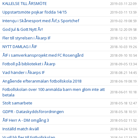
KALLELSE TILL ÅRSMÖTE
2019-03-11 22:09
Uppstartsmöte pojkar födda 14/15
2019-03-11 13:59
Intervju i Skånesport med Åif,s Sportchef
2019-02-19 08:59
God Jul & Gott Nytt År!
2018-12-20 09:58
Fler till styrelsen i Åkarp IF
2018-12-12 15:39
NYTT DAMLAG I ÅIF
2018-10-03 19:26
ÅIF i samverkansprojekt med FC Rosengård
2018-09-10 10:54
Fotboll på biblioteket i Åkarp
2018-09-05 13:34
Vad händer i Åkarps IF
2018-08-21 14:45
Angående efteranmälan fotbollskola 2018
2018-06-19 08:19
Fotbollskolan över 100 anmälda barn men glöm inte att
2018-06-01 10:18
betala
Stolt samarbete
2018-05-18 12:47
GDPR - Dataskyddsförordningen
2018-05-18 10:51
ÅIF Herr A - DM omgång 3
2018-05-02 11:52
Inställd match ikväll
2018-04-24 12:06
Vi vill bli fler till Fotbollskolan
2018-04-17 13:23