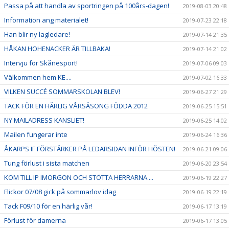
Passa på att handla av sportringen på 100års-dagen!
2019-08-03 20:48
Information ang materialet!
2019-07-23 22:18
Han blir ny lagledare!
2019-07-14 21:35
HÅKAN HOHENACKER ÄR TILLBAKA!
2019-07-14 21:02
Intervju för Skånesport!
2019-07-06 09:03
Välkommen hem KE....
2019-07-02 16:33
VILKEN SUCCÉ SOMMARSKOLAN BLEV!
2019-06-27 21:29
TACK FÖR EN HÄRLIG VÅRSÄSONG FÖDDA 2012
2019-06-25 15:51
NY MAILADRESS KANSLIET!
2019-06-25 14:02
Mailen fungerar inte
2019-06-24 16:36
ÅKARPS IF FÖRSTÄRKER PÅ LEDARSIDAN INFÖR HÖSTEN!
2019-06-21 09:06
Tung förlust i sista matchen
2019-06-20 23:54
KOM TILL IP IMORGON OCH STÖTTA HERRARNA....
2019-06-19 22:27
Flickor 07/08 gick på sommarlov idag
2019-06-19 22:19
Tack F09/10 för en härlig vår!
2019-06-17 13:19
Förlust för damerna
2019-06-17 13:05