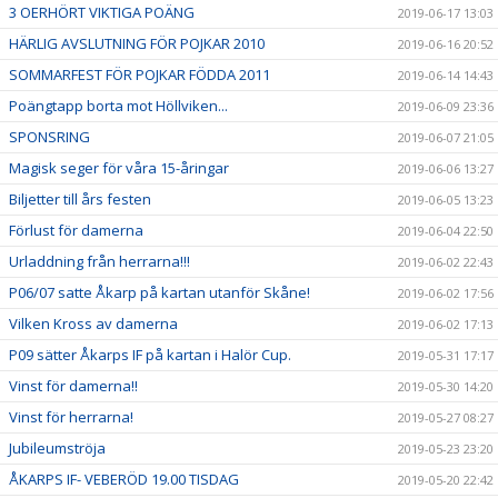
3 OERHÖRT VIKTIGA POÄNG
2019-06-17 13:03
HÄRLIG AVSLUTNING FÖR POJKAR 2010
2019-06-16 20:52
SOMMARFEST FÖR POJKAR FÖDDA 2011
2019-06-14 14:43
Poängtapp borta mot Höllviken...
2019-06-09 23:36
SPONSRING
2019-06-07 21:05
Magisk seger för våra 15-åringar
2019-06-06 13:27
Biljetter till års festen
2019-06-05 13:23
Förlust för damerna
2019-06-04 22:50
Urladdning från herrarna!!!
2019-06-02 22:43
P06/07 satte Åkarp på kartan utanför Skåne!
2019-06-02 17:56
Vilken Kross av damerna
2019-06-02 17:13
P09 sätter Åkarps IF på kartan i Halör Cup.
2019-05-31 17:17
Vinst för damerna!!
2019-05-30 14:20
Vinst för herrarna!
2019-05-27 08:27
Jubileumströja
2019-05-23 23:20
ÅKARPS IF- VEBERÖD 19.00 TISDAG
2019-05-20 22:42