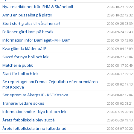
Nya restriktioner från FHM & Skåneboll
2020-10-29 09:22
Ännu en pusselbit på plats!
2020-10-22 12:32
Stort stort grattis till våra herrar!
2020-09-25 23:39
Fc Rosengård kom på besök
2020-09-24 12:43
Information inför Damlaget - MFF Dam
2020-09-10 13:05
Kvarglömda kläder på IP
2020-09-04 15:09
Succé för nya boll och lek!
2020-08-27 23:06
Matcher & publik
2020-08-17 20:49
Start för boll och lek
2020-08-17 19:12
Se reportaget om Eremal Zejnullahu efter premiären
2020-08-02 17:13
mot Kosova
Seriepremiär Åkarps IF - KSF Kosova
2020-08-02 17:06
Tränare/ Ledare sökes
2020-08-02 08:21
Informationsmöte - Nya boll och lek
2020-07-15 20:38
Årets fotbollskola blev succé
2020-06-29 19:13
Årets fotbollskola är nu fulltecknad
2020-06-07 20:22