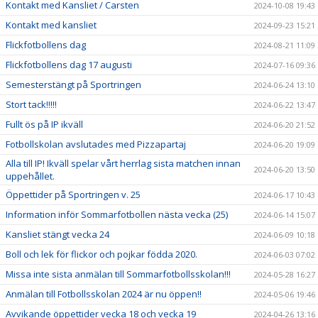
Kontakt med Kansliet / Carsten
2024-10-08 19:43
Kontakt med kansliet
2024-09-23 15:21
Flickfotbollens dag
2024-08-21 11:09
Flickfotbollens dag 17 augusti
2024-07-16 09:36
Semesterstängt på Sportringen
2024-06-24 13:10
Stort tack!!!!!
2024-06-22 13:47
Fullt ös på IP ikväll
2024-06-20 21:52
Fotbollskolan avslutades med Pizzapartaj
2024-06-20 19:09
Alla till IP! Ikväll spelar vårt herrlag sista matchen innan
2024-06-20 13:50
uppehållet.
Öppettider på Sportringen v. 25
2024-06-17 10:43
Information inför Sommarfotbollen nästa vecka (25)
2024-06-14 15:07
Kansliet stängt vecka 24
2024-06-09 10:18
Boll och lek för flickor och pojkar födda 2020.
2024-06-03 07:02
Missa inte sista anmälan till Sommarfotbollsskolan!!!
2024-05-28 16:27
Anmälan till Fotbollsskolan 2024 är nu öppen!!
2024-05-06 19:46
Avvikande öppettider vecka 18 och vecka 19
2024-04-26 13:16