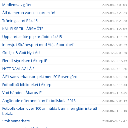
Medlemsavgiften
2019-04-03 09:03
Åif damerna vann sin premiär!
2019-03-23 20:23
Träningsstart P14-15
2019-03-18 21:20
KALLELSE TILL ÅRSMÖTE
2019-03-11 22:09
Uppstartsmöte pojkar födda 14/15
2019-03-11 13:59
Intervju i Skånesport med Åif,s Sportchef
2019-02-19 08:59
God Jul & Gott Nytt År!
2018-12-20 09:58
Fler till styrelsen i Åkarp IF
2018-12-12 15:39
NYTT DAMLAG I ÅIF
2018-10-03 19:26
ÅIF i samverkansprojekt med FC Rosengård
2018-09-10 10:54
Fotboll på biblioteket i Åkarp
2018-09-05 13:34
Vad händer i Åkarps IF
2018-08-21 14:45
Angående efteranmälan fotbollskola 2018
2018-06-19 08:19
Fotbollskolan över 100 anmälda barn men glöm inte att
2018-06-01 10:18
betala
Stolt samarbete
2018-05-18 12:47