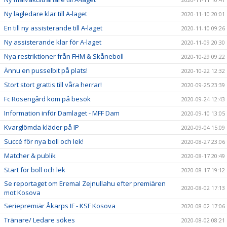
Ny lagledare klar till A-laget
2020-11-10 20:01
En till ny assisterande till A-laget
2020-11-10 09:26
Ny assisterande klar för A-laget
2020-11-09 20:30
Nya restriktioner från FHM & Skåneboll
2020-10-29 09:22
Ännu en pusselbit på plats!
2020-10-22 12:32
Stort stort grattis till våra herrar!
2020-09-25 23:39
Fc Rosengård kom på besök
2020-09-24 12:43
Information inför Damlaget - MFF Dam
2020-09-10 13:05
Kvarglömda kläder på IP
2020-09-04 15:09
Succé för nya boll och lek!
2020-08-27 23:06
Matcher & publik
2020-08-17 20:49
Start för boll och lek
2020-08-17 19:12
Se reportaget om Eremal Zejnullahu efter premiären
2020-08-02 17:13
mot Kosova
Seriepremiär Åkarps IF - KSF Kosova
2020-08-02 17:06
Tränare/ Ledare sökes
2020-08-02 08:21