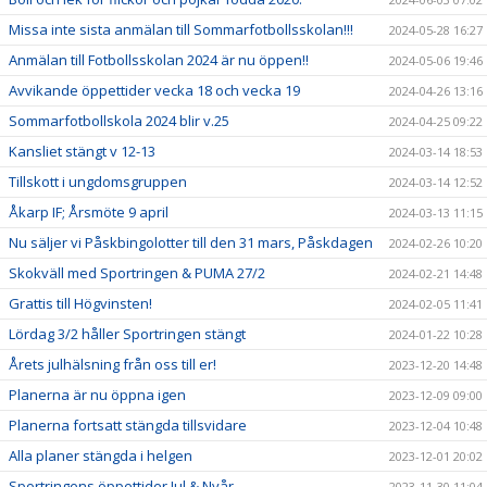
Missa inte sista anmälan till Sommarfotbollsskolan!!!
2024-05-28 16:27
Anmälan till Fotbollsskolan 2024 är nu öppen!!
2024-05-06 19:46
Avvikande öppettider vecka 18 och vecka 19
2024-04-26 13:16
Sommarfotbollskola 2024 blir v.25
2024-04-25 09:22
Kansliet stängt v 12-13
2024-03-14 18:53
Tillskott i ungdomsgruppen
2024-03-14 12:52
Åkarp IF; Årsmöte 9 april
2024-03-13 11:15
Nu säljer vi Påskbingolotter till den 31 mars, Påskdagen
2024-02-26 10:20
Skokväll med Sportringen & PUMA 27/2
2024-02-21 14:48
Grattis till Högvinsten!
2024-02-05 11:41
Lördag 3/2 håller Sportringen stängt
2024-01-22 10:28
Årets julhälsning från oss till er!
2023-12-20 14:48
Planerna är nu öppna igen
2023-12-09 09:00
Planerna fortsatt stängda tillsvidare
2023-12-04 10:48
Alla planer stängda i helgen
2023-12-01 20:02
Sportringens öppettider Jul & Nyår
2023-11-30 11:04