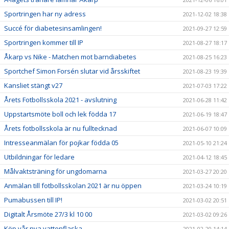
Sportringen har ny adress
2021-12-02 18:38
Succé för diabetesinsamlingen!
2021-09-27 12:59
Sportringen kommer till IP
2021-08-27 18:17
Åkarp vs Nike - Matchen mot barndiabetes
2021-08-25 16:23
Sportchef Simon Forsén slutar vid årsskiftet
2021-08-23 19:39
Kansliet stängt v27
2021-07-03 17:22
Årets Fotbollsskola 2021 - avslutning
2021-06-28 11:42
Uppstartsmöte boll och lek födda 17
2021-06-19 18:47
Årets fotbollsskola är nu fulltecknad
2021-06-07 10:09
Intresseanmälan för pojkar födda 05
2021-05-10 21:24
Utbildningar för ledare
2021-04-12 18:45
Målvaktsträning för ungdomarna
2021-03-27 20:20
Anmälan till fotbollsskolan 2021 är nu öppen
2021-03-24 10:19
Pumabussen till IP!
2021-03-02 20:51
Digitalt Årsmöte 27/3 kl 10 00
2021-03-02 09:26
Köp vår nya vattenflaska
2021-02-20 14:14