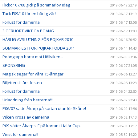
Flickor 07/08 gick på sommarlov idag
2019-06-19 22:19
Tack F09/10 för en härlig vår!
2019-06-17 13:19
Förlust för damerna
2019-06-17 13:05
3 OERHÖRT VIKTIGA POÄNG
2019-06-17 13:03
HÄRLIG AVSLUTNING FÖR POJKAR 2010
2019-06-16 20:52
SOMMARFEST FÖR POJKAR FÖDDA 2011
2019-06-14 14:43
Poängtapp borta mot Höllviken...
2019-06-09 23:36
SPONSRING
2019-06-07 21:05
Magisk seger för våra 15-åringar
2019-06-06 13:27
Biljetter till års festen
2019-06-05 13:23
Förlust för damerna
2019-06-04 22:50
Urladdning från herrarna!!!
2019-06-02 22:43
P06/07 satte Åkarp på kartan utanför Skåne!
2019-06-02 17:56
Vilken Kross av damerna
2019-06-02 17:13
P09 sätter Åkarps IF på kartan i Halör Cup.
2019-05-31 17:17
Vinst för damerna!!
2019-05-30 14:20