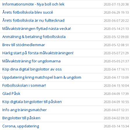
Informationsmöte - Nya boll och lek
2020-07-15 20:38
Årets fotbollskola blev succé
2020-06-29 19:13
Årets fotbollskola är nu fulltecknad
2020-06-07 20:22
Målvaktsträningen flyttad nästa vecka!
2020-05-14 21:13
Anmälning & betalning fotbollsskola
2020-05-12 09:00
Brev till stödmedlemmar
2020-05-12 08:51
Härlig start på första målvaktsträningen!
2020-05-07 21:29
Målvaktsträning för ungdomarna
2020-05-05 21:37
Köp dina digital bingolottor av oss
2020-04-17 16:11
Uppdatering kring matchspel barn & ungdom
2020-04-17 13:09
Fotbollsskolan i sommar!
2020-04-15 10:04
Glad Påsk
2020-04-09 17:39
Köp digitala bingolotter till påsken
2020-04-09 10:55
Info ang träningsmatcher
2020-04-07 12:31
Bingolotter till påsken
2020-04-02 09:33
Corona, uppdatering
2020-03-14 15:34