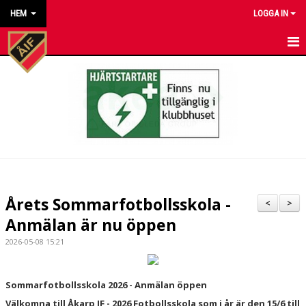
HEM
LOGGA IN
HEM
NYHETER
KALENDER
MATCHER
KONTAKT TILL VÅRA LAG
Årets Sommarfotbollsskola -
<
>
KONTAKT ÅKARP IF
Anmälan är nu öppen
2026-05-08 15:21
OM FÖRENINGEN
DOKUMENT
Sommarfotbollsskola 2026 - Anmälan öppen
Välkomna till Åkarp IF - 2026 Fotbollsskola som i år är den 15/6 till
BESTÄLL VÅRA KLUBBKLÄDER