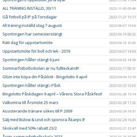
ALL TRÄNING INSTÄLLD, 30/11
2023-11-30 09:49
Gå fotboll på IP på Torsdagar
2023-11-21 15:17
All träning inställd idag 7 augusti
2023-08-07 15:06
Sportringen har semesterstängt
2023-06-19 08:32
Rätt dag för uppstartsmöte
2023-06-12 10:20
Uppstartsmöte för boll och lek - 2019
2023-06-07 14:04
Sportringen håller stängt 6 juni
2023-06-02 14:59
Sommarfotbollsskolan är nu fullteckand!!
2023-05-17 08:51
Glöm inte köpa din Påsklott - Bingolotto 9 april
2023-04-04 13:19
Sportringen håller stängt i Påsk
2023-03-23 12:03
Bingolotto Påskdagen 9 april – Vårens Stora Påskfest!
2023-02-28 15:14
Välkomna till Årsmöte 25 mars
2023-02-28 11:52
Assisterande tränare sökes till P 2009
2023-02-24 16:31
Sälj med Bülow & Lind och sponsra Åkarps IF
2023-02-24 16:29
Skokväll med 50% rabatt 23/2
2023-02-21 12:47
Årets sommarfotbollsskola 2023
2023-01-26 15:18