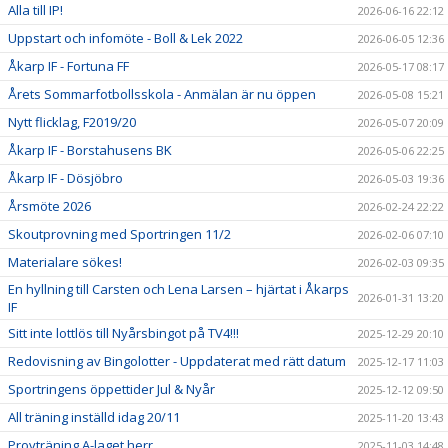
Alla till IP!
2026-06-16 22:12
Uppstart och infomöte - Boll & Lek 2022
2026-06-05 12:36
Åkarp IF - Fortuna FF
2026-05-17 08:17
Årets Sommarfotbollsskola - Anmälan är nu öppen
2026-05-08 15:21
Nytt flicklag, F2019/20
2026-05-07 20:09
Åkarp IF - Borstahusens BK
2026-05-06 22:25
Åkarp IF - Dösjöbro
2026-05-03 19:36
Årsmöte 2026
2026-02-24 22:22
Skoutprovning med Sportringen 11/2
2026-02-06 07:10
Materialare sökes!
2026-02-03 09:35
En hyllning till Carsten och Lena Larsen – hjärtat i Åkarps
2026-01-31 13:20
IF
Sitt inte lottlös till Nyårsbingot på TV4!!!
2025-12-29 20:10
Redovisning av Bingolotter - Uppdaterat med rätt datum
2025-12-17 11:03
Sportringens öppettider Jul & Nyår
2025-12-12 09:50
All träning inställd idag 20/11
2025-11-20 13:43
Provträning A-laget herr
2025-11-03 14:48