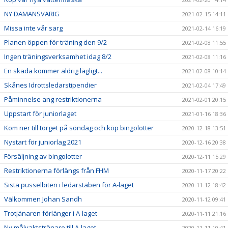
NY DAMANSVARIG
2021-02-15 14:11
Missa inte vår sarg
2021-02-14 16:19
Planen öppen för träning den 9/2
2021-02-08 11:55
Ingen träningsverksamhet idag 8/2
2021-02-08 11:16
En skada kommer aldrig lägligt...
2021-02-08 10:14
Skånes Idrottsledarstipendier
2021-02-04 17:49
Påminnelse ang restriktionerna
2021-02-01 20:15
Uppstart för juniorlaget
2021-01-16 18:36
Kom ner till torget på söndag och köp bingolotter
2020-12-18 13:51
Nystart för juniorlag 2021
2020-12-16 20:38
Försäljning av bingolotter
2020-12-11 15:29
Restriktionerna förlängs från FHM
2020-11-17 20:22
Sista pusselbiten i ledarstaben för A-laget
2020-11-12 18:42
Välkommen Johan Sandh
2020-11-12 09:41
Trotjänaren förlänger i A-laget
2020-11-11 21:16
Ny målvaktstränare till A-laget
2020-11-11 10:41