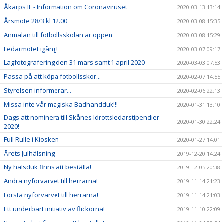
Åkarps IF - Information om Coronaviruset
2020-03-13 13:14
Årsmöte 28/3 kl 12.00
2020-03-08 15:35
Anmälan till fotbollsskolan är öppen
2020-03-08 15:29
Ledarmötet igång!
2020-03-07 09:17
Lagfotografering den 31 mars samt 1 april 2020
2020-03-03 07:53
Passa på att köpa fotbollsskor...
2020-02-07 14:55
Styrelsen informerar...
2020-02-06 22:13
Missa inte vår magiska Badhandduk!!!
2020-01-31 13:10
Dags att nominera till Skånes Idrottsledarstipendier
2020-01-30 22:24
2020!
Full Rulle i Kiosken
2020-01-27 14:01
Årets Julhälsning
2019-12-20 14:24
Ny halsduk finns att beställa!
2019-12-05 20:38
Andra nyförvärvet till herrarna!
2019-11-14 21:23
Första nyförvärvet till herrarna!
2019-11-14 21:03
Ett underbart initiativ av flickorna!
2019-11-10 22:09