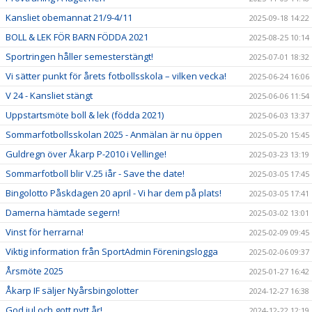
Kansliet obemannat 21/9-4/11
2025-09-18 14:22
BOLL & LEK FÖR BARN FÖDDA 2021
2025-08-25 10:14
Sportringen håller semesterstängt!
2025-07-01 18:32
Vi sätter punkt för årets fotbollsskola – vilken vecka!
2025-06-24 16:06
V 24 - Kansliet stängt
2025-06-06 11:54
Uppstartsmöte boll & lek (födda 2021)
2025-06-03 13:37
Sommarfotbollsskolan 2025 - Anmälan är nu öppen
2025-05-20 15:45
Guldregn över Åkarp P-2010 i Vellinge!
2025-03-23 13:19
Sommarfotboll blir V.25 iår - Save the date!
2025-03-05 17:45
Bingolotto Påskdagen 20 april - Vi har dem på plats!
2025-03-05 17:41
Damerna hämtade segern!
2025-03-02 13:01
Vinst för herrarna!
2025-02-09 09:45
Viktig information från SportAdmin Föreningslogga
2025-02-06 09:37
Årsmöte 2025
2025-01-27 16:42
Åkarp IF säljer Nyårsbingolotter
2024-12-27 16:38
God jul och gott nytt år!
2024-12-22 12:19