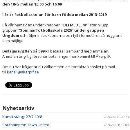
den 18/6, mellan 13:00 och 16:00
I år är fotbollsskolan för barn födda mellan 2013-2019
På vår hemsidan under knappen "
BLI MEDLEM"
letar ni upp
gruppen
"Sommarfotbollsskola 2026" under gruppen
Ungdom
och följer instruktionerna och fyll i formuläret så noggrant
som möjligt.
Deltagaravgiften på
599 kr
betalas i samband med anmälan.
Anmälan är giltig först när betalningen har kommit till Åkarp IF.
Om du har frågor är du välkommen att kontakta kansliet på mail
till
kansli@akarpif.se
Nyhetsarkiv
Kansli stängt 27/7-10/8
2026-07-15 09:23
Southampton Town United
2026-07-08 12:08