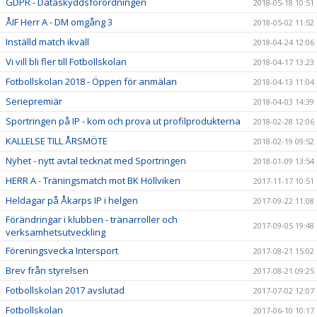
GDPR - Dataskyddsförordningen
2018-05-18 10:51
ÅIF Herr A - DM omgång 3
2018-05-02 11:52
Inställd match ikväll
2018-04-24 12:06
Vi vill bli fler till Fotbollskolan
2018-04-17 13:23
Fotbollskolan 2018 - Öppen för anmälan
2018-04-13 11:04
Seriepremiär
2018-04-03 14:39
Sportringen på IP - kom och prova ut profilprodukterna
2018-02-28 12:06
KALLELSE TILL ÅRSMÖTE
2018-02-19 09:52
Nyhet - nytt avtal tecknat med Sportringen
2018-01-09 13:54
HERR A - Träningsmatch mot BK Höllviken
2017-11-17 10:51
Heldagar på Åkarps IP i helgen
2017-09-22 11:08
Förändringar i klubben - tränarroller och
2017-09-05 19:48
verksamhetsutveckling
Föreningsvecka Intersport
2017-08-21 15:02
Brev från styrelsen
2017-08-21 09:25
Fotbollskolan 2017 avslutad
2017-07-02 12:07
Fotbollskolan
2017-06-10 10:17