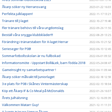
Åkarp söker ny Herransvarig
2023-01-22 16:03
Perfekta julklappen!
2022-11-17 13:21
Tränare till J-laget
2022-10-27 19:48
Fler tränare behövs till våra ungdomslag
2022-09-26 11:55
Beställ våra snygga klubbkläder!!!
2022-08-29 13:25
Förändring i tränarstaben för A-laget Herrar
2022-06-13 21:52
Serieseger för P08!
2022-06-13 12:45
Sommarfotbollsskolan är nu fullbokad
2022-06-01 09:32
Informationsmöte - Uppstart Boll&Lek, barn födda 2018
2022-05-24 08:47
GameInsight ny samarbetspartner !
2022-04-11 09:44
Åkarp söker målvakt till Juniorlaget
2022-02-18 12:59
3:e plats för P08 i Skånes Vintermästerskap
2022-02-13 18:04
Köp ett Åkarp IF & Co Meal på McDonalds
2022-01-26 16:07
Årets Julhälsning
2021-12-16 09:39
Välkommen Matarr Guy!
2021-12-11 11:31
A-lagets tränare lämnar Åkarp
2021-12-06 16:01