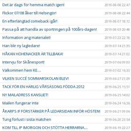
Det är dags för hemma match igen!
2019-08-08 22:47
Flickor 07/08 åker till Helsingör!
2019-08-08 22:44
En efterlängtad comeback igår!
2019-08-07 18:12
Passa på att handla av sportringen på 100års-dagen!
2019-08-03 20:48
Information ang materialet!
2019-07-23 22:18
Han blir ny lagledare!
2019-07-14 21:35
HÅKAN HOHENACKER ÄR TILLBAKA!
2019-07-14 21:02
Intervju för Skånesport!
2019-07-06 09:03
Välkommen hem KE....
2019-07-02 16:33
VILKEN SUCCÉ SOMMARSKOLAN BLEV!
2019-06-27 21:29
TACK FÖR EN HÄRLIG VÅRSÄSONG FÖDDA 2012
2019-06-25 15:51
NY MAILADRESS KANSLIET!
2019-06-25 14:02
Mailen fungerar inte
2019-06-24 16:36
ÅKARPS IF FÖRSTÄRKER PÅ LEDARSIDAN INFÖR HÖSTEN!
2019-06-21 09:06
Tung förlust i sista matchen
2019-06-20 23:54
KOM TILL IP IMORGON OCH STÖTTA HERRARNA....
2019-06-19 22:27