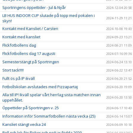
Sportringens öppettider - Jul & Nyår
2024-12-04 20:58
LB HUS INDOOR CUP slutade på topp med pokalen i
2024-11-29 11:21
skyn!
Kontakt med Kansliet / Carsten
2024-10-08 19:43
Kontakt med kansliet
2024-09-23 15:21
Flickfotbollens dag
2024-08-21 11:09
Flickfotbollens dag 17 augusti
2024-07-16 09:36
Semesterstängt på Sportringen
2024-06-24 13:10
Stort tack!!!!!
2024-06-22 13:47
Fullt ös på IP ikväll
2024-06-20 21:52
Fotbollskolan avslutades med Pizzapartaj
2024-06-20 19:09
Alla till IP! Ikväll spelar vårt herrlag sista matchen innan
2024-06-20 13:50
uppehållet.
Öppettider på Sportringen v. 25
2024-06-17 10:43
Information inför Sommarfotbollen nästa vecka (25)
2024-06-14 15:07
Kansliet stängt vecka 24
2024-06-09 10:18
Boll och lek för flickor och pojkar födda 2020.
2024-06-03 07:02