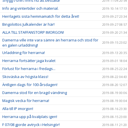
Snygg t-shirt finns nu att beställa!
2019-11-04 20:54
Info ang vintertider och material.
2019-10-14 17:13
Herrlagets sista hemmamatch för detta året!
2019-09-27 23:34
Bingolottos Julkalender är här!
2019-09-27 08:57
ALLA TILL STAFFANSTORP IMORGON!
2019-09-20 21:34
Damerna ville inte vara sämre än herrarna och stod för
2019-09-15 23:02
en galen urladdning!
Urladdning för herrarna!
2019-09-13 20:35
Herrarna fortsätter jaga kvalet
2019-09-01 18:04
Förlust för herrarna i fredags...
2019-08-25 22:24
Skoväska av högsta klass!
2019-08-22 04:43
Äntligen dags för 100-årsdagen!
2019-08-20 12:07
Damerna stod för en bragd vändning
2019-08-19 00:06
Magisk vecka för herrarna!
2019-08-19 00:04
Alla till IP imorgon!
2019-08-16 23:30
Herrarna upp på kvalplats igen!
2019-08-15 23:00
F 07/08 gjorde avtryck i Helsingör!
2019-08-11 21:20