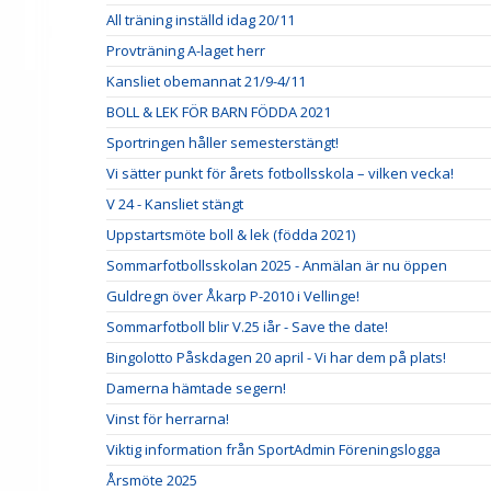
All träning inställd idag 20/11
Provträning A-laget herr
Kansliet obemannat 21/9-4/11
BOLL & LEK FÖR BARN FÖDDA 2021
Sportringen håller semesterstängt!
Vi sätter punkt för årets fotbollsskola – vilken vecka!
V 24 - Kansliet stängt
Uppstartsmöte boll & lek (födda 2021)
Sommarfotbollsskolan 2025 - Anmälan är nu öppen
Guldregn över Åkarp P-2010 i Vellinge!
Sommarfotboll blir V.25 iår - Save the date!
Bingolotto Påskdagen 20 april - Vi har dem på plats!
Damerna hämtade segern!
Vinst för herrarna!
Viktig information från SportAdmin Föreningslogga
Årsmöte 2025