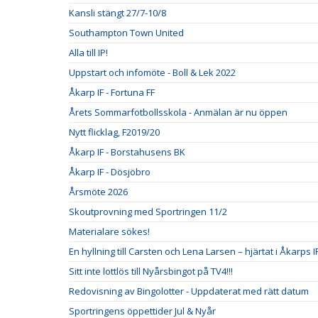
Kansli stängt 27/7-10/8
Southampton Town United
Alla till IP!
Uppstart och infomöte - Boll & Lek 2022
Åkarp IF - Fortuna FF
Årets Sommarfotbollsskola - Anmälan är nu öppen
Nytt flicklag, F2019/20
Åkarp IF - Borstahusens BK
Åkarp IF - Dösjöbro
Årsmöte 2026
Skoutprovning med Sportringen 11/2
Materialare sökes!
En hyllning till Carsten och Lena Larsen – hjärtat i Åkarps I
Sitt inte lottlös till Nyårsbingot på TV4!!!
Redovisning av Bingolotter - Uppdaterat med rätt datum
Sportringens öppettider Jul & Nyår