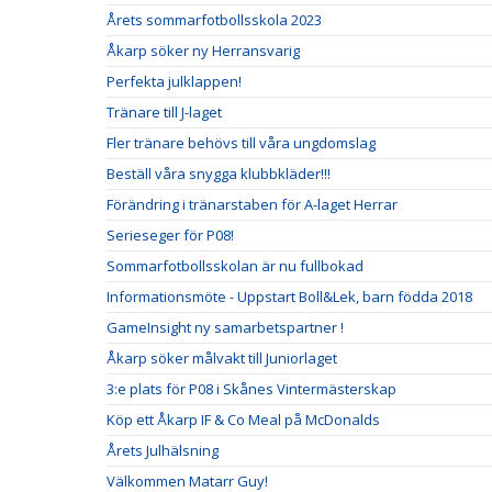
Årets sommarfotbollsskola 2023
Åkarp söker ny Herransvarig
Perfekta julklappen!
Tränare till J-laget
Fler tränare behövs till våra ungdomslag
Beställ våra snygga klubbkläder!!!
Förändring i tränarstaben för A-laget Herrar
Serieseger för P08!
Sommarfotbollsskolan är nu fullbokad
Informationsmöte - Uppstart Boll&Lek, barn födda 2018
GameInsight ny samarbetspartner !
Åkarp söker målvakt till Juniorlaget
3:e plats för P08 i Skånes Vintermästerskap
Köp ett Åkarp IF & Co Meal på McDonalds
Årets Julhälsning
Välkommen Matarr Guy!