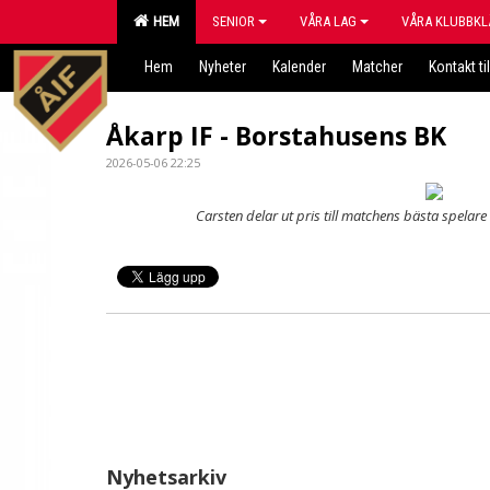
HEM
SENIOR
VÅRA LAG
VÅRA KLUBBKL
Hem
Nyheter
Kalender
Matcher
Kontakt til
Åkarp IF - Borstahusens BK
2026-05-06 22:25
Carsten delar ut pris till matchens bästa spelare 
Nyhetsarkiv