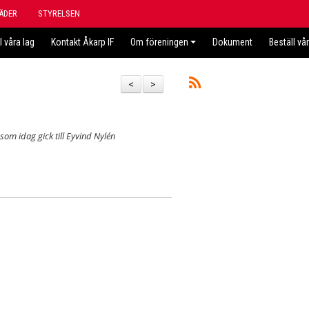
ÄDER
STYRELSEN
l våra lag
Kontakt Åkarp IF
Om föreningen
Dokument
Beställ vå
<
>
som idag gick till Eyvind Nylén