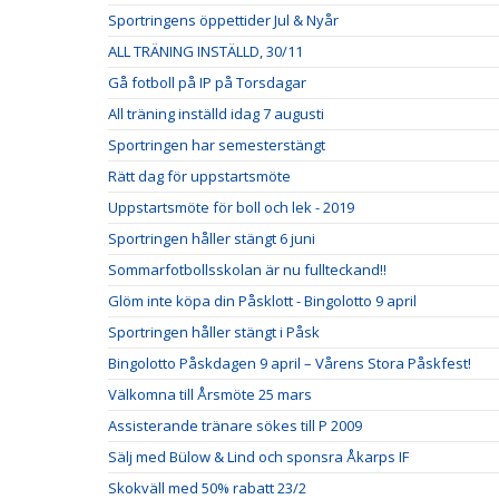
Sportringens öppettider Jul & Nyår
ALL TRÄNING INSTÄLLD, 30/11
Gå fotboll på IP på Torsdagar
All träning inställd idag 7 augusti
Sportringen har semesterstängt
Rätt dag för uppstartsmöte
Uppstartsmöte för boll och lek - 2019
Sportringen håller stängt 6 juni
Sommarfotbollsskolan är nu fullteckand!!
Glöm inte köpa din Påsklott - Bingolotto 9 april
Sportringen håller stängt i Påsk
Bingolotto Påskdagen 9 april – Vårens Stora Påskfest!
Välkomna till Årsmöte 25 mars
Assisterande tränare sökes till P 2009
Sälj med Bülow & Lind och sponsra Åkarps IF
Skokväll med 50% rabatt 23/2