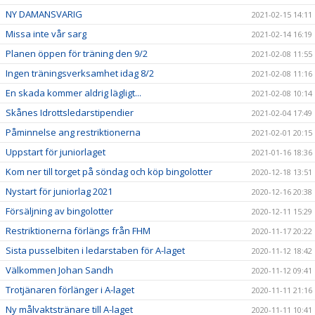
NY DAMANSVARIG
2021-02-15 14:11
Missa inte vår sarg
2021-02-14 16:19
Planen öppen för träning den 9/2
2021-02-08 11:55
Ingen träningsverksamhet idag 8/2
2021-02-08 11:16
En skada kommer aldrig lägligt...
2021-02-08 10:14
Skånes Idrottsledarstipendier
2021-02-04 17:49
Påminnelse ang restriktionerna
2021-02-01 20:15
Uppstart för juniorlaget
2021-01-16 18:36
Kom ner till torget på söndag och köp bingolotter
2020-12-18 13:51
Nystart för juniorlag 2021
2020-12-16 20:38
Försäljning av bingolotter
2020-12-11 15:29
Restriktionerna förlängs från FHM
2020-11-17 20:22
Sista pusselbiten i ledarstaben för A-laget
2020-11-12 18:42
Välkommen Johan Sandh
2020-11-12 09:41
Trotjänaren förlänger i A-laget
2020-11-11 21:16
Ny målvaktstränare till A-laget
2020-11-11 10:41