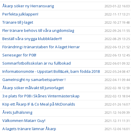
Åkarp söker ny Herransvarig
2023-01-22 16:03
Perfekta julklappen!
2022-11-17 13:21
Tränare till J-laget
2022-10-27 19:48
Fler tränare behövs till våra ungdomslag
2022-09-26 11:55
Beställ våra snygga klubbkläder!!!
2022-08-29 13:25
Förändring i tränarstaben för A-laget Herrar
2022-06-13 21:52
Serieseger för P08!
2022-06-13 12:45
Sommarfotbollsskolan är nu fullbokad
2022-06-01 09:32
Informationsmöte - Uppstart Boll&Lek, barn födda 2018
2022-05-24 08:47
GameInsight ny samarbetspartner !
2022-04-11 09:44
Åkarp söker målvakt till Juniorlaget
2022-02-18 12:59
3:e plats för P08 i Skånes Vintermästerskap
2022-02-13 18:04
Köp ett Åkarp IF & Co Meal på McDonalds
2022-01-26 16:07
Årets Julhälsning
2021-12-16 09:39
Välkommen Matarr Guy!
2021-12-11 11:31
A-lagets tränare lämnar Åkarp
2021-12-06 16:01