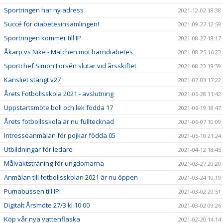
Sportringen har ny adress
2021-12-02 18:38
Succé för diabetesinsamlingen!
2021-09-27 12:59
Sportringen kommer till IP
2021-08-27 18:17
Åkarp vs Nike - Matchen mot barndiabetes
2021-08-25 16:23
Sportchef Simon Forsén slutar vid årsskiftet
2021-08-23 19:39
Kansliet stängt v27
2021-07-03 17:22
Årets Fotbollsskola 2021 - avslutning
2021-06-28 11:42
Uppstartsmöte boll och lek födda 17
2021-06-19 18:47
Årets fotbollsskola är nu fulltecknad
2021-06-07 10:09
Intresseanmälan för pojkar födda 05
2021-05-10 21:24
Utbildningar för ledare
2021-04-12 18:45
Målvaktsträning för ungdomarna
2021-03-27 20:20
Anmälan till fotbollsskolan 2021 är nu öppen
2021-03-24 10:19
Pumabussen till IP!
2021-03-02 20:51
Digitalt Årsmöte 27/3 kl 10 00
2021-03-02 09:26
Köp vår nya vattenflaska
2021-02-20 14:14