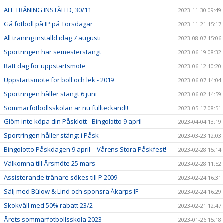
ALL TRÄNING INSTÄLLD, 30/11
2023-11-30 09:49
Gå fotboll på IP på Torsdagar
2023-11-21 15:17
All träning inställd idag 7 augusti
2023-08-07 15:06
Sportringen har semesterstängt
2023-06-19 08:32
Rätt dag för uppstartsmöte
2023-06-12 10:20
Uppstartsmöte för boll och lek - 2019
2023-06-07 14:04
Sportringen håller stängt 6 juni
2023-06-02 14:59
Sommarfotbollsskolan är nu fullteckand!!
2023-05-17 08:51
Glöm inte köpa din Påsklott - Bingolotto 9 april
2023-04-04 13:19
Sportringen håller stängt i Påsk
2023-03-23 12:03
Bingolotto Påskdagen 9 april – Vårens Stora Påskfest!
2023-02-28 15:14
Välkomna till Årsmöte 25 mars
2023-02-28 11:52
Assisterande tränare sökes till P 2009
2023-02-24 16:31
Sälj med Bülow & Lind och sponsra Åkarps IF
2023-02-24 16:29
Skokväll med 50% rabatt 23/2
2023-02-21 12:47
Årets sommarfotbollsskola 2023
2023-01-26 15:18