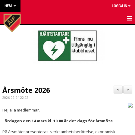
HEM
LOGGA IN
HEM
NYHETER
KALENDER
MATCHER
KONTAKT TILL VÅRA LAG
Årsmöte 2026
<
>
KONTAKT ÅKARP IF
2026-02-24 22:22
OM FÖRENINGEN
Hej alla medlemmar.
Lördagen den 14 mars kl. 10.00 är det dags för årsmöte
!
DOKUMENT
På årsmötet presenteras verksamhetsberättelse, ekonomisk
BESTÄLL VÅRA KLUBBKLÄDER