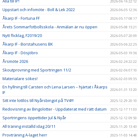
Alla till IP!
2026-06-16 22:12
Uppstart och infomöte - Boll & Lek 2022
2026-06-05 12:36
Åkarp IF - Fortuna FF
2026-05-17 08:17
Årets Sommarfotbollsskola - Anmälan är nu öppen
2026-05-08 15:21
Nytt flicklag, F2019/20
2026-05-07 20:09
Åkarp IF - Borstahusens BK
2026-05-06 22:25
Åkarp IF - Dösjöbro
2026-05-03 19:36
Årsmöte 2026
2026-02-24 22:22
Skoutprovning med Sportringen 11/2
2026-02-06 07:10
Materialare sökes!
2026-02-03 09:35
En hyllning till Carsten och Lena Larsen – hjärtat i Åkarps
2026-01-31 13:20
IF
Sitt inte lottlös till Nyårsbingot på TV4!!!
2025-12-29 20:10
Redovisning av Bingolotter - Uppdaterat med rätt datum
2025-12-17 11:03
Sportringens öppettider Jul & Nyår
2025-12-12 09:50
All träning inställd idag 20/11
2025-11-20 13:43
Provträning A-laget herr
2025-11-03 14:48