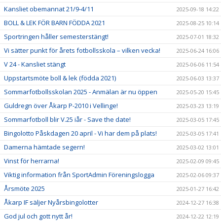
Kansliet obemannat 21/9-4/11
2025-09-18 14:22
BOLL & LEK FÖR BARN FÖDDA 2021
2025-08-25 10:14
Sportringen håller semesterstängt!
2025-07-01 18:32
Vi sätter punkt för årets fotbollsskola – vilken vecka!
2025-06-24 16:06
V 24 - Kansliet stängt
2025-06-06 11:54
Uppstartsmöte boll & lek (födda 2021)
2025-06-03 13:37
Sommarfotbollsskolan 2025 - Anmälan är nu öppen
2025-05-20 15:45
Guldregn över Åkarp P-2010 i Vellinge!
2025-03-23 13:19
Sommarfotboll blir V.25 iår - Save the date!
2025-03-05 17:45
Bingolotto Påskdagen 20 april - Vi har dem på plats!
2025-03-05 17:41
Damerna hämtade segern!
2025-03-02 13:01
Vinst för herrarna!
2025-02-09 09:45
Viktig information från SportAdmin Föreningslogga
2025-02-06 09:37
Årsmöte 2025
2025-01-27 16:42
Åkarp IF säljer Nyårsbingolotter
2024-12-27 16:38
God jul och gott nytt år!
2024-12-22 12:19