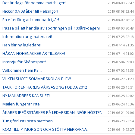
Det är dags för hemma match igen!
2019-08-08 22:47
Flickor 07/08 åker till Helsingör!
2019-08-08 22:44
En efterlängtad comeback igår!
2019-08-07 18:12
Passa på att handla av sportringen på 100års-dagen!
2019-08-03 20:48
Information ang materialet!
2019-07-23 22:18
Han blir ny lagledare!
2019-07-14 21:35
HÅKAN HOHENACKER ÄR TILLBAKA!
2019-07-14 21:02
Intervju för Skånesport!
2019-07-06 09:03
Välkommen hem KE....
2019-07-02 16:33
VILKEN SUCCÉ SOMMARSKOLAN BLEV!
2019-06-27 21:29
TACK FÖR EN HÄRLIG VÅRSÄSONG FÖDDA 2012
2019-06-25 15:51
NY MAILADRESS KANSLIET!
2019-06-25 14:02
Mailen fungerar inte
2019-06-24 16:36
ÅKARPS IF FÖRSTÄRKER PÅ LEDARSIDAN INFÖR HÖSTEN!
2019-06-21 09:06
Tung förlust i sista matchen
2019-06-20 23:54
KOM TILL IP IMORGON OCH STÖTTA HERRARNA....
2019-06-19 22:27