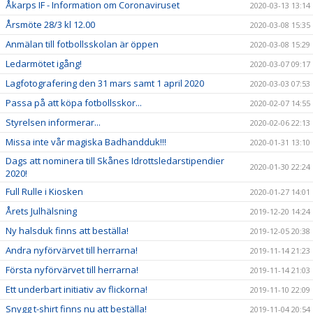
Åkarps IF - Information om Coronaviruset
2020-03-13 13:14
Årsmöte 28/3 kl 12.00
2020-03-08 15:35
Anmälan till fotbollsskolan är öppen
2020-03-08 15:29
Ledarmötet igång!
2020-03-07 09:17
Lagfotografering den 31 mars samt 1 april 2020
2020-03-03 07:53
Passa på att köpa fotbollsskor...
2020-02-07 14:55
Styrelsen informerar...
2020-02-06 22:13
Missa inte vår magiska Badhandduk!!!
2020-01-31 13:10
Dags att nominera till Skånes Idrottsledarstipendier
2020-01-30 22:24
2020!
Full Rulle i Kiosken
2020-01-27 14:01
Årets Julhälsning
2019-12-20 14:24
Ny halsduk finns att beställa!
2019-12-05 20:38
Andra nyförvärvet till herrarna!
2019-11-14 21:23
Första nyförvärvet till herrarna!
2019-11-14 21:03
Ett underbart initiativ av flickorna!
2019-11-10 22:09
Snygg t-shirt finns nu att beställa!
2019-11-04 20:54