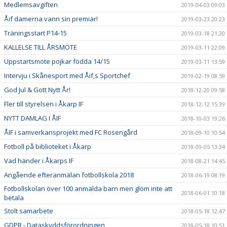
Medlemsavgiften
2019-04-03 09:03
Åif damerna vann sin premiär!
2019-03-23 20:23
Träningsstart P14-15
2019-03-18 21:20
KALLELSE TILL ÅRSMÖTE
2019-03-11 22:09
Uppstartsmöte pojkar födda 14/15
2019-03-11 13:59
Intervju i Skånesport med Åif,s Sportchef
2019-02-19 08:59
God Jul & Gott Nytt År!
2018-12-20 09:58
Fler till styrelsen i Åkarp IF
2018-12-12 15:39
NYTT DAMLAG I ÅIF
2018-10-03 19:26
ÅIF i samverkansprojekt med FC Rosengård
2018-09-10 10:54
Fotboll på biblioteket i Åkarp
2018-09-05 13:34
Vad händer i Åkarps IF
2018-08-21 14:45
Angående efteranmälan fotbollskola 2018
2018-06-19 08:19
Fotbollskolan över 100 anmälda barn men glöm inte att
2018-06-01 10:18
betala
Stolt samarbete
2018-05-18 12:47
GDPR - Dataskyddsförordningen
2018-05-18 10:51