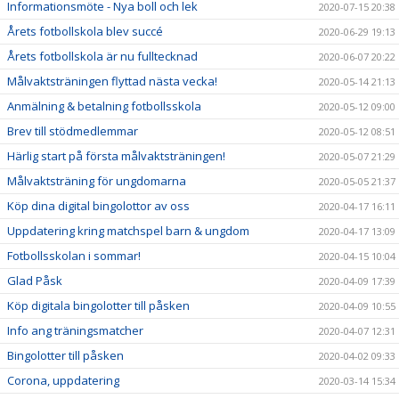
Informationsmöte - Nya boll och lek
2020-07-15 20:38
Årets fotbollskola blev succé
2020-06-29 19:13
Årets fotbollskola är nu fulltecknad
2020-06-07 20:22
Målvaktsträningen flyttad nästa vecka!
2020-05-14 21:13
Anmälning & betalning fotbollsskola
2020-05-12 09:00
Brev till stödmedlemmar
2020-05-12 08:51
Härlig start på första målvaktsträningen!
2020-05-07 21:29
Målvaktsträning för ungdomarna
2020-05-05 21:37
Köp dina digital bingolottor av oss
2020-04-17 16:11
Uppdatering kring matchspel barn & ungdom
2020-04-17 13:09
Fotbollsskolan i sommar!
2020-04-15 10:04
Glad Påsk
2020-04-09 17:39
Köp digitala bingolotter till påsken
2020-04-09 10:55
Info ang träningsmatcher
2020-04-07 12:31
Bingolotter till påsken
2020-04-02 09:33
Corona, uppdatering
2020-03-14 15:34