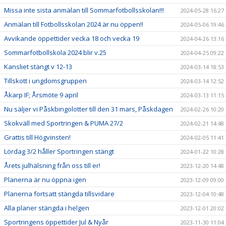
Missa inte sista anmälan till Sommarfotbollsskolan!!!
2024-05-28 16:27
Anmälan till Fotbollsskolan 2024 är nu öppen!!
2024-05-06 19:46
Avvikande öppettider vecka 18 och vecka 19
2024-04-26 13:16
Sommarfotbollskola 2024 blir v.25
2024-04-25 09:22
Kansliet stängt v 12-13
2024-03-14 18:53
Tillskott i ungdomsgruppen
2024-03-14 12:52
Åkarp IF; Årsmöte 9 april
2024-03-13 11:15
Nu säljer vi Påskbingolotter till den 31 mars, Påskdagen
2024-02-26 10:20
Skokväll med Sportringen & PUMA 27/2
2024-02-21 14:48
Grattis till Högvinsten!
2024-02-05 11:41
Lördag 3/2 håller Sportringen stängt
2024-01-22 10:28
Årets julhälsning från oss till er!
2023-12-20 14:48
Planerna är nu öppna igen
2023-12-09 09:00
Planerna fortsatt stängda tillsvidare
2023-12-04 10:48
Alla planer stängda i helgen
2023-12-01 20:02
Sportringens öppettider Jul & Nyår
2023-11-30 11:04