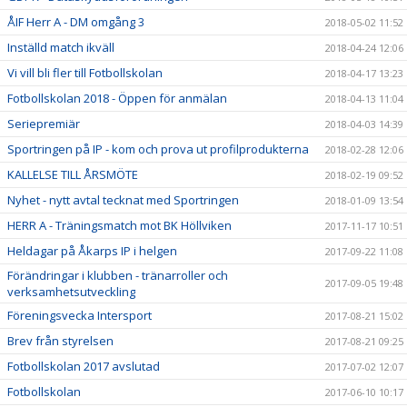
ÅIF Herr A - DM omgång 3
2018-05-02 11:52
Inställd match ikväll
2018-04-24 12:06
Vi vill bli fler till Fotbollskolan
2018-04-17 13:23
Fotbollskolan 2018 - Öppen för anmälan
2018-04-13 11:04
Seriepremiär
2018-04-03 14:39
Sportringen på IP - kom och prova ut profilprodukterna
2018-02-28 12:06
KALLELSE TILL ÅRSMÖTE
2018-02-19 09:52
Nyhet - nytt avtal tecknat med Sportringen
2018-01-09 13:54
HERR A - Träningsmatch mot BK Höllviken
2017-11-17 10:51
Heldagar på Åkarps IP i helgen
2017-09-22 11:08
Förändringar i klubben - tränarroller och
2017-09-05 19:48
verksamhetsutveckling
Föreningsvecka Intersport
2017-08-21 15:02
Brev från styrelsen
2017-08-21 09:25
Fotbollskolan 2017 avslutad
2017-07-02 12:07
Fotbollskolan
2017-06-10 10:17