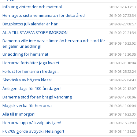
Info ang vintertider och material.
2019-10-14 17:13
Herrlagets sista hemmamatch för detta året!
2019-09-27 23:34
Bingolottos Julkalender är här!
2019-09-27 08:57
ALLA TILL STAFFANSTORP IMORGON!
2019-09-20 21:34
Damerna ville inte vara sämre än herrarna och stod för
2019-09-15 23:02
en galen urladdning!
Urladdning för herrarna!
2019-09-13 20:35
Herrarna fortsätter jaga kvalet
2019-09-01 18:04
Förlust för herrarna i fredags...
2019-08-25 22:24
Skoväska av högsta klass!
2019-08-22 04:43
Äntligen dags för 100-årsdagen!
2019-08-20 12:07
Damerna stod för en bragd vändning
2019-08-19 00:06
Magisk vecka för herrarna!
2019-08-19 00:04
Alla till IP imorgon!
2019-08-16 23:30
Herrarna upp på kvalplats igen!
2019-08-15 23:00
F 07/08 gjorde avtryck i Helsingör!
2019-08-11 21:20