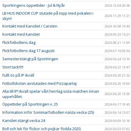
Sportringens öppettider - Jul & Nyår
2024-12-04 20:58
LB HUS INDOOR CUP slutade på topp med pokalen i
2024-11-29 11:21
skyn!
Kontakt med Kansliet / Carsten
2024-10-08 19:43
Kontakt med kansliet
2024-09-23 15:21
Flickfotbollens dag
2024-08-21 11:09
Flickfotbollens dag 17 augusti
2024-07-16 09:36
Semesterstängt på Sportringen
2024-06-24 13:10
Stort tack!!!!!
2024-06-22 13:47
Fullt ös på IP ikväll
2024-06-20 21:52
Fotbollskolan avslutades med Pizzapartaj
2024-06-20 19:09
Alla till IP! Ikväll spelar vårt herrlag sista matchen innan
2024-06-20 13:50
uppehållet.
Öppettider på Sportringen v. 25
2024-06-17 10:43
Information inför Sommarfotbollen nästa vecka (25)
2024-06-14 15:07
Kansliet stängt vecka 24
2024-06-09 10:18
Boll och lek för flickor och pojkar födda 2020.
2024-06-03 07:02