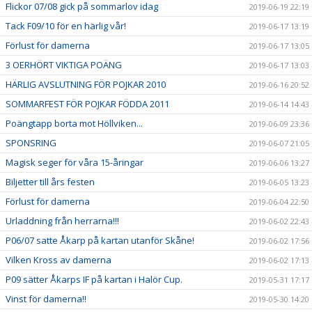
Flickor 07/08 gick på sommarlov idag
2019-06-19 22:19
Tack F09/10 för en härlig vår!
2019-06-17 13:19
Förlust för damerna
2019-06-17 13:05
3 OERHÖRT VIKTIGA POÄNG
2019-06-17 13:03
HÄRLIG AVSLUTNING FÖR POJKAR 2010
2019-06-16 20:52
SOMMARFEST FÖR POJKAR FÖDDA 2011
2019-06-14 14:43
Poängtapp borta mot Höllviken...
2019-06-09 23:36
SPONSRING
2019-06-07 21:05
Magisk seger för våra 15-åringar
2019-06-06 13:27
Biljetter till års festen
2019-06-05 13:23
Förlust för damerna
2019-06-04 22:50
Urladdning från herrarna!!!
2019-06-02 22:43
P06/07 satte Åkarp på kartan utanför Skåne!
2019-06-02 17:56
Vilken Kross av damerna
2019-06-02 17:13
P09 sätter Åkarps IF på kartan i Halör Cup.
2019-05-31 17:17
Vinst för damerna!!
2019-05-30 14:20