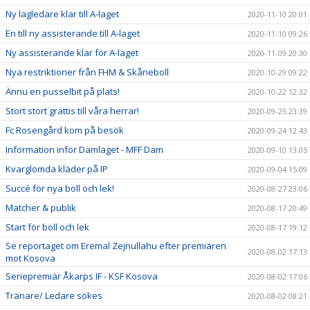
Ny lagledare klar till A-laget
2020-11-10 20:01
En till ny assisterande till A-laget
2020-11-10 09:26
Ny assisterande klar för A-laget
2020-11-09 20:30
Nya restriktioner från FHM & Skåneboll
2020-10-29 09:22
Ännu en pusselbit på plats!
2020-10-22 12:32
Stort stort grattis till våra herrar!
2020-09-25 23:39
Fc Rosengård kom på besök
2020-09-24 12:43
Information inför Damlaget - MFF Dam
2020-09-10 13:05
Kvarglömda kläder på IP
2020-09-04 15:09
Succé för nya boll och lek!
2020-08-27 23:06
Matcher & publik
2020-08-17 20:49
Start för boll och lek
2020-08-17 19:12
Se reportaget om Eremal Zejnullahu efter premiären
2020-08-02 17:13
mot Kosova
Seriepremiär Åkarps IF - KSF Kosova
2020-08-02 17:06
Tränare/ Ledare sökes
2020-08-02 08:21