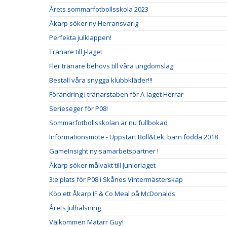
Årets sommarfotbollsskola 2023
Åkarp söker ny Herransvarig
Perfekta julklappen!
Tränare till J-laget
Fler tränare behövs till våra ungdomslag
Beställ våra snygga klubbkläder!!!
Förändring i tränarstaben för A-laget Herrar
Serieseger för P08!
Sommarfotbollsskolan är nu fullbokad
Informationsmöte - Uppstart Boll&Lek, barn födda 2018
GameInsight ny samarbetspartner !
Åkarp söker målvakt till Juniorlaget
3:e plats för P08 i Skånes Vintermästerskap
Köp ett Åkarp IF & Co Meal på McDonalds
Årets Julhälsning
Välkommen Matarr Guy!