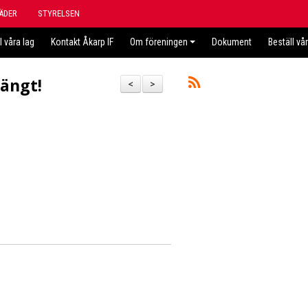
ÄDER
STYRELSEN
l våra lag
Kontakt Åkarp IF
Om föreningen
Dokument
Beställ vå
tängt!
<
>