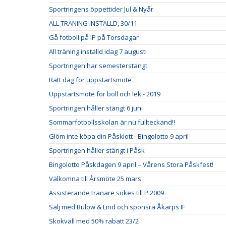
Sportringens öppettider Jul & Nyår
ALL TRÄNING INSTÄLLD, 30/11
Gå fotboll på IP på Torsdagar
All träning inställd idag 7 augusti
Sportringen har semesterstängt
Rätt dag för uppstartsmöte
Uppstartsmöte för boll och lek - 2019
Sportringen håller stängt 6 juni
Sommarfotbollsskolan är nu fullteckand!!
Glöm inte köpa din Påsklott - Bingolotto 9 april
Sportringen håller stängt i Påsk
Bingolotto Påskdagen 9 april – Vårens Stora Påskfest!
Välkomna till Årsmöte 25 mars
Assisterande tränare sökes till P 2009
Sälj med Bülow & Lind och sponsra Åkarps IF
Skokväll med 50% rabatt 23/2