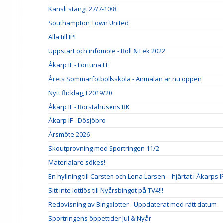
Kansli stängt 27/7-10/8
Southampton Town United
Alla till IP!
Uppstart och infomöte - Boll & Lek 2022
Åkarp IF - Fortuna FF
Årets Sommarfotbollsskola - Anmälan är nu öppen
Nytt flicklag, F2019/20
Åkarp IF - Borstahusens BK
Åkarp IF - Dösjöbro
Årsmöte 2026
Skoutprovning med Sportringen 11/2
Materialare sökes!
En hyllning till Carsten och Lena Larsen – hjärtat i Åkarps I
Sitt inte lottlös till Nyårsbingot på TV4!!!
Redovisning av Bingolotter - Uppdaterat med rätt datum
Sportringens öppettider Jul & Nyår