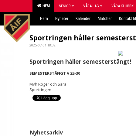
HEM
SENIOR
VÅRA LAG
VÅRA KLUBBKL
Hem
Nyheter
Kalender
Matcher
Kontakt til
Sportringen håller semesters
2025-07-01 18:32
Sportringen håller semesterstängt!
SEMESTERSTÄNGT V 28-30
Mvh Roger och Sara
Sportringen
Nyhetsarkiv