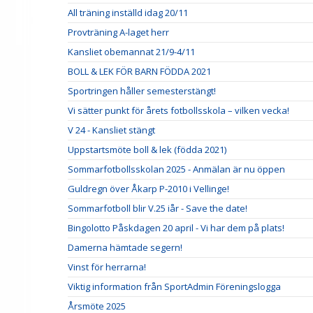
All träning inställd idag 20/11
Provträning A-laget herr
Kansliet obemannat 21/9-4/11
BOLL & LEK FÖR BARN FÖDDA 2021
Sportringen håller semesterstängt!
Vi sätter punkt för årets fotbollsskola – vilken vecka!
V 24 - Kansliet stängt
Uppstartsmöte boll & lek (födda 2021)
Sommarfotbollsskolan 2025 - Anmälan är nu öppen
Guldregn över Åkarp P-2010 i Vellinge!
Sommarfotboll blir V.25 iår - Save the date!
Bingolotto Påskdagen 20 april - Vi har dem på plats!
Damerna hämtade segern!
Vinst för herrarna!
Viktig information från SportAdmin Föreningslogga
Årsmöte 2025