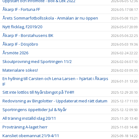
Uppstart och infomöte - Boll & Lek 2022
2026-06-05 12:36
Åkarp IF - Fortuna FF
2026-05-17 08:17
Årets Sommarfotbollsskola - Anmälan är nu öppen
2026-05-08 15:21
Nytt flicklag, F2019/20
2026-05-07 20:09
Åkarp IF - Borstahusens BK
2026-05-06 22:25
Åkarp IF - Dösjöbro
2026-05-03 19:36
Årsmöte 2026
2026-02-24 22:22
Skoutprovning med Sportringen 11/2
2026-02-06 07:10
Materialare sökes!
2026-02-03 09:35
En hyllning till Carsten och Lena Larsen – hjärtat i Åkarps
2026-01-31 13:20
IF
Sitt inte lottlös till Nyårsbingot på TV4!!!
2025-12-29 20:10
Redovisning av Bingolotter - Uppdaterat med rätt datum
2025-12-17 11:03
Sportringens öppettider Jul & Nyår
2025-12-12 09:50
All träning inställd idag 20/11
2025-11-20 13:43
Provträning A-laget herr
2025-11-03 14:48
Kansliet obemannat 21/9-4/11
2025-09-18 14:22