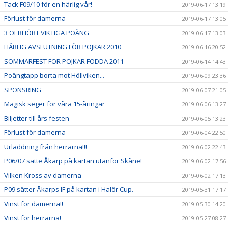
Tack F09/10 för en härlig vår!
2019-06-17 13:19
Förlust för damerna
2019-06-17 13:05
3 OERHÖRT VIKTIGA POÄNG
2019-06-17 13:03
HÄRLIG AVSLUTNING FÖR POJKAR 2010
2019-06-16 20:52
SOMMARFEST FÖR POJKAR FÖDDA 2011
2019-06-14 14:43
Poängtapp borta mot Höllviken...
2019-06-09 23:36
SPONSRING
2019-06-07 21:05
Magisk seger för våra 15-åringar
2019-06-06 13:27
Biljetter till års festen
2019-06-05 13:23
Förlust för damerna
2019-06-04 22:50
Urladdning från herrarna!!!
2019-06-02 22:43
P06/07 satte Åkarp på kartan utanför Skåne!
2019-06-02 17:56
Vilken Kross av damerna
2019-06-02 17:13
P09 sätter Åkarps IF på kartan i Halör Cup.
2019-05-31 17:17
Vinst för damerna!!
2019-05-30 14:20
Vinst för herrarna!
2019-05-27 08:27