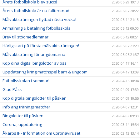
Årets fotbollskola blev succé
2020-06-29 19:13
Årets fotbollskola är nu fulltecknad
2020-06-07 20:22
Målvaktsträningen flyttad nästa vecka!
2020-05-14 21:13
Anmälning & betalning fotbollsskola
2020-05-12 09:00
Brev till stödmedlemmar
2020-05-12 08:51
Härlig start på första målvaktsträningen!
2020-05-07 21:29
Målvaktsträning för ungdomarna
2020-05-05 21:37
Köp dina digital bingolottor av oss
2020-04-17 16:11
Uppdatering kring matchspel barn & ungdom
2020-04-17 13:09
Fotbollsskolan i sommar!
2020-04-15 10:04
Glad Påsk
2020-04-09 17:39
Köp digitala bingolotter till påsken
2020-04-09 10:55
Info ang träningsmatcher
2020-04-07 12:31
Bingolotter till påsken
2020-04-02 09:33
Corona, uppdatering
2020-03-14 15:34
Åkarps IF - Information om Coronaviruset
2020-03-13 13:14