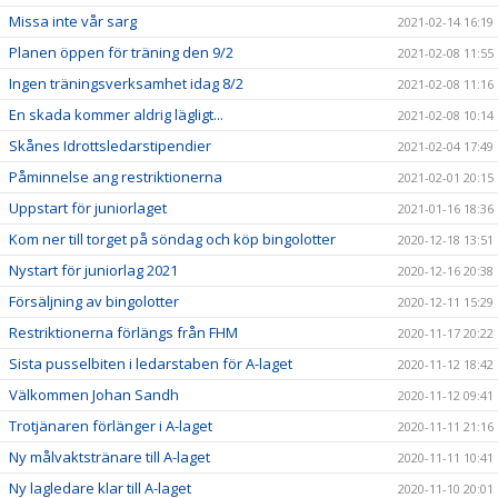
Missa inte vår sarg
2021-02-14 16:19
Planen öppen för träning den 9/2
2021-02-08 11:55
Ingen träningsverksamhet idag 8/2
2021-02-08 11:16
En skada kommer aldrig lägligt...
2021-02-08 10:14
Skånes Idrottsledarstipendier
2021-02-04 17:49
Påminnelse ang restriktionerna
2021-02-01 20:15
Uppstart för juniorlaget
2021-01-16 18:36
Kom ner till torget på söndag och köp bingolotter
2020-12-18 13:51
Nystart för juniorlag 2021
2020-12-16 20:38
Försäljning av bingolotter
2020-12-11 15:29
Restriktionerna förlängs från FHM
2020-11-17 20:22
Sista pusselbiten i ledarstaben för A-laget
2020-11-12 18:42
Välkommen Johan Sandh
2020-11-12 09:41
Trotjänaren förlänger i A-laget
2020-11-11 21:16
Ny målvaktstränare till A-laget
2020-11-11 10:41
Ny lagledare klar till A-laget
2020-11-10 20:01