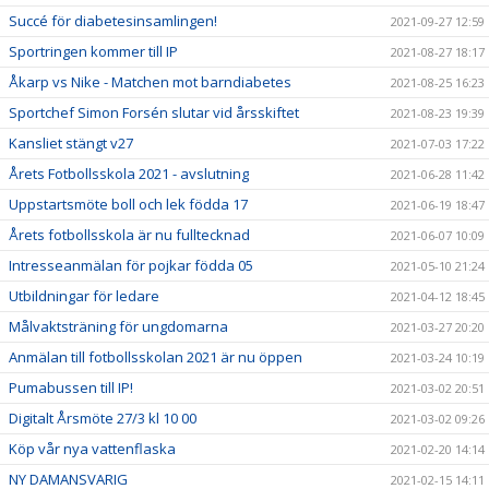
Succé för diabetesinsamlingen!
2021-09-27 12:59
Sportringen kommer till IP
2021-08-27 18:17
Åkarp vs Nike - Matchen mot barndiabetes
2021-08-25 16:23
Sportchef Simon Forsén slutar vid årsskiftet
2021-08-23 19:39
Kansliet stängt v27
2021-07-03 17:22
Årets Fotbollsskola 2021 - avslutning
2021-06-28 11:42
Uppstartsmöte boll och lek födda 17
2021-06-19 18:47
Årets fotbollsskola är nu fulltecknad
2021-06-07 10:09
Intresseanmälan för pojkar födda 05
2021-05-10 21:24
Utbildningar för ledare
2021-04-12 18:45
Målvaktsträning för ungdomarna
2021-03-27 20:20
Anmälan till fotbollsskolan 2021 är nu öppen
2021-03-24 10:19
Pumabussen till IP!
2021-03-02 20:51
Digitalt Årsmöte 27/3 kl 10 00
2021-03-02 09:26
Köp vår nya vattenflaska
2021-02-20 14:14
NY DAMANSVARIG
2021-02-15 14:11