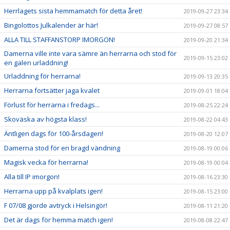
Herrlagets sista hemmamatch för detta året!
2019-09-27 23:34
Bingolottos Julkalender är här!
2019-09-27 08:57
ALLA TILL STAFFANSTORP IMORGON!
2019-09-20 21:34
Damerna ville inte vara sämre än herrarna och stod för
2019-09-15 23:02
en galen urladdning!
Urladdning för herrarna!
2019-09-13 20:35
Herrarna fortsätter jaga kvalet
2019-09-01 18:04
Förlust för herrarna i fredags...
2019-08-25 22:24
Skoväska av högsta klass!
2019-08-22 04:43
Äntligen dags för 100-årsdagen!
2019-08-20 12:07
Damerna stod för en bragd vändning
2019-08-19 00:06
Magisk vecka för herrarna!
2019-08-19 00:04
Alla till IP imorgon!
2019-08-16 23:30
Herrarna upp på kvalplats igen!
2019-08-15 23:00
F 07/08 gjorde avtryck i Helsingör!
2019-08-11 21:20
Det är dags för hemma match igen!
2019-08-08 22:47