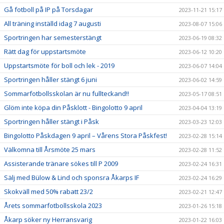
Gå fotboll på IP på Torsdagar
2023-11-21 15:17
All träning inställd idag 7 augusti
2023-08-07 15:06
Sportringen har semesterstängt
2023-06-19 08:32
Rätt dag för uppstartsmöte
2023-06-12 10:20
Uppstartsmöte för boll och lek - 2019
2023-06-07 14:04
Sportringen håller stängt 6 juni
2023-06-02 14:59
Sommarfotbollsskolan är nu fullteckand!!
2023-05-17 08:51
Glöm inte köpa din Påsklott - Bingolotto 9 april
2023-04-04 13:19
Sportringen håller stängt i Påsk
2023-03-23 12:03
Bingolotto Påskdagen 9 april – Vårens Stora Påskfest!
2023-02-28 15:14
Välkomna till Årsmöte 25 mars
2023-02-28 11:52
Assisterande tränare sökes till P 2009
2023-02-24 16:31
Sälj med Bülow & Lind och sponsra Åkarps IF
2023-02-24 16:29
Skokväll med 50% rabatt 23/2
2023-02-21 12:47
Årets sommarfotbollsskola 2023
2023-01-26 15:18
Åkarp söker ny Herransvarig
2023-01-22 16:03