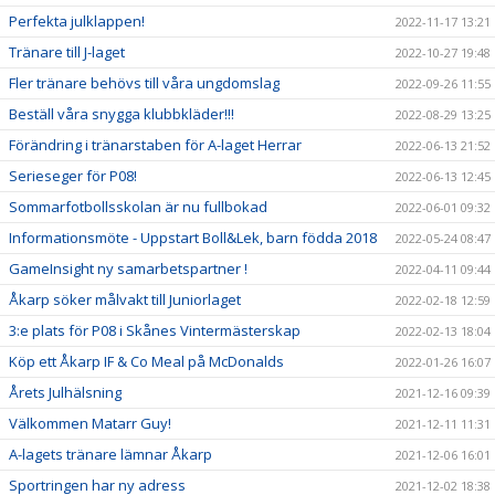
Perfekta julklappen!
2022-11-17 13:21
Tränare till J-laget
2022-10-27 19:48
Fler tränare behövs till våra ungdomslag
2022-09-26 11:55
Beställ våra snygga klubbkläder!!!
2022-08-29 13:25
Förändring i tränarstaben för A-laget Herrar
2022-06-13 21:52
Serieseger för P08!
2022-06-13 12:45
Sommarfotbollsskolan är nu fullbokad
2022-06-01 09:32
Informationsmöte - Uppstart Boll&Lek, barn födda 2018
2022-05-24 08:47
GameInsight ny samarbetspartner !
2022-04-11 09:44
Åkarp söker målvakt till Juniorlaget
2022-02-18 12:59
3:e plats för P08 i Skånes Vintermästerskap
2022-02-13 18:04
Köp ett Åkarp IF & Co Meal på McDonalds
2022-01-26 16:07
Årets Julhälsning
2021-12-16 09:39
Välkommen Matarr Guy!
2021-12-11 11:31
A-lagets tränare lämnar Åkarp
2021-12-06 16:01
Sportringen har ny adress
2021-12-02 18:38