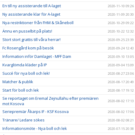
En till ny assisterande till A-laget
2020-11-10 09:26
Ny assisterande klar för A-laget
2020-11-09 20:30
Nya restriktioner från FHM & Skåneboll
2020-10-29 09:22
Ännu en pusselbit på plats!
2020-10-22 12:32
Stort stort grattis till våra herrar!
2020-09-25 23:39
Fc Rosengård kom på besök
2020-09-24 12:43
Information inför Damlaget - MFF Dam
2020-09-10 13:05
Kvarglömda kläder på IP
2020-09-04 15:09
Succé för nya boll och lek!
2020-08-27 23:06
Matcher & publik
2020-08-17 20:49
Start för boll och lek
2020-08-17 19:12
Se reportaget om Eremal Zejnullahu efter premiären
2020-08-02 17:13
mot Kosova
Seriepremiär Åkarps IF - KSF Kosova
2020-08-02 17:06
Tränare/ Ledare sökes
2020-08-02 08:21
Informationsmöte - Nya boll och lek
2020-07-15 20:38