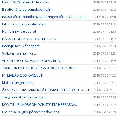
Flickor 07/08 åker till Helsingör!
2019-08-08 22:44
En efterlängtad comeback igår!
2019-08-07 18:12
Passa på att handla av sportringen på 100års-dagen!
2019-08-03 20:48
Information ang materialet!
2019-07-23 22:18
Han blir ny lagledare!
2019-07-14 21:35
HÅKAN HOHENACKER ÄR TILLBAKA!
2019-07-14 21:02
Intervju för Skånesport!
2019-07-06 09:03
Välkommen hem KE....
2019-07-02 16:33
VILKEN SUCCÉ SOMMARSKOLAN BLEV!
2019-06-27 21:29
TACK FÖR EN HÄRLIG VÅRSÄSONG FÖDDA 2012
2019-06-25 15:51
NY MAILADRESS KANSLIET!
2019-06-25 14:02
Mailen fungerar inte
2019-06-24 16:36
ÅKARPS IF FÖRSTÄRKER PÅ LEDARSIDAN INFÖR HÖSTEN!
2019-06-21 09:06
Tung förlust i sista matchen
2019-06-20 23:54
KOM TILL IP IMORGON OCH STÖTTA HERRARNA....
2019-06-19 22:27
Flickor 07/08 gick på sommarlov idag
2019-06-19 22:19