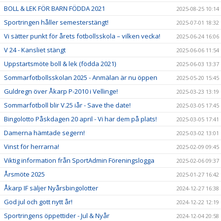
BOLL & LEK FÖR BARN FÖDDA 2021
2025-08-25 10:14
Sportringen håller semesterstängt!
2025-07-01 18:32
Vi sätter punkt för årets fotbollsskola – vilken vecka!
2025-06-24 16:06
V 24 - Kansliet stängt
2025-06-06 11:54
Uppstartsmöte boll & lek (födda 2021)
2025-06-03 13:37
Sommarfotbollsskolan 2025 - Anmälan är nu öppen
2025-05-20 15:45
Guldregn över Åkarp P-2010 i Vellinge!
2025-03-23 13:19
Sommarfotboll blir V.25 iår - Save the date!
2025-03-05 17:45
Bingolotto Påskdagen 20 april - Vi har dem på plats!
2025-03-05 17:41
Damerna hämtade segern!
2025-03-02 13:01
Vinst för herrarna!
2025-02-09 09:45
Viktig information från SportAdmin Föreningslogga
2025-02-06 09:37
Årsmöte 2025
2025-01-27 16:42
Åkarp IF säljer Nyårsbingolotter
2024-12-27 16:38
God jul och gott nytt år!
2024-12-22 12:19
Sportringens öppettider - Jul & Nyår
2024-12-04 20:58