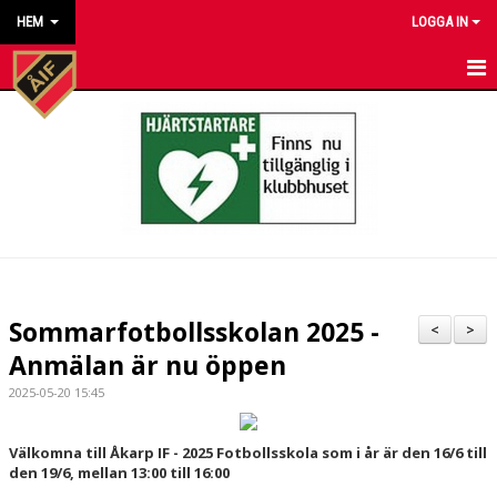
HEM
LOGGA IN
HEM
NYHETER
KALENDER
MATCHER
KONTAKT TILL VÅRA LAG
Sommarfotbollsskolan 2025 -
<
>
KONTAKT ÅKARP IF
Anmälan är nu öppen
2025-05-20 15:45
OM FÖRENINGEN
DOKUMENT
Välkomna till Åkarp IF - 2025 Fotbollsskola som i år är den 16/6 till
den 19/6, mellan 13:00 till 16:00
BESTÄLL VÅRA KLUBBKLÄDER