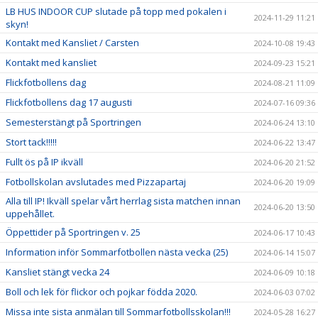
LB HUS INDOOR CUP slutade på topp med pokalen i
2024-11-29 11:21
skyn!
Kontakt med Kansliet / Carsten
2024-10-08 19:43
Kontakt med kansliet
2024-09-23 15:21
Flickfotbollens dag
2024-08-21 11:09
Flickfotbollens dag 17 augusti
2024-07-16 09:36
Semesterstängt på Sportringen
2024-06-24 13:10
Stort tack!!!!!
2024-06-22 13:47
Fullt ös på IP ikväll
2024-06-20 21:52
Fotbollskolan avslutades med Pizzapartaj
2024-06-20 19:09
Alla till IP! Ikväll spelar vårt herrlag sista matchen innan
2024-06-20 13:50
uppehållet.
Öppettider på Sportringen v. 25
2024-06-17 10:43
Information inför Sommarfotbollen nästa vecka (25)
2024-06-14 15:07
Kansliet stängt vecka 24
2024-06-09 10:18
Boll och lek för flickor och pojkar födda 2020.
2024-06-03 07:02
Missa inte sista anmälan till Sommarfotbollsskolan!!!
2024-05-28 16:27