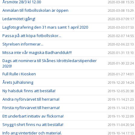
Årsmöte 28/3 kl 12.00
2020-03-08 15:35
Anmälan till fotbollsskolan är öppen
2020-03-08 15:29
Ledarmötet igång!
2020-03-07 09:17
Lagfotografering den 31 mars samt 1 april 2020
2020-03-03 07:53
Passa på att köpa fotbollsskor...
2020-02-07 14:55
Styrelsen informerar...
2020-02-06 22:13
Missa inte vår magiska Badhandduk!!!
2020-01-31 13:10
Dags att nominera till Skånes Idrottsledarstipendier
2020-01-30 22:24
2020!
Full Rulle i Kiosken
2020-01-27 14:01
Årets Julhälsning
2019-12-20 14:24
Ny halsduk finns att beställa!
2019-12-05 20:38
Andra nyförvärvet till herrarna!
2019-11-14 21:23
Första nyförvärvet till herrarna!
2019-11-14 21:03
Ett underbart initiativ av flickorna!
2019-11-10 22:09
Snygg t-shirt finns nu att beställa!
2019-11-04 20:54
Info ang vintertider och material.
2019-10-14 17:13