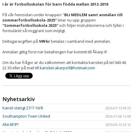
I år är fotbollsskolan för barn födda mellan 2012-2018
På vår hemsidan under knappen "
BLI MEDLEM samt anmälan till
sommarfotbollsskola-2025"
letar nu upp gruppen
"Sommarfotbollsskola 2025"
och följer instruktionerna och fyller i
formuläret så noggrant som möjligt.
Deltagaravgiften på
599 kr
betalas i samband med anmälan.
Anmälan giltig först när betalningen har kommit till Åkarp IF.
Om du har frågor är du välkommen att kontakta kansliet på tel 040-46
22 30 eller på mail till
kansliet.akarpsif@hotmail.com
Nyhetsarkiv
Kansli stängt 27/7-10/8
2026-07-15 09:23
Southampton Town United
2026-07-08 12:08
Alla till IP!
2026-06-16 22:12