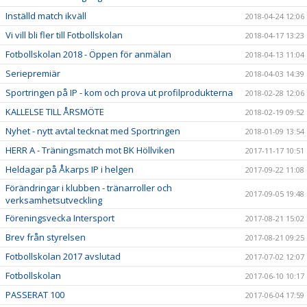
Inställd match ikväll
2018-04-24 12:06
Vi vill bli fler till Fotbollskolan
2018-04-17 13:23
Fotbollskolan 2018 - Öppen för anmälan
2018-04-13 11:04
Seriepremiär
2018-04-03 14:39
Sportringen på IP - kom och prova ut profilprodukterna
2018-02-28 12:06
KALLELSE TILL ÅRSMÖTE
2018-02-19 09:52
Nyhet - nytt avtal tecknat med Sportringen
2018-01-09 13:54
HERR A - Träningsmatch mot BK Höllviken
2017-11-17 10:51
Heldagar på Åkarps IP i helgen
2017-09-22 11:08
Förändringar i klubben - tränarroller och
2017-09-05 19:48
verksamhetsutveckling
Föreningsvecka Intersport
2017-08-21 15:02
Brev från styrelsen
2017-08-21 09:25
Fotbollskolan 2017 avslutad
2017-07-02 12:07
Fotbollskolan
2017-06-10 10:17
PASSERAT 100
2017-06-04 17:59