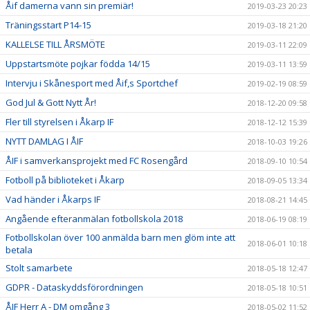
Åif damerna vann sin premiär!
2019-03-23 20:23
Träningsstart P14-15
2019-03-18 21:20
KALLELSE TILL ÅRSMÖTE
2019-03-11 22:09
Uppstartsmöte pojkar födda 14/15
2019-03-11 13:59
Intervju i Skånesport med Åif,s Sportchef
2019-02-19 08:59
God Jul & Gott Nytt År!
2018-12-20 09:58
Fler till styrelsen i Åkarp IF
2018-12-12 15:39
NYTT DAMLAG I ÅIF
2018-10-03 19:26
ÅIF i samverkansprojekt med FC Rosengård
2018-09-10 10:54
Fotboll på biblioteket i Åkarp
2018-09-05 13:34
Vad händer i Åkarps IF
2018-08-21 14:45
Angående efteranmälan fotbollskola 2018
2018-06-19 08:19
Fotbollskolan över 100 anmälda barn men glöm inte att
2018-06-01 10:18
betala
Stolt samarbete
2018-05-18 12:47
GDPR - Dataskyddsförordningen
2018-05-18 10:51
ÅIF Herr A - DM omgång 3
2018-05-02 11:52