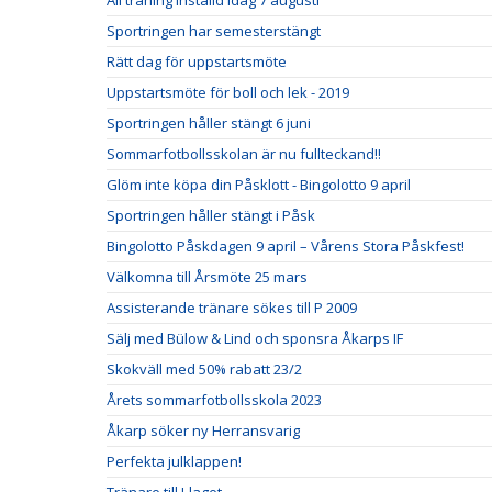
All träning inställd idag 7 augusti
Sportringen har semesterstängt
Rätt dag för uppstartsmöte
Uppstartsmöte för boll och lek - 2019
Sportringen håller stängt 6 juni
Sommarfotbollsskolan är nu fullteckand!!
Glöm inte köpa din Påsklott - Bingolotto 9 april
Sportringen håller stängt i Påsk
Bingolotto Påskdagen 9 april – Vårens Stora Påskfest!
Välkomna till Årsmöte 25 mars
Assisterande tränare sökes till P 2009
Sälj med Bülow & Lind och sponsra Åkarps IF
Skokväll med 50% rabatt 23/2
Årets sommarfotbollsskola 2023
Åkarp söker ny Herransvarig
Perfekta julklappen!