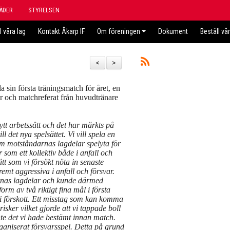
ÄDER
STYRELSEN
l våra lag
Kontakt Åkarp IF
Om föreningen
Dokument
Beställ vå
<
>
a sin första träningsmatch för året, en
ar och matchreferat från huvudtränare
ytt arbetssätt och det har märkts på
l det nya spelsättet. Vi vill spela en
om motståndarnas lagdelar spelyta för
r som ett kollektiv både i anfall och
tt som vi försökt nöta in senaste
emt aggressiva i anfall och försvar.
rnas lagdelar och kunde därmed
form av två riktigt fina mål i första
 i förskott. Ett misstag som kan komma
risker vilket gjorde att vi tappade boll
nte det vi hade bestämt innan match.
rganiserat försvarsspel. Detta på grund