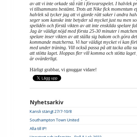
av att vi inte orkade stå rätt i försvarsspelet. I halvlek
vi tillsammans bestämt. Trots att Nike fick momentum eft
halvlek så tycker jag att vi gjorde rätt saker i andra ha
seger som kanske inte betyder så mycket just nu men som 
spelidén och förstå vikten av att inte enskilda spelare fall
Jag är väldigt nöjd med första 25-30 minuter i matchen
spelare inser vikten av att ställa sig bakom och göra de
kommande matcherna. Vi har väldigt mycket vi kan förbä
med under träning. Vill också passa på att tacka alla su
att stötta laget. Hoppas fler vill komma och stötta laget
är ovärderligt.
Härligt grabbar, vi gnuggar vidare!
Nyhetsarkiv
Kansli stängt 27/7-10/8
Southampton Town United
Alla till IP!