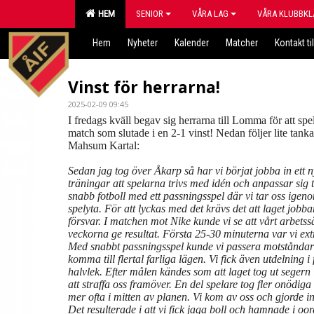
HEM
SENIOR
VÅRA LAG
VÅRA KLUBBKL
Hem
Nyheter
Kalender
Matcher
Kontakt til
Vinst för herrarna!
2025-02-09 09:45
I fredags kväll begav sig herrarna till Lomma för att spel
match som slutade i en 2-1 vinst! Nedan följer lite tank
Mahsum Kartal:
Sedan jag tog över Åkarp så har vi börjat jobba in ett n
träningar att spelarna trivs med idén och anpassar sig til
snabb fotboll med ett passningsspel där vi tar oss igen
spelyta. För att lyckas med det krävs det att laget jobba
försvar. I matchen mot Nike kunde vi se att vårt arbetssä
veckorna ge resultat. Första 25-30 minuterna var vi extr
Med snabbt passningsspel kunde vi passera motstånda
komma till flertal farliga lägen. Vi fick även utdelning i 
halvlek. Efter målen kändes som att laget tog ut segern
att straffa oss framöver. En del spelare tog fler onödiga 
mer ofta i mitten av planen. Vi kom av oss och gjorde i
Det resulterade i att vi fick jaga boll och hamnade i oo