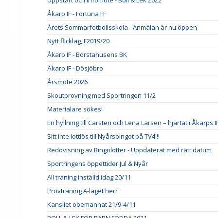
Uppstart och infomöte - Boll & Lek 2022
Åkarp IF - Fortuna FF
Årets Sommarfotbollsskola - Anmälan är nu öppen
Nytt flicklag, F2019/20
Åkarp IF - Borstahusens BK
Åkarp IF - Dösjöbro
Årsmöte 2026
Skoutprovning med Sportringen 11/2
Materialare sökes!
En hyllning till Carsten och Lena Larsen – hjärtat i Åkarps I
Sitt inte lottlös till Nyårsbingot på TV4!!!
Redovisning av Bingolotter - Uppdaterat med rätt datum
Sportringens öppettider Jul & Nyår
All träning inställd idag 20/11
Provträning A-laget herr
Kansliet obemannat 21/9-4/11