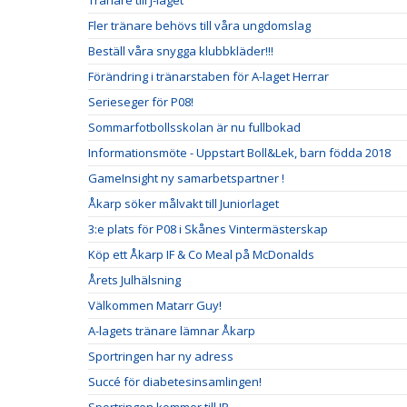
Tränare till J-laget
Fler tränare behövs till våra ungdomslag
Beställ våra snygga klubbkläder!!!
Förändring i tränarstaben för A-laget Herrar
Serieseger för P08!
Sommarfotbollsskolan är nu fullbokad
Informationsmöte - Uppstart Boll&Lek, barn födda 2018
GameInsight ny samarbetspartner !
Åkarp söker målvakt till Juniorlaget
3:e plats för P08 i Skånes Vintermästerskap
Köp ett Åkarp IF & Co Meal på McDonalds
Årets Julhälsning
Välkommen Matarr Guy!
A-lagets tränare lämnar Åkarp
Sportringen har ny adress
Succé för diabetesinsamlingen!