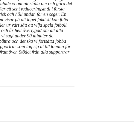
 pratade vi om att ställa om och göra det
er ett sent reduceringsmål i första
lvlek och höll undan för en seger. En
visar på att laget faktiskt kan följa
er ur vårt sätt att vilja spela fotboll.
 och är helt övertygad om att alla
t vi sagt under 90 minuter de
ttra och det ska vi fortsätta jobba
pportrar som tog sig ut till lomma för
 framöver. Stödet från alla supportrar