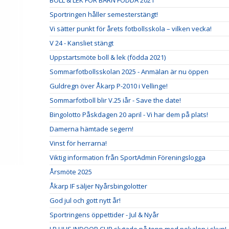
BOLL & LEK FÖR BARN FÖDDA 2021
Sportringen håller semesterstängt!
Vi sätter punkt för årets fotbollsskola – vilken vecka!
V 24 - Kansliet stängt
Uppstartsmöte boll & lek (födda 2021)
Sommarfotbollsskolan 2025 - Anmälan är nu öppen
Guldregn över Åkarp P-2010 i Vellinge!
Sommarfotboll blir V.25 iår - Save the date!
Bingolotto Påskdagen 20 april - Vi har dem på plats!
Damerna hämtade segern!
Vinst för herrarna!
Viktig information från SportAdmin Föreningslogga
Årsmöte 2025
Åkarp IF säljer Nyårsbingolotter
God jul och gott nytt år!
Sportringens öppettider - Jul & Nyår