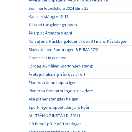
Avvikande öppettider vecka 18 och vecka 19
Sommarfotbollskola 2024 blir v.25
Kansliet stängt v 12-13
Tillskott i ungdomsgruppen
Åkarp IF; Årsmöte 9 april
Nu säljer vi Påskbingolotter till den 31 mars, Påskdagen
Skokväll med Sportringen & PUMA 27/2
Grattis till Högvinsten!
Lördag 3/2 håller Sportringen stängt
Årets julhälsning från oss till er!
Planerna är nu öppna igen
Planerna fortsatt stängda tillsvidare
Alla planer stängda i helgen
Sportringens öppettider Jul & Nyår
ALL TRÄNING INSTÄLLD, 30/11
Gå fotboll på IP på Torsdagar