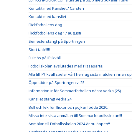
LB HUS INDOOR CUP slutade på topp med pokalen i skyn!
Kontakt med Kansliet / Carsten
Kontakt med kansliet
Flickfotbollens dag
Flickfotbollens dag 17 augusti
Semesterstängt på Sportringen
Stort tack!!!!!
Fullt ös på IP ikväll
Fotbollskolan avslutades med Pizzapartaj
Alla till IP! Ikväll spelar vårt herrlag sista matchen innan u
Öppettider på Sportringen v. 25
Information inför Sommarfotbollen nästa vecka (25)
Kansliet stängt vecka 24
Boll och lek för flickor och pojkar födda 2020.
Missa inte sista anmälan till Sommarfotbollsskolan!!!
Anmälan till Fotbollsskolan 2024 är nu öppen!!