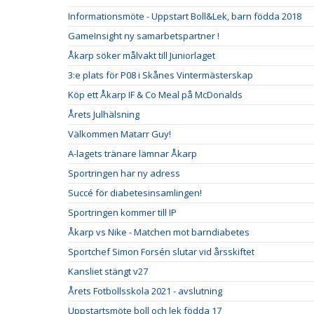
Informationsmöte - Uppstart Boll&Lek, barn födda 2018
GameInsight ny samarbetspartner !
Åkarp söker målvakt till Juniorlaget
3:e plats för P08 i Skånes Vintermästerskap
Köp ett Åkarp IF & Co Meal på McDonalds
Årets Julhälsning
Välkommen Matarr Guy!
A-lagets tränare lämnar Åkarp
Sportringen har ny adress
Succé för diabetesinsamlingen!
Sportringen kommer till IP
Åkarp vs Nike - Matchen mot barndiabetes
Sportchef Simon Forsén slutar vid årsskiftet
Kansliet stängt v27
Årets Fotbollsskola 2021 - avslutning
Uppstartsmöte boll och lek födda 17