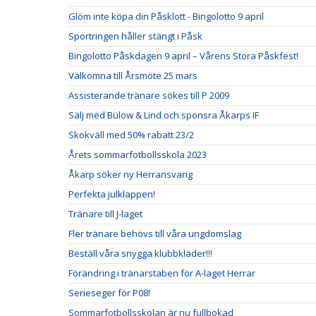
Glöm inte köpa din Påsklott - Bingolotto 9 april
Sportringen håller stängt i Påsk
Bingolotto Påskdagen 9 april – Vårens Stora Påskfest!
Välkomna till Årsmöte 25 mars
Assisterande tränare sökes till P 2009
Sälj med Bülow & Lind och sponsra Åkarps IF
Skokväll med 50% rabatt 23/2
Årets sommarfotbollsskola 2023
Åkarp söker ny Herransvarig
Perfekta julklappen!
Tränare till J-laget
Fler tränare behövs till våra ungdomslag
Beställ våra snygga klubbkläder!!!
Förändring i tränarstaben för A-laget Herrar
Serieseger för P08!
Sommarfotbollsskolan är nu fullbokad