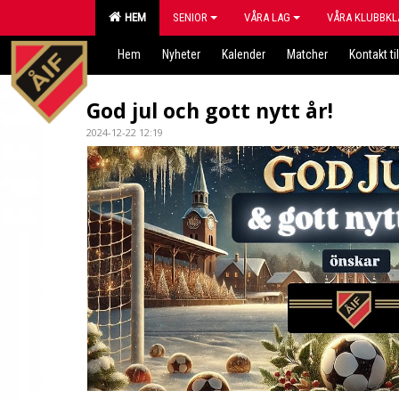
HEM
SENIOR
VÅRA LAG
VÅRA KLUBBKL
Hem
Nyheter
Kalender
Matcher
Kontakt til
God jul och gott nytt år!
2024-12-22 12:19