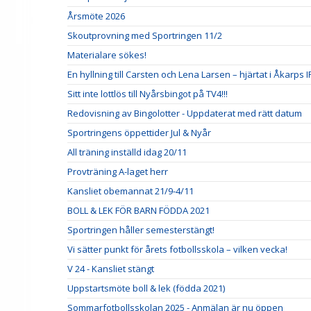
Årsmöte 2026
Skoutprovning med Sportringen 11/2
Materialare sökes!
En hyllning till Carsten och Lena Larsen – hjärtat i Åkarps I
Sitt inte lottlös till Nyårsbingot på TV4!!!
Redovisning av Bingolotter - Uppdaterat med rätt datum
Sportringens öppettider Jul & Nyår
All träning inställd idag 20/11
Provträning A-laget herr
Kansliet obemannat 21/9-4/11
BOLL & LEK FÖR BARN FÖDDA 2021
Sportringen håller semesterstängt!
Vi sätter punkt för årets fotbollsskola – vilken vecka!
V 24 - Kansliet stängt
Uppstartsmöte boll & lek (födda 2021)
Sommarfotbollsskolan 2025 - Anmälan är nu öppen