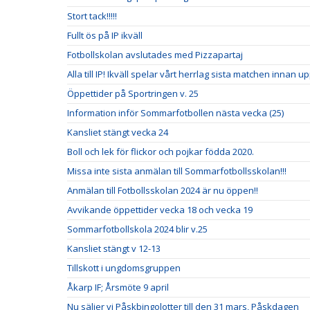
Stort tack!!!!!
Fullt ös på IP ikväll
Fotbollskolan avslutades med Pizzapartaj
Alla till IP! Ikväll spelar vårt herrlag sista matchen innan u
Öppettider på Sportringen v. 25
Information inför Sommarfotbollen nästa vecka (25)
Kansliet stängt vecka 24
Boll och lek för flickor och pojkar födda 2020.
Missa inte sista anmälan till Sommarfotbollsskolan!!!
Anmälan till Fotbollsskolan 2024 är nu öppen!!
Avvikande öppettider vecka 18 och vecka 19
Sommarfotbollskola 2024 blir v.25
Kansliet stängt v 12-13
Tillskott i ungdomsgruppen
Åkarp IF; Årsmöte 9 april
Nu säljer vi Påskbingolotter till den 31 mars, Påskdagen