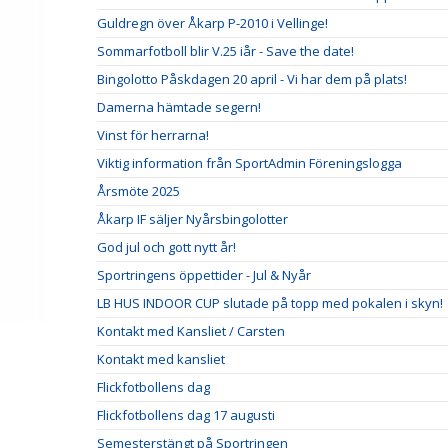
Guldregn över Åkarp P-2010 i Vellinge!
Sommarfotboll blir V.25 iår - Save the date!
Bingolotto Påskdagen 20 april - Vi har dem på plats!
Damerna hämtade segern!
Vinst för herrarna!
Viktig information från SportAdmin Föreningslogga
Årsmöte 2025
Åkarp IF säljer Nyårsbingolotter
God jul och gott nytt år!
Sportringens öppettider - Jul & Nyår
LB HUS INDOOR CUP slutade på topp med pokalen i skyn!
Kontakt med Kansliet / Carsten
Kontakt med kansliet
Flickfotbollens dag
Flickfotbollens dag 17 augusti
Semesterstängt på Sportringen