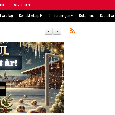
ÄDER
STYRELSEN
l våra lag
Kontakt Åkarp IF
Om föreningen
Dokument
Beställ vå
<
>