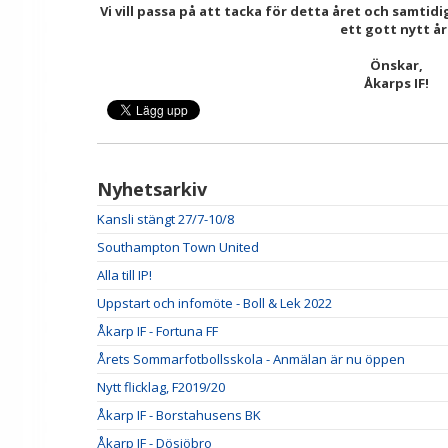
Vi vill passa på att tacka för detta året och samtidi
ett gott nytt år
Önskar,
Åkarps IF!
Nyhetsarkiv
Kansli stängt 27/7-10/8
Southampton Town United
Alla till IP!
Uppstart och infomöte - Boll & Lek 2022
Åkarp IF - Fortuna FF
Årets Sommarfotbollsskola - Anmälan är nu öppen
Nytt flicklag, F2019/20
Åkarp IF - Borstahusens BK
Åkarp IF - Dösjöbro