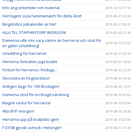
Info ang vintertider och material.
2019-10-14 17:13
Herrlagets sista hemmamatch för detta året!
2019-09-27 23:34
Bingolottos Julkalender är här!
2019-09-27 08:57
ALLA TILL STAFFANSTORP IMORGON!
2019-09-20 21:34
Damerna ville inte vara sämre än herrarna och stod för
2019-09-15 23:02
en galen urladdning!
Urladdning för herrarna!
2019-09-13 20:35
Herrarna fortsätter jaga kvalet
2019-09-01 18:04
Förlust för herrarna i fredags...
2019-08-25 22:24
Skoväska av högsta klass!
2019-08-22 04:43
Äntligen dags för 100-årsdagen!
2019-08-20 12:07
Damerna stod för en bragd vändning
2019-08-19 00:06
Magisk vecka för herrarna!
2019-08-19 00:04
Alla till IP imorgon!
2019-08-16 23:30
Herrarna upp på kvalplats igen!
2019-08-15 23:00
F 07/08 gjorde avtryck i Helsingör!
2019-08-11 21:20