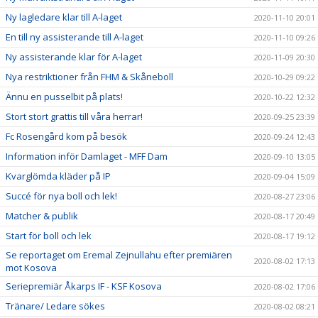
Ny lagledare klar till A-laget
2020-11-10 20:01
En till ny assisterande till A-laget
2020-11-10 09:26
Ny assisterande klar för A-laget
2020-11-09 20:30
Nya restriktioner från FHM & Skåneboll
2020-10-29 09:22
Ännu en pusselbit på plats!
2020-10-22 12:32
Stort stort grattis till våra herrar!
2020-09-25 23:39
Fc Rosengård kom på besök
2020-09-24 12:43
Information inför Damlaget - MFF Dam
2020-09-10 13:05
Kvarglömda kläder på IP
2020-09-04 15:09
Succé för nya boll och lek!
2020-08-27 23:06
Matcher & publik
2020-08-17 20:49
Start för boll och lek
2020-08-17 19:12
Se reportaget om Eremal Zejnullahu efter premiären
2020-08-02 17:13
mot Kosova
Seriepremiär Åkarps IF - KSF Kosova
2020-08-02 17:06
Tränare/ Ledare sökes
2020-08-02 08:21