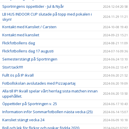
Sportringens öppettider - Jul & Nyår
2024-12-04 20:58
LB HUS INDOOR CUP slutade på topp med pokalen i
2024-11-29 11:21
skyn!
Kontakt med Kansliet / Carsten
2024-10-08 19:43
Kontakt med kansliet
2024-09-23 15:21
Flickfotbollens dag
2024-08-21 11:09
Flickfotbollens dag 17 augusti
2024-07-16 09:36
Semesterstängt på Sportringen
2024-06-24 13:10
Stort tack!!!!!
2024-06-22 13:47
Fullt ös på IP ikväll
2024-06-20 21:52
Fotbollskolan avslutades med Pizzapartaj
2024-06-20 19:09
Alla till IP! Ikväll spelar vårt herrlag sista matchen innan
2024-06-20 13:50
uppehållet.
Öppettider på Sportringen v. 25
2024-06-17 10:43
Information inför Sommarfotbollen nästa vecka (25)
2024-06-14 15:07
Kansliet stängt vecka 24
2024-06-09 10:18
Boll och lek för flickor och pojkar födda 2020.
2024-06-03 07:02