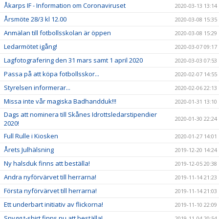
Åkarps IF - Information om Coronaviruset
2020-03-13 13:14
Årsmöte 28/3 kl 12.00
2020-03-08 15:35
Anmälan till fotbollsskolan är öppen
2020-03-08 15:29
Ledarmötet igång!
2020-03-07 09:17
Lagfotografering den 31 mars samt 1 april 2020
2020-03-03 07:53
Passa på att köpa fotbollsskor...
2020-02-07 14:55
Styrelsen informerar...
2020-02-06 22:13
Missa inte vår magiska Badhandduk!!!
2020-01-31 13:10
Dags att nominera till Skånes Idrottsledarstipendier
2020-01-30 22:24
2020!
Full Rulle i Kiosken
2020-01-27 14:01
Årets Julhälsning
2019-12-20 14:24
Ny halsduk finns att beställa!
2019-12-05 20:38
Andra nyförvärvet till herrarna!
2019-11-14 21:23
Första nyförvärvet till herrarna!
2019-11-14 21:03
Ett underbart initiativ av flickorna!
2019-11-10 22:09
Snygg t-shirt finns nu att beställa!
2019-11-04 20:54