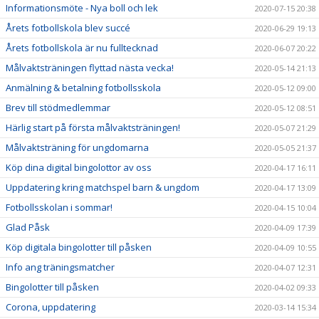
Informationsmöte - Nya boll och lek
2020-07-15 20:38
Årets fotbollskola blev succé
2020-06-29 19:13
Årets fotbollskola är nu fulltecknad
2020-06-07 20:22
Målvaktsträningen flyttad nästa vecka!
2020-05-14 21:13
Anmälning & betalning fotbollsskola
2020-05-12 09:00
Brev till stödmedlemmar
2020-05-12 08:51
Härlig start på första målvaktsträningen!
2020-05-07 21:29
Målvaktsträning för ungdomarna
2020-05-05 21:37
Köp dina digital bingolottor av oss
2020-04-17 16:11
Uppdatering kring matchspel barn & ungdom
2020-04-17 13:09
Fotbollsskolan i sommar!
2020-04-15 10:04
Glad Påsk
2020-04-09 17:39
Köp digitala bingolotter till påsken
2020-04-09 10:55
Info ang träningsmatcher
2020-04-07 12:31
Bingolotter till påsken
2020-04-02 09:33
Corona, uppdatering
2020-03-14 15:34