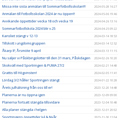
Missa inte sista anmälan till Sommarfotbollsskolan!!!
2024-05-28 16:27
Anmälan till Fotbollsskolan 2024 är nu öppen!!
2024-05-06 19:46
Avvikande öppettider vecka 18 och vecka 19
2024-04-26 13:16
Sommarfotbollskola 2024 blir v.25
2024-04-25 09:22
Kansliet stängt v 12-13
2024-03-14 18:53
Tillskott i ungdomsgruppen
2024-03-14 12:52
Åkarp IF; Årsmöte 9 april
2024-03-13 11:15
Nu säljer vi Påskbingolotter till den 31 mars, Påskdagen
2024-02-26 10:20
Skokväll med Sportringen & PUMA 27/2
2024-02-21 14:48
Grattis till Högvinsten!
2024-02-05 11:41
Lördag 3/2 håller Sportringen stängt
2024-01-22 10:28
Årets julhälsning från oss till er!
2023-12-20 14:48
Planerna är nu öppna igen
2023-12-09 09:00
Planerna fortsatt stängda tillsvidare
2023-12-04 10:48
Alla planer stängda i helgen
2023-12-01 20:02
Sportringens öppettider Jul & Nyår
2023-11-30 11:04