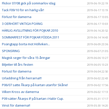
Flickor 07/08 gick på sommarlov idag
2019-06-19 22:19
Tack F09/10 för en härlig vår!
2019-06-17 13:19
Förlust för damerna
2019-06-17 13:05
3 OERHÖRT VIKTIGA POÄNG
2019-06-17 13:03
HÄRLIG AVSLUTNING FÖR POJKAR 2010
2019-06-16 20:52
SOMMARFEST FÖR POJKAR FÖDDA 2011
2019-06-14 14:43
Poängtapp borta mot Höllviken...
2019-06-09 23:36
SPONSRING
2019-06-07 21:05
Magisk seger för våra 15-åringar
2019-06-06 13:27
Biljetter till års festen
2019-06-05 13:23
Förlust för damerna
2019-06-04 22:50
Urladdning från herrarna!!!
2019-06-02 22:43
P06/07 satte Åkarp på kartan utanför Skåne!
2019-06-02 17:56
Vilken Kross av damerna
2019-06-02 17:13
P09 sätter Åkarps IF på kartan i Halör Cup.
2019-05-31 17:17
Vinst för damerna!!
2019-05-30 14:20