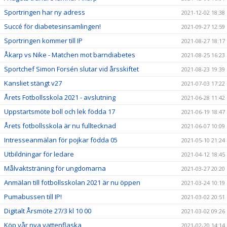
Sportringen har ny adress
2021-12-02 18:38
Succé för diabetesinsamlingen!
2021-09-27 12:59
Sportringen kommer till IP
2021-08-27 18:17
Åkarp vs Nike - Matchen mot barndiabetes
2021-08-25 16:23
Sportchef Simon Forsén slutar vid årsskiftet
2021-08-23 19:39
Kansliet stängt v27
2021-07-03 17:22
Årets Fotbollsskola 2021 - avslutning
2021-06-28 11:42
Uppstartsmöte boll och lek födda 17
2021-06-19 18:47
Årets fotbollsskola är nu fulltecknad
2021-06-07 10:09
Intresseanmälan för pojkar födda 05
2021-05-10 21:24
Utbildningar för ledare
2021-04-12 18:45
Målvaktsträning för ungdomarna
2021-03-27 20:20
Anmälan till fotbollsskolan 2021 är nu öppen
2021-03-24 10:19
Pumabussen till IP!
2021-03-02 20:51
Digitalt Årsmöte 27/3 kl 10 00
2021-03-02 09:26
Köp vår nya vattenflaska
2021-02-20 14:14