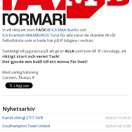
Vi vill rikta ett stort
TACK
till
ICA MAXI Burlöv
och
ICA Kvantum MALMBORGS Tuna
för alla varor de skänkte till vår
fotbollskola som vi hade här på IP tidigare i veckan.
Samtidigt vill jag passa på att ge er
ALLA
som kom till IP i torsdags, ett
riktigt stort och varmt Tack!
Det gjorde min kväll till ett minne för livet!
Med vänlig hälsning
Carsten, Åkarps IF
Nyhetsarkiv
Kansli stängt 27/7-10/8
2026-07-15 09:23
Southampton Town United
2026-07-08 12:08