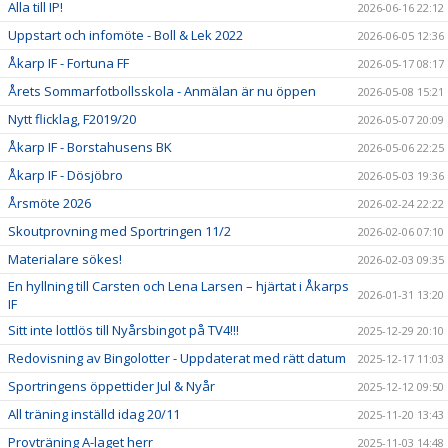
Alla till IP!
2026-06-16 22:12
Uppstart och infomöte - Boll & Lek 2022
2026-06-05 12:36
Åkarp IF - Fortuna FF
2026-05-17 08:17
Årets Sommarfotbollsskola - Anmälan är nu öppen
2026-05-08 15:21
Nytt flicklag, F2019/20
2026-05-07 20:09
Åkarp IF - Borstahusens BK
2026-05-06 22:25
Åkarp IF - Dösjöbro
2026-05-03 19:36
Årsmöte 2026
2026-02-24 22:22
Skoutprovning med Sportringen 11/2
2026-02-06 07:10
Materialare sökes!
2026-02-03 09:35
En hyllning till Carsten och Lena Larsen – hjärtat i Åkarps
2026-01-31 13:20
IF
Sitt inte lottlös till Nyårsbingot på TV4!!!
2025-12-29 20:10
Redovisning av Bingolotter - Uppdaterat med rätt datum
2025-12-17 11:03
Sportringens öppettider Jul & Nyår
2025-12-12 09:50
All träning inställd idag 20/11
2025-11-20 13:43
Provträning A-laget herr
2025-11-03 14:48