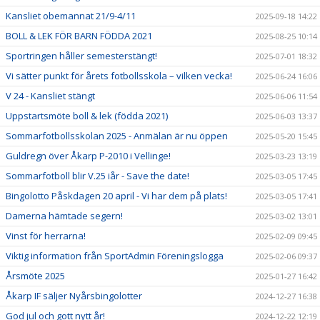
Kansliet obemannat 21/9-4/11
2025-09-18 14:22
BOLL & LEK FÖR BARN FÖDDA 2021
2025-08-25 10:14
Sportringen håller semesterstängt!
2025-07-01 18:32
Vi sätter punkt för årets fotbollsskola – vilken vecka!
2025-06-24 16:06
V 24 - Kansliet stängt
2025-06-06 11:54
Uppstartsmöte boll & lek (födda 2021)
2025-06-03 13:37
Sommarfotbollsskolan 2025 - Anmälan är nu öppen
2025-05-20 15:45
Guldregn över Åkarp P-2010 i Vellinge!
2025-03-23 13:19
Sommarfotboll blir V.25 iår - Save the date!
2025-03-05 17:45
Bingolotto Påskdagen 20 april - Vi har dem på plats!
2025-03-05 17:41
Damerna hämtade segern!
2025-03-02 13:01
Vinst för herrarna!
2025-02-09 09:45
Viktig information från SportAdmin Föreningslogga
2025-02-06 09:37
Årsmöte 2025
2025-01-27 16:42
Åkarp IF säljer Nyårsbingolotter
2024-12-27 16:38
God jul och gott nytt år!
2024-12-22 12:19