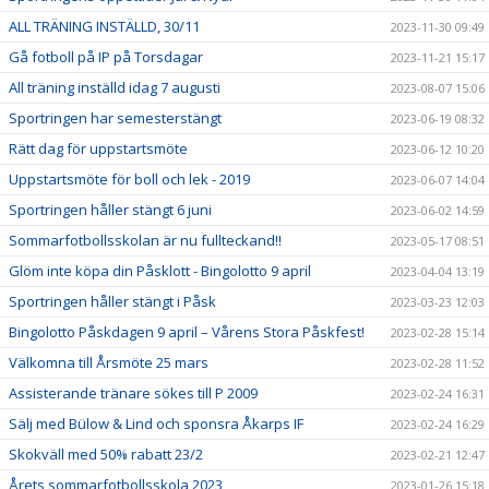
ALL TRÄNING INSTÄLLD, 30/11
2023-11-30 09:49
Gå fotboll på IP på Torsdagar
2023-11-21 15:17
All träning inställd idag 7 augusti
2023-08-07 15:06
Sportringen har semesterstängt
2023-06-19 08:32
Rätt dag för uppstartsmöte
2023-06-12 10:20
Uppstartsmöte för boll och lek - 2019
2023-06-07 14:04
Sportringen håller stängt 6 juni
2023-06-02 14:59
Sommarfotbollsskolan är nu fullteckand!!
2023-05-17 08:51
Glöm inte köpa din Påsklott - Bingolotto 9 april
2023-04-04 13:19
Sportringen håller stängt i Påsk
2023-03-23 12:03
Bingolotto Påskdagen 9 april – Vårens Stora Påskfest!
2023-02-28 15:14
Välkomna till Årsmöte 25 mars
2023-02-28 11:52
Assisterande tränare sökes till P 2009
2023-02-24 16:31
Sälj med Bülow & Lind och sponsra Åkarps IF
2023-02-24 16:29
Skokväll med 50% rabatt 23/2
2023-02-21 12:47
Årets sommarfotbollsskola 2023
2023-01-26 15:18