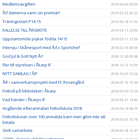
Medlemsavgiften
2019-04-03 09:03
Åif damerna vann sin premiär!
2019-03-23 20:23
Träningsstart P14-15
2019-03-18 21:20
KALLELSE TILL ÅRSMÖTE
2019-03-11 22:09
Uppstartsmöte pojkar födda 14/15
2019-03-11 13:59
Intervju i Skånesport med Åif,s Sportchef
2019-02-19 08:59
God Jul & Gott Nytt År!
2018-12-20 09:58
Fler till styrelsen i Åkarp IF
2018-12-12 15:39
NYTT DAMLAG I ÅIF
2018-10-03 19:26
ÅIF i samverkansprojekt med FC Rosengård
2018-09-10 10:54
Fotboll på biblioteket i Åkarp
2018-09-05 13:34
Vad händer i Åkarps IF
2018-08-21 14:45
Angående efteranmälan fotbollskola 2018
2018-06-19 08:19
Fotbollskolan över 100 anmälda barn men glöm inte att
2018-06-01 10:18
betala
Stolt samarbete
2018-05-18 12:47