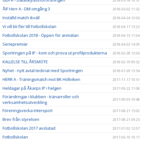
GDPR - Dataskyddsförordningen
2018-05-18 10:51
ÅIF Herr A - DM omgång 3
2018-05-02 11:52
Inställd match ikväll
2018-04-24 12:06
Vi vill bli fler till Fotbollskolan
2018-04-17 13:23
Fotbollskolan 2018 - Öppen för anmälan
2018-04-13 11:04
Seriepremiär
2018-04-03 14:39
Sportringen på IP - kom och prova ut profilprodukterna
2018-02-28 12:06
KALLELSE TILL ÅRSMÖTE
2018-02-19 09:52
Nyhet - nytt avtal tecknat med Sportringen
2018-01-09 13:54
HERR A - Träningsmatch mot BK Höllviken
2017-11-17 10:51
Heldagar på Åkarps IP i helgen
2017-09-22 11:08
Förändringar i klubben - tränarroller och
2017-09-05 19:48
verksamhetsutveckling
Föreningsvecka Intersport
2017-08-21 15:02
Brev från styrelsen
2017-08-21 09:25
Fotbollskolan 2017 avslutad
2017-07-02 12:07
Fotbollskolan
2017-06-10 10:17