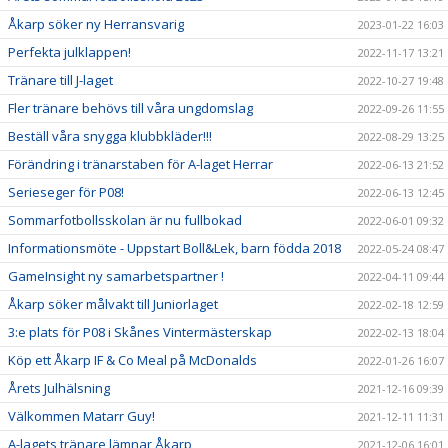
Åkarp söker ny Herransvarig
2023-01-22 16:03
Perfekta julklappen!
2022-11-17 13:21
Tränare till J-laget
2022-10-27 19:48
Fler tränare behövs till våra ungdomslag
2022-09-26 11:55
Beställ våra snygga klubbkläder!!!
2022-08-29 13:25
Förändring i tränarstaben för A-laget Herrar
2022-06-13 21:52
Serieseger för P08!
2022-06-13 12:45
Sommarfotbollsskolan är nu fullbokad
2022-06-01 09:32
Informationsmöte - Uppstart Boll&Lek, barn födda 2018
2022-05-24 08:47
GameInsight ny samarbetspartner !
2022-04-11 09:44
Åkarp söker målvakt till Juniorlaget
2022-02-18 12:59
3:e plats för P08 i Skånes Vintermästerskap
2022-02-13 18:04
Köp ett Åkarp IF & Co Meal på McDonalds
2022-01-26 16:07
Årets Julhälsning
2021-12-16 09:39
Välkommen Matarr Guy!
2021-12-11 11:31
A-lagets tränare lämnar Åkarp
2021-12-06 16:01