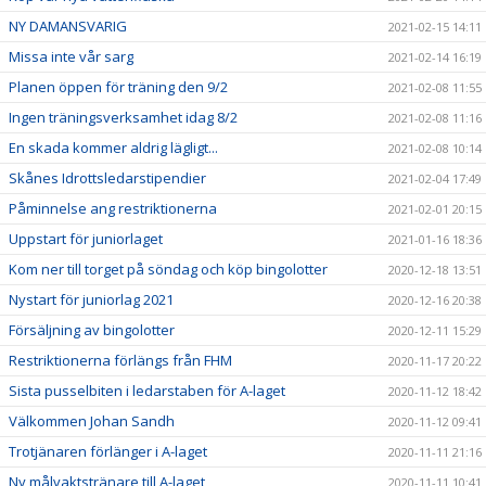
NY DAMANSVARIG
2021-02-15 14:11
Missa inte vår sarg
2021-02-14 16:19
Planen öppen för träning den 9/2
2021-02-08 11:55
Ingen träningsverksamhet idag 8/2
2021-02-08 11:16
En skada kommer aldrig lägligt...
2021-02-08 10:14
Skånes Idrottsledarstipendier
2021-02-04 17:49
Påminnelse ang restriktionerna
2021-02-01 20:15
Uppstart för juniorlaget
2021-01-16 18:36
Kom ner till torget på söndag och köp bingolotter
2020-12-18 13:51
Nystart för juniorlag 2021
2020-12-16 20:38
Försäljning av bingolotter
2020-12-11 15:29
Restriktionerna förlängs från FHM
2020-11-17 20:22
Sista pusselbiten i ledarstaben för A-laget
2020-11-12 18:42
Välkommen Johan Sandh
2020-11-12 09:41
Trotjänaren förlänger i A-laget
2020-11-11 21:16
Ny målvaktstränare till A-laget
2020-11-11 10:41