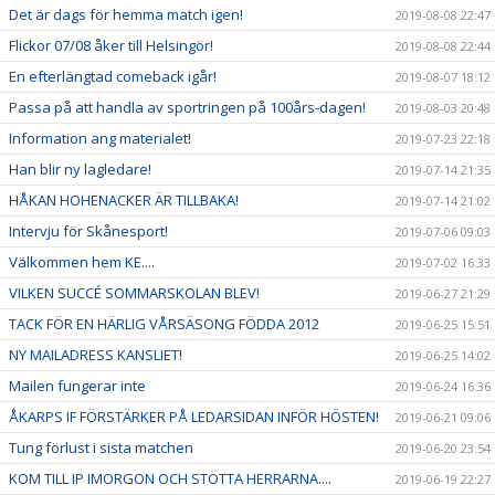
Det är dags för hemma match igen!
2019-08-08 22:47
Flickor 07/08 åker till Helsingör!
2019-08-08 22:44
En efterlängtad comeback igår!
2019-08-07 18:12
Passa på att handla av sportringen på 100års-dagen!
2019-08-03 20:48
Information ang materialet!
2019-07-23 22:18
Han blir ny lagledare!
2019-07-14 21:35
HÅKAN HOHENACKER ÄR TILLBAKA!
2019-07-14 21:02
Intervju för Skånesport!
2019-07-06 09:03
Välkommen hem KE....
2019-07-02 16:33
VILKEN SUCCÉ SOMMARSKOLAN BLEV!
2019-06-27 21:29
TACK FÖR EN HÄRLIG VÅRSÄSONG FÖDDA 2012
2019-06-25 15:51
NY MAILADRESS KANSLIET!
2019-06-25 14:02
Mailen fungerar inte
2019-06-24 16:36
ÅKARPS IF FÖRSTÄRKER PÅ LEDARSIDAN INFÖR HÖSTEN!
2019-06-21 09:06
Tung förlust i sista matchen
2019-06-20 23:54
KOM TILL IP IMORGON OCH STÖTTA HERRARNA....
2019-06-19 22:27