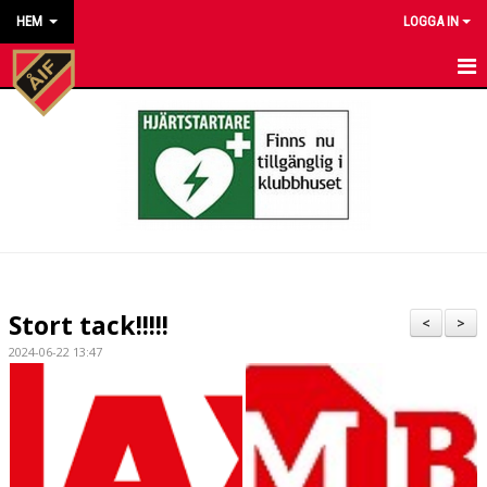
HEM
LOGGA IN
HEM
NYHETER
KALENDER
MATCHER
KONTAKT TILL VÅRA LAG
Stort tack!!!!!
<
>
KONTAKT ÅKARP IF
2024-06-22 13:47
OM FÖRENINGEN
DOKUMENT
BESTÄLL VÅRA KLUBBKLÄDER