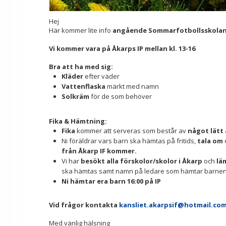
Hej
Här kommer lite info
angående Sommarfotbollsskolan, 
Vi kommer vara på Åkarps IP mellan kl. 13-16
Bra att ha med sig:
Kläder
efter väder
Vattenflaska
märkt med namn
Solkräm
för de som behöver
Fika & Hämtning:
Fika
kommer att serveras som består av
något lätt 
Ni föräldrar vars barn ska hämtas på fritids,
tala om
från Åkarp IF kommer.
Vi har
besökt alla förskolor/skolor i Åkarp
och
lä
ska hämtas samt namn på ledare som hämtar barnen
Ni hämtar era barn 16:00 på IP
Vid frågor kontakta
kansliet.akarpsif@hotmail.co
Med vänlig hälsning