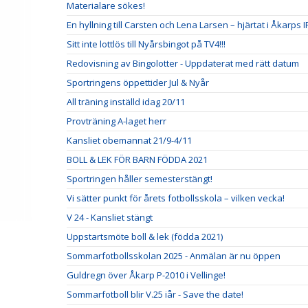
Materialare sökes!
En hyllning till Carsten och Lena Larsen – hjärtat i Åkarps I
Sitt inte lottlös till Nyårsbingot på TV4!!!
Redovisning av Bingolotter - Uppdaterat med rätt datum
Sportringens öppettider Jul & Nyår
All träning inställd idag 20/11
Provträning A-laget herr
Kansliet obemannat 21/9-4/11
BOLL & LEK FÖR BARN FÖDDA 2021
Sportringen håller semesterstängt!
Vi sätter punkt för årets fotbollsskola – vilken vecka!
V 24 - Kansliet stängt
Uppstartsmöte boll & lek (födda 2021)
Sommarfotbollsskolan 2025 - Anmälan är nu öppen
Guldregn över Åkarp P-2010 i Vellinge!
Sommarfotboll blir V.25 iår - Save the date!