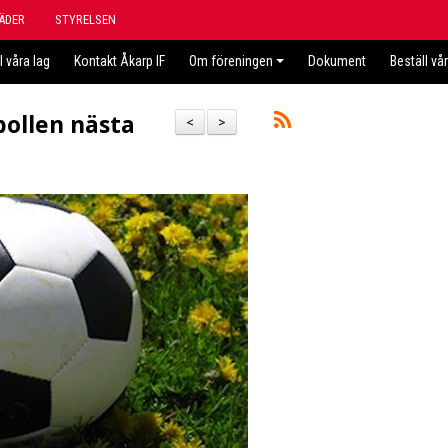
ÄDER
STYRELSEN
l våra lag
Kontakt Åkarp IF
Om föreningen
Dokument
Beställ vå
ollen nästa
<
>