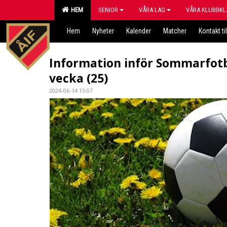
HEM
SENIOR
VÅRA LAG
VÅRA KLUBBKL
Hem
Nyheter
Kalender
Matcher
Kontakt til
Information inför Sommarfotb
vecka (25)
2024-06-14 15:07