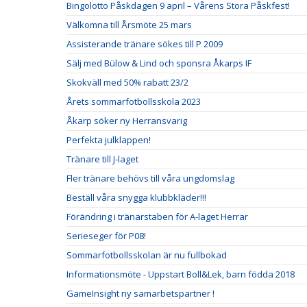
Bingolotto Påskdagen 9 april – Vårens Stora Påskfest!
Välkomna till Årsmöte 25 mars
Assisterande tränare sökes till P 2009
Sälj med Bülow & Lind och sponsra Åkarps IF
Skokväll med 50% rabatt 23/2
Årets sommarfotbollsskola 2023
Åkarp söker ny Herransvarig
Perfekta julklappen!
Tränare till J-laget
Fler tränare behövs till våra ungdomslag
Beställ våra snygga klubbkläder!!!
Förändring i tränarstaben för A-laget Herrar
Serieseger för P08!
Sommarfotbollsskolan är nu fullbokad
Informationsmöte - Uppstart Boll&Lek, barn födda 2018
GameInsight ny samarbetspartner !