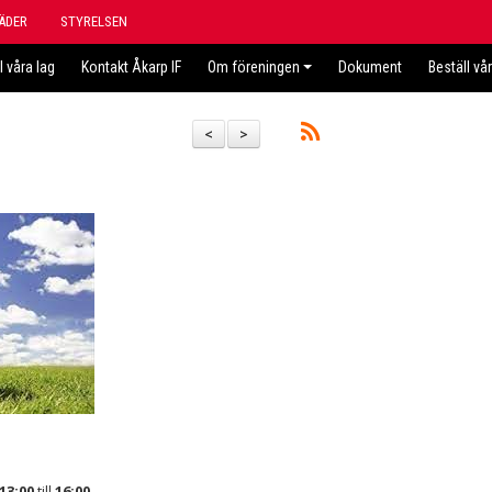
ÄDER
STYRELSEN
l våra lag
Kontakt Åkarp IF
Om föreningen
Dokument
Beställ vå
<
>
13:00
till
16:00