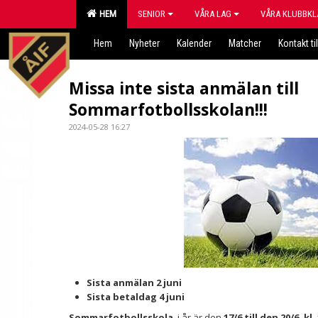
HEM
SENIOR
VÅRA LAG
VÅRA KLUBBKL
Hem
Nyheter
Kalender
Matcher
Kontakt til
Missa inte sista anmälan till
Sommarfotbollsskolan!!!
2024-05-28 16:27
Sista anmälan 2 juni
Sista betaldag 4 juni
Sommarfotbollsskola
i år är den
17/6 till den 20/6, kl.