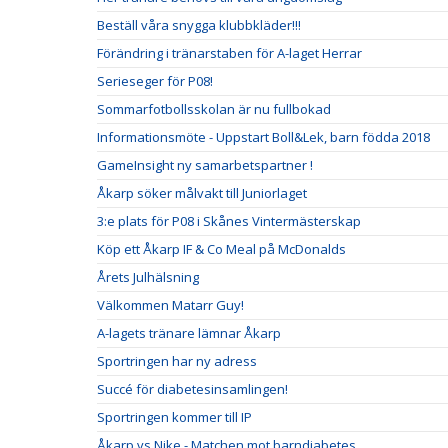
Beställ våra snygga klubbkläder!!!
Förändring i tränarstaben för A-laget Herrar
Serieseger för P08!
Sommarfotbollsskolan är nu fullbokad
Informationsmöte - Uppstart Boll&Lek, barn födda 2018
GameInsight ny samarbetspartner !
Åkarp söker målvakt till Juniorlaget
3:e plats för P08 i Skånes Vintermästerskap
Köp ett Åkarp IF & Co Meal på McDonalds
Årets Julhälsning
Välkommen Matarr Guy!
A-lagets tränare lämnar Åkarp
Sportringen har ny adress
Succé för diabetesinsamlingen!
Sportringen kommer till IP
Åkarp vs Nike - Matchen mot barndiabetes