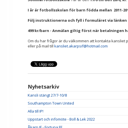
I år är fotbollsskolan för barn födda mellan 2011-20
Följ instruktionerna och fyll i formuläret via länke
499 kr/barn - Anmälan giltig först när betalningen ha
Om du har frågor är du välkommen att kontakta kansliet på
eller på mail till
kansliet.akarpsif@hotmail.com
Nyhetsarkiv
Kansli stängt 27/7-10/8
Southampton Town United
Alla till IP!
Uppstart och infomöte - Boll & Lek 2022
Åkarp IF - Fortuna FF