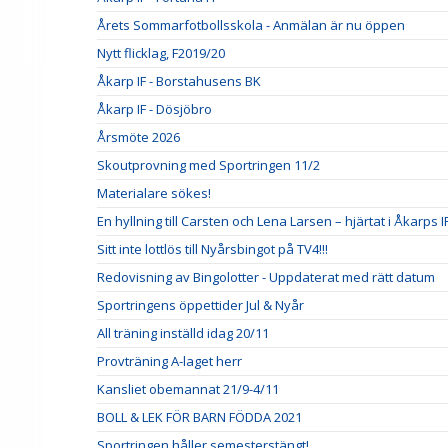
Årets Sommarfotbollsskola - Anmälan är nu öppen
Nytt flicklag, F2019/20
Åkarp IF - Borstahusens BK
Åkarp IF - Dösjöbro
Årsmöte 2026
Skoutprovning med Sportringen 11/2
Materialare sökes!
En hyllning till Carsten och Lena Larsen – hjärtat i Åkarps I
Sitt inte lottlös till Nyårsbingot på TV4!!!
Redovisning av Bingolotter - Uppdaterat med rätt datum
Sportringens öppettider Jul & Nyår
All träning inställd idag 20/11
Provträning A-laget herr
Kansliet obemannat 21/9-4/11
BOLL & LEK FÖR BARN FÖDDA 2021
Sportringen håller semesterstängt!