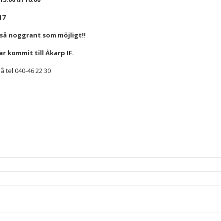
17
n så noggrant som möjligt!!
r kommit till Åkarp IF.
 tel 040-46 22 30