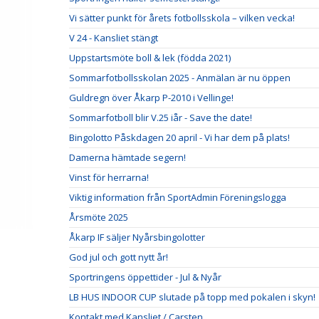
Vi sätter punkt för årets fotbollsskola – vilken vecka!
V 24 - Kansliet stängt
Uppstartsmöte boll & lek (födda 2021)
Sommarfotbollsskolan 2025 - Anmälan är nu öppen
Guldregn över Åkarp P-2010 i Vellinge!
Sommarfotboll blir V.25 iår - Save the date!
Bingolotto Påskdagen 20 april - Vi har dem på plats!
Damerna hämtade segern!
Vinst för herrarna!
Viktig information från SportAdmin Föreningslogga
Årsmöte 2025
Åkarp IF säljer Nyårsbingolotter
God jul och gott nytt år!
Sportringens öppettider - Jul & Nyår
LB HUS INDOOR CUP slutade på topp med pokalen i skyn!
Kontakt med Kansliet / Carsten