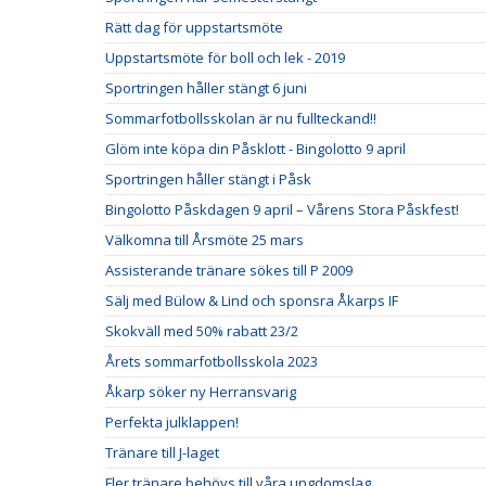
Rätt dag för uppstartsmöte
Uppstartsmöte för boll och lek - 2019
Sportringen håller stängt 6 juni
Sommarfotbollsskolan är nu fullteckand!!
Glöm inte köpa din Påsklott - Bingolotto 9 april
Sportringen håller stängt i Påsk
Bingolotto Påskdagen 9 april – Vårens Stora Påskfest!
Välkomna till Årsmöte 25 mars
Assisterande tränare sökes till P 2009
Sälj med Bülow & Lind och sponsra Åkarps IF
Skokväll med 50% rabatt 23/2
Årets sommarfotbollsskola 2023
Åkarp söker ny Herransvarig
Perfekta julklappen!
Tränare till J-laget
Fler tränare behövs till våra ungdomslag