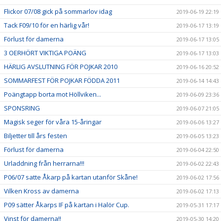
Flickor 07/08 gick på sommarlov idag
2019-06-19 22:19
Tack F09/10 för en härlig vår!
2019-06-17 13:19
Förlust för damerna
2019-06-17 13:05
3 OERHÖRT VIKTIGA POÄNG
2019-06-17 13:03
HÄRLIG AVSLUTNING FÖR POJKAR 2010
2019-06-16 20:52
SOMMARFEST FÖR POJKAR FÖDDA 2011
2019-06-14 14:43
Poängtapp borta mot Höllviken...
2019-06-09 23:36
SPONSRING
2019-06-07 21:05
Magisk seger för våra 15-åringar
2019-06-06 13:27
Biljetter till års festen
2019-06-05 13:23
Förlust för damerna
2019-06-04 22:50
Urladdning från herrarna!!!
2019-06-02 22:43
P06/07 satte Åkarp på kartan utanför Skåne!
2019-06-02 17:56
Vilken Kross av damerna
2019-06-02 17:13
P09 sätter Åkarps IF på kartan i Halör Cup.
2019-05-31 17:17
Vinst för damerna!!
2019-05-30 14:20