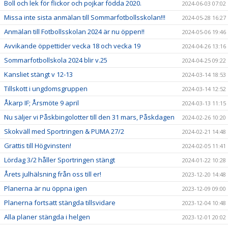
Boll och lek för flickor och pojkar födda 2020.
2024-06-03 07:02
Missa inte sista anmälan till Sommarfotbollsskolan!!!
2024-05-28 16:27
Anmälan till Fotbollsskolan 2024 är nu öppen!!
2024-05-06 19:46
Avvikande öppettider vecka 18 och vecka 19
2024-04-26 13:16
Sommarfotbollskola 2024 blir v.25
2024-04-25 09:22
Kansliet stängt v 12-13
2024-03-14 18:53
Tillskott i ungdomsgruppen
2024-03-14 12:52
Åkarp IF; Årsmöte 9 april
2024-03-13 11:15
Nu säljer vi Påskbingolotter till den 31 mars, Påskdagen
2024-02-26 10:20
Skokväll med Sportringen & PUMA 27/2
2024-02-21 14:48
Grattis till Högvinsten!
2024-02-05 11:41
Lördag 3/2 håller Sportringen stängt
2024-01-22 10:28
Årets julhälsning från oss till er!
2023-12-20 14:48
Planerna är nu öppna igen
2023-12-09 09:00
Planerna fortsatt stängda tillsvidare
2023-12-04 10:48
Alla planer stängda i helgen
2023-12-01 20:02