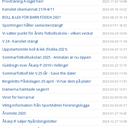
Provträning A-laget herr
2025-11-03 14:48
Kansliet obemannat 21/9-4/11
2025-09-18 14:22
BOLL & LEK FÖR BARN FÖDDA 2021
2025-08-25 10:14
Sportringen håller semesterstängt!
2025-07-01 18:32
Vi sätter punkt för årets fotbollsskola – vilken vecka!
2025-06-24 16:06
V 24 - Kansliet stängt
2025-06-06 11:54
Uppstartsmöte boll & lek (födda 2021)
2025-06-03 13:37
Sommarfotbollsskolan 2025 - Anmälan är nu öppen
2025-05-20 15:45
Guldregn över Åkarp P-2010 i Vellinge!
2025-03-23 13:19
Sommarfotboll blir V.25 iår - Save the date!
2025-03-05 17:45
Bingolotto Påskdagen 20 april - Vi har dem på plats!
2025-03-05 17:41
Damerna hämtade segern!
2025-03-02 13:01
Vinst för herrarna!
2025-02-09 09:45
Viktig information från SportAdmin Föreningslogga
2025-02-06 09:37
Årsmöte 2025
2025-01-27 16:42
Åkarp IF säljer Nyårsbingolotter
2024-12-27 16:38