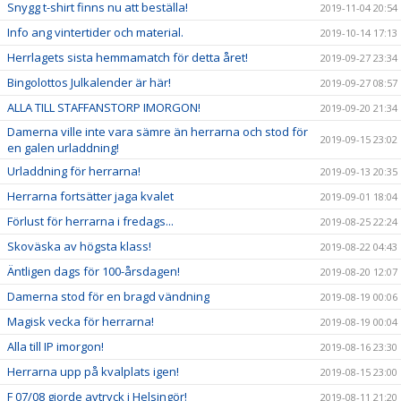
Snygg t-shirt finns nu att beställa!
2019-11-04 20:54
Info ang vintertider och material.
2019-10-14 17:13
Herrlagets sista hemmamatch för detta året!
2019-09-27 23:34
Bingolottos Julkalender är här!
2019-09-27 08:57
ALLA TILL STAFFANSTORP IMORGON!
2019-09-20 21:34
Damerna ville inte vara sämre än herrarna och stod för
2019-09-15 23:02
en galen urladdning!
Urladdning för herrarna!
2019-09-13 20:35
Herrarna fortsätter jaga kvalet
2019-09-01 18:04
Förlust för herrarna i fredags...
2019-08-25 22:24
Skoväska av högsta klass!
2019-08-22 04:43
Äntligen dags för 100-årsdagen!
2019-08-20 12:07
Damerna stod för en bragd vändning
2019-08-19 00:06
Magisk vecka för herrarna!
2019-08-19 00:04
Alla till IP imorgon!
2019-08-16 23:30
Herrarna upp på kvalplats igen!
2019-08-15 23:00
F 07/08 gjorde avtryck i Helsingör!
2019-08-11 21:20