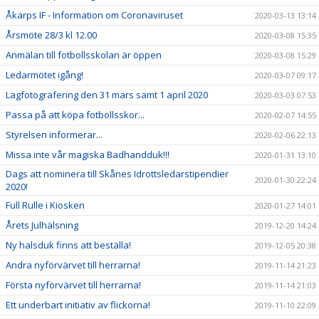
Åkarps IF - Information om Coronaviruset
2020-03-13 13:14
Årsmöte 28/3 kl 12.00
2020-03-08 15:35
Anmälan till fotbollsskolan är öppen
2020-03-08 15:29
Ledarmötet igång!
2020-03-07 09:17
Lagfotografering den 31 mars samt 1 april 2020
2020-03-03 07:53
Passa på att köpa fotbollsskor...
2020-02-07 14:55
Styrelsen informerar...
2020-02-06 22:13
Missa inte vår magiska Badhandduk!!!
2020-01-31 13:10
Dags att nominera till Skånes Idrottsledarstipendier
2020-01-30 22:24
2020!
Full Rulle i Kiosken
2020-01-27 14:01
Årets Julhälsning
2019-12-20 14:24
Ny halsduk finns att beställa!
2019-12-05 20:38
Andra nyförvärvet till herrarna!
2019-11-14 21:23
Första nyförvärvet till herrarna!
2019-11-14 21:03
Ett underbart initiativ av flickorna!
2019-11-10 22:09