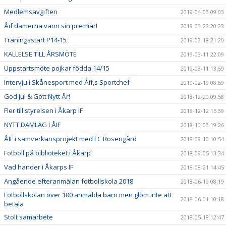
Medlemsavgiften
2019-04-03 09:03
Åif damerna vann sin premiär!
2019-03-23 20:23
Träningsstart P14-15
2019-03-18 21:20
KALLELSE TILL ÅRSMÖTE
2019-03-11 22:09
Uppstartsmöte pojkar födda 14/15
2019-03-11 13:59
Intervju i Skånesport med Åif,s Sportchef
2019-02-19 08:59
God Jul & Gott Nytt År!
2018-12-20 09:58
Fler till styrelsen i Åkarp IF
2018-12-12 15:39
NYTT DAMLAG I ÅIF
2018-10-03 19:26
ÅIF i samverkansprojekt med FC Rosengård
2018-09-10 10:54
Fotboll på biblioteket i Åkarp
2018-09-05 13:34
Vad händer i Åkarps IF
2018-08-21 14:45
Angående efteranmälan fotbollskola 2018
2018-06-19 08:19
Fotbollskolan över 100 anmälda barn men glöm inte att
2018-06-01 10:18
betala
Stolt samarbete
2018-05-18 12:47