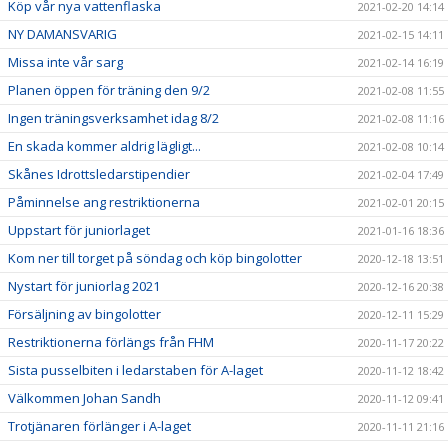
Köp vår nya vattenflaska
2021-02-20 14:14
NY DAMANSVARIG
2021-02-15 14:11
Missa inte vår sarg
2021-02-14 16:19
Planen öppen för träning den 9/2
2021-02-08 11:55
Ingen träningsverksamhet idag 8/2
2021-02-08 11:16
En skada kommer aldrig lägligt...
2021-02-08 10:14
Skånes Idrottsledarstipendier
2021-02-04 17:49
Påminnelse ang restriktionerna
2021-02-01 20:15
Uppstart för juniorlaget
2021-01-16 18:36
Kom ner till torget på söndag och köp bingolotter
2020-12-18 13:51
Nystart för juniorlag 2021
2020-12-16 20:38
Försäljning av bingolotter
2020-12-11 15:29
Restriktionerna förlängs från FHM
2020-11-17 20:22
Sista pusselbiten i ledarstaben för A-laget
2020-11-12 18:42
Välkommen Johan Sandh
2020-11-12 09:41
Trotjänaren förlänger i A-laget
2020-11-11 21:16