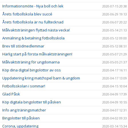
Informationsmöte - Nya boll och lek
2020-07-15 20:38
Årets fotbollskola blev succé
2020-06-29 19:13
Årets fotbollskola är nu fulltecknad
2020-06-07 20:22
Målvaktsträningen flyttad nästa vecka!
2020-05-14 21:13
Anmälning & betalning fotbollsskola
2020-05-12 09:00
Brev till stödmedlemmar
2020-05-12 08:51
Härlig start på första målvaktsträningen!
2020-05-07 21:29
Målvaktsträning för ungdomarna
2020-05-05 21:37
Köp dina digital bingolottor av oss
2020-04-17 16:11
Uppdatering kring matchspel barn & ungdom
2020-04-17 13:09
Fotbollsskolan i sommar!
2020-04-15 10:04
Glad Påsk
2020-04-09 17:39
Köp digitala bingolotter till påsken
2020-04-09 10:55
Info ang träningsmatcher
2020-04-07 12:31
Bingolotter till påsken
2020-04-02 09:33
Corona, uppdatering
2020-03-14 15:34