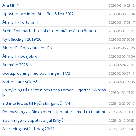
Alla till IP!
2026-06-16 22:12
Uppstart och infomöte - Boll & Lek 2022
2026-06-05 12:36
Åkarp IF - Fortuna FF
2026-05-17 08:17
Årets Sommarfotbollsskola - Anmälan är nu öppen
2026-05-08 15:21
Nytt flicklag, F2019/20
2026-05-07 20:09
Åkarp IF - Borstahusens BK
2026-05-06 22:25
Åkarp IF - Dösjöbro
2026-05-03 19:36
Årsmöte 2026
2026-02-24 22:22
Skoutprovning med Sportringen 11/2
2026-02-06 07:10
Materialare sökes!
2026-02-03 09:35
En hyllning till Carsten och Lena Larsen – hjärtat i Åkarps
2026-01-31 13:20
IF
Sitt inte lottlös till Nyårsbingot på TV4!!!
2025-12-29 20:10
Redovisning av Bingolotter - Uppdaterat med rätt datum
2025-12-17 11:03
Sportringens öppettider Jul & Nyår
2025-12-12 09:50
All träning inställd idag 20/11
2025-11-20 13:43