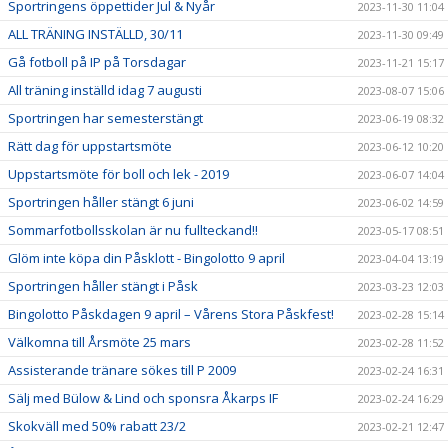
Sportringens öppettider Jul & Nyår
2023-11-30 11:04
ALL TRÄNING INSTÄLLD, 30/11
2023-11-30 09:49
Gå fotboll på IP på Torsdagar
2023-11-21 15:17
All träning inställd idag 7 augusti
2023-08-07 15:06
Sportringen har semesterstängt
2023-06-19 08:32
Rätt dag för uppstartsmöte
2023-06-12 10:20
Uppstartsmöte för boll och lek - 2019
2023-06-07 14:04
Sportringen håller stängt 6 juni
2023-06-02 14:59
Sommarfotbollsskolan är nu fullteckand!!
2023-05-17 08:51
Glöm inte köpa din Påsklott - Bingolotto 9 april
2023-04-04 13:19
Sportringen håller stängt i Påsk
2023-03-23 12:03
Bingolotto Påskdagen 9 april – Vårens Stora Påskfest!
2023-02-28 15:14
Välkomna till Årsmöte 25 mars
2023-02-28 11:52
Assisterande tränare sökes till P 2009
2023-02-24 16:31
Sälj med Bülow & Lind och sponsra Åkarps IF
2023-02-24 16:29
Skokväll med 50% rabatt 23/2
2023-02-21 12:47