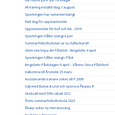
Gå fotboll på IP på Torsdagar
All träning inställd idag 7 augusti
Sportringen har semesterstängt
Rätt dag för uppstartsmöte
Uppstartsmöte för boll och lek - 2019
Sportringen håller stängt 6 juni
Sommarfotbollsskolan är nu fullteckand!!
Glöm inte köpa din Påsklott - Bingolotto 9 april
Sportringen håller stängt i Påsk
Bingolotto Påskdagen 9 april – Vårens Stora Påskfest!
Välkomna till Årsmöte 25 mars
Assisterande tränare sökes till P 2009
Sälj med Bülow & Lind och sponsra Åkarps IF
Skokväll med 50% rabatt 23/2
Årets sommarfotbollsskola 2023
Åkarp söker ny Herransvarig