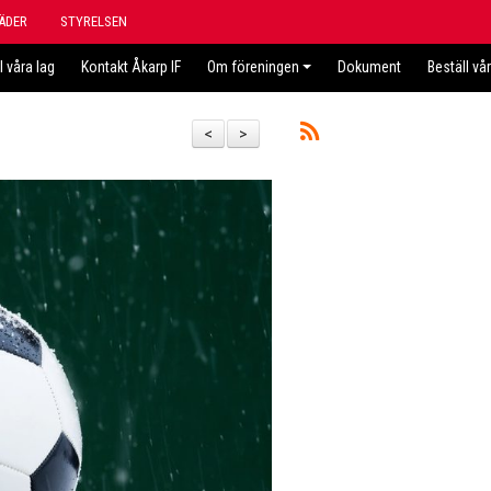
ÄDER
STYRELSEN
l våra lag
Kontakt Åkarp IF
Om föreningen
Dokument
Beställ vå
<
>