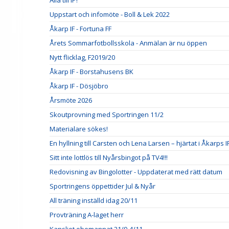
Alla till IP!
Uppstart och infomöte - Boll & Lek 2022
Åkarp IF - Fortuna FF
Årets Sommarfotbollsskola - Anmälan är nu öppen
Nytt flicklag, F2019/20
Åkarp IF - Borstahusens BK
Åkarp IF - Dösjöbro
Årsmöte 2026
Skoutprovning med Sportringen 11/2
Materialare sökes!
En hyllning till Carsten och Lena Larsen – hjärtat i Åkarps I
Sitt inte lottlös till Nyårsbingot på TV4!!!
Redovisning av Bingolotter - Uppdaterat med rätt datum
Sportringens öppettider Jul & Nyår
All träning inställd idag 20/11
Provträning A-laget herr