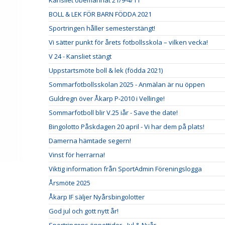
Kansliet obemannat 21/9-4/11
BOLL & LEK FÖR BARN FÖDDA 2021
Sportringen håller semesterstängt!
Vi sätter punkt för årets fotbollsskola – vilken vecka!
V 24 - Kansliet stängt
Uppstartsmöte boll & lek (födda 2021)
Sommarfotbollsskolan 2025 - Anmälan är nu öppen
Guldregn över Åkarp P-2010 i Vellinge!
Sommarfotboll blir V.25 iår - Save the date!
Bingolotto Påskdagen 20 april - Vi har dem på plats!
Damerna hämtade segern!
Vinst för herrarna!
Viktig information från SportAdmin Föreningslogga
Årsmöte 2025
Åkarp IF säljer Nyårsbingolotter
God jul och gott nytt år!