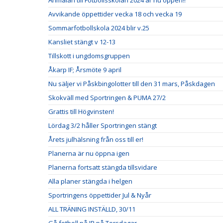
Anmälan till Fotbollsskolan 2024 är nu öppen!!
Avvikande öppettider vecka 18 och vecka 19
Sommarfotbollskola 2024 blir v.25
Kansliet stängt v 12-13
Tillskott i ungdomsgruppen
Åkarp IF; Årsmöte 9 april
Nu säljer vi Påskbingolotter till den 31 mars, Påskdagen
Skokväll med Sportringen & PUMA 27/2
Grattis till Högvinsten!
Lördag 3/2 håller Sportringen stängt
Årets julhälsning från oss till er!
Planerna är nu öppna igen
Planerna fortsatt stängda tillsvidare
Alla planer stängda i helgen
Sportringens öppettider Jul & Nyår
ALL TRÄNING INSTÄLLD, 30/11