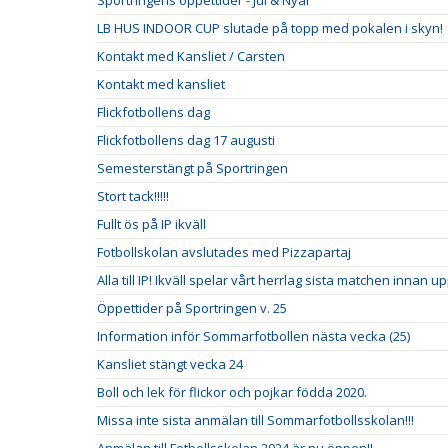
Sportringens öppettider - Jul & Nyår
LB HUS INDOOR CUP slutade på topp med pokalen i skyn!
Kontakt med Kansliet / Carsten
Kontakt med kansliet
Flickfotbollens dag
Flickfotbollens dag 17 augusti
Semesterstängt på Sportringen
Stort tack!!!!!
Fullt ös på IP ikväll
Fotbollskolan avslutades med Pizzapartaj
Alla till IP! Ikväll spelar vårt herrlag sista matchen innan u
Öppettider på Sportringen v. 25
Information inför Sommarfotbollen nästa vecka (25)
Kansliet stängt vecka 24
Boll och lek för flickor och pojkar födda 2020.
Missa inte sista anmälan till Sommarfotbollsskolan!!!