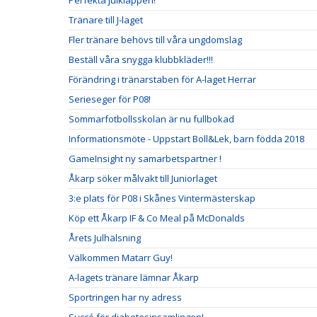
Perfekta julklappen!
Tränare till J-laget
Fler tränare behövs till våra ungdomslag
Beställ våra snygga klubbkläder!!!
Förändring i tränarstaben för A-laget Herrar
Serieseger för P08!
Sommarfotbollsskolan är nu fullbokad
Informationsmöte - Uppstart Boll&Lek, barn födda 2018
GameInsight ny samarbetspartner !
Åkarp söker målvakt till Juniorlaget
3:e plats för P08 i Skånes Vintermästerskap
Köp ett Åkarp IF & Co Meal på McDonalds
Årets Julhälsning
Välkommen Matarr Guy!
A-lagets tränare lämnar Åkarp
Sportringen har ny adress