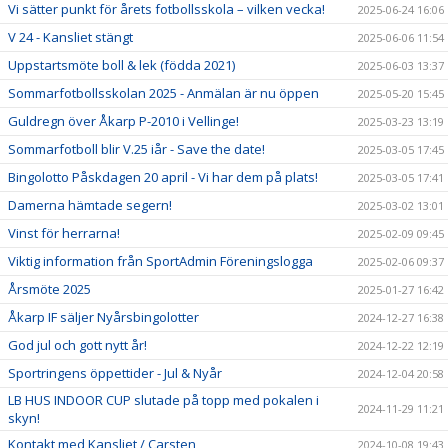
Vi sätter punkt för årets fotbollsskola – vilken vecka!
2025-06-24 16:06
V 24 - Kansliet stängt
2025-06-06 11:54
Uppstartsmöte boll & lek (födda 2021)
2025-06-03 13:37
Sommarfotbollsskolan 2025 - Anmälan är nu öppen
2025-05-20 15:45
Guldregn över Åkarp P-2010 i Vellinge!
2025-03-23 13:19
Sommarfotboll blir V.25 iår - Save the date!
2025-03-05 17:45
Bingolotto Påskdagen 20 april - Vi har dem på plats!
2025-03-05 17:41
Damerna hämtade segern!
2025-03-02 13:01
Vinst för herrarna!
2025-02-09 09:45
Viktig information från SportAdmin Föreningslogga
2025-02-06 09:37
Årsmöte 2025
2025-01-27 16:42
Åkarp IF säljer Nyårsbingolotter
2024-12-27 16:38
God jul och gott nytt år!
2024-12-22 12:19
Sportringens öppettider - Jul & Nyår
2024-12-04 20:58
LB HUS INDOOR CUP slutade på topp med pokalen i
2024-11-29 11:21
skyn!
Kontakt med Kansliet / Carsten
2024-10-08 19:43