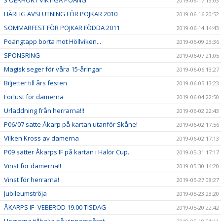
3 OERHÖRT VIKTIGA POÄNG
2019-06-17 13:03
HÄRLIG AVSLUTNING FÖR POJKAR 2010
2019-06-16 20:52
SOMMARFEST FÖR POJKAR FÖDDA 2011
2019-06-14 14:43
Poängtapp borta mot Höllviken...
2019-06-09 23:36
SPONSRING
2019-06-07 21:05
Magisk seger för våra 15-åringar
2019-06-06 13:27
Biljetter till års festen
2019-06-05 13:23
Förlust för damerna
2019-06-04 22:50
Urladdning från herrarna!!!
2019-06-02 22:43
P06/07 satte Åkarp på kartan utanför Skåne!
2019-06-02 17:56
Vilken Kross av damerna
2019-06-02 17:13
P09 sätter Åkarps IF på kartan i Halör Cup.
2019-05-31 17:17
Vinst för damerna!!
2019-05-30 14:20
Vinst för herrarna!
2019-05-27 08:27
Jubileumströja
2019-05-23 23:20
ÅKARPS IF- VEBERÖD 19.00 TISDAG
2019-05-20 22:42