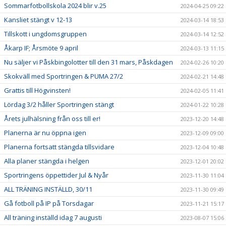
Sommarfotbollskola 2024 blir v.25
2024-04-25 09:22
Kansliet stängt v 12-13
2024-03-14 18:53
Tillskott i ungdomsgruppen
2024-03-14 12:52
Åkarp IF; Årsmöte 9 april
2024-03-13 11:15
Nu säljer vi Påskbingolotter till den 31 mars, Påskdagen
2024-02-26 10:20
Skokväll med Sportringen & PUMA 27/2
2024-02-21 14:48
Grattis till Högvinsten!
2024-02-05 11:41
Lördag 3/2 håller Sportringen stängt
2024-01-22 10:28
Årets julhälsning från oss till er!
2023-12-20 14:48
Planerna är nu öppna igen
2023-12-09 09:00
Planerna fortsatt stängda tillsvidare
2023-12-04 10:48
Alla planer stängda i helgen
2023-12-01 20:02
Sportringens öppettider Jul & Nyår
2023-11-30 11:04
ALL TRÄNING INSTÄLLD, 30/11
2023-11-30 09:49
Gå fotboll på IP på Torsdagar
2023-11-21 15:17
All träning inställd idag 7 augusti
2023-08-07 15:06