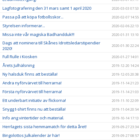
Lagfotografering den 31 mars samt 1 april 2020
2020-03-03 07:53
Passa på att köpa fotbollsskor...
2020-02-07 14:55
Styrelsen informerar...
2020-02-06 22:13
Missa inte vår magiska Badhandduk!!!
2020-01-31 13:10
Dags att nominera till Skånes Idrottsledarstipendier
2020-01-30 22:24
2020!
Full Rulle i Kiosken
2020-01-27 14:01
Årets Julhälsning
2019-12-20 14:24
Ny halsduk finns att beställa!
2019-12-05 20:38
Andra nyförvärvet till herrarna!
2019-11-14 21:23
Första nyförvärvet till herrarna!
2019-11-14 21:03
Ett underbart initiativ av flickorna!
2019-11-10 22:09
Snygg t-shirt finns nu att beställa!
2019-11-04 20:54
Info ang vintertider och material.
2019-10-14 17:13
Herrlagets sista hemmamatch för detta året!
2019-09-27 23:34
Bingolottos Julkalender är här!
2019-09-27 08:57