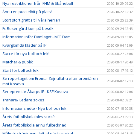
Nya restriktioner från FHM & Skåneboll
2020-10-29 09:22
Ännu en pusselbit på plats!
2020-10-22 12:32
Stort stort grattis till våra herrar!
2020-09-25 23:39
Fc Rosengård kom på besök
2020-09-24 12:43
Information inför Damlaget - MFF Dam
2020-09-10 13:05
Kvarglömda kläder på IP
2020-09-04 15:09
Succé för nya boll och lek!
2020-08-27 23:06
Matcher & publik
2020-08-17 20:49
Start för boll och lek
2020-08-17 19:12
Se reportaget om Eremal Zejnullahu efter premiären
2020-08-02 17:13
mot Kosova
Seriepremiär Åkarps IF - KSF Kosova
2020-08-02 17:06
Tränare/ Ledare sökes
2020-08-02 08:21
Informationsmöte - Nya boll och lek
2020-07-15 20:38
Årets fotbollskola blev succé
2020-06-29 19:13
Årets fotbollskola är nu fulltecknad
2020-06-07 20:22
Målvaktsträningen flyttad nästa vecka!
2020-05-14 21:13