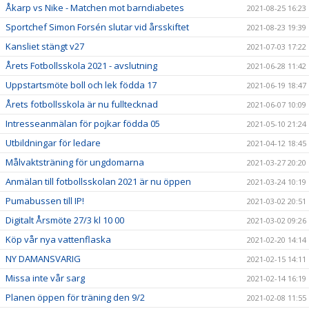
Åkarp vs Nike - Matchen mot barndiabetes
2021-08-25 16:23
Sportchef Simon Forsén slutar vid årsskiftet
2021-08-23 19:39
Kansliet stängt v27
2021-07-03 17:22
Årets Fotbollsskola 2021 - avslutning
2021-06-28 11:42
Uppstartsmöte boll och lek födda 17
2021-06-19 18:47
Årets fotbollsskola är nu fulltecknad
2021-06-07 10:09
Intresseanmälan för pojkar födda 05
2021-05-10 21:24
Utbildningar för ledare
2021-04-12 18:45
Målvaktsträning för ungdomarna
2021-03-27 20:20
Anmälan till fotbollsskolan 2021 är nu öppen
2021-03-24 10:19
Pumabussen till IP!
2021-03-02 20:51
Digitalt Årsmöte 27/3 kl 10 00
2021-03-02 09:26
Köp vår nya vattenflaska
2021-02-20 14:14
NY DAMANSVARIG
2021-02-15 14:11
Missa inte vår sarg
2021-02-14 16:19
Planen öppen för träning den 9/2
2021-02-08 11:55