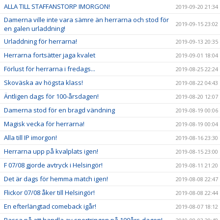
ALLA TILL STAFFANSTORP IMORGON!
2019-09-20 21:34
Damerna ville inte vara sämre än herrarna och stod för
2019-09-15 23:02
en galen urladdning!
Urladdning för herrarna!
2019-09-13 20:35
Herrarna fortsätter jaga kvalet
2019-09-01 18:04
Förlust för herrarna i fredags...
2019-08-25 22:24
Skoväska av högsta klass!
2019-08-22 04:43
Äntligen dags för 100-årsdagen!
2019-08-20 12:07
Damerna stod för en bragd vändning
2019-08-19 00:06
Magisk vecka för herrarna!
2019-08-19 00:04
Alla till IP imorgon!
2019-08-16 23:30
Herrarna upp på kvalplats igen!
2019-08-15 23:00
F 07/08 gjorde avtryck i Helsingör!
2019-08-11 21:20
Det är dags för hemma match igen!
2019-08-08 22:47
Flickor 07/08 åker till Helsingör!
2019-08-08 22:44
En efterlängtad comeback igår!
2019-08-07 18:12