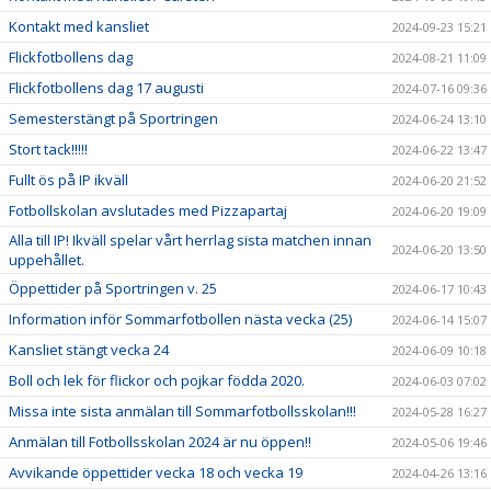
Kontakt med kansliet
2024-09-23 15:21
Flickfotbollens dag
2024-08-21 11:09
Flickfotbollens dag 17 augusti
2024-07-16 09:36
Semesterstängt på Sportringen
2024-06-24 13:10
Stort tack!!!!!
2024-06-22 13:47
Fullt ös på IP ikväll
2024-06-20 21:52
Fotbollskolan avslutades med Pizzapartaj
2024-06-20 19:09
Alla till IP! Ikväll spelar vårt herrlag sista matchen innan
2024-06-20 13:50
uppehållet.
Öppettider på Sportringen v. 25
2024-06-17 10:43
Information inför Sommarfotbollen nästa vecka (25)
2024-06-14 15:07
Kansliet stängt vecka 24
2024-06-09 10:18
Boll och lek för flickor och pojkar födda 2020.
2024-06-03 07:02
Missa inte sista anmälan till Sommarfotbollsskolan!!!
2024-05-28 16:27
Anmälan till Fotbollsskolan 2024 är nu öppen!!
2024-05-06 19:46
Avvikande öppettider vecka 18 och vecka 19
2024-04-26 13:16