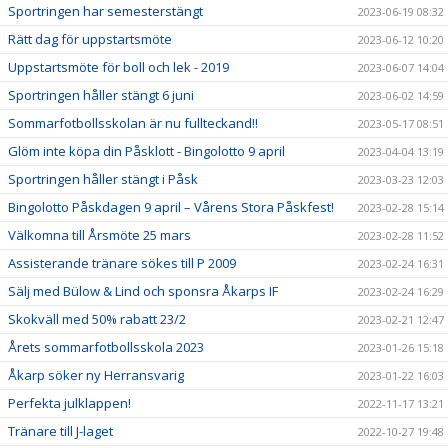
Sportringen har semesterstängt
2023-06-19 08:32
Rätt dag för uppstartsmöte
2023-06-12 10:20
Uppstartsmöte för boll och lek - 2019
2023-06-07 14:04
Sportringen håller stängt 6 juni
2023-06-02 14:59
Sommarfotbollsskolan är nu fullteckand!!
2023-05-17 08:51
Glöm inte köpa din Påsklott - Bingolotto 9 april
2023-04-04 13:19
Sportringen håller stängt i Påsk
2023-03-23 12:03
Bingolotto Påskdagen 9 april – Vårens Stora Påskfest!
2023-02-28 15:14
Välkomna till Årsmöte 25 mars
2023-02-28 11:52
Assisterande tränare sökes till P 2009
2023-02-24 16:31
Sälj med Bülow & Lind och sponsra Åkarps IF
2023-02-24 16:29
Skokväll med 50% rabatt 23/2
2023-02-21 12:47
Årets sommarfotbollsskola 2023
2023-01-26 15:18
Åkarp söker ny Herransvarig
2023-01-22 16:03
Perfekta julklappen!
2022-11-17 13:21
Tränare till J-laget
2022-10-27 19:48