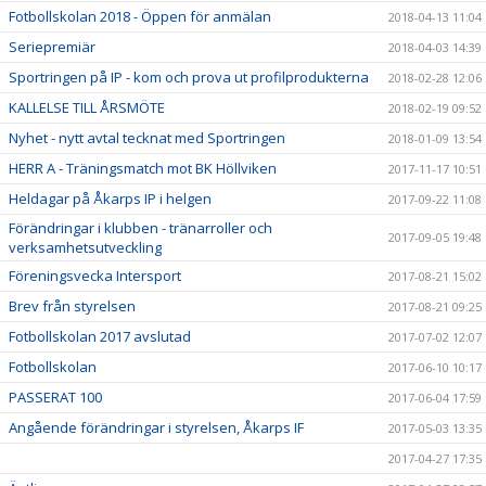
Fotbollskolan 2018 - Öppen för anmälan
2018-04-13 11:04
Seriepremiär
2018-04-03 14:39
Sportringen på IP - kom och prova ut profilprodukterna
2018-02-28 12:06
KALLELSE TILL ÅRSMÖTE
2018-02-19 09:52
Nyhet - nytt avtal tecknat med Sportringen
2018-01-09 13:54
HERR A - Träningsmatch mot BK Höllviken
2017-11-17 10:51
Heldagar på Åkarps IP i helgen
2017-09-22 11:08
Förändringar i klubben - tränarroller och
2017-09-05 19:48
verksamhetsutveckling
Föreningsvecka Intersport
2017-08-21 15:02
Brev från styrelsen
2017-08-21 09:25
Fotbollskolan 2017 avslutad
2017-07-02 12:07
Fotbollskolan
2017-06-10 10:17
PASSERAT 100
2017-06-04 17:59
Angående förändringar i styrelsen, Åkarps IF
2017-05-03 13:35
2017-04-27 17:35