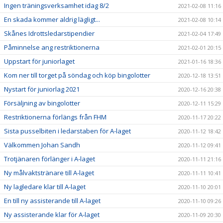
Ingen träningsverksamhet idag 8/2
2021-02-08 11:16
En skada kommer aldrig lägligt...
2021-02-08 10:14
Skånes Idrottsledarstipendier
2021-02-04 17:49
Påminnelse ang restriktionerna
2021-02-01 20:15
Uppstart för juniorlaget
2021-01-16 18:36
Kom ner till torget på söndag och köp bingolotter
2020-12-18 13:51
Nystart för juniorlag 2021
2020-12-16 20:38
Försäljning av bingolotter
2020-12-11 15:29
Restriktionerna förlängs från FHM
2020-11-17 20:22
Sista pusselbiten i ledarstaben för A-laget
2020-11-12 18:42
Välkommen Johan Sandh
2020-11-12 09:41
Trotjänaren förlänger i A-laget
2020-11-11 21:16
Ny målvaktstränare till A-laget
2020-11-11 10:41
Ny lagledare klar till A-laget
2020-11-10 20:01
En till ny assisterande till A-laget
2020-11-10 09:26
Ny assisterande klar för A-laget
2020-11-09 20:30