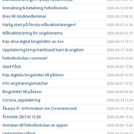
Anmälning & betalning fotbollsskola
2020-05-12 09:00
Brev till stödmedlemmar
2020-05-12 08:51
Härlig start på första målvaktsträningen!
2020-05-07 21:29
Målvaktsträning för ungdomarna
2020-05-05 21:37
Köp dina digital bingolottor av oss
2020-04-17 16:11
Uppdatering kring matchspel barn & ungdom
2020-04-17 13:09
Fotbollsskolan i sommar!
2020-04-15 10:04
Glad Påsk
2020-04-09 17:39
Köp digitala bingolotter till påsken
2020-04-09 10:55
Info ang träningsmatcher
2020-04-07 12:31
Bingolotter till påsken
2020-04-02 09:33
Corona, uppdatering
2020-03-14 15:34
Åkarps IF - Information om Coronaviruset
2020-03-13 13:14
Årsmöte 28/3 kl 12.00
2020-03-08 15:35
Anmälan till fotbollsskolan är öppen
2020-03-08 15:29
Ledarmötet igång!
2020-03-07 09:17