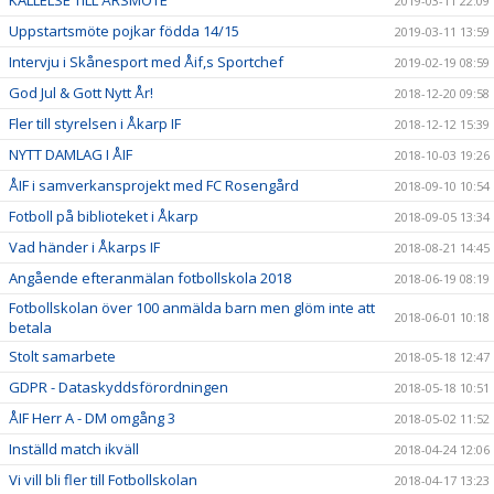
KALLELSE TILL ÅRSMÖTE
2019-03-11 22:09
Uppstartsmöte pojkar födda 14/15
2019-03-11 13:59
Intervju i Skånesport med Åif,s Sportchef
2019-02-19 08:59
God Jul & Gott Nytt År!
2018-12-20 09:58
Fler till styrelsen i Åkarp IF
2018-12-12 15:39
NYTT DAMLAG I ÅIF
2018-10-03 19:26
ÅIF i samverkansprojekt med FC Rosengård
2018-09-10 10:54
Fotboll på biblioteket i Åkarp
2018-09-05 13:34
Vad händer i Åkarps IF
2018-08-21 14:45
Angående efteranmälan fotbollskola 2018
2018-06-19 08:19
Fotbollskolan över 100 anmälda barn men glöm inte att
2018-06-01 10:18
betala
Stolt samarbete
2018-05-18 12:47
GDPR - Dataskyddsförordningen
2018-05-18 10:51
ÅIF Herr A - DM omgång 3
2018-05-02 11:52
Inställd match ikväll
2018-04-24 12:06
Vi vill bli fler till Fotbollskolan
2018-04-17 13:23