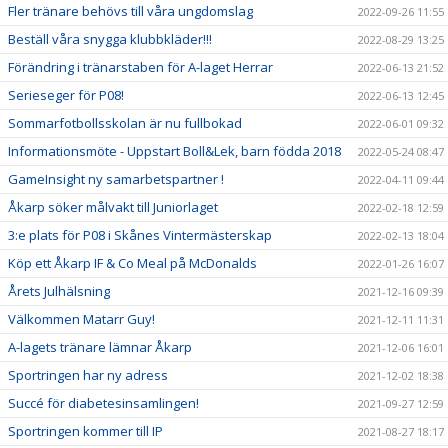
Fler tränare behövs till våra ungdomslag
2022-09-26 11:55
Beställ våra snygga klubbkläder!!!
2022-08-29 13:25
Förändring i tränarstaben för A-laget Herrar
2022-06-13 21:52
Serieseger för P08!
2022-06-13 12:45
Sommarfotbollsskolan är nu fullbokad
2022-06-01 09:32
Informationsmöte - Uppstart Boll&Lek, barn födda 2018
2022-05-24 08:47
GameInsight ny samarbetspartner !
2022-04-11 09:44
Åkarp söker målvakt till Juniorlaget
2022-02-18 12:59
3:e plats för P08 i Skånes Vintermästerskap
2022-02-13 18:04
Köp ett Åkarp IF & Co Meal på McDonalds
2022-01-26 16:07
Årets Julhälsning
2021-12-16 09:39
Välkommen Matarr Guy!
2021-12-11 11:31
A-lagets tränare lämnar Åkarp
2021-12-06 16:01
Sportringen har ny adress
2021-12-02 18:38
Succé för diabetesinsamlingen!
2021-09-27 12:59
Sportringen kommer till IP
2021-08-27 18:17