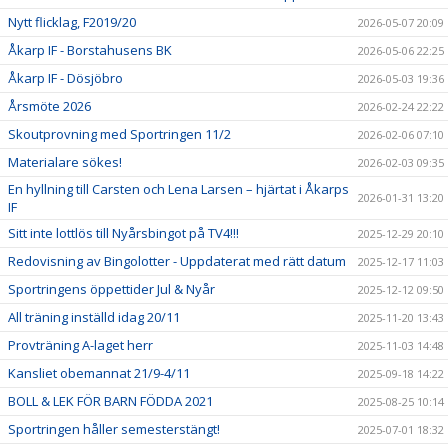
Nytt flicklag, F2019/20
2026-05-07 20:09
Åkarp IF - Borstahusens BK
2026-05-06 22:25
Åkarp IF - Dösjöbro
2026-05-03 19:36
Årsmöte 2026
2026-02-24 22:22
Skoutprovning med Sportringen 11/2
2026-02-06 07:10
Materialare sökes!
2026-02-03 09:35
En hyllning till Carsten och Lena Larsen – hjärtat i Åkarps
2026-01-31 13:20
IF
Sitt inte lottlös till Nyårsbingot på TV4!!!
2025-12-29 20:10
Redovisning av Bingolotter - Uppdaterat med rätt datum
2025-12-17 11:03
Sportringens öppettider Jul & Nyår
2025-12-12 09:50
All träning inställd idag 20/11
2025-11-20 13:43
Provträning A-laget herr
2025-11-03 14:48
Kansliet obemannat 21/9-4/11
2025-09-18 14:22
BOLL & LEK FÖR BARN FÖDDA 2021
2025-08-25 10:14
Sportringen håller semesterstängt!
2025-07-01 18:32