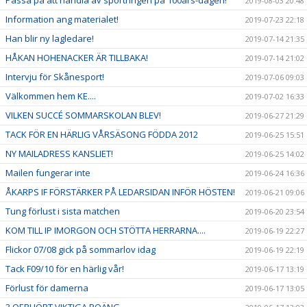
Passa på att handla av sportringen på 100års-dagen!
2019-08-03 20:48
Information ang materialet!
2019-07-23 22:18
Han blir ny lagledare!
2019-07-14 21:35
HÅKAN HOHENACKER ÄR TILLBAKA!
2019-07-14 21:02
Intervju för Skånesport!
2019-07-06 09:03
Välkommen hem KE....
2019-07-02 16:33
VILKEN SUCCÉ SOMMARSKOLAN BLEV!
2019-06-27 21:29
TACK FÖR EN HÄRLIG VÅRSÄSONG FÖDDA 2012
2019-06-25 15:51
NY MAILADRESS KANSLIET!
2019-06-25 14:02
Mailen fungerar inte
2019-06-24 16:36
ÅKARPS IF FÖRSTÄRKER PÅ LEDARSIDAN INFÖR HÖSTEN!
2019-06-21 09:06
Tung förlust i sista matchen
2019-06-20 23:54
KOM TILL IP IMORGON OCH STÖTTA HERRARNA....
2019-06-19 22:27
Flickor 07/08 gick på sommarlov idag
2019-06-19 22:19
Tack F09/10 för en härlig vår!
2019-06-17 13:19
Förlust för damerna
2019-06-17 13:05