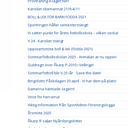
Provträning A-laget herr
Kansliet obemannat 21/9-4/11
BOLL & LEK FÖR BARN FÖDDA 2021
Sportringen håller semesterstängt!
Vi sätter punkt för årets fotbollsskola – vilken vecka!
V 24 - Kansliet stängt
Uppstartsmöte boll & lek (födda 2021)
Sommarfotbollsskolan 2025 - Anmälan är nu öppen
Guldregn över Åkarp P-2010 i Vellinge!
Sommarfotboll blir V.25 iår - Save the date!
Bingolotto Påskdagen 20 april - Vi har dem på plats!
Damerna hämtade segern!
Vinst för herrarna!
Viktig information från SportAdmin Föreningslogga
Årsmöte 2025
Åkarp IF säljer Nyårsbingolotter