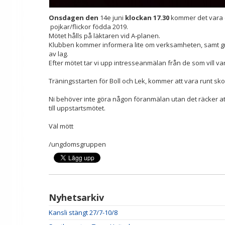
Onsdagen den
14e juni
klockan 17.30
kommer det vara e
pojkar/flickor födda 2019.
Mötet hålls på läktaren vid A-planen.
Klubben kommer informera lite om verksamheten, samt gr
av lag.
Efter mötet tar vi upp intresseanmälan från de som vill var
Träningsstarten för Boll och Lek, kommer att vara runt skol
Ni behöver inte göra någon föranmälan utan det räcker at
till uppstartsmötet.
Väl mött
/ungdomsgruppen
Nyhetsarkiv
Kansli stängt 27/7-10/8