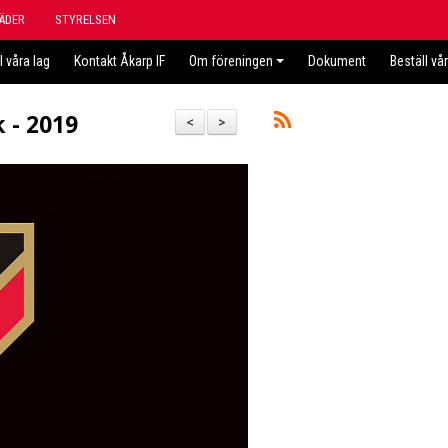
ÄDER
STYRELSEN
l våra lag
Kontakt Åkarp IF
Om föreningen
Dokument
Beställ vå
 - 2019
<
>