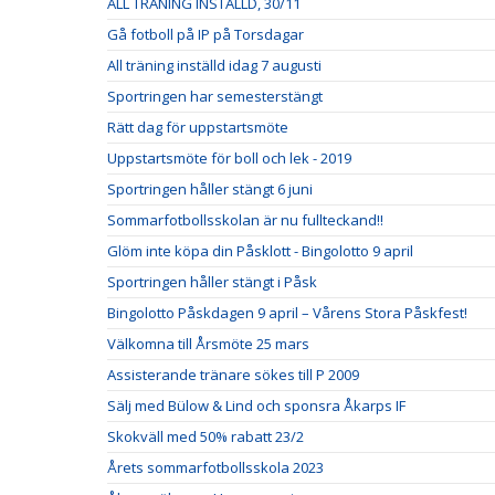
ALL TRÄNING INSTÄLLD, 30/11
Gå fotboll på IP på Torsdagar
All träning inställd idag 7 augusti
Sportringen har semesterstängt
Rätt dag för uppstartsmöte
Uppstartsmöte för boll och lek - 2019
Sportringen håller stängt 6 juni
Sommarfotbollsskolan är nu fullteckand!!
Glöm inte köpa din Påsklott - Bingolotto 9 april
Sportringen håller stängt i Påsk
Bingolotto Påskdagen 9 april – Vårens Stora Påskfest!
Välkomna till Årsmöte 25 mars
Assisterande tränare sökes till P 2009
Sälj med Bülow & Lind och sponsra Åkarps IF
Skokväll med 50% rabatt 23/2
Årets sommarfotbollsskola 2023