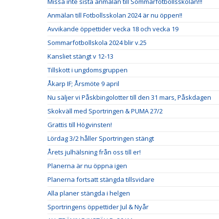
Missa inte sista anmälan till Sommarfotbollsskolan!!!
Anmälan till Fotbollsskolan 2024 är nu öppen!!
Avvikande öppettider vecka 18 och vecka 19
Sommarfotbollskola 2024 blir v.25
Kansliet stängt v 12-13
Tillskott i ungdomsgruppen
Åkarp IF; Årsmöte 9 april
Nu säljer vi Påskbingolotter till den 31 mars, Påskdagen
Skokväll med Sportringen & PUMA 27/2
Grattis till Högvinsten!
Lördag 3/2 håller Sportringen stängt
Årets julhälsning från oss till er!
Planerna är nu öppna igen
Planerna fortsatt stängda tillsvidare
Alla planer stängda i helgen
Sportringens öppettider Jul & Nyår