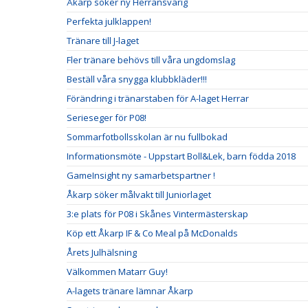
Åkarp söker ny Herransvarig
Perfekta julklappen!
Tränare till J-laget
Fler tränare behövs till våra ungdomslag
Beställ våra snygga klubbkläder!!!
Förändring i tränarstaben för A-laget Herrar
Serieseger för P08!
Sommarfotbollsskolan är nu fullbokad
Informationsmöte - Uppstart Boll&Lek, barn födda 2018
GameInsight ny samarbetspartner !
Åkarp söker målvakt till Juniorlaget
3:e plats för P08 i Skånes Vintermästerskap
Köp ett Åkarp IF & Co Meal på McDonalds
Årets Julhälsning
Välkommen Matarr Guy!
A-lagets tränare lämnar Åkarp