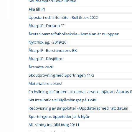
Southampton Town United
Alla till IP!
Uppstart och infomöte - Boll & Lek 2022
Åkarp IF - Fortuna FF
Årets Sommarfotbollsskola - Anmälan är nu öppen
Nytt flicklag, F2019/20
Åkarp IF - Borstahusens BK
Åkarp IF - Dösjöbro
Årsmöte 2026
Skoutprovning med Sportringen 11/2
Materialare sökes!
En hyllning till Carsten och Lena Larsen – hjärtat i Åkarps I
Sitt inte lottlös till Nyårsbingot på TV4!!!
Redovisning av Bingolotter - Uppdaterat med rätt datum
Sportringens öppettider Jul & Nyår
All träning inställd idag 20/11