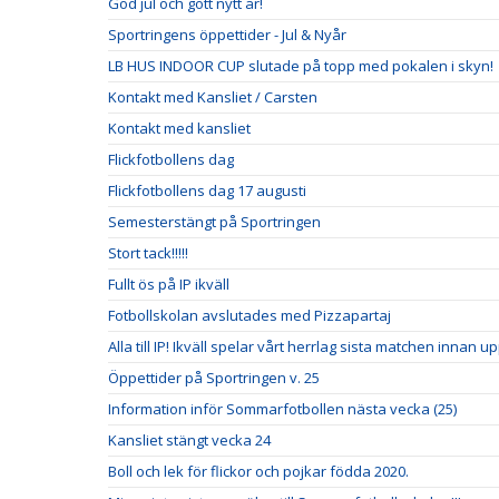
God jul och gott nytt år!
Sportringens öppettider - Jul & Nyår
LB HUS INDOOR CUP slutade på topp med pokalen i skyn!
Kontakt med Kansliet / Carsten
Kontakt med kansliet
Flickfotbollens dag
Flickfotbollens dag 17 augusti
Semesterstängt på Sportringen
Stort tack!!!!!
Fullt ös på IP ikväll
Fotbollskolan avslutades med Pizzapartaj
Alla till IP! Ikväll spelar vårt herrlag sista matchen innan u
Öppettider på Sportringen v. 25
Information inför Sommarfotbollen nästa vecka (25)
Kansliet stängt vecka 24
Boll och lek för flickor och pojkar födda 2020.