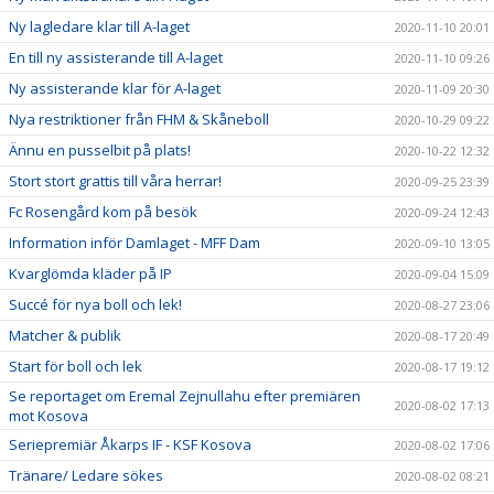
Ny lagledare klar till A-laget
2020-11-10 20:01
En till ny assisterande till A-laget
2020-11-10 09:26
Ny assisterande klar för A-laget
2020-11-09 20:30
Nya restriktioner från FHM & Skåneboll
2020-10-29 09:22
Ännu en pusselbit på plats!
2020-10-22 12:32
Stort stort grattis till våra herrar!
2020-09-25 23:39
Fc Rosengård kom på besök
2020-09-24 12:43
Information inför Damlaget - MFF Dam
2020-09-10 13:05
Kvarglömda kläder på IP
2020-09-04 15:09
Succé för nya boll och lek!
2020-08-27 23:06
Matcher & publik
2020-08-17 20:49
Start för boll och lek
2020-08-17 19:12
Se reportaget om Eremal Zejnullahu efter premiären
2020-08-02 17:13
mot Kosova
Seriepremiär Åkarps IF - KSF Kosova
2020-08-02 17:06
Tränare/ Ledare sökes
2020-08-02 08:21