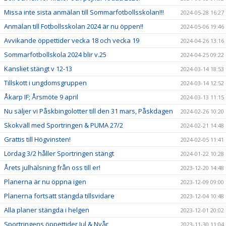
Missa inte sista anmälan till Sommarfotbollsskolan!!!
2024-05-28 16:27
Anmälan till Fotbollsskolan 2024 är nu öppen!!
2024-05-06 19:46
Avvikande öppettider vecka 18 och vecka 19
2024-04-26 13:16
Sommarfotbollskola 2024 blir v.25
2024-04-25 09:22
Kansliet stängt v 12-13
2024-03-14 18:53
Tillskott i ungdomsgruppen
2024-03-14 12:52
Åkarp IF; Årsmöte 9 april
2024-03-13 11:15
Nu säljer vi Påskbingolotter till den 31 mars, Påskdagen
2024-02-26 10:20
Skokväll med Sportringen & PUMA 27/2
2024-02-21 14:48
Grattis till Högvinsten!
2024-02-05 11:41
Lördag 3/2 håller Sportringen stängt
2024-01-22 10:28
Årets julhälsning från oss till er!
2023-12-20 14:48
Planerna är nu öppna igen
2023-12-09 09:00
Planerna fortsatt stängda tillsvidare
2023-12-04 10:48
Alla planer stängda i helgen
2023-12-01 20:02
Sportringens öppettider Jul & Nyår
2023-11-30 11:04