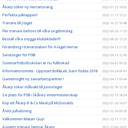
Åkarp söker ny Herransvarig
2023-01-22 16:03
Perfekta julklappen!
2022-11-17 13:21
Tränare till J-laget
2022-10-27 19:48
Fler tränare behövs till våra ungdomslag
2022-09-26 11:55
Beställ våra snygga klubbkläder!!!
2022-08-29 13:25
Förändring i tränarstaben för A-laget Herrar
2022-06-13 21:52
Serieseger för P08!
2022-06-13 12:45
Sommarfotbollsskolan är nu fullbokad
2022-06-01 09:32
Informationsmöte - Uppstart Boll&Lek, barn födda 2018
2022-05-24 08:47
GameInsight ny samarbetspartner !
2022-04-11 09:44
Åkarp söker målvakt till Juniorlaget
2022-02-18 12:59
3:e plats för P08 i Skånes Vintermästerskap
2022-02-13 18:04
Köp ett Åkarp IF & Co Meal på McDonalds
2022-01-26 16:07
Årets Julhälsning
2021-12-16 09:39
Välkommen Matarr Guy!
2021-12-11 11:31
A-lagets tränare lämnar Åkarp
2021-12-06 16:01