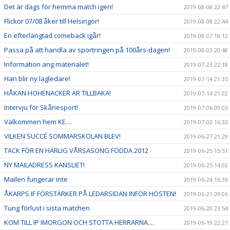
Det är dags för hemma match igen!
2019-08-08 22:47
Flickor 07/08 åker till Helsingör!
2019-08-08 22:44
En efterlängtad comeback igår!
2019-08-07 18:12
Passa på att handla av sportringen på 100års-dagen!
2019-08-03 20:48
Information ang materialet!
2019-07-23 22:18
Han blir ny lagledare!
2019-07-14 21:35
HÅKAN HOHENACKER ÄR TILLBAKA!
2019-07-14 21:02
Intervju för Skånesport!
2019-07-06 09:03
Välkommen hem KE....
2019-07-02 16:33
VILKEN SUCCÉ SOMMARSKOLAN BLEV!
2019-06-27 21:29
TACK FÖR EN HÄRLIG VÅRSÄSONG FÖDDA 2012
2019-06-25 15:51
NY MAILADRESS KANSLIET!
2019-06-25 14:02
Mailen fungerar inte
2019-06-24 16:36
ÅKARPS IF FÖRSTÄRKER PÅ LEDARSIDAN INFÖR HÖSTEN!
2019-06-21 09:06
Tung förlust i sista matchen
2019-06-20 23:54
KOM TILL IP IMORGON OCH STÖTTA HERRARNA....
2019-06-19 22:27