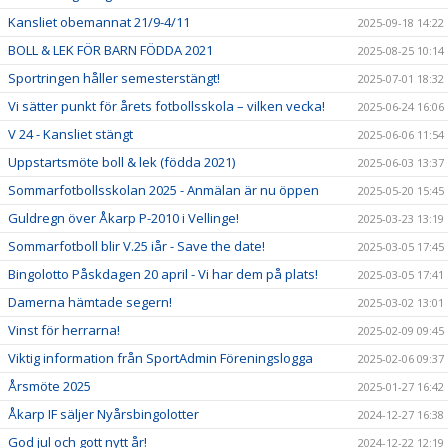
Kansliet obemannat 21/9-4/11
2025-09-18 14:22
BOLL & LEK FÖR BARN FÖDDA 2021
2025-08-25 10:14
Sportringen håller semesterstängt!
2025-07-01 18:32
Vi sätter punkt för årets fotbollsskola – vilken vecka!
2025-06-24 16:06
V 24 - Kansliet stängt
2025-06-06 11:54
Uppstartsmöte boll & lek (födda 2021)
2025-06-03 13:37
Sommarfotbollsskolan 2025 - Anmälan är nu öppen
2025-05-20 15:45
Guldregn över Åkarp P-2010 i Vellinge!
2025-03-23 13:19
Sommarfotboll blir V.25 iår - Save the date!
2025-03-05 17:45
Bingolotto Påskdagen 20 april - Vi har dem på plats!
2025-03-05 17:41
Damerna hämtade segern!
2025-03-02 13:01
Vinst för herrarna!
2025-02-09 09:45
Viktig information från SportAdmin Föreningslogga
2025-02-06 09:37
Årsmöte 2025
2025-01-27 16:42
Åkarp IF säljer Nyårsbingolotter
2024-12-27 16:38
God jul och gott nytt år!
2024-12-22 12:19