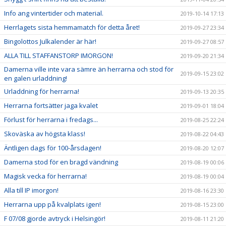
Info ang vintertider och material.
2019-10-14 17:13
Herrlagets sista hemmamatch för detta året!
2019-09-27 23:34
Bingolottos Julkalender är här!
2019-09-27 08:57
ALLA TILL STAFFANSTORP IMORGON!
2019-09-20 21:34
Damerna ville inte vara sämre än herrarna och stod för
2019-09-15 23:02
en galen urladdning!
Urladdning för herrarna!
2019-09-13 20:35
Herrarna fortsätter jaga kvalet
2019-09-01 18:04
Förlust för herrarna i fredags...
2019-08-25 22:24
Skoväska av högsta klass!
2019-08-22 04:43
Äntligen dags för 100-årsdagen!
2019-08-20 12:07
Damerna stod för en bragd vändning
2019-08-19 00:06
Magisk vecka för herrarna!
2019-08-19 00:04
Alla till IP imorgon!
2019-08-16 23:30
Herrarna upp på kvalplats igen!
2019-08-15 23:00
F 07/08 gjorde avtryck i Helsingör!
2019-08-11 21:20