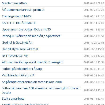
Medlemsavgiften
2019-04-03 09:03
Åif damerna vann sin premiär!
2019-03-23 20:23
Träningsstart P14-15
2019-03-18 21:20
KALLELSE TILL ÅRSMÖTE
2019-03-11 22:09
Uppstartsmöte pojkar födda 14/15
2019-03-11 13:59
Intervju i Skånesport med Åif,s Sportchef
2019-02-19 08:59
God Jul & Gott Nytt År!
2018-12-20 09:58
Fler till styrelsen i Åkarp IF
2018-12-12 15:39
NYTT DAMLAG I ÅIF
2018-10-03 19:26
ÅIF i samverkansprojekt med FC Rosengård
2018-09-10 10:54
Fotboll på biblioteket i Åkarp
2018-09-05 13:34
Vad händer i Åkarps IF
2018-08-21 14:45
Angående efteranmälan fotbollskola 2018
2018-06-19 08:19
Fotbollskolan över 100 anmälda barn men glöm inte att
2018-06-01 10:18
betala
Stolt samarbete
2018-05-18 12:47