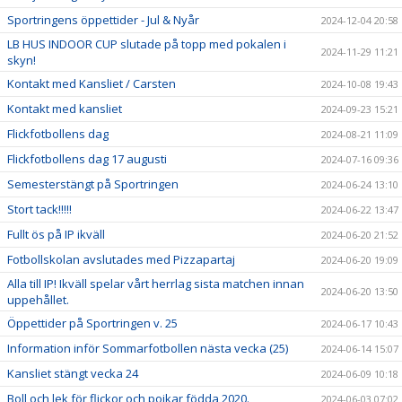
Sportringens öppettider - Jul & Nyår
2024-12-04 20:58
LB HUS INDOOR CUP slutade på topp med pokalen i
2024-11-29 11:21
skyn!
Kontakt med Kansliet / Carsten
2024-10-08 19:43
Kontakt med kansliet
2024-09-23 15:21
Flickfotbollens dag
2024-08-21 11:09
Flickfotbollens dag 17 augusti
2024-07-16 09:36
Semesterstängt på Sportringen
2024-06-24 13:10
Stort tack!!!!!
2024-06-22 13:47
Fullt ös på IP ikväll
2024-06-20 21:52
Fotbollskolan avslutades med Pizzapartaj
2024-06-20 19:09
Alla till IP! Ikväll spelar vårt herrlag sista matchen innan
2024-06-20 13:50
uppehållet.
Öppettider på Sportringen v. 25
2024-06-17 10:43
Information inför Sommarfotbollen nästa vecka (25)
2024-06-14 15:07
Kansliet stängt vecka 24
2024-06-09 10:18
Boll och lek för flickor och pojkar födda 2020.
2024-06-03 07:02