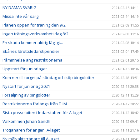
NY DAMANSVARIG
2021-02-15 14:11
Missa inte vår sarg
2021-02-14 16:19
Planen öppen för träning den 9/2
2021-02-08 11:55
Ingen träningsverksamhet idag 8/2
2021-02-08 11:16
En skada kommer aldrig lägligt...
2021-02-08 10:14
Skånes Idrottsledarstipendier
2021-02-04 17:49
Påminnelse ang restriktionerna
2021-02-01 20:15
Uppstart för juniorlaget
2021-01-16 18:36
Kom ner till torget på söndag och köp bingolotter
2020-12-18 13:51
Nystart för juniorlag 2021
2020-12-16 20:38
Försäljning av bingolotter
2020-12-11 15:29
Restriktionerna förlängs från FHM
2020-11-17 20:22
Sista pusselbiten i ledarstaben för A-laget
2020-11-12 18:42
Välkommen Johan Sandh
2020-11-12 09:41
Trotjänaren förlänger i A-laget
2020-11-11 21:16
Ny målvaktstränare till A-laget
2020-11-11 10:41