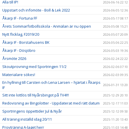
Alla till IP!
2026-06-16 22:12
Uppstart och infomöte - Boll & Lek 2022
2026-06-05 12:36
Åkarp IF - Fortuna FF
2026-05-17 08:17
Årets Sommarfotbollsskola - Anmälan är nu öppen
2026-05-08 15:21
Nytt flicklag, F2019/20
2026-05-07 20:09
Åkarp IF - Borstahusens BK
2026-05-06 22:25
Åkarp IF - Dösjöbro
2026-05-03 19:36
Årsmöte 2026
2026-02-24 22:22
Skoutprovning med Sportringen 11/2
2026-02-06 07:10
Materialare sökes!
2026-02-03 09:35
En hyllning till Carsten och Lena Larsen – hjärtat i Åkarps
2026-01-31 13:20
IF
Sitt inte lottlös till Nyårsbingot på TV4!!!
2025-12-29 20:10
Redovisning av Bingolotter - Uppdaterat med rätt datum
2025-12-17 11:03
Sportringens öppettider Jul & Nyår
2025-12-12 09:50
All träning inställd idag 20/11
2025-11-20 13:43
Provträning A-laget herr
2025-11-03 14:48