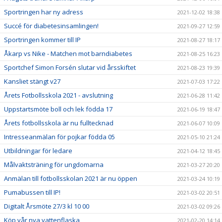
Sportringen har ny adress
2021-12-02 18:38
Succé för diabetesinsamlingen!
2021-09-27 12:59
Sportringen kommer till IP
2021-08-27 18:17
Åkarp vs Nike - Matchen mot barndiabetes
2021-08-25 16:23
Sportchef Simon Forsén slutar vid årsskiftet
2021-08-23 19:39
Kansliet stängt v27
2021-07-03 17:22
Årets Fotbollsskola 2021 - avslutning
2021-06-28 11:42
Uppstartsmöte boll och lek födda 17
2021-06-19 18:47
Årets fotbollsskola är nu fulltecknad
2021-06-07 10:09
Intresseanmälan för pojkar födda 05
2021-05-10 21:24
Utbildningar för ledare
2021-04-12 18:45
Målvaktsträning för ungdomarna
2021-03-27 20:20
Anmälan till fotbollsskolan 2021 är nu öppen
2021-03-24 10:19
Pumabussen till IP!
2021-03-02 20:51
Digitalt Årsmöte 27/3 kl 10 00
2021-03-02 09:26
Köp vår nya vattenflaska
2021-02-20 14:14