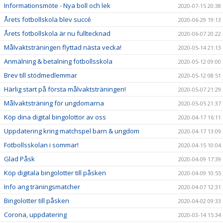
Informationsmöte - Nya boll och lek
2020-07-15 20:38
Årets fotbollskola blev succé
2020-06-29 19:13
Årets fotbollskola är nu fulltecknad
2020-06-07 20:22
Målvaktsträningen flyttad nästa vecka!
2020-05-14 21:13
Anmälning & betalning fotbollsskola
2020-05-12 09:00
Brev till stödmedlemmar
2020-05-12 08:51
Härlig start på första målvaktsträningen!
2020-05-07 21:29
Målvaktsträning för ungdomarna
2020-05-05 21:37
Köp dina digital bingolottor av oss
2020-04-17 16:11
Uppdatering kring matchspel barn & ungdom
2020-04-17 13:09
Fotbollsskolan i sommar!
2020-04-15 10:04
Glad Påsk
2020-04-09 17:39
Köp digitala bingolotter till påsken
2020-04-09 10:55
Info ang träningsmatcher
2020-04-07 12:31
Bingolotter till påsken
2020-04-02 09:33
Corona, uppdatering
2020-03-14 15:34