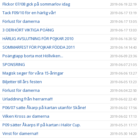
Flickor 07/08 gick på sommarlov idag
2019-06-19 22:19
Tack F09/10 för en härlig vår!
2019-06-17 13:19
Förlust för damerna
2019-06-17 13:05
3 OERHÖRT VIKTIGA POÄNG
2019-06-17 13:03
HÄRLIG AVSLUTNING FÖR POJKAR 2010
2019-06-16 20:52
SOMMARFEST FÖR POJKAR FÖDDA 2011
2019-06-14 14:43
Poängtapp borta mot Höllviken...
2019-06-09 23:36
SPONSRING
2019-06-07 21:05
Magisk seger för våra 15-åringar
2019-06-06 13:27
Biljetter till års festen
2019-06-05 13:23
Förlust för damerna
2019-06-04 22:50
Urladdning från herrarna!!!
2019-06-02 22:43
P06/07 satte Åkarp på kartan utanför Skåne!
2019-06-02 17:56
Vilken Kross av damerna
2019-06-02 17:13
P09 sätter Åkarps IF på kartan i Halör Cup.
2019-05-31 17:17
Vinst för damerna!!
2019-05-30 14:20