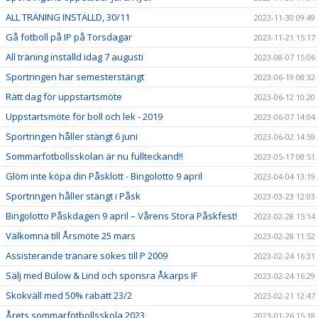
ALL TRÄNING INSTÄLLD, 30/11
2023-11-30 09:49
Gå fotboll på IP på Torsdagar
2023-11-21 15:17
All träning inställd idag 7 augusti
2023-08-07 15:06
Sportringen har semesterstängt
2023-06-19 08:32
Rätt dag för uppstartsmöte
2023-06-12 10:20
Uppstartsmöte för boll och lek - 2019
2023-06-07 14:04
Sportringen håller stängt 6 juni
2023-06-02 14:59
Sommarfotbollsskolan är nu fullteckand!!
2023-05-17 08:51
Glöm inte köpa din Påsklott - Bingolotto 9 april
2023-04-04 13:19
Sportringen håller stängt i Påsk
2023-03-23 12:03
Bingolotto Påskdagen 9 april – Vårens Stora Påskfest!
2023-02-28 15:14
Välkomna till Årsmöte 25 mars
2023-02-28 11:52
Assisterande tränare sökes till P 2009
2023-02-24 16:31
Sälj med Bülow & Lind och sponsra Åkarps IF
2023-02-24 16:29
Skokväll med 50% rabatt 23/2
2023-02-21 12:47
Årets sommarfotbollsskola 2023
2023-01-26 15:18