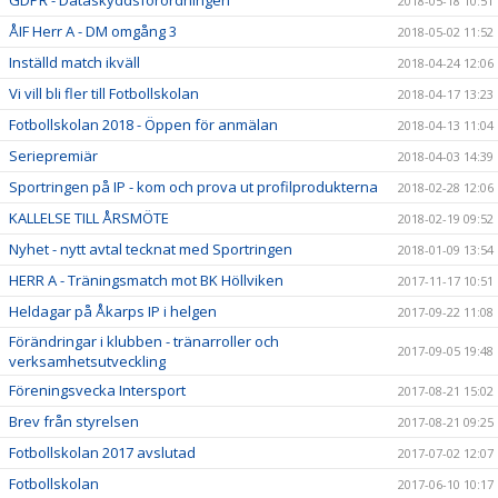
GDPR - Dataskyddsförordningen
2018-05-18 10:51
ÅIF Herr A - DM omgång 3
2018-05-02 11:52
Inställd match ikväll
2018-04-24 12:06
Vi vill bli fler till Fotbollskolan
2018-04-17 13:23
Fotbollskolan 2018 - Öppen för anmälan
2018-04-13 11:04
Seriepremiär
2018-04-03 14:39
Sportringen på IP - kom och prova ut profilprodukterna
2018-02-28 12:06
KALLELSE TILL ÅRSMÖTE
2018-02-19 09:52
Nyhet - nytt avtal tecknat med Sportringen
2018-01-09 13:54
HERR A - Träningsmatch mot BK Höllviken
2017-11-17 10:51
Heldagar på Åkarps IP i helgen
2017-09-22 11:08
Förändringar i klubben - tränarroller och
2017-09-05 19:48
verksamhetsutveckling
Föreningsvecka Intersport
2017-08-21 15:02
Brev från styrelsen
2017-08-21 09:25
Fotbollskolan 2017 avslutad
2017-07-02 12:07
Fotbollskolan
2017-06-10 10:17