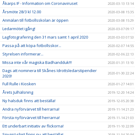
Åkarps IF - Information om Coronaviruset
2020-03-13 13:14
Årsmöte 28/3 kl 12.00
2020-03-08 15:35
Anmälan till fotbollsskolan är öppen
2020-03-08 15:29
Ledarmötet igång!
2020-03-07 09:17
Lagfotografering den 31 mars samt 1 april 2020
2020-03-03 07:53
Passa på att köpa fotbollsskor...
2020-02-07 14:55
Styrelsen informerar...
2020-02-06 22:13
Missa inte vår magiska Badhandduk!!!
2020-01-31 13:10
Dags att nominera till Skånes Idrottsledarstipendier
2020-01-30 22:24
2020!
Full Rulle i Kiosken
2020-01-27 14:01
Årets Julhälsning
2019-12-20 14:24
Ny halsduk finns att beställa!
2019-12-05 20:38
Andra nyförvärvet till herrarna!
2019-11-14 21:23
Första nyförvärvet till herrarna!
2019-11-14 21:03
Ett underbart initiativ av flickorna!
2019-11-10 22:09
Snygg t-shirt finns nu att beställa!
2019-11-04 20:54