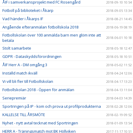
ÅIF i samverkansprojekt med FC Rosengård
2018-09-10 10:54
Fotboll på biblioteket i Åkarp
2018-09-05 13:34
Vad händer i Åkarps IF
2018-08-21 14:45
Angående efteranmälan fotbollskola 2018
2018-06-19 08:19
Fotbollskolan över 100 anmälda barn men glöm inte att
2018-06-01 10:18
betala
Stolt samarbete
2018-05-18 12:47
GDPR - Dataskyddsförordningen
2018-05-18 10:51
ÅIF Herr A - DM omgång 3
2018-05-02 11:52
Inställd match ikväll
2018-04-24 12:06
Vi vill bli fler till Fotbollskolan
2018-04-17 13:23
Fotbollskolan 2018 - Öppen för anmälan
2018-04-13 11:04
Seriepremiär
2018-04-03 14:39
Sportringen på IP - kom och prova ut profilprodukterna
2018-02-28 12:06
KALLELSE TILL ÅRSMÖTE
2018-02-19 09:52
Nyhet - nytt avtal tecknat med Sportringen
2018-01-09 13:54
HERR A - Träningsmatch mot BK Höllviken
2017-11-17 10:51