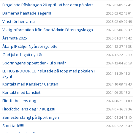
Bingolotto Påskdagen 20 april - Vi har dem på plats!
2025-03-05 17:41
Damerna hämtade segern!
2025-03-02 13:01
Vinst för herrarna!
2025-02-09 09:45
Viktig information från SportAdmin Föreningslogga
2025-02-06 09:37
Årsmöte 2025
2025-01-27 16:42
Åkarp IF säljer Nyårsbingolotter
2024-12-27 16:38
God jul och gott nytt år!
2024-12-22 12:19
Sportringens öppettider - Jul & Nyår
2024-12-04 20:58
LB HUS INDOOR CUP slutade på topp med pokalen i
2024-11-29 11:21
skyn!
Kontakt med Kansliet / Carsten
2024-10-08 19:43
Kontakt med kansliet
2024-09-23 15:21
Flickfotbollens dag
2024-08-21 11:09
Flickfotbollens dag 17 augusti
2024-07-16 09:36
Semesterstängt på Sportringen
2024-06-24 13:10
Stort tack!!!!!
2024-06-22 13:47