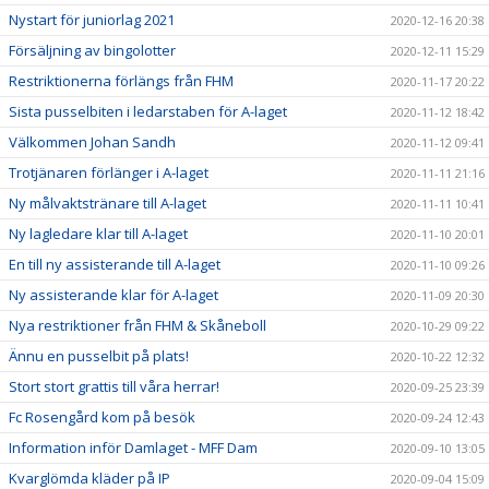
Nystart för juniorlag 2021
2020-12-16 20:38
Försäljning av bingolotter
2020-12-11 15:29
Restriktionerna förlängs från FHM
2020-11-17 20:22
Sista pusselbiten i ledarstaben för A-laget
2020-11-12 18:42
Välkommen Johan Sandh
2020-11-12 09:41
Trotjänaren förlänger i A-laget
2020-11-11 21:16
Ny målvaktstränare till A-laget
2020-11-11 10:41
Ny lagledare klar till A-laget
2020-11-10 20:01
En till ny assisterande till A-laget
2020-11-10 09:26
Ny assisterande klar för A-laget
2020-11-09 20:30
Nya restriktioner från FHM & Skåneboll
2020-10-29 09:22
Ännu en pusselbit på plats!
2020-10-22 12:32
Stort stort grattis till våra herrar!
2020-09-25 23:39
Fc Rosengård kom på besök
2020-09-24 12:43
Information inför Damlaget - MFF Dam
2020-09-10 13:05
Kvarglömda kläder på IP
2020-09-04 15:09