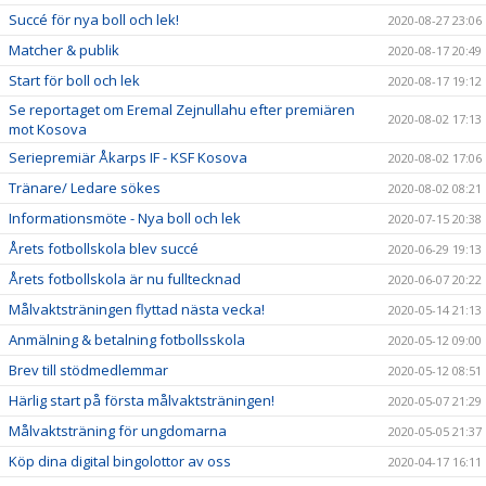
Succé för nya boll och lek!
2020-08-27 23:06
Matcher & publik
2020-08-17 20:49
Start för boll och lek
2020-08-17 19:12
Se reportaget om Eremal Zejnullahu efter premiären
2020-08-02 17:13
mot Kosova
Seriepremiär Åkarps IF - KSF Kosova
2020-08-02 17:06
Tränare/ Ledare sökes
2020-08-02 08:21
Informationsmöte - Nya boll och lek
2020-07-15 20:38
Årets fotbollskola blev succé
2020-06-29 19:13
Årets fotbollskola är nu fulltecknad
2020-06-07 20:22
Målvaktsträningen flyttad nästa vecka!
2020-05-14 21:13
Anmälning & betalning fotbollsskola
2020-05-12 09:00
Brev till stödmedlemmar
2020-05-12 08:51
Härlig start på första målvaktsträningen!
2020-05-07 21:29
Målvaktsträning för ungdomarna
2020-05-05 21:37
Köp dina digital bingolottor av oss
2020-04-17 16:11