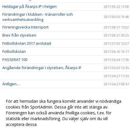
Heldagar på Åkarps IP i helgen
2017-09-22 11:08
Förändringar i klubben - tränarroller och
2017-09-05 19:48
verksamhetsutveckling
Föreningsvecka Intersport
2017-08-21 15:02
Brev från styrelsen
2017-08-21 09:25
Fotbollskolan 2017 avslutad
2017-07-02 12:07
Fotbollskolan
2017-06-10 10:17
PASSERAT 100
2017-06-04 17:59
Angående förändringar i styrelsen, Åkarps IF
2017-05-03 13:35
2017-04-27 17:35
Äntligen...
2017-04-27 08:57
Sommarens Fotbollskola 2017 - Anmäl redan nu!
2017-03-20 07:48
Nyheter i profilsortimentet
2017-02-03 08:10
För att hemsidan ska fungera korrekt använder vi nödvändiga
cookies från SportAdmin. Dessa går inte att stänga av.
Utbildning genomförd
2016-12-12 20:40
Föreningen kan också använda frivilliga cookies, t.ex. för
statistik eller marknadsföring. Du väljer själv om du vill
acceptera dessa.