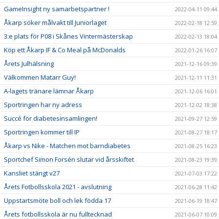
GameInsight ny samarbetspartner !
2022-04-11 09:44
Åkarp söker målvakt till Juniorlaget
2022-02-18 12:59
3:e plats för P08 i Skånes Vintermästerskap
2022-02-13 18:04
Köp ett Åkarp IF & Co Meal på McDonalds
2022-01-26 16:07
Årets Julhälsning
2021-12-16 09:39
Välkommen Matarr Guy!
2021-12-11 11:31
A-lagets tränare lämnar Åkarp
2021-12-06 16:01
Sportringen har ny adress
2021-12-02 18:38
Succé för diabetesinsamlingen!
2021-09-27 12:59
Sportringen kommer till IP
2021-08-27 18:17
Åkarp vs Nike - Matchen mot barndiabetes
2021-08-25 16:23
Sportchef Simon Forsén slutar vid årsskiftet
2021-08-23 19:39
Kansliet stängt v27
2021-07-03 17:22
Årets Fotbollsskola 2021 - avslutning
2021-06-28 11:42
Uppstartsmöte boll och lek födda 17
2021-06-19 18:47
Årets fotbollsskola är nu fulltecknad
2021-06-07 10:09