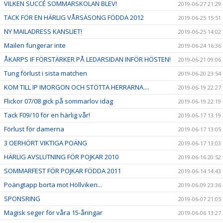
VILKEN SUCCÉ SOMMARSKOLAN BLEV!
2019-06-27 21:29
TACK FÖR EN HÄRLIG VÅRSÄSONG FÖDDA 2012
2019-06-25 15:51
NY MAILADRESS KANSLIET!
2019-06-25 14:02
Mailen fungerar inte
2019-06-24 16:36
ÅKARPS IF FÖRSTÄRKER PÅ LEDARSIDAN INFÖR HÖSTEN!
2019-06-21 09:06
Tung förlust i sista matchen
2019-06-20 23:54
KOM TILL IP IMORGON OCH STÖTTA HERRARNA....
2019-06-19 22:27
Flickor 07/08 gick på sommarlov idag
2019-06-19 22:19
Tack F09/10 för en härlig vår!
2019-06-17 13:19
Förlust för damerna
2019-06-17 13:05
3 OERHÖRT VIKTIGA POÄNG
2019-06-17 13:03
HÄRLIG AVSLUTNING FÖR POJKAR 2010
2019-06-16 20:52
SOMMARFEST FÖR POJKAR FÖDDA 2011
2019-06-14 14:43
Poängtapp borta mot Höllviken...
2019-06-09 23:36
SPONSRING
2019-06-07 21:05
Magisk seger för våra 15-åringar
2019-06-06 13:27