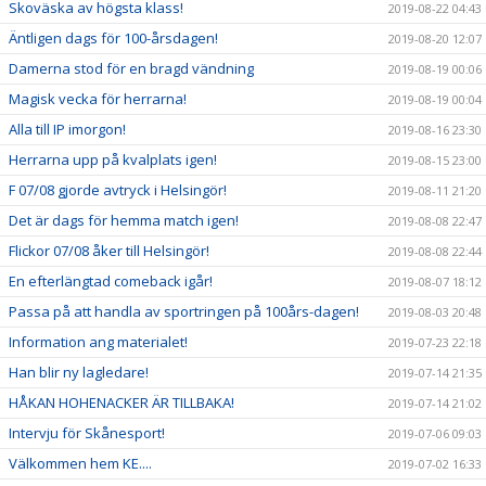
Skoväska av högsta klass!
2019-08-22 04:43
Äntligen dags för 100-årsdagen!
2019-08-20 12:07
Damerna stod för en bragd vändning
2019-08-19 00:06
Magisk vecka för herrarna!
2019-08-19 00:04
Alla till IP imorgon!
2019-08-16 23:30
Herrarna upp på kvalplats igen!
2019-08-15 23:00
F 07/08 gjorde avtryck i Helsingör!
2019-08-11 21:20
Det är dags för hemma match igen!
2019-08-08 22:47
Flickor 07/08 åker till Helsingör!
2019-08-08 22:44
En efterlängtad comeback igår!
2019-08-07 18:12
Passa på att handla av sportringen på 100års-dagen!
2019-08-03 20:48
Information ang materialet!
2019-07-23 22:18
Han blir ny lagledare!
2019-07-14 21:35
HÅKAN HOHENACKER ÄR TILLBAKA!
2019-07-14 21:02
Intervju för Skånesport!
2019-07-06 09:03
Välkommen hem KE....
2019-07-02 16:33