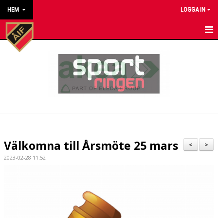
HEM
LOGGA IN
HEM
NYHETER
KALENDER
MATCHER
KONTAKT TILL VÅRA LAG
Välkomna till Årsmöte 25 mars
<
>
KONTAKT ÅKARP IF
2023-02-28 11:52
OM FÖRENINGEN
DOKUMENT
BESTÄLL VÅRA KLUBBKLÄDER