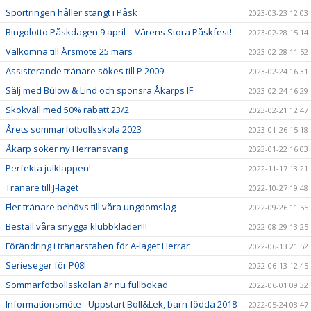
Sportringen håller stängt i Påsk
2023-03-23 12:03
Bingolotto Påskdagen 9 april – Vårens Stora Påskfest!
2023-02-28 15:14
Välkomna till Årsmöte 25 mars
2023-02-28 11:52
Assisterande tränare sökes till P 2009
2023-02-24 16:31
Sälj med Bülow & Lind och sponsra Åkarps IF
2023-02-24 16:29
Skokväll med 50% rabatt 23/2
2023-02-21 12:47
Årets sommarfotbollsskola 2023
2023-01-26 15:18
Åkarp söker ny Herransvarig
2023-01-22 16:03
Perfekta julklappen!
2022-11-17 13:21
Tränare till J-laget
2022-10-27 19:48
Fler tränare behövs till våra ungdomslag
2022-09-26 11:55
Beställ våra snygga klubbkläder!!!
2022-08-29 13:25
Förändring i tränarstaben för A-laget Herrar
2022-06-13 21:52
Serieseger för P08!
2022-06-13 12:45
Sommarfotbollsskolan är nu fullbokad
2022-06-01 09:32
Informationsmöte - Uppstart Boll&Lek, barn födda 2018
2022-05-24 08:47