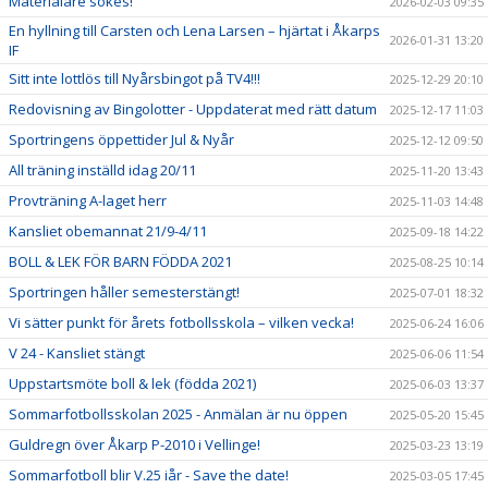
Materialare sökes!
2026-02-03 09:35
En hyllning till Carsten och Lena Larsen – hjärtat i Åkarps
2026-01-31 13:20
IF
Sitt inte lottlös till Nyårsbingot på TV4!!!
2025-12-29 20:10
Redovisning av Bingolotter - Uppdaterat med rätt datum
2025-12-17 11:03
Sportringens öppettider Jul & Nyår
2025-12-12 09:50
All träning inställd idag 20/11
2025-11-20 13:43
Provträning A-laget herr
2025-11-03 14:48
Kansliet obemannat 21/9-4/11
2025-09-18 14:22
BOLL & LEK FÖR BARN FÖDDA 2021
2025-08-25 10:14
Sportringen håller semesterstängt!
2025-07-01 18:32
Vi sätter punkt för årets fotbollsskola – vilken vecka!
2025-06-24 16:06
V 24 - Kansliet stängt
2025-06-06 11:54
Uppstartsmöte boll & lek (födda 2021)
2025-06-03 13:37
Sommarfotbollsskolan 2025 - Anmälan är nu öppen
2025-05-20 15:45
Guldregn över Åkarp P-2010 i Vellinge!
2025-03-23 13:19
Sommarfotboll blir V.25 iår - Save the date!
2025-03-05 17:45