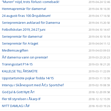
”Muren” nöjd, trots förlust i comeback!
2019-04-24 12:46
Hemmapremiär för damerna!
2019-04-18 16:30
24 augusti firas 100-årsjubileum!
2019-04-17 16:50
Seriepremiären avklarad för Damerna
2019-04-15 20:50
Fotbollskolan 2019, 24-27 juni
2019-04-10 14:47
Seriepremiär för damerna!
2019-04-10 10:54
Seriepremiär för A-laget
2019-04-04 11:12
Medlemsavgiften
2019-04-03 09:03
Åif damerna vann sin premiär!
2019-03-23 20:23
Träningsstart P14-15
2019-03-18 21:20
KALLELSE TILL ÅRSMÖTE
2019-03-11 22:09
Uppstartsmöte pojkar födda 14/15
2019-03-11 13:59
Intervju i Skånesport med Åif,s Sportchef
2019-02-19 08:59
God Jul & Gott Nytt År!
2018-12-20 09:58
Fler till styrelsen i Åkarp IF
2018-12-12 15:39
NYTT DAMLAG I ÅIF
2018-10-03 19:26