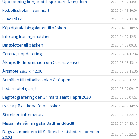
Uppdatering kring matchspel barn & ungdom
2020-04-17 13:09
Fotbollsskolan i sommar!
2020-04-15 10:04
Glad Påsk
2020-04-09 17:39
Köp digitala bingolotter till påsken
2020-04-09 10:55
Info ang träningsmatcher
2020-04-07 12:31
Bingolotter till påsken
2020-04-02 09:33
Corona, uppdatering
2020-03-14 15:34
Åkarps IF - Information om Coronaviruset
2020-03-13 13:14
Årsmöte 28/3 kl 12.00
2020-03-08 15:35
Anmälan till fotbollsskolan är öppen
2020-03-08 15:29
Ledarmötet igång!
2020-03-07 09:17
Lagfotografering den 31 mars samt 1 april 2020
2020-03-03 07:53
Passa på att köpa fotbollsskor...
2020-02-07 14:55
Styrelsen informerar...
2020-02-06 22:13
Missa inte vår magiska Badhandduk!!!
2020-01-31 13:10
Dags att nominera till Skånes Idrottsledarstipendier
2020-01-30 22:24
2020!