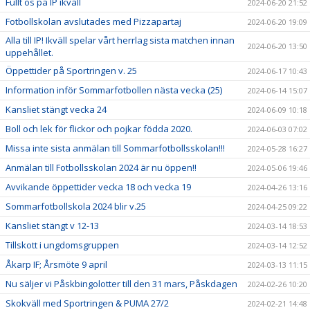
Fullt ös på IP ikväll
2024-06-20 21:52
Fotbollskolan avslutades med Pizzapartaj
2024-06-20 19:09
Alla till IP! Ikväll spelar vårt herrlag sista matchen innan
2024-06-20 13:50
uppehållet.
Öppettider på Sportringen v. 25
2024-06-17 10:43
Information inför Sommarfotbollen nästa vecka (25)
2024-06-14 15:07
Kansliet stängt vecka 24
2024-06-09 10:18
Boll och lek för flickor och pojkar födda 2020.
2024-06-03 07:02
Missa inte sista anmälan till Sommarfotbollsskolan!!!
2024-05-28 16:27
Anmälan till Fotbollsskolan 2024 är nu öppen!!
2024-05-06 19:46
Avvikande öppettider vecka 18 och vecka 19
2024-04-26 13:16
Sommarfotbollskola 2024 blir v.25
2024-04-25 09:22
Kansliet stängt v 12-13
2024-03-14 18:53
Tillskott i ungdomsgruppen
2024-03-14 12:52
Åkarp IF; Årsmöte 9 april
2024-03-13 11:15
Nu säljer vi Påskbingolotter till den 31 mars, Påskdagen
2024-02-26 10:20
Skokväll med Sportringen & PUMA 27/2
2024-02-21 14:48