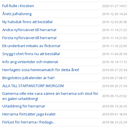
Full Rulle i Kiosken
2020-01-27 14:01
Årets Julhälsning
2019-12-20 14:24
Ny halsduk finns att beställa!
2019-12-05 20:38
Andra nyförvärvet till herrarna!
2019-11-14 21:23
Första nyförvärvet till herrarna!
2019-11-14 21:03
Ett underbart initiativ av flickorna!
2019-11-10 22:09
Snygg t-shirt finns nu att beställa!
2019-11-04 20:54
Info ang vintertider och material.
2019-10-14 17:13
Herrlagets sista hemmamatch för detta året!
2019-09-27 23:34
Bingolottos Julkalender är här!
2019-09-27 08:57
ALLA TILL STAFFANSTORP IMORGON!
2019-09-20 21:34
Damerna ville inte vara sämre än herrarna och stod för
2019-09-15 23:02
en galen urladdning!
Urladdning för herrarna!
2019-09-13 20:35
Herrarna fortsätter jaga kvalet
2019-09-01 18:04
Förlust för herrarna i fredags...
2019-08-25 22:24