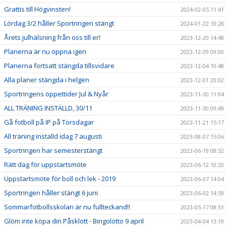
Grattis till Högvinsten!
2024-02-05 11:41
Lördag 3/2 håller Sportringen stängt
2024-01-22 10:28
Årets julhälsning från oss till er!
2023-12-20 14:48
Planerna är nu öppna igen
2023-12-09 09:00
Planerna fortsatt stängda tillsvidare
2023-12-04 10:48
Alla planer stängda i helgen
2023-12-01 20:02
Sportringens öppettider Jul & Nyår
2023-11-30 11:04
ALL TRÄNING INSTÄLLD, 30/11
2023-11-30 09:49
Gå fotboll på IP på Torsdagar
2023-11-21 15:17
All träning inställd idag 7 augusti
2023-08-07 15:06
Sportringen har semesterstängt
2023-06-19 08:32
Rätt dag för uppstartsmöte
2023-06-12 10:20
Uppstartsmöte för boll och lek - 2019
2023-06-07 14:04
Sportringen håller stängt 6 juni
2023-06-02 14:59
Sommarfotbollsskolan är nu fullteckand!!
2023-05-17 08:51
Glöm inte köpa din Påsklott - Bingolotto 9 april
2023-04-04 13:19