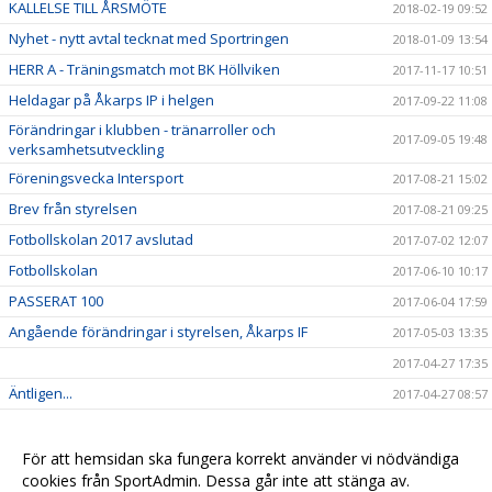
KALLELSE TILL ÅRSMÖTE
2018-02-19 09:52
Nyhet - nytt avtal tecknat med Sportringen
2018-01-09 13:54
HERR A - Träningsmatch mot BK Höllviken
2017-11-17 10:51
Heldagar på Åkarps IP i helgen
2017-09-22 11:08
Förändringar i klubben - tränarroller och
2017-09-05 19:48
verksamhetsutveckling
Föreningsvecka Intersport
2017-08-21 15:02
Brev från styrelsen
2017-08-21 09:25
Fotbollskolan 2017 avslutad
2017-07-02 12:07
Fotbollskolan
2017-06-10 10:17
PASSERAT 100
2017-06-04 17:59
Angående förändringar i styrelsen, Åkarps IF
2017-05-03 13:35
2017-04-27 17:35
Äntligen...
2017-04-27 08:57
Sommarens Fotbollskola 2017 - Anmäl redan nu!
2017-03-20 07:48
Nyheter i profilsortimentet
2017-02-03 08:10
För att hemsidan ska fungera korrekt använder vi nödvändiga
cookies från SportAdmin. Dessa går inte att stänga av.
Utbildning genomförd
2016-12-12 20:40