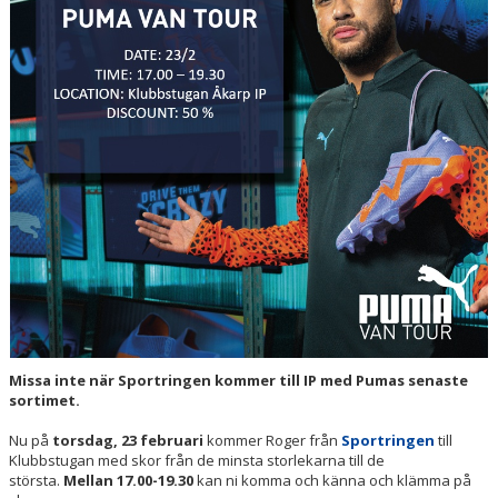
Missa inte när Sportringen kommer till IP med Pumas senaste
sortimet.
Nu på
torsdag, 23 februari
kommer Roger från
Sportringen
till
Klubbstugan med skor från de minsta storlekarna till de
största.
Mellan 17.00-19.30
kan ni komma och känna och klämma på