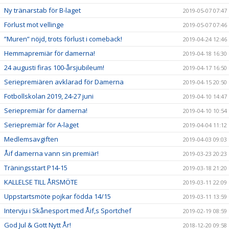
Ny tränarstab för B-laget
2019-05-07 07:47
Förlust mot vellinge
2019-05-07 07:46
”Muren” nöjd, trots förlust i comeback!
2019-04-24 12:46
Hemmapremiär för damerna!
2019-04-18 16:30
24 augusti firas 100-årsjubileum!
2019-04-17 16:50
Seriepremiären avklarad för Damerna
2019-04-15 20:50
Fotbollskolan 2019, 24-27 juni
2019-04-10 14:47
Seriepremiär för damerna!
2019-04-10 10:54
Seriepremiär för A-laget
2019-04-04 11:12
Medlemsavgiften
2019-04-03 09:03
Åif damerna vann sin premiär!
2019-03-23 20:23
Träningsstart P14-15
2019-03-18 21:20
KALLELSE TILL ÅRSMÖTE
2019-03-11 22:09
Uppstartsmöte pojkar födda 14/15
2019-03-11 13:59
Intervju i Skånesport med Åif,s Sportchef
2019-02-19 08:59
God Jul & Gott Nytt År!
2018-12-20 09:58