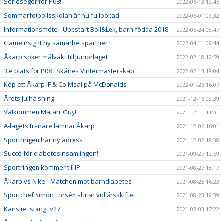
Serieseger för P08!
2022-06-13 12:45
Sommarfotbollsskolan är nu fullbokad
2022-06-01 09:32
Informationsmöte - Uppstart Boll&Lek, barn födda 2018
2022-05-24 08:47
GameInsight ny samarbetspartner !
2022-04-11 09:44
Åkarp söker målvakt till Juniorlaget
2022-02-18 12:59
3:e plats för P08 i Skånes Vintermästerskap
2022-02-13 18:04
Köp ett Åkarp IF & Co Meal på McDonalds
2022-01-26 16:07
Årets Julhälsning
2021-12-16 09:39
Välkommen Matarr Guy!
2021-12-11 11:31
A-lagets tränare lämnar Åkarp
2021-12-06 16:01
Sportringen har ny adress
2021-12-02 18:38
Succé för diabetesinsamlingen!
2021-09-27 12:59
Sportringen kommer till IP
2021-08-27 18:17
Åkarp vs Nike - Matchen mot barndiabetes
2021-08-25 16:23
Sportchef Simon Forsén slutar vid årsskiftet
2021-08-23 19:39
Kansliet stängt v27
2021-07-03 17:22