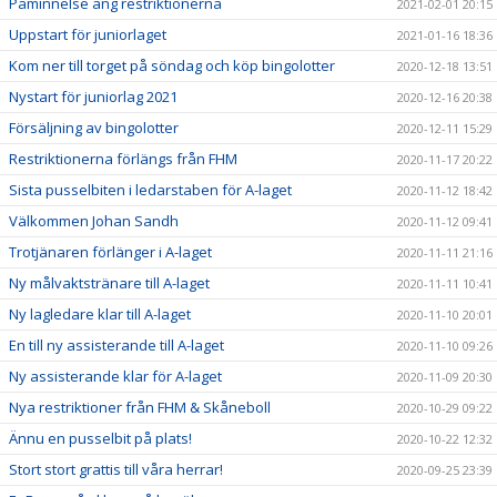
Påminnelse ang restriktionerna
2021-02-01 20:15
Uppstart för juniorlaget
2021-01-16 18:36
Kom ner till torget på söndag och köp bingolotter
2020-12-18 13:51
Nystart för juniorlag 2021
2020-12-16 20:38
Försäljning av bingolotter
2020-12-11 15:29
Restriktionerna förlängs från FHM
2020-11-17 20:22
Sista pusselbiten i ledarstaben för A-laget
2020-11-12 18:42
Välkommen Johan Sandh
2020-11-12 09:41
Trotjänaren förlänger i A-laget
2020-11-11 21:16
Ny målvaktstränare till A-laget
2020-11-11 10:41
Ny lagledare klar till A-laget
2020-11-10 20:01
En till ny assisterande till A-laget
2020-11-10 09:26
Ny assisterande klar för A-laget
2020-11-09 20:30
Nya restriktioner från FHM & Skåneboll
2020-10-29 09:22
Ännu en pusselbit på plats!
2020-10-22 12:32
Stort stort grattis till våra herrar!
2020-09-25 23:39