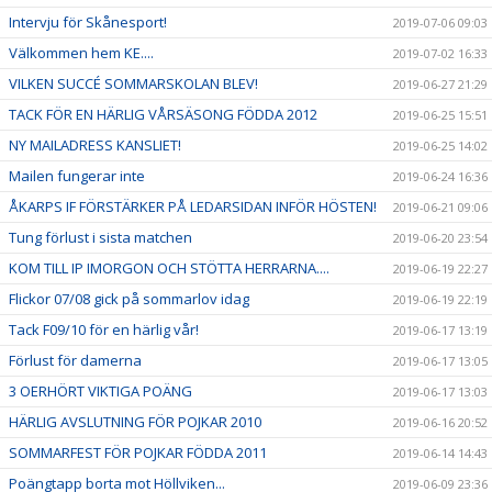
Intervju för Skånesport!
2019-07-06 09:03
Välkommen hem KE....
2019-07-02 16:33
VILKEN SUCCÉ SOMMARSKOLAN BLEV!
2019-06-27 21:29
TACK FÖR EN HÄRLIG VÅRSÄSONG FÖDDA 2012
2019-06-25 15:51
NY MAILADRESS KANSLIET!
2019-06-25 14:02
Mailen fungerar inte
2019-06-24 16:36
ÅKARPS IF FÖRSTÄRKER PÅ LEDARSIDAN INFÖR HÖSTEN!
2019-06-21 09:06
Tung förlust i sista matchen
2019-06-20 23:54
KOM TILL IP IMORGON OCH STÖTTA HERRARNA....
2019-06-19 22:27
Flickor 07/08 gick på sommarlov idag
2019-06-19 22:19
Tack F09/10 för en härlig vår!
2019-06-17 13:19
Förlust för damerna
2019-06-17 13:05
3 OERHÖRT VIKTIGA POÄNG
2019-06-17 13:03
HÄRLIG AVSLUTNING FÖR POJKAR 2010
2019-06-16 20:52
SOMMARFEST FÖR POJKAR FÖDDA 2011
2019-06-14 14:43
Poängtapp borta mot Höllviken...
2019-06-09 23:36