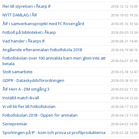
Fler till styrelsen i Åkarp IF
2018-12-12 15:39
NYTT DAMLAG I ÅIF
2018-10-03 19:26
ÅIF i samverkansprojekt med FC Rosengård
2018-09-10 10:54
Fotboll på biblioteket i Åkarp
2018-09-05 13:34
Vad händer i Åkarps IF
2018-08-21 14:45
Angående efteranmälan fotbollskola 2018
2018-06-19 08:19
Fotbollskolan över 100 anmälda barn men glöm inte att
2018-06-01 10:18
betala
Stolt samarbete
2018-05-18 12:47
GDPR - Dataskyddsförordningen
2018-05-18 10:51
ÅIF Herr A - DM omgång 3
2018-05-02 11:52
Inställd match ikväll
2018-04-24 12:06
Vi vill bli fler till Fotbollskolan
2018-04-17 13:23
Fotbollskolan 2018 - Öppen för anmälan
2018-04-13 11:04
Seriepremiär
2018-04-03 14:39
Sportringen på IP - kom och prova ut profilprodukterna
2018-02-28 12:06