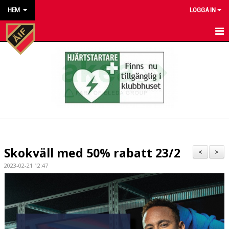
HEM
LOGGA IN
HEM
NYHETER
KALENDER
MATCHER
KONTAKT TILL VÅRA LAG
Skokväll med 50% rabatt 23/2
<
>
KONTAKT ÅKARP IF
2023-02-21 12:47
OM FÖRENINGEN
DOKUMENT
BESTÄLL VÅRA KLUBBKLÄDER