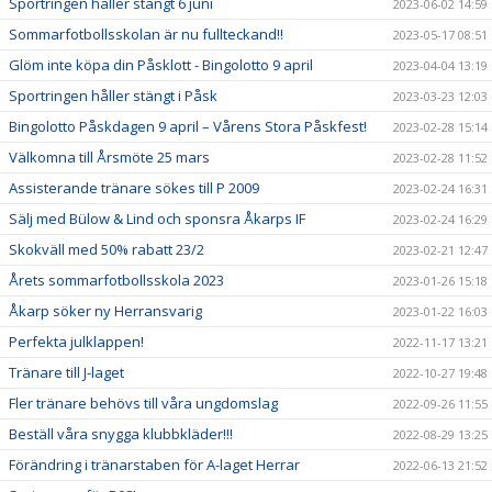
Sportringen håller stängt 6 juni
2023-06-02 14:59
Sommarfotbollsskolan är nu fullteckand!!
2023-05-17 08:51
Glöm inte köpa din Påsklott - Bingolotto 9 april
2023-04-04 13:19
Sportringen håller stängt i Påsk
2023-03-23 12:03
Bingolotto Påskdagen 9 april – Vårens Stora Påskfest!
2023-02-28 15:14
Välkomna till Årsmöte 25 mars
2023-02-28 11:52
Assisterande tränare sökes till P 2009
2023-02-24 16:31
Sälj med Bülow & Lind och sponsra Åkarps IF
2023-02-24 16:29
Skokväll med 50% rabatt 23/2
2023-02-21 12:47
Årets sommarfotbollsskola 2023
2023-01-26 15:18
Åkarp söker ny Herransvarig
2023-01-22 16:03
Perfekta julklappen!
2022-11-17 13:21
Tränare till J-laget
2022-10-27 19:48
Fler tränare behövs till våra ungdomslag
2022-09-26 11:55
Beställ våra snygga klubbkläder!!!
2022-08-29 13:25
Förändring i tränarstaben för A-laget Herrar
2022-06-13 21:52