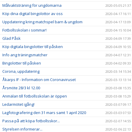
Målvaktsträning för ungdomarna
2020-05-05 21:37
Köp dina digital bingolottor av oss
2020-04-17 16:11
Uppdatering kring matchspel barn & ungdom
2020-04-17 13:09
Fotbollsskolan i sommar!
2020-04-15 10:04
Glad Påsk
2020-04-09 17:39
Köp digitala bingolotter till påsken
2020-04-09 10:55
Info ang träningsmatcher
2020-04-07 12:31
Bingolotter till påsken
2020-04-02 09:33
Corona, uppdatering
2020-03-14 15:34
Åkarps IF - Information om Coronaviruset
2020-03-13 13:14
Årsmöte 28/3 kl 12.00
2020-03-08 15:35
Anmälan till fotbollsskolan är öppen
2020-03-08 15:29
Ledarmötet igång!
2020-03-07 09:17
Lagfotografering den 31 mars samt 1 april 2020
2020-03-03 07:53
Passa på att köpa fotbollsskor...
2020-02-07 14:55
Styrelsen informerar...
2020-02-06 22:13