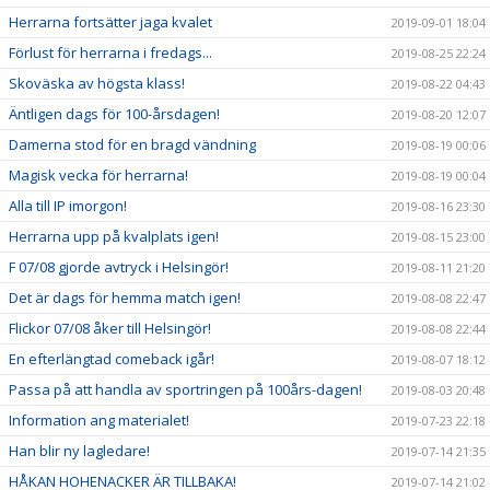
Herrarna fortsätter jaga kvalet
2019-09-01 18:04
Förlust för herrarna i fredags...
2019-08-25 22:24
Skoväska av högsta klass!
2019-08-22 04:43
Äntligen dags för 100-årsdagen!
2019-08-20 12:07
Damerna stod för en bragd vändning
2019-08-19 00:06
Magisk vecka för herrarna!
2019-08-19 00:04
Alla till IP imorgon!
2019-08-16 23:30
Herrarna upp på kvalplats igen!
2019-08-15 23:00
F 07/08 gjorde avtryck i Helsingör!
2019-08-11 21:20
Det är dags för hemma match igen!
2019-08-08 22:47
Flickor 07/08 åker till Helsingör!
2019-08-08 22:44
En efterlängtad comeback igår!
2019-08-07 18:12
Passa på att handla av sportringen på 100års-dagen!
2019-08-03 20:48
Information ang materialet!
2019-07-23 22:18
Han blir ny lagledare!
2019-07-14 21:35
HÅKAN HOHENACKER ÄR TILLBAKA!
2019-07-14 21:02