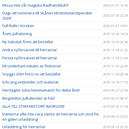
Missa inte vår magiska Badhandduk!!!
2020-01-31 13:10
Dags att nominera till Skånes Idrottsledarstipendier
2020-01-30 22:24
2020!
Full Rulle i Kiosken
2020-01-27 14:01
Årets Julhälsning
2019-12-20 14:24
Ny halsduk finns att beställa!
2019-12-05 20:38
Andra nyförvärvet till herrarna!
2019-11-14 21:23
Första nyförvärvet till herrarna!
2019-11-14 21:03
Ett underbart initiativ av flickorna!
2019-11-10 22:09
Snygg t-shirt finns nu att beställa!
2019-11-04 20:54
Info ang vintertider och material.
2019-10-14 17:13
Herrlagets sista hemmamatch för detta året!
2019-09-27 23:34
Bingolottos Julkalender är här!
2019-09-27 08:57
ALLA TILL STAFFANSTORP IMORGON!
2019-09-20 21:34
Damerna ville inte vara sämre än herrarna och stod för
2019-09-15 23:02
en galen urladdning!
Urladdning för herrarna!
2019-09-13 20:35