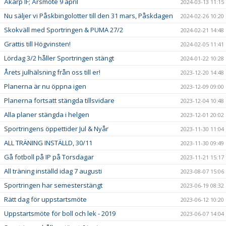
Åkarp IF; Årsmöte 9 april
2024-03-13 11:15
Nu säljer vi Påskbingolotter till den 31 mars, Påskdagen
2024-02-26 10:20
Skokväll med Sportringen & PUMA 27/2
2024-02-21 14:48
Grattis till Högvinsten!
2024-02-05 11:41
Lördag 3/2 håller Sportringen stängt
2024-01-22 10:28
Årets julhälsning från oss till er!
2023-12-20 14:48
Planerna är nu öppna igen
2023-12-09 09:00
Planerna fortsatt stängda tillsvidare
2023-12-04 10:48
Alla planer stängda i helgen
2023-12-01 20:02
Sportringens öppettider Jul & Nyår
2023-11-30 11:04
ALL TRÄNING INSTÄLLD, 30/11
2023-11-30 09:49
Gå fotboll på IP på Torsdagar
2023-11-21 15:17
All träning inställd idag 7 augusti
2023-08-07 15:06
Sportringen har semesterstängt
2023-06-19 08:32
Rätt dag för uppstartsmöte
2023-06-12 10:20
Uppstartsmöte för boll och lek - 2019
2023-06-07 14:04