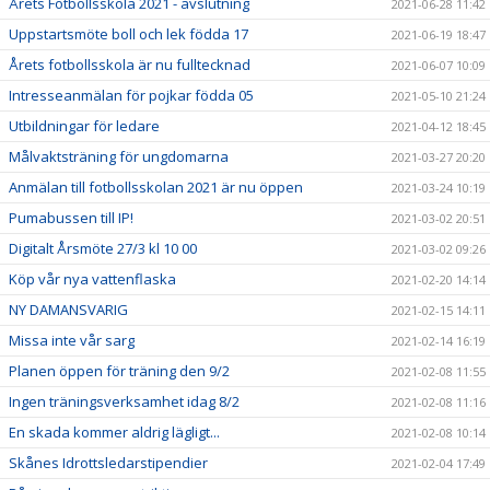
Årets Fotbollsskola 2021 - avslutning
2021-06-28 11:42
Uppstartsmöte boll och lek födda 17
2021-06-19 18:47
Årets fotbollsskola är nu fulltecknad
2021-06-07 10:09
Intresseanmälan för pojkar födda 05
2021-05-10 21:24
Utbildningar för ledare
2021-04-12 18:45
Målvaktsträning för ungdomarna
2021-03-27 20:20
Anmälan till fotbollsskolan 2021 är nu öppen
2021-03-24 10:19
Pumabussen till IP!
2021-03-02 20:51
Digitalt Årsmöte 27/3 kl 10 00
2021-03-02 09:26
Köp vår nya vattenflaska
2021-02-20 14:14
NY DAMANSVARIG
2021-02-15 14:11
Missa inte vår sarg
2021-02-14 16:19
Planen öppen för träning den 9/2
2021-02-08 11:55
Ingen träningsverksamhet idag 8/2
2021-02-08 11:16
En skada kommer aldrig lägligt...
2021-02-08 10:14
Skånes Idrottsledarstipendier
2021-02-04 17:49