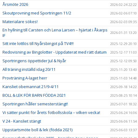
Årsmöte 2026
2026-02-24 22:22
Skoutprovning med Sportringen 11/2
2026-02-06 07:10
Materialare sökes!
2026-02-03 09:35
En hyllning till Carsten och Lena Larsen – hjärtat i Åkarps
2026-01-31 13:20
IF
Sitt inte lottlös till Nyårsbingot på TV4!!!
2025-12-29 20:10
Redovisning av Bingolotter - Uppdaterat med rätt datum
2025-12-17 11:03
Sportringens öppettider Jul & Nyår
2025-12-12 09:50
All träning inställd idag 20/11
2025-11-20 13:43
Provträning A-laget herr
2025-11-03 14:48
Kansliet obemannat 21/9-4/11
2025-09-18 14:22
BOLL & LEK FÖR BARN FÖDDA 2021
2025-08-25 10:14
Sportringen håller semesterstängt!
2025-07-01 18:32
Vi sätter punkt för årets fotbollsskola – vilken vecka!
2025-06-24 16:06
V 24 - Kansliet stängt
2025-06-06 11:54
Uppstartsmöte boll & lek (födda 2021)
2025-06-03 13:37