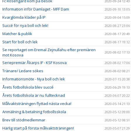
Fc Rosengård kom på besök
2020-09-24 12:43
Information inför Damlaget - MFF Dam
2020-09-10 13:05
Kvarglömda kläder på IP
2020-09-04 15:09
Succé för nya boll och lek!
2020-08-27 23:06
Matcher & publik
2020-08-17 20:49
Start för boll och lek
2020-08-17 19:12
Se reportaget om Eremal Zejnullahu efter premiären
2020-08-02 17:13
mot Kosova
Seriepremiär Åkarps IF - KSF Kosova
2020-08-02 17:06
Tränare/ Ledare sökes
2020-08-02 08:21
Informationsmöte - Nya boll och lek
2020-07-15 20:38
Årets fotbollskola blev succé
2020-06-29 19:13
Årets fotbollskola är nu fulltecknad
2020-06-07 20:22
Målvaktsträningen flyttad nästa vecka!
2020-05-14 21:13
Anmälning & betalning fotbollsskola
2020-05-12 09:00
Brev till stödmedlemmar
2020-05-12 08:51
Härlig start på första målvaktsträningen!
2020-05-07 21:29