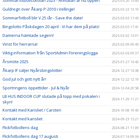
Sommarfotbollsskolan 2025 - Anmälan är nu öppen
2025-05-20 15:45
Guldregn över Åkarp P-2010 i Vellinge!
2025-03-23 13:19
Sommarfotboll blir V.25 iår - Save the date!
2025-03-05 17:45
Bingolotto Påskdagen 20 april - Vi har dem på plats!
2025-03-05 17:41
Damerna hämtade segern!
2025-03-02 13:01
Vinst för herrarna!
2025-02-09 09:45
Viktig information från SportAdmin Föreningslogga
2025-02-06 09:37
Årsmöte 2025
2025-01-27 16:42
Åkarp IF säljer Nyårsbingolotter
2024-12-27 16:38
God jul och gott nytt år!
2024-12-22 12:19
Sportringens öppettider - Jul & Nyår
2024-12-04 20:58
LB HUS INDOOR CUP slutade på topp med pokalen i
2024-11-29 11:21
skyn!
Kontakt med Kansliet / Carsten
2024-10-08 19:43
Kontakt med kansliet
2024-09-23 15:21
Flickfotbollens dag
2024-08-21 11:09
Flickfotbollens dag 17 augusti
2024-07-16 09:36