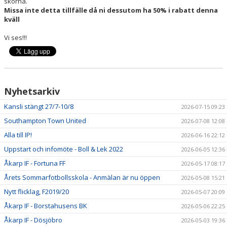
skorna.
Missa inte detta tillfälle då ni dessutom ha 50% i rabatt denna
kväll
Vi ses!!!
Nyhetsarkiv
Kansli stängt 27/7-10/8
2026-07-15 09:23
Southampton Town United
2026-07-08 12:08
Alla till IP!
2026-06-16 22:12
Uppstart och infomöte - Boll & Lek 2022
2026-06-05 12:36
Åkarp IF - Fortuna FF
2026-05-17 08:17
Årets Sommarfotbollsskola - Anmälan är nu öppen
2026-05-08 15:21
Nytt flicklag, F2019/20
2026-05-07 20:09
Åkarp IF - Borstahusens BK
2026-05-06 22:25
Åkarp IF - Dösjöbro
2026-05-03 19:36