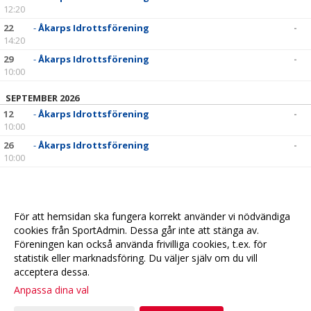
12:20
22
-
Åkarps Idrottsförening
-
14:20
29
-
Åkarps Idrottsförening
-
10:00
SEPTEMBER 2026
12
-
Åkarps Idrottsförening
-
10:00
26
-
Åkarps Idrottsförening
-
10:00
För att hemsidan ska fungera korrekt använder vi nödvändiga
cookies från SportAdmin. Dessa går inte att stänga av.
Föreningen kan också använda frivilliga cookies, t.ex. för
statistik eller marknadsföring. Du väljer själv om du vill
acceptera dessa.
Anpassa dina val
Cookie-
Gå till