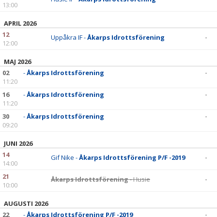
13:00
APRIL 2026
12
Uppåkra IF -
Åkarps Idrottsförening
-
12:00
MAJ 2026
02
-
Åkarps Idrottsförening
-
11:20
16
-
Åkarps Idrottsförening
-
11:20
30
-
Åkarps Idrottsförening
-
09:20
JUNI 2026
14
Gif Nike -
Åkarps Idrottsförening P/F -2019
-
14:00
21
Åkarps Idrottsförening
- Husie
-
10:00
AUGUSTI 2026
22
-
Åkarps Idrottsförening P/F -2019
-