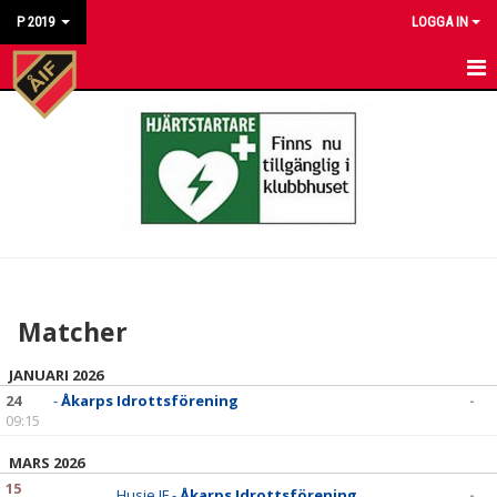
P 2019
LOGGA IN
HEM
NYHETER
KALENDER
MATCHER
TRUPPEN
Matcher
BILDGALLERI
JANUARI 2026
DOKUMENT
24
-
Åkarps Idrottsförening
-
09:15
KONTAKT
MARS 2026
15
Husie IF -
Åkarps Idrottsförening
-