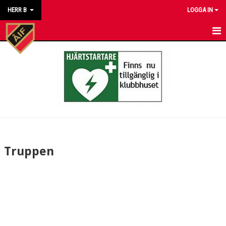
HERR B
LOGGA IN
HEM
NYHETER
KALENDER
MATCHER
TRUPPEN
Truppen
BILDGALLERI
DOKUMENT
KONTAKT