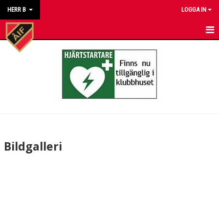
HERR B
LOGGA IN
HEM
NYHETER
KALENDER
MATCHER
TRUPPEN
Bildgalleri
BILDGALLERI
DOKUMENT
KONTAKT