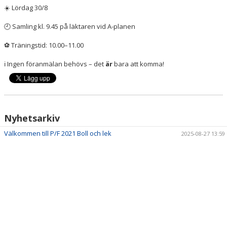
️ Lördag 30/8
☀
Samling kl. 9.45 på läktaren vid A-planen
🕘
Träningstid: 10.00–11.00
⚽
️ Ingen föranmälan behövs – det
är
bara att komma!
ℹ
Nyhetsarkiv
Välkommen till P/F 2021 Boll och lek
2025-08-27 13:59