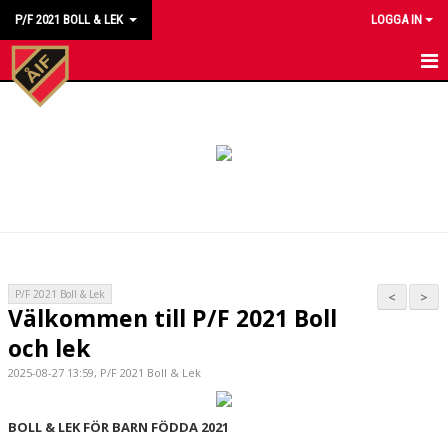
P/F 2021 BOLL & LEK
LOGGA IN
HEM
NYHETER
KALENDER
MATCHER
TRUPPEN
P/F 2021 Boll & Lek
<
>
Välkommen till P/F 2021 Boll
BILDGALLERI
och lek
DOKUMENT
2025-08-27 13:59, P/F 2021 Boll & Lek
KONTAKT
BOLL & LEK FÖR BARN FÖDDA 2021