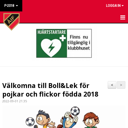
P-2018
LOGGA IN
HEM
NYHETER
KALENDER
MATCHER
BILDGALLERI
Välkomna till Boll&Lek för
<
>
DOKUMENT
pojkar och flickor födda 2018
2022-09-01 21:35
KONTAKT