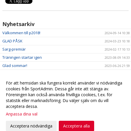
Nyhetsarkiv
Välkommen till p2018!
2024-09-14 10:38
GLAD PÅSK
2024-03-23 10:18
Sarg-premiär
2024-02-17 10:13
Träningen startar igen
2023-08-09 14:33
Glad sommar!
2023-06-26 21:59
Våren
2023-04-04 19:18
Info
2022-10-05 18:57
För att hemsidan ska fungera korrekt använder vi nödvändiga
cookies från SportAdmin. Dessa går inte att stänga av.
Välkomna till Boll&Lek för pojkar och flickor födda 2018
2022-09-01 21:35
Föreningen kan också använda frivilliga cookies, t.ex. för
statistik eller marknadsföring. Du väljer själv om du vill
acceptera dessa.
Anpassa dina val
Cookie-
Gå till
inställningar
Webbversion
Acceptera nödvändiga
Acceptera alla