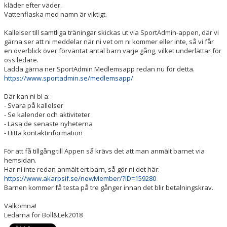
kläder efter väder.
Vattenflaska med namn är viktigt.
Kallelser till samtliga träningar skickas ut via SportAdmin-appen, där vi
gärna ser att ni meddelar när ni vet om ni kommer eller inte, så vi får
en överblick över förväntat antal barn varje gång, vilket underlättar för
oss ledare.
Ladda gärna ner SportAdmin Medlemsapp redan nu för detta.
https://www.sportadmin.se/medlemsapp/
Där kan ni bl a:
- Svara på kallelser
- Se kalender och aktiviteter
- Läsa de senaste nyheterna
- Hitta kontaktinformation
För att få tillgång till Appen så krävs det att man anmält barnet via
hemsidan.
Har ni inte redan anmält ert barn, så gör ni det här:
https://www.akarpsif.se/newMember/?ID=159280
Barnen kommer få testa på tre gånger innan det blir betalningskrav.
Välkomna!
Ledarna för Boll&Lek2018