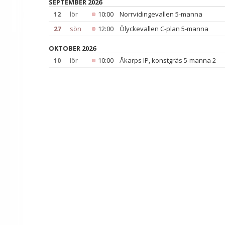
SEPTEMBER 2026
12
lör
10:00
Norrvidingevallen 5-manna
27
sön
12:00
Ölyckevallen C-plan 5-manna
OKTOBER 2026
10
lör
10:00
Åkarps IP, konstgräs 5-manna 2