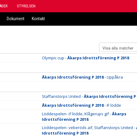
ÄDER
STYRELSEN
Dokument
Kontakt
Olympic cup -
Åkarps Idrottsförening P 2018
Åkarps Idrottsförening P 2018
- Uppåkra
Staffanstorps United -
Åkarps Idrottsförening P
Åkarps Idrottsförening P 2018
- IF lödde
Löddespelen- if lödde, Klågerups gif -
Åkarps
Idrottsförening P 2018
Löddespelen- veberöds aif, Staffanstorps United -
Idrottsförening P 2018