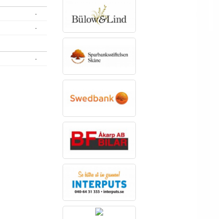
-
-
-