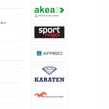
-
ödra
-
-
-
-
-
-
-
-