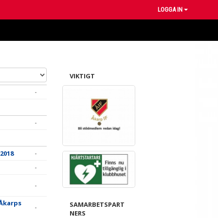
LOGGA IN
VIKTIGT
-
-
 2018
-
-
-
Åkarps
SAMARBETSPART
-
NERS