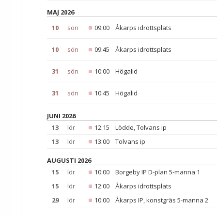
MAJ 2026
10
sön
09:00
Åkarps idrottsplats
10
sön
09:45
Åkarps idrottsplats
31
sön
10:00
Högalid
31
sön
10:45
Högalid
JUNI 2026
13
lör
12:15
Lödde, Tolvans ip
13
lör
13:00
Tolvans ip
AUGUSTI 2026
15
lör
10:00
Borgeby IP D-plan 5-manna 1
15
lör
12:00
Åkarps idrottsplats
29
lör
10:00
Åkarps IP, konstgräs 5-manna 2