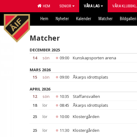
HEM
SENIOR
VÅRA LAG
VÅRA KLUBBKL
Hem
Nyheter
Kalender
Matcher
Bildgalleri
Matcher
DECEMBER 2025
14
sön
09:00
Kunskapsporten arena
MARS 2026
15
sön
09:00
Åkarps idrottsplats
APRIL 2026
12
sön
10:35
Staffansvallen
18
lör
08:45
Åkarps idrottsplats
25
lör
10:00
Klostergården
25
lör
11:30
Klostergården