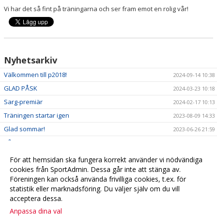
Vi har det så fint på träningarna och ser fram emot en rolig vår!
Nyhetsarkiv
Välkommen till p2018!
2024-09-14 10:38
GLAD PÅSK
2024-03-23 10:18
Sarg-premiär
2024-02-17 10:13
Träningen startar igen
2023-08-09 14:33
Glad sommar!
2023-06-26 21:59
Våren
2023-04-04 19:18
Info
2022-10-05 18:57
För att hemsidan ska fungera korrekt använder vi nödvändiga
cookies från SportAdmin. Dessa går inte att stänga av.
Välkomna till Boll&Lek för pojkar och flickor födda 2018
2022-09-01 21:35
Föreningen kan också använda frivilliga cookies, t.ex. för
statistik eller marknadsföring. Du väljer själv om du vill
acceptera dessa.
Anpassa dina val