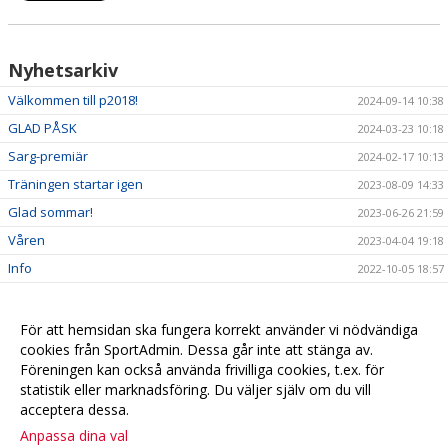
Nyhetsarkiv
Välkommen till p2018!
2024-09-14 10:38
GLAD PÅSK
2024-03-23 10:18
Sarg-premiär
2024-02-17 10:13
Träningen startar igen
2023-08-09 14:33
Glad sommar!
2023-06-26 21:59
Våren
2023-04-04 19:18
Info
2022-10-05 18:57
Välkomna till Boll&Lek för pojkar och flickor födda 2018
2022-09-01 21:35
För att hemsidan ska fungera korrekt använder vi nödvändiga
cookies från SportAdmin. Dessa går inte att stänga av.
Föreningen kan också använda frivilliga cookies, t.ex. för
statistik eller marknadsföring. Du väljer själv om du vill
acceptera dessa.
Anpassa dina val