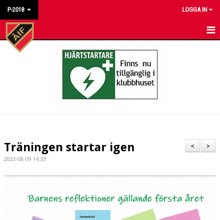
P-2018
LOGGA IN
HEM
NYHETER
KALENDER
MATCHER
BILDGALLERI
Träningen startar igen
<
>
DOKUMENT
2023-08-09 14:33
KONTAKT