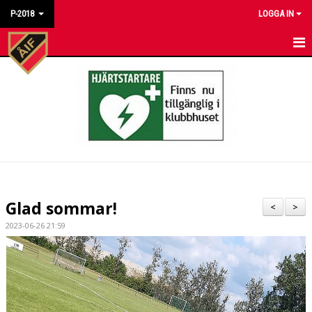
P-2018
LOGGA IN
HEM
NYHETER
KALENDER
MATCHER
BILDGALLERI
Glad sommar!
<
>
DOKUMENT
2023-06-26 21:59
KONTAKT