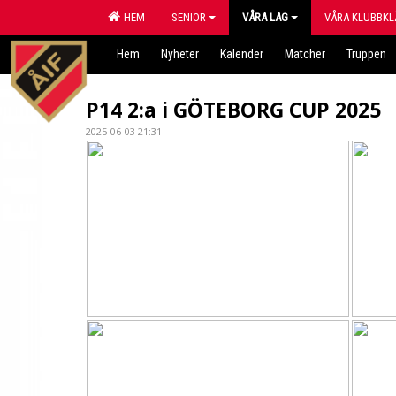
HEM
SENIOR
VÅRA LAG
VÅRA KLUBBKL
Hem
Nyheter
Kalender
Matcher
Truppen
P14 2:a i GÖTEBORG CUP 2025
2025-06-03 21:31