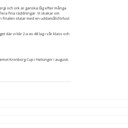
energi och ork är ganska låg efter många
flera fina räddningar. Vi skakar om
och finalen slutar med en uddamålsförlust
där vi blir 2:a av 48 lag i vår klass och
emot Kronborg Cup i Helsingör i augusti.