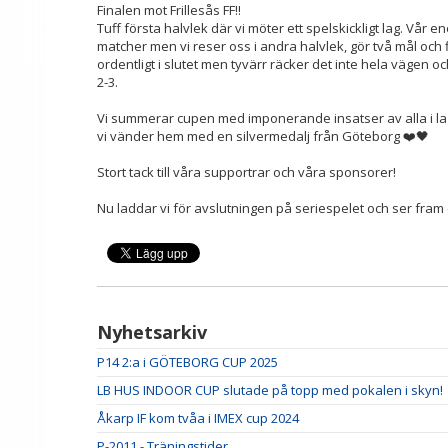
Finalen mot Frillesås FF!!
Tuff första halvlek där vi möter ett spelskickligt lag. Vår 
matcher men vi reser oss i andra halvlek, gör två mål och 
ordentligt i slutet men tyvärr räcker det inte hela vägen 
2-3.
Vi summerar cupen med imponerande insatser av alla i laget 
vi vänder hem med en silvermedalj från Göteborg ❤️🖤
Stort tack till våra supportrar och våra sponsorer!
Nu laddar vi för avslutningen på seriespelet och ser fram 
Nyhetsarkiv
P14 2:a i GÖTEBORG CUP 2025
LB HUS INDOOR CUP slutade på topp med pokalen i skyn!
Åkarp IF kom tvåa i IMEX cup 2024
P-2011 - Träningstider