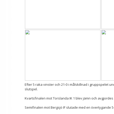
Efter 5 raka vinster och 21-0 i målskillnad i gruppspelet und
slutspel.
Kvartsfinalen mot Torslanda IK 1 blev jämn och avgjordes m
Semifinalen mot Bergsjö IF slutade med en övertygande 5-0 v