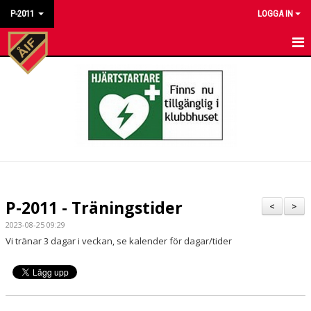
P-2011
LOGGA IN
HEM
NYHETER
KALENDER
MATCHER
TRUPPEN
P-2011 - Träningstider
<
>
BILDGALLERI
2023-08-25 09:29
Vi tränar 3 dagar i veckan, se kalender för dagar/tider
DOKUMENT
KONTAKT