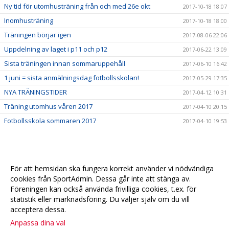
Ny tid för utomhusträning från och med 26e okt
2017-10-18 18:07
Inomhusträning
2017-10-18 18:00
Träningen börjar igen
2017-08-06 22:06
Uppdelning av laget i p11 och p12
2017-06-22 13:09
Sista träningen innan sommaruppehåll
2017-06-10 16:42
1 juni = sista anmälningsdag fotbollsskolan!
2017-05-29 17:35
NYA TRÄNINGSTIDER
2017-04-12 10:31
Träning utomhus våren 2017
2017-04-10 20:15
Fotbollsskola sommaren 2017
2017-04-10 19:53
För att hemsidan ska fungera korrekt använder vi nödvändiga
cookies från SportAdmin. Dessa går inte att stänga av.
Föreningen kan också använda frivilliga cookies, t.ex. för
statistik eller marknadsföring. Du väljer själv om du vill
acceptera dessa.
Anpassa dina val