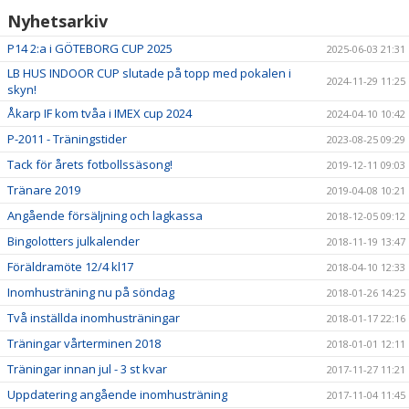
Nyhetsarkiv
P14 2:a i GÖTEBORG CUP 2025
2025-06-03 21:31
LB HUS INDOOR CUP slutade på topp med pokalen i
2024-11-29 11:25
skyn!
Åkarp IF kom tvåa i IMEX cup 2024
2024-04-10 10:42
P-2011 - Träningstider
2023-08-25 09:29
Tack för årets fotbollssäsong!
2019-12-11 09:03
Tränare 2019
2019-04-08 10:21
Angående försäljning och lagkassa
2018-12-05 09:12
Bingolotters julkalender
2018-11-19 13:47
Föräldramöte 12/4 kl17
2018-04-10 12:33
Inomhusträning nu på söndag
2018-01-26 14:25
Två inställda inomhusträningar
2018-01-17 22:16
Träningar vårterminen 2018
2018-01-01 12:11
Träningar innan jul - 3 st kvar
2017-11-27 11:21
Uppdatering angående inomhusträning
2017-11-04 11:45