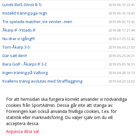
Lunds BoIS (Vinst 8-1)
2019-09-10 22:41
Inställd träning pga regn
2019-09-10 16:41
Tre spelade matcher, tre vinster...men
2019-09-02 13:52
Åkarp IF -Ystads IF
2019-08-17 21:44
Nu drar vi igång!!!!
2019-07-25 12:42
Torn-Åkarp 3-5
2019-06-06 21:03
Där satt den!!
2019-05-25 20:21
Bara GoIF - Åkarps IF 3-2
2019-05-05 18:31
Ingen träning på Valborg
2019-04-28 16:15
Kvällens tränig avslutas med Straffläggning
2019-04-23 22:02
Sju tappra krigare trotsar blåsten
2019-04-23 21:07
Match mot Lödde
2019-04-23 18:13
För att hemsidan ska fungera korrekt använder vi nödvändiga
cookies från SportAdmin. Dessa går inte att stänga av.
Långledighet.....Njut
2019-04-19 14:08
Föreningen kan också använda frivilliga cookies, t.ex. för
statistik eller marknadsföring. Du väljer själv om du vill
acceptera dessa.
Anpassa dina val