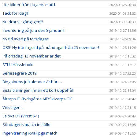
Lite bilder från dagens match
2020-01-25 20:34
Tack för idag!!
2020-01-08 21:52
Nu drar vi igång igen!!!
2020-01-03 20:33
Inventering på Jula den 8 januari!!
2019-12-27 15:36
Ny tid även på torsdagar!
2019-11-26 09:36
OBS! Ny träningstid på måndagar från 25 november!
2019-11-25 11:26
På onsdag, 13 november är det...
2019-11-10 15:32
STU i Hässleholm
2019-11-10 15:17
Seriesegrare 2019
2019-10-27 22:20
Bingolottos julkalender är här.....
2019-10-24 23:05
Sista träningen innan ett kort uppehåll
2019-10-22 15:04
Åkarps IF -Rydsgårds AIF/Skivarps GIF
2019-10-17 20:42
Vinst igen...
2019-10-12 21:15
Eslövs BK (Vinst 6-1)
2019-09-24 20:49
Söndagens match inställd
2019-09-20 15:05
Ingen träning ikväll pga match
2019-09-17 15:50