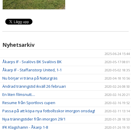
Nyhetsarkiv
2025-06-24 15:44
Åkarps IF - Svalövs BK Svalövs BK
2020-05-17 08:01
Åkarp IF - Staffanstorp United, 1-1
2020-05-02 18:35
Nu börjar vi träna på Naturgräs
2020-04-18 10:56
Ändrad träningstid ikväll 26 februari
2020-02-26 08:50
En liten filmsnutt....
2020-02-16 20:21
Resume från Sportlovs cupen
2020-02-16 19:52
Passa på att köpa nya fotbollsskor imorgon onsdag!
2020-02-11 13:14
Nya träningstider från imorgon 29/1
2020-01-28 18:53
IFK Klagshamn - Åkarp 1-8
2020-01-26 19:10