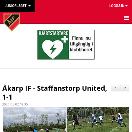
JUNIORLAGET
LOGGA IN
HEM
NYHETER
KALENDER
MATCHER
TRUPPEN
Åkarp IF - Staffanstorp United,
<
>
BILDGALLERI
1-1
2020-05-02 18:35
DOKUMENT
KONTAKT