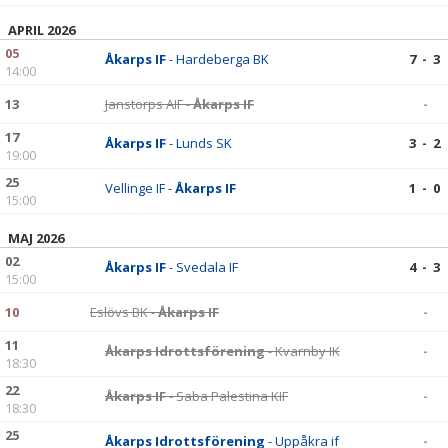
APRIL 2026
05
Åkarps IF
- Hardeberga BK
7 - 3
14:00
13
Janstorps AIF -
Åkarps IF
-
17
Åkarps IF
- Lunds SK
3 - 2
19:00
25
Vellinge IF -
Åkarps IF
1 - 0
15:00
MAJ 2026
02
Åkarps IF
- Svedala IF
4 - 3
15:00
10
Eslövs BK -
Åkarps IF
-
11
Åkarps Idrottsförening
- Kvarnby IK
-
18:30
22
Åkarps IF
- Saba Palestina KIF
-
18:30
25
Åkarps Idrottsförening
- Uppåkra if
-