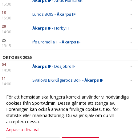
Åkarps IF
- Åhus Horna BK
-
15:30
13
Lunds BOIS -
Åkarps IF
-
15:30
20
Åkarps IF
- Hörby FF
-
14:30
25
Ifö Bromölla IF -
Åkarps IF
-
19:15
OKTOBER 2026
04
Åkarps IF
- Dösjöbro IF
-
14:30
11
Svalövs BK/Kågeröds BoIF -
Åkarps IF
-
14:00
15
Ariana FC röd -
Åkarps IF
-
För att hemsidan ska fungera korrekt använder vi nödvändiga
19:00
cookies från SportAdmin. Dessa går inte att stänga av.
18
Åkarps IF
- Åstorps FF vit
-
Föreningen kan också använda frivilliga cookies, t.ex. för
13:00
statistik eller marknadsföring. Du väljer själv om du vill
acceptera dessa.
Anpassa dina val
Cookie-
Gå till