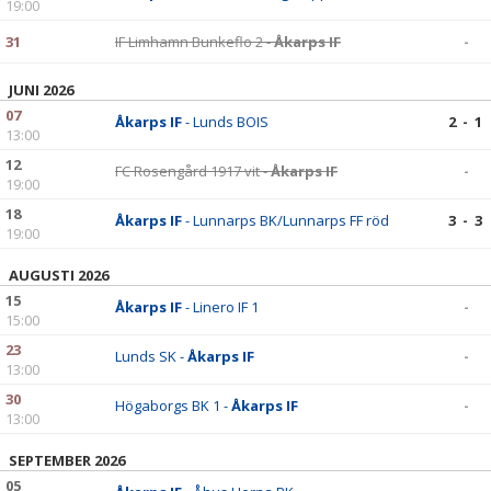
19:00
31
IF Limhamn Bunkeflo 2 -
Åkarps IF
-
JUNI 2026
07
Åkarps IF
- Lunds BOIS
2 - 1
13:00
12
FC Rosengård 1917 vit -
Åkarps IF
-
19:00
18
Åkarps IF
- Lunnarps BK/Lunnarps FF röd
3 - 3
19:00
AUGUSTI 2026
15
Åkarps IF
- Linero IF 1
-
15:00
23
Lunds SK -
Åkarps IF
-
13:00
30
Högaborgs BK 1 -
Åkarps IF
-
13:00
SEPTEMBER 2026
05