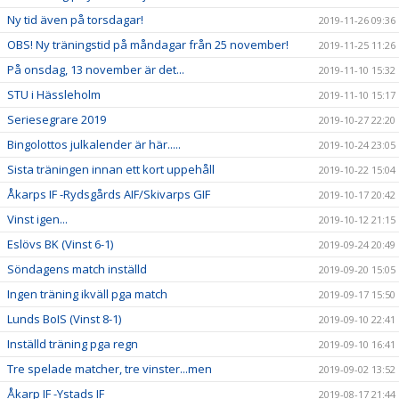
Ny tid även på torsdagar!
2019-11-26 09:36
OBS! Ny träningstid på måndagar från 25 november!
2019-11-25 11:26
På onsdag, 13 november är det...
2019-11-10 15:32
STU i Hässleholm
2019-11-10 15:17
Seriesegrare 2019
2019-10-27 22:20
Bingolottos julkalender är här.....
2019-10-24 23:05
Sista träningen innan ett kort uppehåll
2019-10-22 15:04
Åkarps IF -Rydsgårds AIF/Skivarps GIF
2019-10-17 20:42
Vinst igen...
2019-10-12 21:15
Eslövs BK (Vinst 6-1)
2019-09-24 20:49
Söndagens match inställd
2019-09-20 15:05
Ingen träning ikväll pga match
2019-09-17 15:50
Lunds BoIS (Vinst 8-1)
2019-09-10 22:41
Inställd träning pga regn
2019-09-10 16:41
Tre spelade matcher, tre vinster...men
2019-09-02 13:52
Åkarp IF -Ystads IF
2019-08-17 21:44