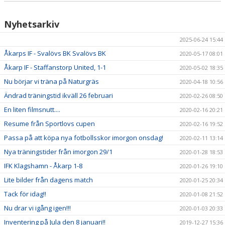
Nyhetsarkiv
2025-06-24 15:44
Åkarps IF - Svalövs BK Svalövs BK
2020-05-17 08:01
Åkarp IF - Staffanstorp United, 1-1
2020-05-02 18:35
Nu börjar vi träna på Naturgräs
2020-04-18 10:56
Ändrad träningstid ikväll 26 februari
2020-02-26 08:50
En liten filmsnutt....
2020-02-16 20:21
Resume från Sportlovs cupen
2020-02-16 19:52
Passa på att köpa nya fotbollsskor imorgon onsdag!
2020-02-11 13:14
Nya träningstider från imorgon 29/1
2020-01-28 18:53
IFK Klagshamn - Åkarp 1-8
2020-01-26 19:10
Lite bilder från dagens match
2020-01-25 20:34
Tack för idag!!
2020-01-08 21:52
Nu drar vi igång igen!!!
2020-01-03 20:33
Inventering på Jula den 8 januari!!
2019-12-27 15:36