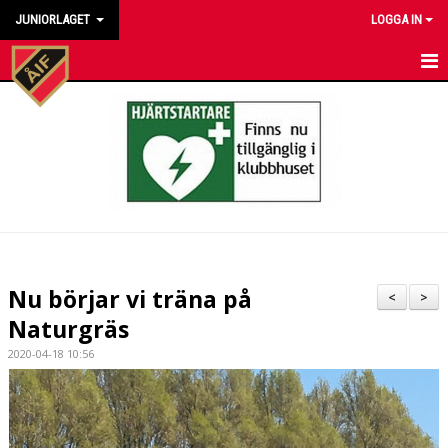
JUNIORLAGET
LOGGA IN
HEM
NYHETER
KALENDER
MATCHER
TRUPPEN
Nu börjar vi träna på
<
>
BILDGALLERI
Naturgräs
2020-04-18 10:56
DOKUMENT
KONTAKT