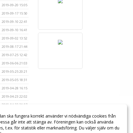
2019-09-20 15:05
2019-09-17 15:50
2019-09-10 22:41
2019-09-10 16:41
2019-09-02 13:52
2019-08-17 21:44
2019-07-25 12:42
2019-06-06 21:03
2019-05-25 20:21
2019-05-05 18:31
2019-04-28 16:15
2019-04-23 22:02
2019-04-23 21:07
2019-04-23 18:13
dan ska fungera korrekt använder vi nödvändiga cookies från
essa går inte att stänga av. Föreningen kan också använda
2019-04-19 14:08
ies, t.ex. för statistik eller marknadsföring. Du väljer själv om du