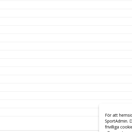
För att hemsi
SportAdmin. D
frivilliga cook