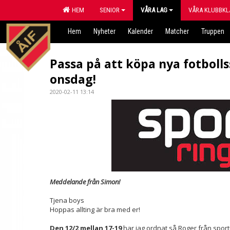
HEM
SENIOR
VÅRA LAG
VÅRA KLUBBKL
Hem
Nyheter
Kalender
Matcher
Truppen
Passa på att köpa nya fotboll
onsdag!
2020-02-11 13:14
Meddelande från Simon!
Tjena boys
Hoppas allting är bra med er!
Den 12/2 mellan 17-19
har jag ordnat så Roger från spor