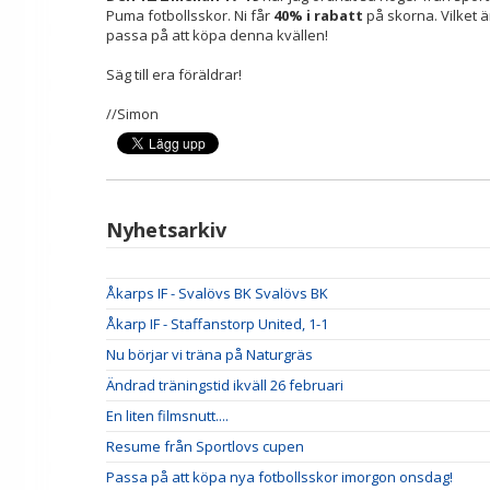
Puma fotbollsskor. Ni får
40% i rabatt
på skorna. Vilket ä
passa på att köpa denna kvällen!
Säg till era föräldrar!
//Simon
Nyhetsarkiv
Åkarps IF - Svalövs BK Svalövs BK
Åkarp IF - Staffanstorp United, 1-1
Nu börjar vi träna på Naturgräs
Ändrad träningstid ikväll 26 februari
En liten filmsnutt....
Resume från Sportlovs cupen
Passa på att köpa nya fotbollsskor imorgon onsdag!