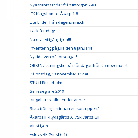
Nya träningstider från imorgon 29/1
IFK Klagshamn - Åkarp 1-8
Lite bilder från dagens match
Tack för idag!!
Nu drar vi igång igen!!!
Inventering på Jula den 8 januari!!
Ny tid även på torsdagar!
OBS! Ny träningstid på måndagar från 25 november!
På onsdag, 13 november är det...
STU i Hässleholm
Seriesegrare 2019
Bingolottos julkalender är här.....
Sista träningen innan ett kort uppehåll
Åkarps IF -Rydsgårds AIF/Skivarps GIF
Vinst igen...
Eslövs BK (Vinst 6-1)