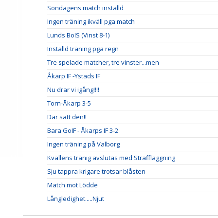
Söndagens match inställd
Ingen träning ikväll pga match
Lunds BoIS (Vinst 8-1)
Inställd träning pga regn
Tre spelade matcher, tre vinster...men
Åkarp IF -Ystads IF
Nu drar vi igång!!!!
Torn-Åkarp 3-5
Där satt den!!
Bara GoIF - Åkarps IF 3-2
Ingen träning på Valborg
Kvällens tränig avslutas med Straffläggning
Sju tappra krigare trotsar blåsten
Match mot Lödde
Långledighet.....Njut