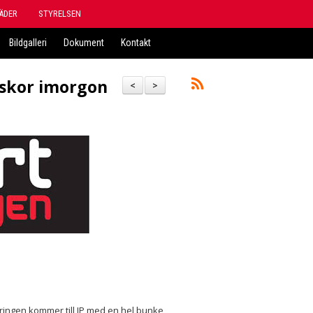
ÄDER
STYRELSEN
Bildgalleri
Dokument
Kontakt
sskor imorgon
<
>
tringen kommer till IP med en hel bunke