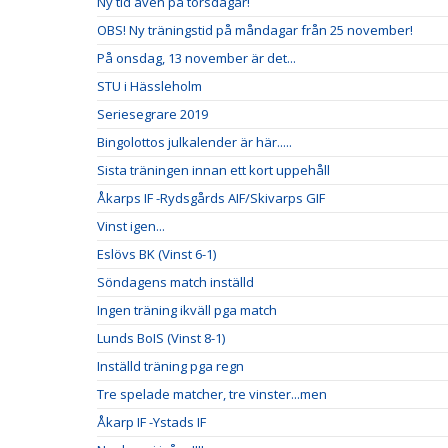
Ny tid även på torsdagar!
OBS! Ny träningstid på måndagar från 25 november!
På onsdag, 13 november är det...
STU i Hässleholm
Seriesegrare 2019
Bingolottos julkalender är här.....
Sista träningen innan ett kort uppehåll
Åkarps IF -Rydsgårds AIF/Skivarps GIF
Vinst igen...
Eslövs BK (Vinst 6-1)
Söndagens match inställd
Ingen träning ikväll pga match
Lunds BoIS (Vinst 8-1)
Inställd träning pga regn
Tre spelade matcher, tre vinster...men
Åkarp IF -Ystads IF