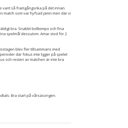
nte varit så framgångsrika på det innan.
 i en match som var hyfsad jämn men där vi
väldigt bra. Snabbt bolltempo och fina
fina spelmål dessutom. Amar stod för 2
misstagen blev fler tillsammans med
perioder där fokus inte ligger på spelet
us och resten av matchen är inte bra
ndtals. Bra start på vårsäsongen.