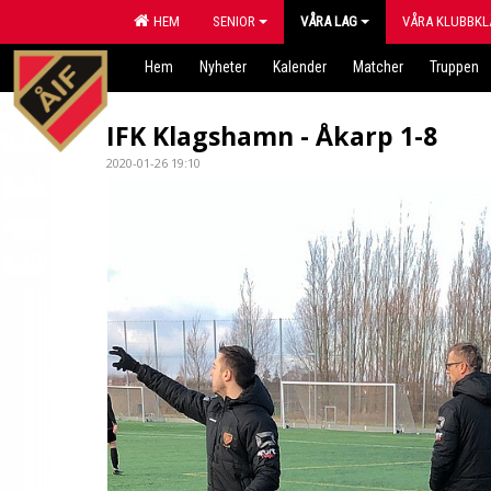
HEM
SENIOR
VÅRA LAG
VÅRA KLUBBKL
Hem
Nyheter
Kalender
Matcher
Truppen
IFK Klagshamn - Åkarp 1-8
2020-01-26 19:10