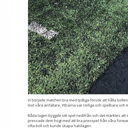
Vi började matchen bra med tydliga försök att hålla bollen
mot våra anfallare. Yttrarna var rörliga och spelbara och
Båda lagen byggde sitt spel nedifrån och det märktes att s
pressade dem högt med att bra presspel från våra forward
ofta boll och kunde skapa halvlägen.