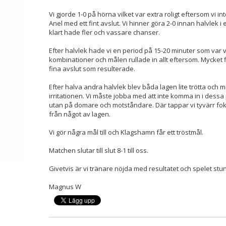
Vi gjorde 1-0 på hörna vilket var extra roligt eftersom vi i
Anel med ett fint avslut. Vi hinner göra 2-0 innan halvlek
klart hade fler och vassare chanser.
Efter halvlek hade vi en period på 15-20 minuter som var 
kombinationer och målen rullade in allt eftersom. Mycket 
fina avslut som resulterade.
Efter halva andra halvlek blev båda lagen lite trötta och 
irritationen. Vi måste jobba med att inte komma in i dessa 
utan på domare och motståndare. Där tappar vi tyvärr fok
från något av lagen.
Vi gör några mål till och Klagshamn får ett tröstmål.
Matchen slutar till slut 8-1 till oss.
Givetvis är vi tränare nöjda med resultatet och spelet stu
Magnus W