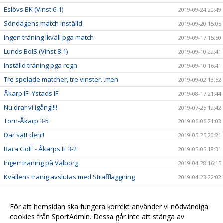
Eslövs BK (Vinst 6-1)
2019-09-24 20:49
Söndagens match inställd
2019-09-20 15:05
Ingen träning ikväll pga match
2019-09-17 15:50
Lunds BoIS (Vinst 8-1)
2019-09-10 22:41
Inställd träning pga regn
2019-09-10 16:41
Tre spelade matcher, tre vinster...men
2019-09-02 13:52
Åkarp IF -Ystads IF
2019-08-17 21:44
Nu drar vi igång!!!!
2019-07-25 12:42
Torn-Åkarp 3-5
2019-06-06 21:03
Där satt den!!
2019-05-25 20:21
Bara GoIF - Åkarps IF 3-2
2019-05-05 18:31
Ingen träning på Valborg
2019-04-28 16:15
Kvällens tränig avslutas med Straffläggning
2019-04-23 22:02
Sju tappra krigare trotsar blåsten
2019-04-23 21:07
Match mot Lödde
2019-04-23 18:13
För att hemsidan ska fungera korrekt använder vi nödvändiga
cookies från SportAdmin. Dessa går inte att stänga av.
Långledighet.....Njut
2019-04-19 14:08