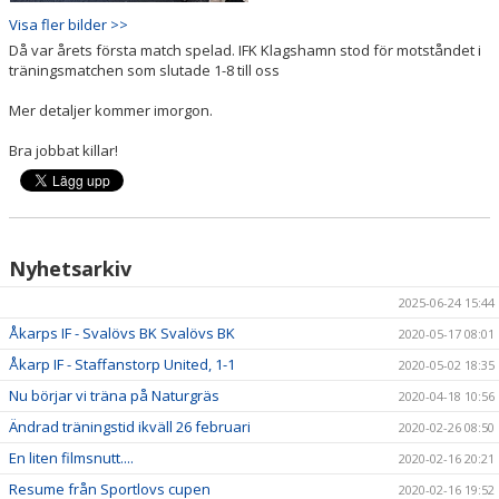
Visa fler bilder >>
Då var årets första match spelad. IFK Klagshamn stod för motståndet i
träningsmatchen som slutade 1-8 till oss
Mer detaljer kommer imorgon.
Bra jobbat killar!
Nyhetsarkiv
2025-06-24 15:44
Åkarps IF - Svalövs BK Svalövs BK
2020-05-17 08:01
Åkarp IF - Staffanstorp United, 1-1
2020-05-02 18:35
Nu börjar vi träna på Naturgräs
2020-04-18 10:56
Ändrad träningstid ikväll 26 februari
2020-02-26 08:50
En liten filmsnutt....
2020-02-16 20:21
Resume från Sportlovs cupen
2020-02-16 19:52