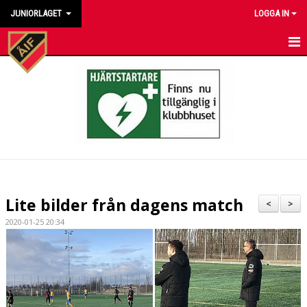
JUNIORLAGET
LOGGA IN
HEM
NYHETER
KALENDER
MATCHER
TRUPPEN
Lite bilder från dagens match
<
>
BILDGALLERI
2020-01-25 20:34
DOKUMENT
KONTAKT