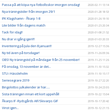
Passa på att köpa nya fotbollsskor imorgon onsdag!
2020-02-11 13:14
Nya träningstider från imorgon 29/1
2020-01-28 18:53
IFK Klagshamn - Åkarp 1-8
2020-01-26 19:10
Lite bilder från dagens match
2020-01-25 20:34
Tack för idag!!
2020-01-08 21:52
Nu drar vi igång igen!!!
2020-01-03 20:33
Inventering på Jula den 8 januari!!
2019-12-27 15:36
Ny tid även på torsdagar!
2019-11-26 09:36
OBS! Ny träningstid på måndagar från 25 november!
2019-11-25 11:26
På onsdag, 13 november är det...
2019-11-10 15:32
STU i Hässleholm
2019-11-10 15:17
Seriesegrare 2019
2019-10-27 22:20
Bingolottos julkalender är här.....
2019-10-24 23:05
Sista träningen innan ett kort uppehåll
2019-10-22 15:04
Åkarps IF -Rydsgårds AIF/Skivarps GIF
2019-10-17 20:42
Vinst igen...
2019-10-12 21:15