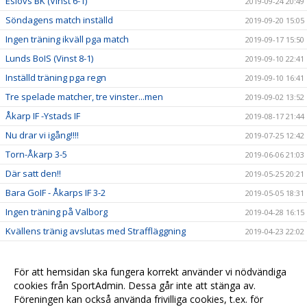
Eslövs BK (Vinst 6-1)
2019-09-24 20:49
Söndagens match inställd
2019-09-20 15:05
Ingen träning ikväll pga match
2019-09-17 15:50
Lunds BoIS (Vinst 8-1)
2019-09-10 22:41
Inställd träning pga regn
2019-09-10 16:41
Tre spelade matcher, tre vinster...men
2019-09-02 13:52
Åkarp IF -Ystads IF
2019-08-17 21:44
Nu drar vi igång!!!!
2019-07-25 12:42
Torn-Åkarp 3-5
2019-06-06 21:03
Där satt den!!
2019-05-25 20:21
Bara GoIF - Åkarps IF 3-2
2019-05-05 18:31
Ingen träning på Valborg
2019-04-28 16:15
Kvällens tränig avslutas med Straffläggning
2019-04-23 22:02
Sju tappra krigare trotsar blåsten
2019-04-23 21:07
Match mot Lödde
2019-04-23 18:13
För att hemsidan ska fungera korrekt använder vi nödvändiga
cookies från SportAdmin. Dessa går inte att stänga av.
Långledighet.....Njut
2019-04-19 14:08
Föreningen kan också använda frivilliga cookies, t.ex. för