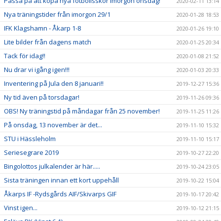
Passa på att köpa nya fotbollsskor imorgon onsdag!
2020-02-11 13:14
Nya träningstider från imorgon 29/1
2020-01-28 18:53
IFK Klagshamn - Åkarp 1-8
2020-01-26 19:10
Lite bilder från dagens match
2020-01-25 20:34
Tack för idag!!
2020-01-08 21:52
Nu drar vi igång igen!!!
2020-01-03 20:33
Inventering på Jula den 8 januari!!
2019-12-27 15:36
Ny tid även på torsdagar!
2019-11-26 09:36
OBS! Ny träningstid på måndagar från 25 november!
2019-11-25 11:26
På onsdag, 13 november är det...
2019-11-10 15:32
STU i Hässleholm
2019-11-10 15:17
Seriesegrare 2019
2019-10-27 22:20
Bingolottos julkalender är här.....
2019-10-24 23:05
Sista träningen innan ett kort uppehåll
2019-10-22 15:04
Åkarps IF -Rydsgårds AIF/Skivarps GIF
2019-10-17 20:42
Vinst igen...
2019-10-12 21:15