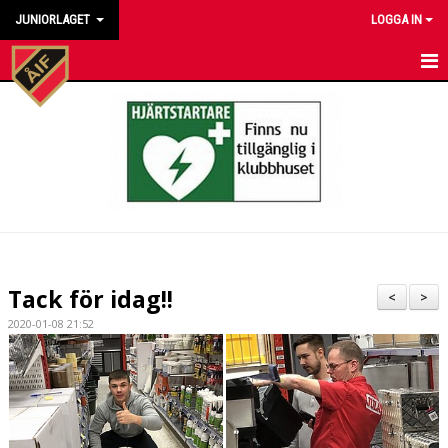
JUNIORLAGET
LOGGA IN
HEM
NYHETER
KALENDER
MATCHER
TRUPPEN
Tack för idag!!
<
>
BILDGALLERI
2020-01-08 21:52
DOKUMENT
KONTAKT