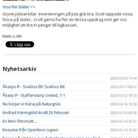
Visa fler bilder >>
Grymt jobbat killar. Inventeringen på Jula gick bra. Dock tappade vissa
focus på slutet... vi vill gärna ha fler av dessa uppdrag som ger oss
möjlighet att dra in pengar till lagkassan.
Mats o AIK
Nyhetsarkiv
2025-06-24 15:44
Åkarps IF - Svalövs BK Svalövs BK
2020-05-17 08:01
Åkarp IF - Staffanstorp United, 1-1
2020-05-02 18:35
Nu börjar vi träna på Naturgräs
2020-04-18 10:56
Ändrad träningstid ikväll 26 februari
2020-02-26 08:50
En liten filmsnutt....
2020-02-16 20:21
Resume från Sportlovs cupen
2020-02-16 19:52