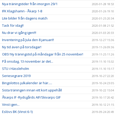
Nya träningstider från imorgon 29/1
2020-01-28 18:53
IFK Klagshamn - Åkarp 1-8
2020-01-26 19:10
Lite bilder från dagens match
2020-01-25 20:34
Tack för idag!!
2020-01-08 21:52
Nu drar vi igång igen!!!
2020-01-03 20:33
Inventering på Jula den 8 januari!!
2019-12-27 15:36
Ny tid även på torsdagar!
2019-11-26 09:36
OBS! Ny träningstid på måndagar från 25 november!
2019-11-25 11:26
På onsdag, 13 november är det...
2019-11-10 15:32
STU i Hässleholm
2019-11-10 15:17
Seriesegrare 2019
2019-10-27 22:20
Bingolottos julkalender är här.....
2019-10-24 23:05
Sista träningen innan ett kort uppehåll
2019-10-22 15:04
Åkarps IF -Rydsgårds AIF/Skivarps GIF
2019-10-17 20:42
Vinst igen...
2019-10-12 21:15
Eslövs BK (Vinst 6-1)
2019-09-24 20:49