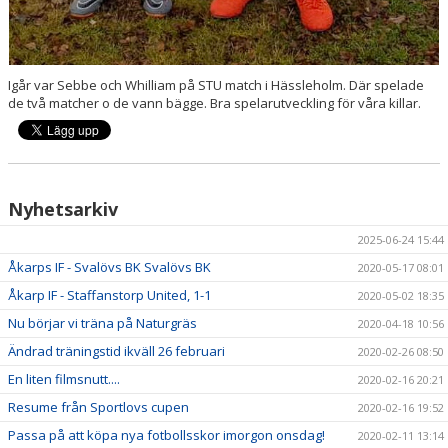
Igår var Sebbe och Whilliam på STU match i Hässleholm. Där spelade
de två matcher o de vann bägge. Bra spelarutveckling för våra killar.
Nyhetsarkiv
2025-06-24 15:44
Åkarps IF - Svalövs BK Svalövs BK
2020-05-17 08:01
Åkarp IF - Staffanstorp United, 1-1
2020-05-02 18:35
Nu börjar vi träna på Naturgräs
2020-04-18 10:56
Ändrad träningstid ikväll 26 februari
2020-02-26 08:50
En liten filmsnutt....
2020-02-16 20:21
Resume från Sportlovs cupen
2020-02-16 19:52
Passa på att köpa nya fotbollsskor imorgon onsdag!
2020-02-11 13:14