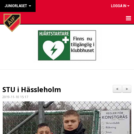
JUNIORLAGET
LOGGA IN
HEM
NYHETER
KALENDER
MATCHER
TRUPPEN
STU i Hässleholm
<
>
BILDGALLERI
2019-11-10 15:17
DOKUMENT
KONTAKT