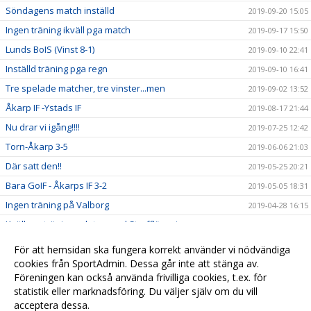
Söndagens match inställd
2019-09-20 15:05
Ingen träning ikväll pga match
2019-09-17 15:50
Lunds BoIS (Vinst 8-1)
2019-09-10 22:41
Inställd träning pga regn
2019-09-10 16:41
Tre spelade matcher, tre vinster...men
2019-09-02 13:52
Åkarp IF -Ystads IF
2019-08-17 21:44
Nu drar vi igång!!!!
2019-07-25 12:42
Torn-Åkarp 3-5
2019-06-06 21:03
Där satt den!!
2019-05-25 20:21
Bara GoIF - Åkarps IF 3-2
2019-05-05 18:31
Ingen träning på Valborg
2019-04-28 16:15
Kvällens tränig avslutas med Straffläggning
2019-04-23 22:02
Sju tappra krigare trotsar blåsten
2019-04-23 21:07
För att hemsidan ska fungera korrekt använder vi nödvändiga
Match mot Lödde
cookies från SportAdmin. Dessa går inte att stänga av.
2019-04-23 18:13
Föreningen kan också använda frivilliga cookies, t.ex. för
Långledighet.....Njut
2019-04-19 14:08
statistik eller marknadsföring. Du väljer själv om du vill
acceptera dessa.