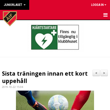
JUNIORLAGET
LOGGA IN
HEM
NYHETER
KALENDER
MATCHER
TRUPPEN
Sista träningen innan ett kort
<
>
BILDGALLERI
uppehåll
2019-10-22 15:04
DOKUMENT
KONTAKT