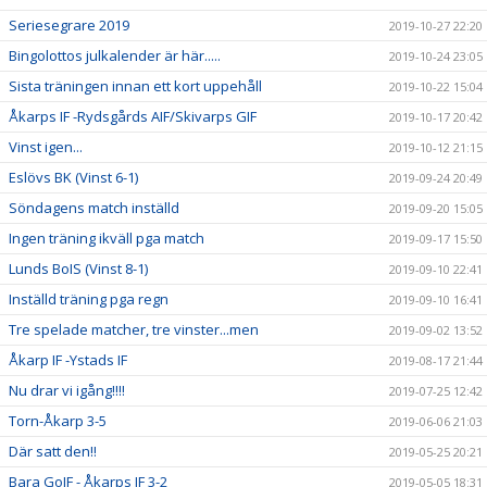
Seriesegrare 2019
2019-10-27 22:20
Bingolottos julkalender är här.....
2019-10-24 23:05
Sista träningen innan ett kort uppehåll
2019-10-22 15:04
Åkarps IF -Rydsgårds AIF/Skivarps GIF
2019-10-17 20:42
Vinst igen...
2019-10-12 21:15
Eslövs BK (Vinst 6-1)
2019-09-24 20:49
Söndagens match inställd
2019-09-20 15:05
Ingen träning ikväll pga match
2019-09-17 15:50
Lunds BoIS (Vinst 8-1)
2019-09-10 22:41
Inställd träning pga regn
2019-09-10 16:41
Tre spelade matcher, tre vinster...men
2019-09-02 13:52
Åkarp IF -Ystads IF
2019-08-17 21:44
Nu drar vi igång!!!!
2019-07-25 12:42
Torn-Åkarp 3-5
2019-06-06 21:03
Där satt den!!
2019-05-25 20:21
Bara GoIF - Åkarps IF 3-2
2019-05-05 18:31