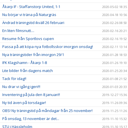
Åkarp IF - Staffanstorp United, 1-1
2020-05-02 18:35
Nu börjar vi träna på Naturgräs
2020-04-18 10:56
Ändrad träningstid ikväll 26 februari
2020-02-26 08:50
En liten filmsnutt....
2020-02-16 20:21
Resume från Sportlovs cupen
2020-02-16 19:52
Passa på att köpa nya fotbollsskor imorgon onsdag!
2020-02-11 13:14
Nya träningstider från imorgon 29/1
2020-01-28 18:53
IFK Klagshamn - Åkarp 1-8
2020-01-26 19:10
Lite bilder från dagens match
2020-01-25 20:34
Tack för idag!!
2020-01-08 21:52
Nu drar vi igång igen!!!
2020-01-03 20:33
Inventering på Jula den 8 januari!!
2019-12-27 15:36
Ny tid även på torsdagar!
2019-11-26 09:36
OBS! Ny träningstid på måndagar från 25 november!
2019-11-25 11:26
På onsdag, 13 november är det...
2019-11-10 15:32
STU i Hässleholm
2019-11-10 15:17