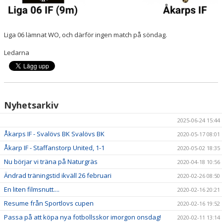
Liga 06 lämnat WO, och därför ingen match på söndag.
Ledarna
Nyhetsarkiv
2025-06-24 15:44
Åkarps IF - Svalövs BK Svalövs BK
2020-05-17 08:01
Åkarp IF - Staffanstorp United, 1-1
2020-05-02 18:35
Nu börjar vi träna på Naturgräs
2020-04-18 10:56
Ändrad träningstid ikväll 26 februari
2020-02-26 08:50
En liten filmsnutt....
2020-02-16 20:21
Resume från Sportlovs cupen
2020-02-16 19:52
Passa på att köpa nya fotbollsskor imorgon onsdag!
2020-02-11 13:14