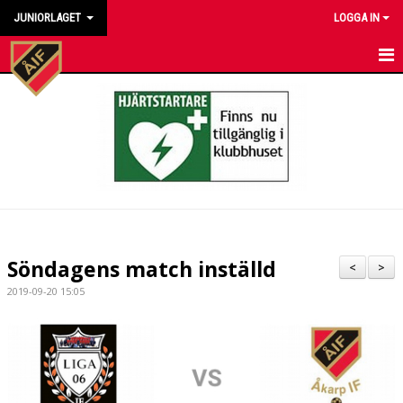
JUNIORLAGET
LOGGA IN
HEM
NYHETER
KALENDER
MATCHER
TRUPPEN
Söndagens match inställd
<
>
BILDGALLERI
2019-09-20 15:05
DOKUMENT
KONTAKT