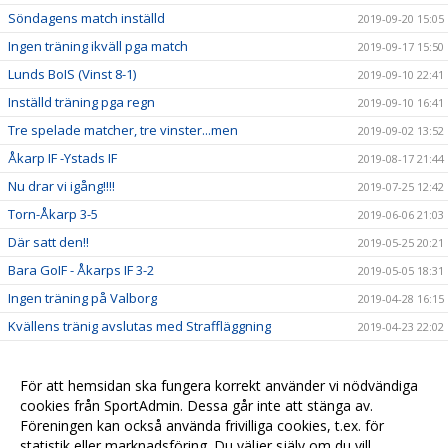
Söndagens match inställd
2019-09-20 15:05
Ingen träning ikväll pga match
2019-09-17 15:50
Lunds BoIS (Vinst 8-1)
2019-09-10 22:41
Inställd träning pga regn
2019-09-10 16:41
Tre spelade matcher, tre vinster...men
2019-09-02 13:52
Åkarp IF -Ystads IF
2019-08-17 21:44
Nu drar vi igång!!!!
2019-07-25 12:42
Torn-Åkarp 3-5
2019-06-06 21:03
Där satt den!!
2019-05-25 20:21
Bara GoIF - Åkarps IF 3-2
2019-05-05 18:31
Ingen träning på Valborg
2019-04-28 16:15
Kvällens tränig avslutas med Straffläggning
2019-04-23 22:02
Sju tappra krigare trotsar blåsten
2019-04-23 21:07
Match mot Lödde
2019-04-23 18:13
För att hemsidan ska fungera korrekt använder vi nödvändiga
cookies från SportAdmin. Dessa går inte att stänga av.
Långledighet.....Njut
2019-04-19 14:08
Föreningen kan också använda frivilliga cookies, t.ex. för
statistik eller marknadsföring. Du väljer själv om du vill