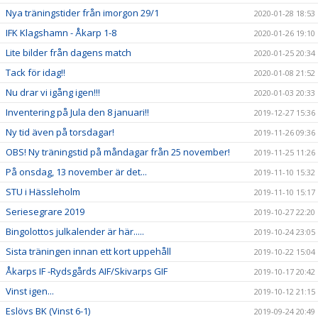
Nya träningstider från imorgon 29/1
2020-01-28 18:53
IFK Klagshamn - Åkarp 1-8
2020-01-26 19:10
Lite bilder från dagens match
2020-01-25 20:34
Tack för idag!!
2020-01-08 21:52
Nu drar vi igång igen!!!
2020-01-03 20:33
Inventering på Jula den 8 januari!!
2019-12-27 15:36
Ny tid även på torsdagar!
2019-11-26 09:36
OBS! Ny träningstid på måndagar från 25 november!
2019-11-25 11:26
På onsdag, 13 november är det...
2019-11-10 15:32
STU i Hässleholm
2019-11-10 15:17
Seriesegrare 2019
2019-10-27 22:20
Bingolottos julkalender är här.....
2019-10-24 23:05
Sista träningen innan ett kort uppehåll
2019-10-22 15:04
Åkarps IF -Rydsgårds AIF/Skivarps GIF
2019-10-17 20:42
Vinst igen...
2019-10-12 21:15
Eslövs BK (Vinst 6-1)
2019-09-24 20:49